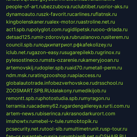
people-of-art.ru
bezzubova.ru
clubtibet.ru
orior-aks.ru
dynamoauto.ru
szk-favorit.ru
carlines.ru
flatnsk.ru
kingbolenskaner.ru
alex-motor.ru
astroline.net.ru
act1.spb.ru
polyglot.com.ru
gidlipetsk.ru
ooo-driada.ru
detsad125.ru
mir-zdoroviya.ru
bruslanovo.ru
siterem.ru
council.spb.ru
лодкипатриот.рф
kafekolizey.ru
iclub.net.ru
gazon-easy.ru
sugarepilekb.ru
grinox.ru
pylesostineco.ru
msts-ozarenie.ru
kameryjooan.ru
artemovskij.ru
dopler.spb.ru
aid70.ru
metall-perm.ru
ndm.msk.ru
ratingzooshop.ru
apiaccess.ru
globalautotrade.info
bezverhovskoe.ru
drsschool.ru
ZOOSMART.SPB.RU
dalakony.ru
medikijob.ru
remontt.spb.ru
photostudia.spb.ru
myragon.ru
terramia.ru
academy62.ru
gardengallereya.ru
rti.com.ru
artem-news.ru
biserinca.ru
krasnodarkurort.com
imshowtv.ru
mebel-v-tule.ru
mobtopik.ru
pcsecurity.net.ru
tool-sib.ru
multimetrunit.ru
sp-tour.ru
fan-cs.ru
santeh-russia.ru
symbian9.net.ru
DSHAIR.RU