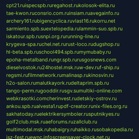
cpt21.ru
ispecspb.ru
regahost.ru
kolosok-elita.ru
tae-kwon.ru
consrio.com.ru
insiam.ru
avegainfo.ru
archery161.ru
bigencyclica.ru
vlast16.ru
korru.net
sarmiento.spb.su
extelopedia.ru
lammin-suo.spb.ru
iskatour.spb.ru
snpi.org.ru
running-line.ru
krygeva-spa.ru
chel.net.ru
rust-loco.ru
dugshop.ru
hl-beta.spb.ru
school494.spb.ru
mymubaby.ru
epoha-metalband.ru
ngr.spb.ru
rusgosnews.com
dieselvostok.ru
24hostel.msk.ru
w-dev.ru
f-ship.ru
regsmi.ru
filmnetwork.ru
malinasp.ru
kinosvin.ru
h2o-salon.ru
malutkayork.ru
deltaprim.spb.ru
tango-perm.ru
gooddir.ru
sgv.su
multiki-online.com
webkrasotki.com
cherinvest.ru
detskiy-ostrov.ru
ankou.spb.ru
alvesta1.ru
pdf-creator.ru
nix-files.org.ru
sakhatoday.ru
elektrikersymboler.ru
sputnikyes.ru
golf2club.msk.ru
aeforums.ru
zallclub.ru
multimodal.msk.ru
habaigry.ru
haikko.ru
sobakopedia.ru
isz-fest.ru
ewnc.info
screensaver-clock.net.ru