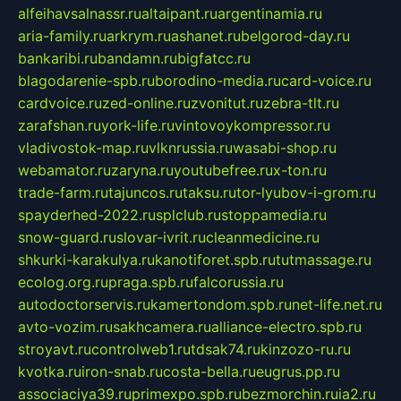
alfeihavsalnassr.ru
altaipant.ru
argentinamia.ru
aria-family.ru
arkrym.ru
ashanet.ru
belgorod-day.ru
bankaribi.ru
bandamn.ru
bigfatcc.ru
blagodarenie-spb.ru
borodino-media.ru
card-voice.ru
cardvoice.ru
zed-online.ru
zvonitut.ru
zebra-tlt.ru
zarafshan.ru
york-life.ru
vintovoykompressor.ru
vladivostok-map.ru
vlknrussia.ru
wasabi-shop.ru
webamator.ru
zaryna.ru
youtubefree.ru
x-ton.ru
trade-farm.ru
tajuncos.ru
taksu.ru
tor-lyubov-i-grom.ru
spayderhed-2022.ru
splclub.ru
stoppamedia.ru
snow-guard.ru
slovar-ivrit.ru
cleanmedicine.ru
shkurki-karakulya.ru
kanotiforet.spb.ru
tutmassage.ru
ecolog.org.ru
praga.spb.ru
falcorussia.ru
autodoctorservis.ru
kamertondom.spb.ru
net-life.net.ru
avto-vozim.ru
sakhcamera.ru
alliance-electro.spb.ru
stroyavt.ru
controlweb1.ru
tdsak74.ru
kinzozo-ru.ru
kvotka.ru
iron-snab.ru
costa-bella.ru
eugrus.pp.ru
associaciya39.ru
primexpo.spb.ru
bezmorchin.ru
ia2.ru