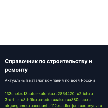
Справочник по строительству и
ремонту
Актуальный каталог компаний по всей России
133chel.ru
13autor-kolonka.ru
2864420.ru
2rich.ru
3-d-file.ru
3d-file.ru
a-cdc.ru
aalse.ru
a380club.ru
airgungames.ru
accounts-112.ru
adler-jun.ru
adonyev.ru