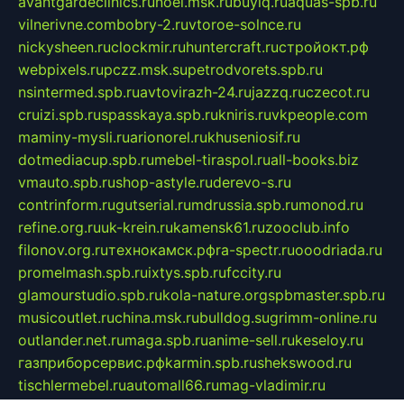
avantgardeclinics.ru
noel.msk.ru
buylq.ru
aquas-spb.ru
vilnerivne.com
bobry-2.ru
vtoroe-solnce.ru
nickysheen.ru
clockmir.ru
huntercraft.ru
стройокт.рф
webpixels.ru
pczz.msk.su
petrodvorets.spb.ru
nsintermed.spb.ru
avtovirazh-24.ru
jazzq.ru
czecot.ru
cruizi.spb.ru
spasskaya.spb.ru
kniris.ru
vkpeople.com
maminy-mysli.ru
arionorel.ru
khuseniosif.ru
dotmediacup.spb.ru
mebel-tiraspol.ru
all-books.biz
vmauto.spb.ru
shop-astyle.ru
derevo-s.ru
contrinform.ru
gutserial.ru
mdrussia.spb.ru
monod.ru
refine.org.ru
uk-krein.ru
kamensk61.ru
zooclub.info
filonov.org.ru
технокамск.рф
ra-spectr.ru
ooodriada.ru
promelmash.spb.ru
ixtys.spb.ru
fccity.ru
glamourstudio.spb.ru
kola-nature.org
spbmaster.spb.ru
musicoutlet.ru
china.msk.ru
bulldog.su
grimm-online.ru
outlander.net.ru
maga.spb.ru
anime-sell.ru
keseloy.ru
газприборсервис.рф
karmin.spb.ru
shekswood.ru
tischlermebel.ru
automall66.ru
mag-vladimir.ru