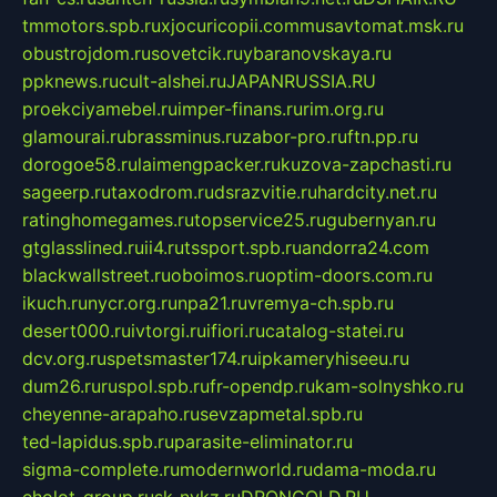
tmmotors.spb.ru
xjocuricopii.com
musavtomat.msk.ru
obustrojdom.ru
sovetcik.ru
ybaranovskaya.ru
ppknews.ru
cult-alshei.ru
JAPANRUSSIA.RU
proekciyamebel.ru
imper-finans.ru
rim.org.ru
glamourai.ru
brassminus.ru
zabor-pro.ru
ftn.pp.ru
dorogoe58.ru
laimengpacker.ru
kuzova-zapchasti.ru
sageerp.ru
taxodrom.ru
dsrazvitie.ru
hardcity.net.ru
ratinghomegames.ru
topservice25.ru
gubernyan.ru
gtglasslined.ru
ii4.ru
tssport.spb.ru
andorra24.com
blackwallstreet.ru
oboimos.ru
optim-doors.com.ru
ikuch.ru
nycr.org.ru
npa21.ru
vremya-ch.spb.ru
desert000.ru
ivtorgi.ru
ifiori.ru
catalog-statei.ru
dcv.org.ru
spetsmaster174.ru
ipkameryhiseeu.ru
dum26.ru
ruspol.spb.ru
fr-opendp.ru
kam-solnyshko.ru
cheyenne-arapaho.ru
sevzapmetal.spb.ru
ted-lapidus.spb.ru
parasite-eliminator.ru
sigma-complete.ru
modernworld.ru
dama-moda.ru