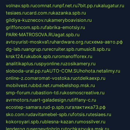
volnav.spb.ru
comnat.ru
npf.net.ru
7bit.pp.ru
kalugatur.ru
tesiaes.ru
card.com.ru
kazanka.spb.ru
gildiya-kuznecov.ru
kameryboavision.ru
griffoncom.spb.ru
fabrika-emotsiy.ru
PARK-MATROSOVA.RU
agat.spb.ru
avtoyurist-moskva1.ru
hardware.org.ru
схема-авто.рф
dg-lab.ru
angrup.ru
recruiter.spb.ru
music8.spb.ru
krsk124.ru
kubok.spb.ru
romanofforex.ru
analitikaplus.ru
spyonline.ru
zosikamery.ru
sloboda-ural.pp.ru
AUTO-COM.SU
hohota.net
alimy.ru
online-z.com
aromat-vostoka.ru
otdelkaexp.ru
mobilvest.ru
bbd.net.ru
mebelshop.msk.ru
smp-forum.ru
bastion-td.ru
kosmoscreative.ru
avrmotors.ru
art-galadesign.ru
tiffany-c.ru
ecostep-samara.ru
d-p.spb.ru
галактика73.рф
sko.com.ru
davitamebel-spb.ru
fotsis.ru
tesiaes.ru
kokoroyari.spb.ru
blesna-kazan.ru
mossilver.ru
lenderoq.ru
sergeydobrin.ru
tochkazvuka.msk.ru