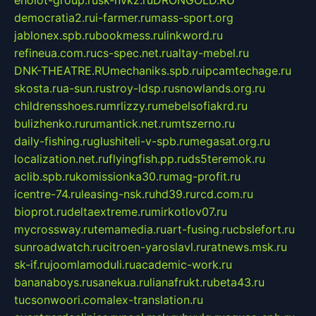
eholot-group.ru
sk-nvkz.ru
DRONGOLD.RU
democratia2.ru
i-farmer.ru
mass-sport.org
jablonex.spb.ru
bookmess.ru
linkword.ru
refineua.com.ru
cs-spec.net.ru
altay-mebel.ru
DNK-THEATRE.RU
mechaniks.spb.ru
ipcamtechage.ru
skosta.ru
a-sun.ru
stroy-ldsp.ru
snowlands.org.ru
childrensshoes.ru
mrlizzy.ru
mebelsofiakrd.ru
bulizhenko.ru
rumantick.net.ru
mtszerno.ru
daily-fishing.ru
glushiteli-v-spb.ru
megasat.org.ru
localization.net.ru
flyingfish.pp.ru
ds5teremok.ru
aclib.spb.ru
komissionka30.ru
mag-profit.ru
icentre-74.ru
leasing-nsk.ru
hd39.ru
rcd.com.ru
bioprot.ru
deltaextreme.ru
mirkotlov07.ru
mycrossway.ru
temamedia.ru
art-fusing.ru
cbslefort.ru
sunroadwatch.ru
citroen-yaroslavl.ru
ratnews.msk.ru
sk-if.ru
joomlamoduli.ru
academic-work.ru
bananaboys.ru
sanekua.ru
lianafrukt.ru
beta43.ru
tucsonwoori.com
alex-translation.ru