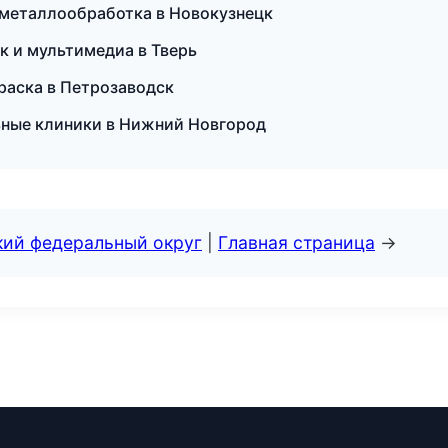
и металлообработка в Новокузнецк
к и мультимедиа в Тверь
раска в Петрозаводск
льные клиники в Нижний Новгород
кий федеральный округ
|
Главная страница
→