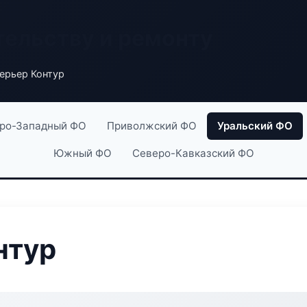
тельству и ремонту
ерьер Контур
ро-Западный ФО
Приволжский ФО
Уральский ФО
Южный ФО
Северо-Кавказский ФО
нтур