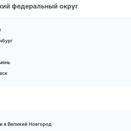
ский федеральный округ
т
нбург
мень
вск
ки в Великий Новгород