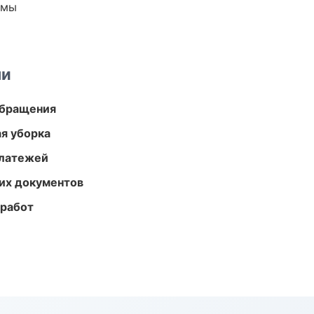
емы
ми
обращения
ая уборка
платежей
их документов
 работ