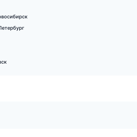
овосибирск
Петербург
вск