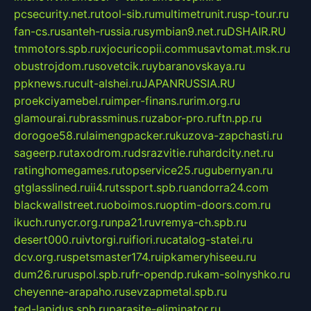
pcsecurity.net.ru
tool-sib.ru
multimetrunit.ru
sp-tour.ru
fan-cs.ru
santeh-russia.ru
symbian9.net.ru
DSHAIR.RU
tmmotors.spb.ru
xjocuricopii.com
musavtomat.msk.ru
obustrojdom.ru
sovetcik.ru
ybaranovskaya.ru
ppknews.ru
cult-alshei.ru
JAPANRUSSIA.RU
proekciyamebel.ru
imper-finans.ru
rim.org.ru
glamourai.ru
brassminus.ru
zabor-pro.ru
ftn.pp.ru
dorogoe58.ru
laimengpacker.ru
kuzova-zapchasti.ru
sageerp.ru
taxodrom.ru
dsrazvitie.ru
hardcity.net.ru
ratinghomegames.ru
topservice25.ru
gubernyan.ru
gtglasslined.ru
ii4.ru
tssport.spb.ru
andorra24.com
blackwallstreet.ru
oboimos.ru
optim-doors.com.ru
ikuch.ru
nycr.org.ru
npa21.ru
vremya-ch.spb.ru
desert000.ru
ivtorgi.ru
ifiori.ru
catalog-statei.ru
dcv.org.ru
spetsmaster174.ru
ipkameryhiseeu.ru
dum26.ru
ruspol.spb.ru
fr-opendp.ru
kam-solnyshko.ru
cheyenne-arapaho.ru
sevzapmetal.spb.ru
ted-lapidus.spb.ru
parasite-eliminator.ru