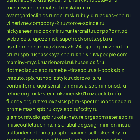
tucsonwoori.com
alex-translation.ru
avantgardeclinics.ru
noel.msk.ru
buylq.ru
aquas-spb.ru
vilnerivne.com
bobry-2.ru
vtoroe-solnce.ru
nickysheen.ru
clockmir.ru
huntercraft.ru
стройокт.рф
webpixels.ru
pczz.msk.su
petrodvorets.spb.ru
nsintermed.spb.ru
avtovirazh-24.ru
jazzq.ru
czecot.ru
cruizi.spb.ru
spasskaya.spb.ru
kniris.ru
vkpeople.com
maminy-mysli.ru
arionorel.ru
khuseniosif.ru
dotmediacup.spb.ru
mebel-tiraspol.ru
all-books.biz
vmauto.spb.ru
shop-astyle.ru
derevo-s.ru
contrinform.ru
gutserial.ru
mdrussia.spb.ru
monod.ru
refine.org.ru
uk-krein.ru
kamensk61.ru
zooclub.info
filonov.org.ru
технокамск.рф
ra-spectr.ru
ooodriada.ru
promelmash.spb.ru
ixtys.spb.ru
fccity.ru
glamourstudio.spb.ru
kola-nature.org
spbmaster.spb.ru
musicoutlet.ru
china.msk.ru
bulldog.su
grimm-online.ru
outlander.net.ru
maga.spb.ru
anime-sell.ru
keseloy.ru