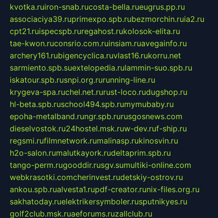
kvotka.ru
iron-snab.ru
costa-bella.ru
eugrus.pp.ru
associaciya39.ru
primexpo.spb.ru
bezmorchin.ru
ia2.ru
cpt21.ru
ispecspb.ru
regahost.ru
kolosok-elita.ru
tae-kwon.ru
consrio.com.ru
insiam.ru
avegainfo.ru
archery161.ru
bigencyclica.ru
vlast16.ru
korru.net
sarmiento.spb.su
extelopedia.ru
lammin-suo.spb.ru
iskatour.spb.ru
snpi.org.ru
running-line.ru
krygeva-spa.ru
chel.net.ru
rust-loco.ru
dugshop.ru
hl-beta.spb.ru
school494.spb.ru
mymubaby.ru
epoha-metalband.ru
ngr.spb.ru
rusgosnews.com
dieselvostok.ru
24hostel.msk.ru
w-dev.ru
f-ship.ru
regsmi.ru
filmnetwork.ru
malinasp.ru
kinosvin.ru
h2o-salon.ru
malutkayork.ru
deltaprim.spb.ru
tango-perm.ru
gooddir.ru
sgv.su
multiki-online.com
webkrasotki.com
cherinvest.ru
detskiy-ostrov.ru
ankou.spb.ru
alvesta1.ru
pdf-creator.ru
nix-files.org.ru
sakhatoday.ru
elektrikersymboler.ru
sputnikyes.ru
golf2club.msk.ru
aeforums.ru
zallclub.ru