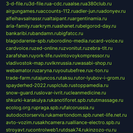
3-d-file.ru
3d-file.ru
a-cdc.ru
aalse.ru
a380club.ru
airgungames.ru
accounts-112.ru
adler-jun.ru
adonyev.ru
alfeihavsalnassr.ru
altaipant.ru
argentinamia.ru
aria-family.ru
arkrym.ru
ashanet.ru
belgorod-day.ru
bankaribi.ru
bandamn.ru
bigfatcc.ru
blagodarenie-spb.ru
borodino-media.ru
card-voice.ru
cardvoice.ru
zed-online.ru
zvonitut.ru
zebra-tlt.ru
zarafshan.ru
york-life.ru
vintovoykompressor.ru
vladivostok-map.ru
vlknrussia.ru
wasabi-shop.ru
webamator.ru
zaryna.ru
youtubefree.ru
x-ton.ru
trade-farm.ru
tajuncos.ru
taksu.ru
tor-lyubov-i-grom.ru
spayderhed-2022.ru
splclub.ru
stoppamedia.ru
snow-guard.ru
slovar-ivrit.ru
cleanmedicine.ru
shkurki-karakulya.ru
kanotiforet.spb.ru
tutmassage.ru
ecolog.org.ru
praga.spb.ru
falcorussia.ru
autodoctorservis.ru
kamertondom.spb.ru
net-life.net.ru
avto-vozim.ru
sakhcamera.ru
alliance-electro.spb.ru
stroyavt.ru
controlweb1.ru
tdsak74.ru
kinzozo-ru.ru