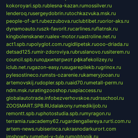
kokoroyari.spb.ru
blesna-kazan.ru
mossilver.ru
lenderoq.ru
sergeydobrin.ru
tochkazvuka.msk.ru
people-of-art.ru
bezzubova.ru
clubtibet.ru
orior-aks.ru
dynamoauto.ru
szk-favorit.ru
carlines.ru
flatnsk.ru
kingbolenskaner.ru
alex-motor.ru
astroline.net.ru
act1.spb.ru
polyglot.com.ru
gidlipetsk.ru
ooo-driada.ru
detsad125.ru
mir-zdoroviya.ru
bruslanovo.ru
siterem.ru
council.spb.ru
лодкипатриот.рф
kafekolizey.ru
iclub.net.ru
gazon-easy.ru
sugarepilekb.ru
grinox.ru
pylesostineco.ru
msts-ozarenie.ru
kameryjooan.ru
artemovskij.ru
dopler.spb.ru
aid70.ru
metall-perm.ru
ndm.msk.ru
ratingzooshop.ru
apiaccess.ru
globalautotrade.info
bezverhovskoe.ru
drsschool.ru
ZOOSMART.SPB.RU
dalakony.ru
medikijob.ru
remontt.spb.ru
photostudia.spb.ru
myragon.ru
terramia.ru
academy62.ru
gardengallereya.ru
rti.com.ru
artem-news.ru
biserinca.ru
krasnodarkurort.com
imshowtv.ru
mebel-v-tule.ru
mobtopik.ru