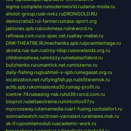
sigma-complete.ru
modernworld.ru
dama-moda.ru
eholot-group.ru
sk-nvkz.ru
DRONGOLD.RU
democratia2.ru
i-farmer.ru
mass-sport.org
jablonex.spb.ru
bookmess.ru
linkword.ru
refineua.com.ru
cs-spec.net.ru
altay-mebel.ru
DNK-THEATRE.RU
mechaniks.spb.ru
ipcamtechage.ru
skosta.ru
a-sun.ru
stroy-ldsp.ru
snowlands.org.ru
childrensshoes.ru
mrlizzy.ru
mebelsofiakrd.ru
bulizhenko.ru
rumantick.net.ru
mtszerno.ru
daily-fishing.ru
glushiteli-v-spb.ru
megasat.org.ru
localization.net.ru
flyingfish.pp.ru
ds5teremok.ru
aclib.spb.ru
komissionka30.ru
mag-profit.ru
icentre-74.ru
leasing-nsk.ru
hd39.ru
rcd.com.ru
bioprot.ru
deltaextreme.ru
mirkotlov07.ru
mycrossway.ru
temamedia.ru
art-fusing.ru
cbslefort.ru
sunroadwatch.ru
citroen-yaroslavl.ru
ratnews.msk.ru
sk-if.ru
joomlamoduli.ru
academic-work.ru
bananaboys.ru
sanekua.ru
lianafrukt.ru
beta43.ru