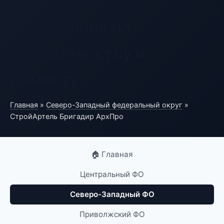
Справочник по
строительству и
ремонту
Главная
»
Северо-Западный федеральный округ
»
СтройАртель Бригадир АрхПро
🏠 Главная
Центральный ФО
Северо-Западный ФО
Приволжский ФО