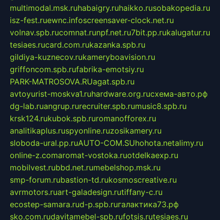
multimodal.msk.ru
habaigry.ru
haikko.ru
sobakopedia.ru
isz-fest.ru
ewnc.info
screensaver-clock.net.ru
volnav.spb.ru
comnat.ru
npf.net.ru
7bit.pp.ru
kalugatur.ru
tesiaes.ru
card.com.ru
kazanka.spb.ru
gildiya-kuznecov.ru
kameryboavision.ru
griffoncom.spb.ru
fabrika-emotsiy.ru
PARK-MATROSOVA.RU
agat.spb.ru
avtoyurist-moskva1.ru
hardware.org.ru
схема-авто.рф
dg-lab.ru
angrup.ru
recruiter.spb.ru
music8.spb.ru
krsk124.ru
kubok.spb.ru
romanofforex.ru
analitikaplus.ru
spyonline.ru
zosikamery.ru
sloboda-ural.pp.ru
AUTO-COM.SU
hohota.net
alimy.ru
online-z.com
aromat-vostoka.ru
otdelkaexp.ru
mobilvest.ru
bbd.net.ru
mebelshop.msk.ru
smp-forum.ru
bastion-td.ru
kosmoscreative.ru
avrmotors.ru
art-galadesign.ru
tiffany-c.ru
ecostep-samara.ru
d-p.spb.ru
галактика73.рф
sko.com.ru
davitamebel-spb.ru
fotsis.ru
tesiaes.ru