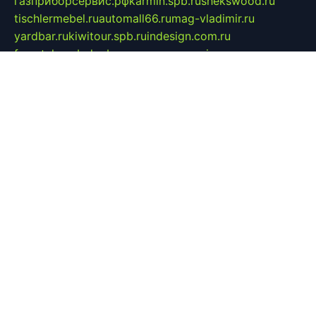
газприборсервис.рф
karmin.spb.ru
shekswood.ru
tischlermebel.ru
automall66.ru
mag-vladimir.ru
yardbar.ru
kiwitour.spb.ru
indesign.com.ru
freestylemebel.ru
bany-samara.ru
rsei.ru
naidisvoyput.ru
mgsn-invest.ru
ipkamerasannce.ru
alicante-house.ru
ibelka74.ru
cozyhouse.info
vlkargalev-studio.ru
700mb.ru
figura-ufa.ru
alina-live.ru
belarusiannews.ru
womenknow.ru
dos-vniimk.ru
sega.net.ru
dv.net.ru
phenomenonsofhistory.com
telesputnik.net.ru
wall.pp.ru
pylesosroidmi.ru
gtc-clan.ru
cligs.ru
bibikazap.ru
popova.org.ru
netwhistler.spb.ru
bellvil.ru
bonzon.ru
iss-vladik.ru
defiparis.net.ru
las-gryzas.ru
amku.ru
electednews.spb.ru
feather.org.ru
spar72.ru
tankiigri.ru
dominus.com.ru
ibtree.ru
sanykool.pp.ru
unixlib.org.ru
menatep.spb.ru
gartenterrassen.ru
printeka.ru
skvozilka.com.ru
parkovka-pub.ru
lovemobi.ru
art-ru.ru
emulatorz.com.ru
alucomp.com.ru
tatforum.com.ru