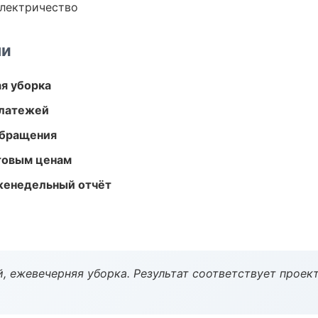
электричество
ми
ая уборка
платежей
обращения
птовым ценам
женедельный отчёт
, ежевечерняя уборка. Результат соответствует проект