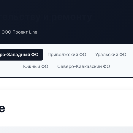
тельству и ремонту
 ООО Проект Line
ро-Западный ФО
Приволжский ФО
Уральский ФО
Южный ФО
Северо-Кавказский ФО
e