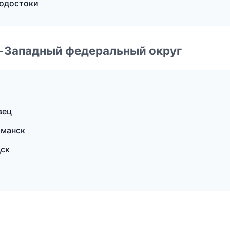
водостоки
о-Западный федеральный округ
вец
рманск
дск