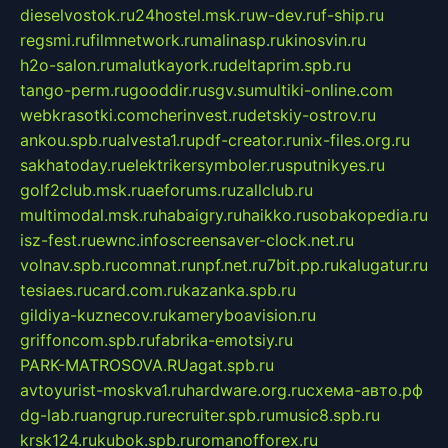
dieselvostok.ru
24hostel.msk.ru
w-dev.ru
f-ship.ru
regsmi.ru
filmnetwork.ru
malinasp.ru
kinosvin.ru
h2o-salon.ru
malutkayork.ru
deltaprim.spb.ru
tango-perm.ru
gooddir.ru
sgv.su
multiki-online.com
webkrasotki.com
cherinvest.ru
detskiy-ostrov.ru
ankou.spb.ru
alvesta1.ru
pdf-creator.ru
nix-files.org.ru
sakhatoday.ru
elektrikersymboler.ru
sputnikyes.ru
golf2club.msk.ru
aeforums.ru
zallclub.ru
multimodal.msk.ru
habaigry.ru
haikko.ru
sobakopedia.ru
isz-fest.ru
ewnc.info
screensaver-clock.net.ru
volnav.spb.ru
comnat.ru
npf.net.ru
7bit.pp.ru
kalugatur.ru
tesiaes.ru
card.com.ru
kazanka.spb.ru
gildiya-kuznecov.ru
kameryboavision.ru
griffoncom.spb.ru
fabrika-emotsiy.ru
PARK-MATROSOVA.RU
agat.spb.ru
avtoyurist-moskva1.ru
hardware.org.ru
схема-авто.рф
dg-lab.ru
angrup.ru
recruiter.spb.ru
music8.spb.ru
krsk124.ru
kubok.spb.ru
romanofforex.ru