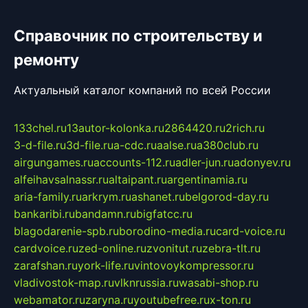
Справочник по строительству и
ремонту
Актуальный каталог компаний по всей России
133chel.ru
13autor-kolonka.ru
2864420.ru
2rich.ru
3-d-file.ru
3d-file.ru
a-cdc.ru
aalse.ru
a380club.ru
airgungames.ru
accounts-112.ru
adler-jun.ru
adonyev.ru
alfeihavsalnassr.ru
altaipant.ru
argentinamia.ru
aria-family.ru
arkrym.ru
ashanet.ru
belgorod-day.ru
bankaribi.ru
bandamn.ru
bigfatcc.ru
blagodarenie-spb.ru
borodino-media.ru
card-voice.ru
cardvoice.ru
zed-online.ru
zvonitut.ru
zebra-tlt.ru
zarafshan.ru
york-life.ru
vintovoykompressor.ru
vladivostok-map.ru
vlknrussia.ru
wasabi-shop.ru
webamator.ru
zaryna.ru
youtubefree.ru
x-ton.ru