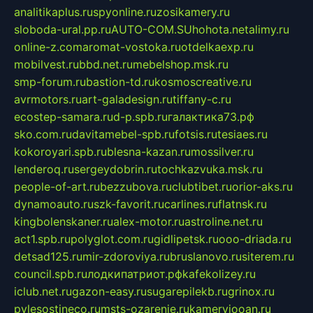
analitikaplus.ru
spyonline.ru
zosikamery.ru
sloboda-ural.pp.ru
AUTO-COM.SU
hohota.net
alimy.ru
online-z.com
aromat-vostoka.ru
otdelkaexp.ru
mobilvest.ru
bbd.net.ru
mebelshop.msk.ru
smp-forum.ru
bastion-td.ru
kosmoscreative.ru
avrmotors.ru
art-galadesign.ru
tiffany-c.ru
ecostep-samara.ru
d-p.spb.ru
галактика73.рф
sko.com.ru
davitamebel-spb.ru
fotsis.ru
tesiaes.ru
kokoroyari.spb.ru
blesna-kazan.ru
mossilver.ru
lenderoq.ru
sergeydobrin.ru
tochkazvuka.msk.ru
people-of-art.ru
bezzubova.ru
clubtibet.ru
orior-aks.ru
dynamoauto.ru
szk-favorit.ru
carlines.ru
flatnsk.ru
kingbolenskaner.ru
alex-motor.ru
astroline.net.ru
act1.spb.ru
polyglot.com.ru
gidlipetsk.ru
ooo-driada.ru
detsad125.ru
mir-zdoroviya.ru
bruslanovo.ru
siterem.ru
council.spb.ru
лодкипатриот.рф
kafekolizey.ru
iclub.net.ru
gazon-easy.ru
sugarepilekb.ru
grinox.ru
pylesostineco.ru
msts-ozarenie.ru
kameryjooan.ru