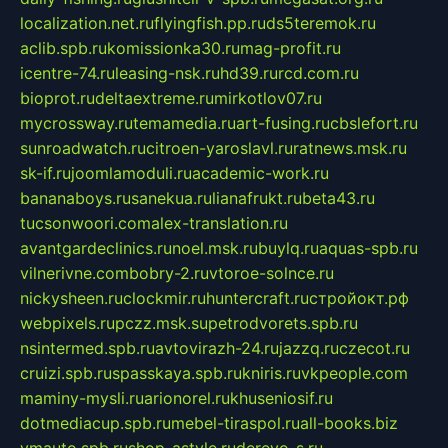
localization.net.ru
flyingfish.pp.ru
ds5teremok.ru
aclib.spb.ru
komissionka30.ru
mag-profit.ru
icentre-74.ru
leasing-nsk.ru
hd39.ru
rcd.com.ru
bioprot.ru
deltaextreme.ru
mirkotlov07.ru
mycrossway.ru
temamedia.ru
art-fusing.ru
cbslefort.ru
sunroadwatch.ru
citroen-yaroslavl.ru
ratnews.msk.ru
sk-if.ru
joomlamoduli.ru
academic-work.ru
bananaboys.ru
sanekua.ru
lianafrukt.ru
beta43.ru
tucsonwoori.com
alex-translation.ru
avantgardeclinics.ru
noel.msk.ru
buylq.ru
aquas-spb.ru
vilnerivne.com
bobry-2.ru
vtoroe-solnce.ru
nickysheen.ru
clockmir.ru
huntercraft.ru
стройокт.рф
webpixels.ru
pczz.msk.su
petrodvorets.spb.ru
nsintermed.spb.ru
avtovirazh-24.ru
jazzq.ru
czecot.ru
cruizi.spb.ru
spasskaya.spb.ru
kniris.ru
vkpeople.com
maminy-mysli.ru
arionorel.ru
khuseniosif.ru
dotmediacup.spb.ru
mebel-tiraspol.ru
all-books.biz