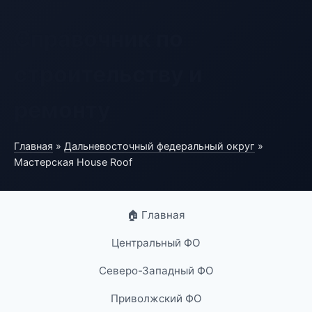
Справочник по
строительству и
ремонту
Главная
»
Дальневосточный федеральный округ
»
Мастерская House Roof
🏠 Главная
Центральный ФО
Северо-Западный ФО
Приволжский ФО