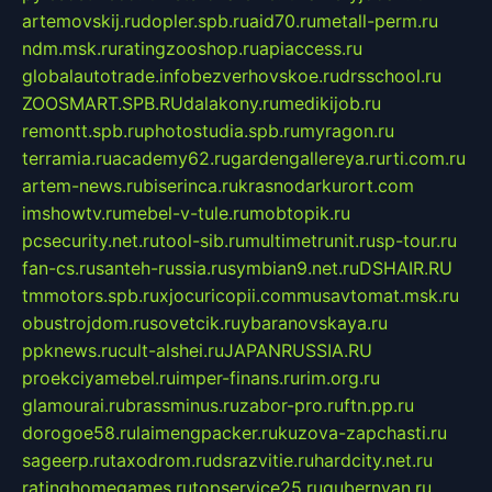
artemovskij.ru
dopler.spb.ru
aid70.ru
metall-perm.ru
ndm.msk.ru
ratingzooshop.ru
apiaccess.ru
globalautotrade.info
bezverhovskoe.ru
drsschool.ru
ZOOSMART.SPB.RU
dalakony.ru
medikijob.ru
remontt.spb.ru
photostudia.spb.ru
myragon.ru
terramia.ru
academy62.ru
gardengallereya.ru
rti.com.ru
artem-news.ru
biserinca.ru
krasnodarkurort.com
imshowtv.ru
mebel-v-tule.ru
mobtopik.ru
pcsecurity.net.ru
tool-sib.ru
multimetrunit.ru
sp-tour.ru
fan-cs.ru
santeh-russia.ru
symbian9.net.ru
DSHAIR.RU
tmmotors.spb.ru
xjocuricopii.com
musavtomat.msk.ru
obustrojdom.ru
sovetcik.ru
ybaranovskaya.ru
ppknews.ru
cult-alshei.ru
JAPANRUSSIA.RU
proekciyamebel.ru
imper-finans.ru
rim.org.ru
glamourai.ru
brassminus.ru
zabor-pro.ru
ftn.pp.ru
dorogoe58.ru
laimengpacker.ru
kuzova-zapchasti.ru
sageerp.ru
taxodrom.ru
dsrazvitie.ru
hardcity.net.ru
ratinghomegames.ru
topservice25.ru
gubernyan.ru