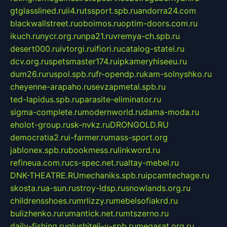
gtglasslined.ru
ii4.ru
tssport.spb.ru
andorra24.com
blackwallstreet.ru
oboimos.ru
optim-doors.com.ru
ikuch.ru
nycr.org.ru
npa21.ru
vremya-ch.spb.ru
desert000.ru
ivtorgi.ru
ifiori.ru
catalog-statei.ru
dcv.org.ru
spetsmaster174.ru
ipkameryhiseeu.ru
dum26.ru
ruspol.spb.ru
fr-opendp.ru
kam-solnyshko.ru
cheyenne-arapaho.ru
sevzapmetal.spb.ru
ted-lapidus.spb.ru
parasite-eliminator.ru
sigma-complete.ru
modernworld.ru
dama-moda.ru
eholot-group.ru
sk-nvkz.ru
DRONGOLD.RU
democratia2.ru
i-farmer.ru
mass-sport.org
jablonex.spb.ru
bookmess.ru
linkword.ru
refineua.com.ru
cs-spec.net.ru
altay-mebel.ru
DNK-THEATRE.RU
mechaniks.spb.ru
ipcamtechage.ru
skosta.ru
a-sun.ru
stroy-ldsp.ru
snowlands.org.ru
childrensshoes.ru
mrlizzy.ru
mebelsofiakrd.ru
bulizhenko.ru
rumantick.net.ru
mtszerno.ru
daily-fishing.ru
glushiteli-v-spb.ru
megasat.org.ru