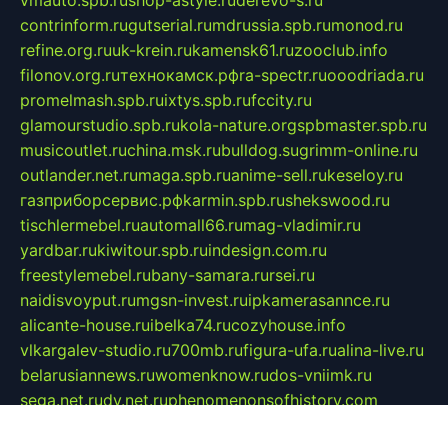
vmauto.spb.ru
shop-astyle.ru
derevo-s.ru
contrinform.ru
gutserial.ru
mdrussia.spb.ru
monod.ru
refine.org.ru
uk-krein.ru
kamensk61.ru
zooclub.info
filonov.org.ru
технокамск.рф
ra-spectr.ru
ooodriada.ru
promelmash.spb.ru
ixtys.spb.ru
fccity.ru
glamourstudio.spb.ru
kola-nature.org
spbmaster.spb.ru
musicoutlet.ru
china.msk.ru
bulldog.su
grimm-online.ru
outlander.net.ru
maga.spb.ru
anime-sell.ru
keseloy.ru
газприборсервис.рф
karmin.spb.ru
shekswood.ru
tischlermebel.ru
automall66.ru
mag-vladimir.ru
yardbar.ru
kiwitour.spb.ru
indesign.com.ru
freestylemebel.ru
bany-samara.ru
rsei.ru
naidisvoyput.ru
mgsn-invest.ru
ipkamerasannce.ru
alicante-house.ru
ibelka74.ru
cozyhouse.info
vlkargalev-studio.ru
700mb.ru
figura-ufa.ru
alina-live.ru
belarusiannews.ru
womenknow.ru
dos-vniimk.ru
sega.net.ru
dv.net.ru
phenomenonsofhistory.com
telesputnik.net.ru
wall.pp.ru
pylesosroidmi.ru