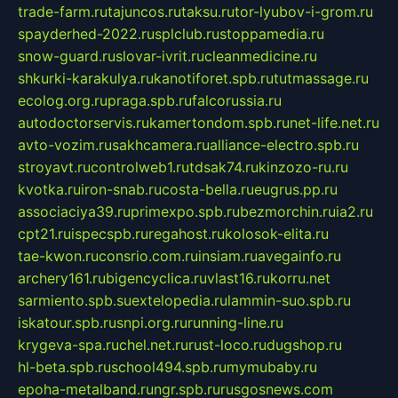
trade-farm.ru
tajuncos.ru
taksu.ru
tor-lyubov-i-grom.ru
spayderhed-2022.ru
splclub.ru
stoppamedia.ru
snow-guard.ru
slovar-ivrit.ru
cleanmedicine.ru
shkurki-karakulya.ru
kanotiforet.spb.ru
tutmassage.ru
ecolog.org.ru
praga.spb.ru
falcorussia.ru
autodoctorservis.ru
kamertondom.spb.ru
net-life.net.ru
avto-vozim.ru
sakhcamera.ru
alliance-electro.spb.ru
stroyavt.ru
controlweb1.ru
tdsak74.ru
kinzozo-ru.ru
kvotka.ru
iron-snab.ru
costa-bella.ru
eugrus.pp.ru
associaciya39.ru
primexpo.spb.ru
bezmorchin.ru
ia2.ru
cpt21.ru
ispecspb.ru
regahost.ru
kolosok-elita.ru
tae-kwon.ru
consrio.com.ru
insiam.ru
avegainfo.ru
archery161.ru
bigencyclica.ru
vlast16.ru
korru.net
sarmiento.spb.su
extelopedia.ru
lammin-suo.spb.ru
iskatour.spb.ru
snpi.org.ru
running-line.ru
krygeva-spa.ru
chel.net.ru
rust-loco.ru
dugshop.ru
hl-beta.spb.ru
school494.spb.ru
mymubaby.ru
epoha-metalband.ru
ngr.spb.ru
rusgosnews.com