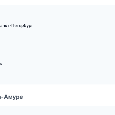
анкт-Петербург
к
а-Амуре