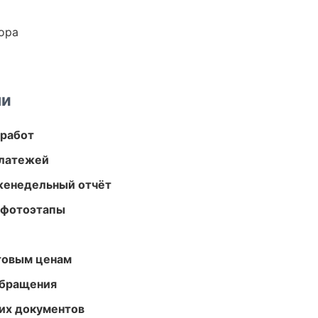
ора
ми
 работ
платежей
женедельный отчёт
 фотоэтапы
птовым ценам
обращения
их документов