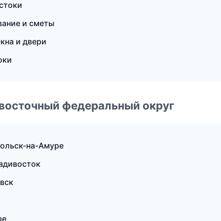
стоки
ание и сметы
кна и двери
оки
евосточный федеральный округ
мольск-на-Амуре
адивосток
вск
ре