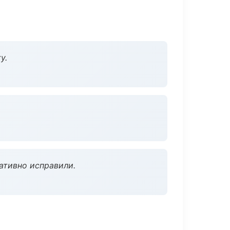
у.
ативно исправили.