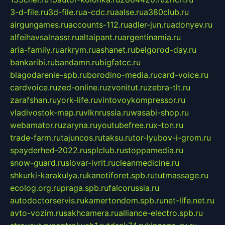
3-d-file.ru
3d-file.ru
a-cdc.ru
aalse.ru
a380club.ru
airgungames.ru
accounts-112.ru
adler-jun.ru
adonyev.ru
alfeihavsalnassr.ru
altaipant.ru
argentinamia.ru
aria-family.ru
arkrym.ru
ashanet.ru
belgorod-day.ru
bankaribi.ru
bandamn.ru
bigfatcc.ru
blagodarenie-spb.ru
borodino-media.ru
card-voice.ru
cardvoice.ru
zed-online.ru
zvonitut.ru
zebra-tlt.ru
zarafshan.ru
york-life.ru
vintovoykompressor.ru
vladivostok-map.ru
vlknrussia.ru
wasabi-shop.ru
webamator.ru
zaryna.ru
youtubefree.ru
x-ton.ru
trade-farm.ru
tajuncos.ru
taksu.ru
tor-lyubov-i-grom.ru
spayderhed-2022.ru
splclub.ru
stoppamedia.ru
snow-guard.ru
slovar-ivrit.ru
cleanmedicine.ru
shkurki-karakulya.ru
kanotiforet.spb.ru
tutmassage.ru
ecolog.org.ru
praga.spb.ru
falcorussia.ru
autodoctorservis.ru
kamertondom.spb.ru
net-life.net.ru
avto-vozim.ru
sakhcamera.ru
alliance-electro.spb.ru