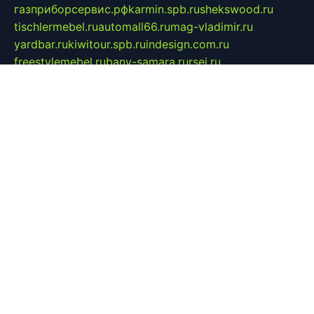
газприборсервис.рф
karmin.spb.ru
shekswood.ru
tischlermebel.ru
automall66.ru
mag-vladimir.ru
yardbar.ru
kiwitour.spb.ru
indesign.com.ru
freestylemebel.ru
bany-samara.ru
rsei.ru
naidisvoyput.ru
mgsn-invest.ru
ipkamerasannce.ru
alicante-house.ru
ibelka74.ru
cozyhouse.info
vlkargalev-studio.ru
700mb.ru
figura-ufa.ru
alina-live.ru
belarusiannews.ru
womenknow.ru
dos-vniimk.ru
sega.net.ru
dv.net.ru
phenomenonsofhistory.com
telesputnik.net.ru
wall.pp.ru
pylesosroidmi.ru
gtc-clan.ru
cligs.ru
bibikazap.ru
popova.org.ru
netwhistler.spb.ru
bellvil.ru
bonzon.ru
iss-vladik.ru
defiparis.net.ru
las-gryzas.ru
amku.ru
electednews.spb.ru
feather.org.ru
spar72.ru
tankiigri.ru
dominus.com.ru
ibtree.ru
sanykool.pp.ru
unixlib.org.ru
menatep.spb.ru
gartenterrassen.ru
printeka.ru
skvozilka.com.ru
parkovka-pub.ru
lovemobi.ru
art-ru.ru
emulatorz.com.ru
alucomp.com.ru
tatforum.com.ru