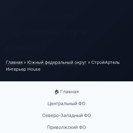
Справочник по
строительству и
ремонту
Главная
»
Южный федеральный округ
» СтройАртель
Интерьер House
🏠 Главная
Центральный ФО
Северо-Западный ФО
Приволжский ФО