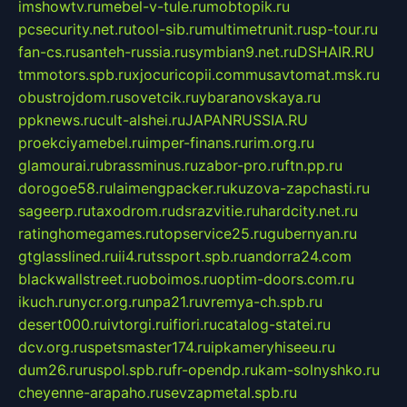
imshowtv.ru
mebel-v-tule.ru
mobtopik.ru
pcsecurity.net.ru
tool-sib.ru
multimetrunit.ru
sp-tour.ru
fan-cs.ru
santeh-russia.ru
symbian9.net.ru
DSHAIR.RU
tmmotors.spb.ru
xjocuricopii.com
musavtomat.msk.ru
obustrojdom.ru
sovetcik.ru
ybaranovskaya.ru
ppknews.ru
cult-alshei.ru
JAPANRUSSIA.RU
proekciyamebel.ru
imper-finans.ru
rim.org.ru
glamourai.ru
brassminus.ru
zabor-pro.ru
ftn.pp.ru
dorogoe58.ru
laimengpacker.ru
kuzova-zapchasti.ru
sageerp.ru
taxodrom.ru
dsrazvitie.ru
hardcity.net.ru
ratinghomegames.ru
topservice25.ru
gubernyan.ru
gtglasslined.ru
ii4.ru
tssport.spb.ru
andorra24.com
blackwallstreet.ru
oboimos.ru
optim-doors.com.ru
ikuch.ru
nycr.org.ru
npa21.ru
vremya-ch.spb.ru
desert000.ru
ivtorgi.ru
ifiori.ru
catalog-statei.ru
dcv.org.ru
spetsmaster174.ru
ipkameryhiseeu.ru
dum26.ru
ruspol.spb.ru
fr-opendp.ru
kam-solnyshko.ru
cheyenne-arapaho.ru
sevzapmetal.spb.ru