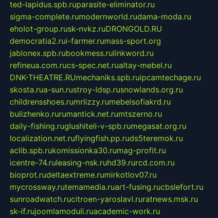
ted-lapidus.spb.ru
parasite-eliminator.ru
sigma-complete.ru
modernworld.ru
dama-moda.ru
eholot-group.ru
sk-nvkz.ru
DRONGOLD.RU
democratia2.ru
i-farmer.ru
mass-sport.org
jablonex.spb.ru
bookmess.ru
linkword.ru
refineua.com.ru
cs-spec.net.ru
altay-mebel.ru
DNK-THEATRE.RU
mechaniks.spb.ru
ipcamtechage.ru
skosta.ru
a-sun.ru
stroy-ldsp.ru
snowlands.org.ru
childrensshoes.ru
mrlizzy.ru
mebelsofiakrd.ru
bulizhenko.ru
rumantick.net.ru
mtszerno.ru
daily-fishing.ru
glushiteli-v-spb.ru
megasat.org.ru
localization.net.ru
flyingfish.pp.ru
ds5teremok.ru
aclib.spb.ru
komissionka30.ru
mag-profit.ru
icentre-74.ru
leasing-nsk.ru
hd39.ru
rcd.com.ru
bioprot.ru
deltaextreme.ru
mirkotlov07.ru
mycrossway.ru
temamedia.ru
art-fusing.ru
cbslefort.ru
sunroadwatch.ru
citroen-yaroslavl.ru
ratnews.msk.ru
sk-if.ru
joomlamoduli.ru
academic-work.ru