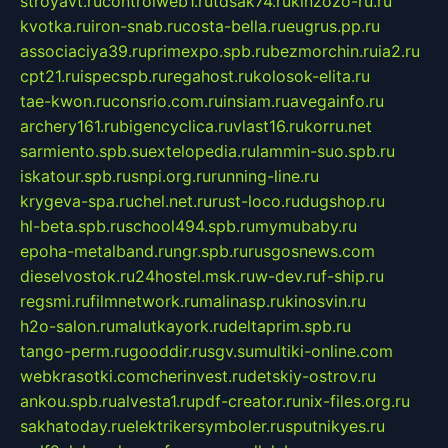
stroyavt.ru
controlweb1.ru
tdsak74.ru
kinzozo-ru.ru
kvotka.ru
iron-snab.ru
costa-bella.ru
eugrus.pp.ru
associaciya39.ru
primexpo.spb.ru
bezmorchin.ru
ia2.ru
cpt21.ru
ispecspb.ru
regahost.ru
kolosok-elita.ru
tae-kwon.ru
consrio.com.ru
insiam.ru
avegainfo.ru
archery161.ru
bigencyclica.ru
vlast16.ru
korru.net
sarmiento.spb.su
extelopedia.ru
lammin-suo.spb.ru
iskatour.spb.ru
snpi.org.ru
running-line.ru
krygeva-spa.ru
chel.net.ru
rust-loco.ru
dugshop.ru
hl-beta.spb.ru
school494.spb.ru
mymubaby.ru
epoha-metalband.ru
ngr.spb.ru
rusgosnews.com
dieselvostok.ru
24hostel.msk.ru
w-dev.ru
f-ship.ru
regsmi.ru
filmnetwork.ru
malinasp.ru
kinosvin.ru
h2o-salon.ru
malutkayork.ru
deltaprim.spb.ru
tango-perm.ru
gooddir.ru
sgv.su
multiki-online.com
webkrasotki.com
cherinvest.ru
detskiy-ostrov.ru
ankou.spb.ru
alvesta1.ru
pdf-creator.ru
nix-files.org.ru
sakhatoday.ru
elektrikersymboler.ru
sputnikyes.ru