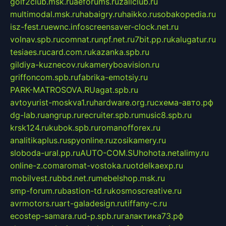
golf2club.msk.ru
aeforums.ru
zallclub.ru
multimodal.msk.ru
habaigry.ru
haikko.ru
sobakopedia.ru
isz-fest.ru
ewnc.info
screensaver-clock.net.ru
volnav.spb.ru
comnat.ru
npf.net.ru
7bit.pp.ru
kalugatur.ru
tesiaes.ru
card.com.ru
kazanka.spb.ru
gildiya-kuznecov.ru
kameryboavision.ru
griffoncom.spb.ru
fabrika-emotsiy.ru
PARK-MATROSOVA.RU
agat.spb.ru
avtoyurist-moskva1.ru
hardware.org.ru
схема-авто.рф
dg-lab.ru
angrup.ru
recruiter.spb.ru
music8.spb.ru
krsk124.ru
kubok.spb.ru
romanofforex.ru
analitikaplus.ru
spyonline.ru
zosikamery.ru
sloboda-ural.pp.ru
AUTO-COM.SU
hohota.net
alimy.ru
online-z.com
aromat-vostoka.ru
otdelkaexp.ru
mobilvest.ru
bbd.net.ru
mebelshop.msk.ru
smp-forum.ru
bastion-td.ru
kosmoscreative.ru
avrmotors.ru
art-galadesign.ru
tiffany-c.ru
ecostep-samara.ru
d-p.spb.ru
галактика73.рф