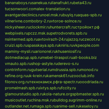
bananaboys.ru
sanekua.ru
lianafrukt.ru
beta43.ru
tucsonwoori.com
alex-translation.ru
avantgardeclinics.ru
noel.msk.ru
buylq.ru
aquas-spb.ru
vilnerivne.com
bobry-2.ru
vtoroe-solnce.ru
nickysheen.ru
clockmir.ru
huntercraft.ru
стройокт.рф
webpixels.ru
pczz.msk.su
petrodvorets.spb.ru
nsintermed.spb.ru
avtovirazh-24.ru
jazzq.ru
czecot.ru
cruizi.spb.ru
spasskaya.spb.ru
kniris.ru
vkpeople.com
maminy-mysli.ru
arionorel.ru
khuseniosif.ru
dotmediacup.spb.ru
mebel-tiraspol.ru
all-books.biz
vmauto.spb.ru
shop-astyle.ru
derevo-s.ru
contrinform.ru
gutserial.ru
mdrussia.spb.ru
monod.ru
refine.org.ru
uk-krein.ru
kamensk61.ru
zooclub.info
filonov.org.ru
технокамск.рф
ra-spectr.ru
ooodriada.ru
promelmash.spb.ru
ixtys.spb.ru
fccity.ru
glamourstudio.spb.ru
kola-nature.org
spbmaster.spb.ru
musicoutlet.ru
china.msk.ru
bulldog.su
grimm-online.ru
outlander.net.ru
maga.spb.ru
anime-sell.ru
keseloy.ru