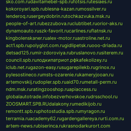
sko.com.ru
davitamebel-spb.ru
fotsis.ru
tesiaes.ru
kokoroyari.spb.ru
blesna-kazan.ru
mossilver.ru
lenderoq.ru
sergeydobrin.ru
tochkazvuka.msk.ru
people-of-art.ru
bezzubova.ru
clubtibet.ru
orior-aks.ru
dynamoauto.ru
szk-favorit.ru
carlines.ru
flatnsk.ru
kingbolenskaner.ru
alex-motor.ru
astroline.net.ru
act1.spb.ru
polyglot.com.ru
gidlipetsk.ru
ooo-driada.ru
detsad125.ru
mir-zdoroviya.ru
bruslanovo.ru
siterem.ru
council.spb.ru
лодкипатриот.рф
kafekolizey.ru
iclub.net.ru
gazon-easy.ru
sugarepilekb.ru
grinox.ru
pylesostineco.ru
msts-ozarenie.ru
kameryjooan.ru
artemovskij.ru
dopler.spb.ru
aid70.ru
metall-perm.ru
ndm.msk.ru
ratingzooshop.ru
apiaccess.ru
globalautotrade.info
bezverhovskoe.ru
drsschool.ru
ZOOSMART.SPB.RU
dalakony.ru
medikijob.ru
remontt.spb.ru
photostudia.spb.ru
myragon.ru
terramia.ru
academy62.ru
gardengallereya.ru
rti.com.ru
artem-news.ru
biserinca.ru
krasnodarkurort.com