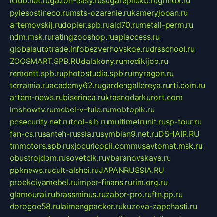
iclub.net.ru
gazon-easy.ru
sugarepilekb.ru
grinox.ru
pylesostineco.ru
msts-ozarenie.ru
kameryjooan.ru
artemovskij.ru
dopler.spb.ru
aid70.ru
metall-perm.ru
ndm.msk.ru
ratingzooshop.ru
apiaccess.ru
globalautotrade.info
bezverhovskoe.ru
drsschool.ru
ZOOSMART.SPB.RU
dalakony.ru
medikijob.ru
remontt.spb.ru
photostudia.spb.ru
myragon.ru
terramia.ru
academy62.ru
gardengallereya.ru
rti.com.ru
artem-news.ru
biserinca.ru
krasnodarkurort.com
imshowtv.ru
mebel-v-tule.ru
mobtopik.ru
pcsecurity.net.ru
tool-sib.ru
multimetrunit.ru
sp-tour.ru
fan-cs.ru
santeh-russia.ru
symbian9.net.ru
DSHAIR.RU
tmmotors.spb.ru
xjocuricopii.com
musavtomat.msk.ru
obustrojdom.ru
sovetcik.ru
ybaranovskaya.ru
ppknews.ru
cult-alshei.ru
JAPANRUSSIA.RU
proekciyamebel.ru
imper-finans.ru
rim.org.ru
glamourai.ru
brassminus.ru
zabor-pro.ru
ftn.pp.ru
dorogoe58.ru
laimengpacker.ru
kuzova-zapchasti.ru