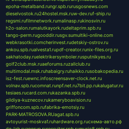
epoha-metalband.ru
ngr.spb.ru
rusgosnews.com
dieselvostok.ru
24hostel.msk.ru
w-dev.ru
f-ship.ru
regsmi.ru
filmnetwork.ru
malinasp.ru
kinosvin.ru
h2o-salon.ru
malutkayork.ru
deltaprim.spb.ru
tango-perm.ru
gooddir.ru
sgv.su
multiki-online.com
webkrasotki.com
cherinvest.ru
detskiy-ostrov.ru
ankou.spb.ru
alvesta1.ru
pdf-creator.ru
nix-files.org.ru
sakhatoday.ru
elektrikersymboler.ru
sputnikyes.ru
golf2club.msk.ru
aeforums.ru
zallclub.ru
multimodal.msk.ru
habaigry.ru
haikko.ru
sobakopedia.ru
isz-fest.ru
ewnc.info
screensaver-clock.net.ru
volnav.spb.ru
comnat.ru
npf.net.ru
7bit.pp.ru
kalugatur.ru
tesiaes.ru
card.com.ru
kazanka.spb.ru
gildiya-kuznecov.ru
kameryboavision.ru
griffoncom.spb.ru
fabrika-emotsiy.ru
PARK-MATROSOVA.RU
agat.spb.ru
avtoyurist-moskva1.ru
hardware.org.ru
схема-авто.рф
dg-lab.ru
angrup.ru
recruiter.spb.ru
music8.spb.ru