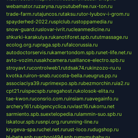
webamator.ru
zaryna.ru
youtubefree.ru
x-ton.ru
trade-farm.ru
tajuncos.ru
taksu.ru
tor-lyubov-i-grom.ru
spayderhed-2022.ru
splclub.ru
stoppamedia.ru
snow-guard.ru
slovar-ivrit.ru
cleanmedicine.ru
shkurki-karakulya.ru
kanotiforet.spb.ru
tutmassage.ru
ecolog.org.ru
praga.spb.ru
falcorussia.ru
autodoctorservis.ru
kamertondom.spb.ru
net-life.net.ru
avto-vozim.ru
sakhcamera.ru
alliance-electro.spb.ru
stroyavt.ru
controlweb1.ru
tdsak74.ru
kinzozo-ru.ru
kvotka.ru
iron-snab.ru
costa-bella.ru
eugrus.pp.ru
associaciya39.ru
primexpo.spb.ru
bezmorchin.ru
ia2.ru
cpt21.ru
ispecspb.ru
regahost.ru
kolosok-elita.ru
tae-kwon.ru
consrio.com.ru
insiam.ru
avegainfo.ru
archery161.ru
bigencyclica.ru
vlast16.ru
korru.net
sarmiento.spb.su
extelopedia.ru
lammin-suo.spb.ru
iskatour.spb.ru
snpi.org.ru
running-line.ru
krygeva-spa.ru
chel.net.ru
rust-loco.ru
dugshop.ru
hl-beta.spb.ru
school494.spb.ru
mymubaby.ru