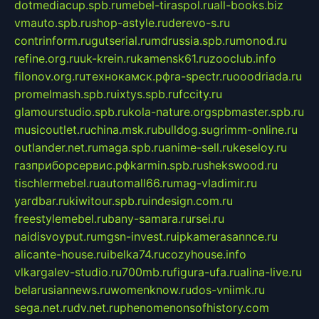
dotmediacup.spb.ru
mebel-tiraspol.ru
all-books.biz
vmauto.spb.ru
shop-astyle.ru
derevo-s.ru
contrinform.ru
gutserial.ru
mdrussia.spb.ru
monod.ru
refine.org.ru
uk-krein.ru
kamensk61.ru
zooclub.info
filonov.org.ru
технокамск.рф
ra-spectr.ru
ooodriada.ru
promelmash.spb.ru
ixtys.spb.ru
fccity.ru
glamourstudio.spb.ru
kola-nature.org
spbmaster.spb.ru
musicoutlet.ru
china.msk.ru
bulldog.su
grimm-online.ru
outlander.net.ru
maga.spb.ru
anime-sell.ru
keseloy.ru
газприборсервис.рф
karmin.spb.ru
shekswood.ru
tischlermebel.ru
automall66.ru
mag-vladimir.ru
yardbar.ru
kiwitour.spb.ru
indesign.com.ru
freestylemebel.ru
bany-samara.ru
rsei.ru
naidisvoyput.ru
mgsn-invest.ru
ipkamerasannce.ru
alicante-house.ru
ibelka74.ru
cozyhouse.info
vlkargalev-studio.ru
700mb.ru
figura-ufa.ru
alina-live.ru
belarusiannews.ru
womenknow.ru
dos-vniimk.ru
sega.net.ru
dv.net.ru
phenomenonsofhistory.com