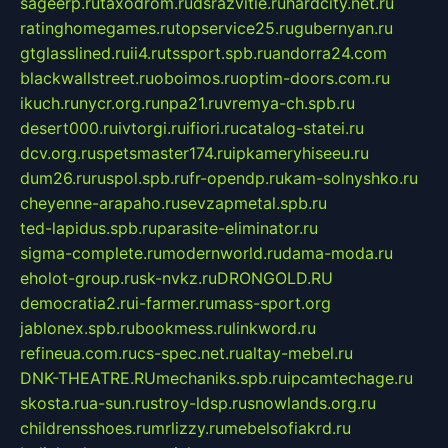
sageerp.ru
taxodrom.ru
dsrazvitie.ru
hardcity.net.ru
ratinghomegames.ru
topservice25.ru
gubernyan.ru
gtglasslined.ru
ii4.ru
tssport.spb.ru
andorra24.com
blackwallstreet.ru
oboimos.ru
optim-doors.com.ru
ikuch.ru
nycr.org.ru
npa21.ru
vremya-ch.spb.ru
desert000.ru
ivtorgi.ru
ifiori.ru
catalog-statei.ru
dcv.org.ru
spetsmaster174.ru
ipkameryhiseeu.ru
dum26.ru
ruspol.spb.ru
fr-opendp.ru
kam-solnyshko.ru
cheyenne-arapaho.ru
sevzapmetal.spb.ru
ted-lapidus.spb.ru
parasite-eliminator.ru
sigma-complete.ru
modernworld.ru
dama-moda.ru
eholot-group.ru
sk-nvkz.ru
DRONGOLD.RU
democratia2.ru
i-farmer.ru
mass-sport.org
jablonex.spb.ru
bookmess.ru
linkword.ru
refineua.com.ru
cs-spec.net.ru
altay-mebel.ru
DNK-THEATRE.RU
mechaniks.spb.ru
ipcamtechage.ru
skosta.ru
a-sun.ru
stroy-ldsp.ru
snowlands.org.ru
childrensshoes.ru
mrlizzy.ru
mebelsofiakrd.ru