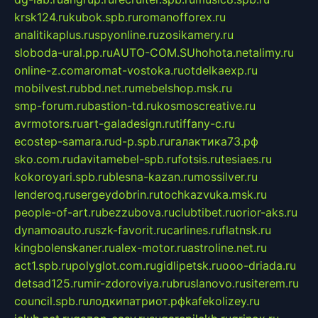
krsk124.ru
kubok.spb.ru
romanofforex.ru
analitikaplus.ru
spyonline.ru
zosikamery.ru
sloboda-ural.pp.ru
AUTO-COM.SU
hohota.net
alimy.ru
online-z.com
aromat-vostoka.ru
otdelkaexp.ru
mobilvest.ru
bbd.net.ru
mebelshop.msk.ru
smp-forum.ru
bastion-td.ru
kosmoscreative.ru
avrmotors.ru
art-galadesign.ru
tiffany-c.ru
ecostep-samara.ru
d-p.spb.ru
галактика73.рф
sko.com.ru
davitamebel-spb.ru
fotsis.ru
tesiaes.ru
kokoroyari.spb.ru
blesna-kazan.ru
mossilver.ru
lenderoq.ru
sergeydobrin.ru
tochkazvuka.msk.ru
people-of-art.ru
bezzubova.ru
clubtibet.ru
orior-aks.ru
dynamoauto.ru
szk-favorit.ru
carlines.ru
flatnsk.ru
kingbolenskaner.ru
alex-motor.ru
astroline.net.ru
act1.spb.ru
polyglot.com.ru
gidlipetsk.ru
ooo-driada.ru
detsad125.ru
mir-zdoroviya.ru
bruslanovo.ru
siterem.ru
council.spb.ru
лодкипатриот.рф
kafekolizey.ru