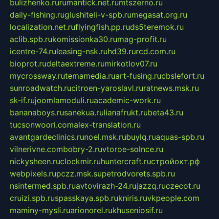
bulizhenko.ru
rumantick.net.ru
mtszerno.ru
daily-fishing.ru
glushiteli-v-spb.ru
megasat.org.ru
localization.net.ru
flyingfish.pp.ru
ds5teremok.ru
aclib.spb.ru
komissionka30.ru
mag-profit.ru
icentre-74.ru
leasing-nsk.ru
hd39.ru
rcd.com.ru
bioprot.ru
deltaextreme.ru
mirkotlov07.ru
mycrossway.ru
temamedia.ru
art-fusing.ru
cbslefort.ru
sunroadwatch.ru
citroen-yaroslavl.ru
ratnews.msk.ru
sk-if.ru
joomlamoduli.ru
academic-work.ru
bananaboys.ru
sanekua.ru
lianafrukt.ru
beta43.ru
tucsonwoori.com
alex-translation.ru
avantgardeclinics.ru
noel.msk.ru
buylq.ru
aquas-spb.ru
vilnerivne.com
bobry-2.ru
vtoroe-solnce.ru
nickysheen.ru
clockmir.ru
huntercraft.ru
стройокт.рф
webpixels.ru
pczz.msk.su
petrodvorets.spb.ru
nsintermed.spb.ru
avtovirazh-24.ru
jazzq.ru
czecot.ru
cruizi.spb.ru
spasskaya.spb.ru
kniris.ru
vkpeople.com
maminy-mysli.ru
arionorel.ru
khuseniosif.ru