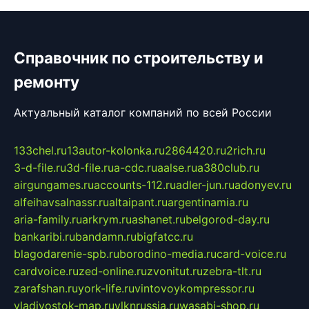
Справочник по строительству и
ремонту
Актуальный каталог компаний по всей России
133chel.ru
13autor-kolonka.ru
2864420.ru
2rich.ru
3-d-file.ru
3d-file.ru
a-cdc.ru
aalse.ru
a380club.ru
airgungames.ru
accounts-112.ru
adler-jun.ru
adonyev.ru
alfeihavsalnassr.ru
altaipant.ru
argentinamia.ru
aria-family.ru
arkrym.ru
ashanet.ru
belgorod-day.ru
bankaribi.ru
bandamn.ru
bigfatcc.ru
blagodarenie-spb.ru
borodino-media.ru
card-voice.ru
cardvoice.ru
zed-online.ru
zvonitut.ru
zebra-tlt.ru
zarafshan.ru
york-life.ru
vintovoykompressor.ru
vladivostok-map.ru
vlknrussia.ru
wasabi-shop.ru