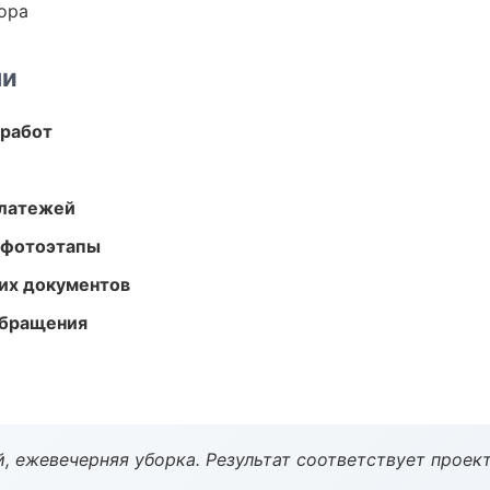
ора
ми
 работ
платежей
 фотоэтапы
их документов
обращения
, ежевечерняя уборка. Результат соответствует проект