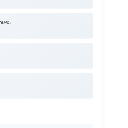
уемо.