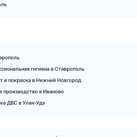
оль
аврополь
ссиональная гигиена в Ставрополь
нт и покраска в Нижний Новгород
е производство в Иваново
ика ДВС в Улан-Удэ