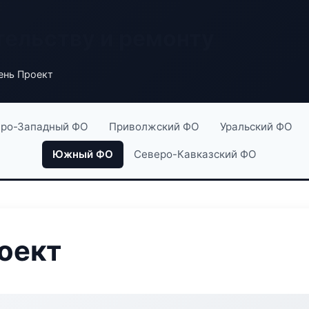
тельству и ремонту
ень Проект
ро-Западный ФО
Приволжский ФО
Уральский ФО
Южный ФО
Северо-Кавказский ФО
оект