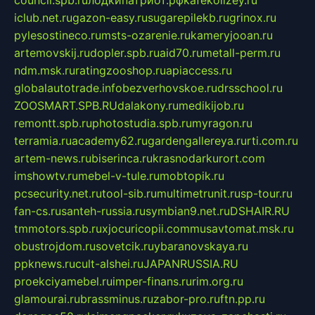
iclub.net.ru
gazon-easy.ru
sugarepilekb.ru
grinox.ru
pylesostineco.ru
msts-ozarenie.ru
kameryjooan.ru
artemovskij.ru
dopler.spb.ru
aid70.ru
metall-perm.ru
ndm.msk.ru
ratingzooshop.ru
apiaccess.ru
globalautotrade.info
bezverhovskoe.ru
drsschool.ru
ZOOSMART.SPB.RU
dalakony.ru
medikijob.ru
remontt.spb.ru
photostudia.spb.ru
myragon.ru
terramia.ru
academy62.ru
gardengallereya.ru
rti.com.ru
artem-news.ru
biserinca.ru
krasnodarkurort.com
imshowtv.ru
mebel-v-tule.ru
mobtopik.ru
pcsecurity.net.ru
tool-sib.ru
multimetrunit.ru
sp-tour.ru
fan-cs.ru
santeh-russia.ru
symbian9.net.ru
DSHAIR.RU
tmmotors.spb.ru
xjocuricopii.com
musavtomat.msk.ru
obustrojdom.ru
sovetcik.ru
ybaranovskaya.ru
ppknews.ru
cult-alshei.ru
JAPANRUSSIA.RU
proekciyamebel.ru
imper-finans.ru
rim.org.ru
glamourai.ru
brassminus.ru
zabor-pro.ru
ftn.pp.ru