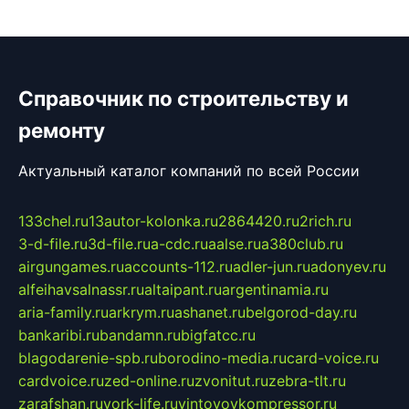
Справочник по строительству и
ремонту
Актуальный каталог компаний по всей России
133chel.ru
13autor-kolonka.ru
2864420.ru
2rich.ru
3-d-file.ru
3d-file.ru
a-cdc.ru
aalse.ru
a380club.ru
airgungames.ru
accounts-112.ru
adler-jun.ru
adonyev.ru
alfeihavsalnassr.ru
altaipant.ru
argentinamia.ru
aria-family.ru
arkrym.ru
ashanet.ru
belgorod-day.ru
bankaribi.ru
bandamn.ru
bigfatcc.ru
blagodarenie-spb.ru
borodino-media.ru
card-voice.ru
cardvoice.ru
zed-online.ru
zvonitut.ru
zebra-tlt.ru
zarafshan.ru
york-life.ru
vintovoykompressor.ru