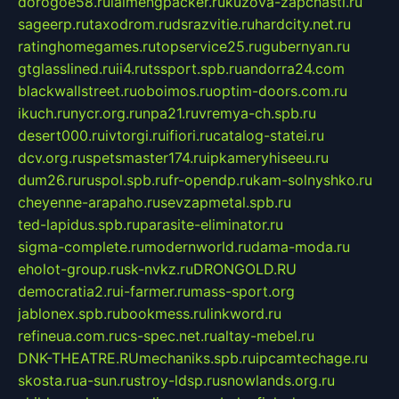
dorogoe58.ru
laimengpacker.ru
kuzova-zapchasti.ru
sageerp.ru
taxodrom.ru
dsrazvitie.ru
hardcity.net.ru
ratinghomegames.ru
topservice25.ru
gubernyan.ru
gtglasslined.ru
ii4.ru
tssport.spb.ru
andorra24.com
blackwallstreet.ru
oboimos.ru
optim-doors.com.ru
ikuch.ru
nycr.org.ru
npa21.ru
vremya-ch.spb.ru
desert000.ru
ivtorgi.ru
ifiori.ru
catalog-statei.ru
dcv.org.ru
spetsmaster174.ru
ipkameryhiseeu.ru
dum26.ru
ruspol.spb.ru
fr-opendp.ru
kam-solnyshko.ru
cheyenne-arapaho.ru
sevzapmetal.spb.ru
ted-lapidus.spb.ru
parasite-eliminator.ru
sigma-complete.ru
modernworld.ru
dama-moda.ru
eholot-group.ru
sk-nvkz.ru
DRONGOLD.RU
democratia2.ru
i-farmer.ru
mass-sport.org
jablonex.spb.ru
bookmess.ru
linkword.ru
refineua.com.ru
cs-spec.net.ru
altay-mebel.ru
DNK-THEATRE.RU
mechaniks.spb.ru
ipcamtechage.ru
skosta.ru
a-sun.ru
stroy-ldsp.ru
snowlands.org.ru