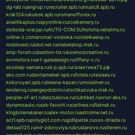
dg-lab.ru
angrup.ru
recruiter.spb.ru
music8.spb.ru
krsk124.ru
kubok.spb.ru
romanofforex.ru
analitikaplus.ru
spyonline.ru
zosikamery.ru
sloboda-ural.pp.ru
AUTO-COM.SU
hohota.net
alimy.ru
online-z.com
aromat-vostoka.ru
otdelkaexp.ru
mobilvest.ru
bbd.net.ru
mebelshop.msk.ru
smp-forum.ru
bastion-td.ru
kosmoscreative.ru
avrmotors.ru
art-galadesign.ru
tiffany-c.ru
ecostep-samara.ru
d-p.spb.ru
галактика73.рф
sko.com.ru
davitamebel-spb.ru
fotsis.ru
tesiaes.ru
kokoroyari.spb.ru
blesna-kazan.ru
mossilver.ru
lenderoq.ru
sergeydobrin.ru
tochkazvuka.msk.ru
people-of-art.ru
bezzubova.ru
clubtibet.ru
orior-aks.ru
dynamoauto.ru
szk-favorit.ru
carlines.ru
flatnsk.ru
kingbolenskaner.ru
alex-motor.ru
astroline.net.ru
act1.spb.ru
polyglot.com.ru
gidlipetsk.ru
ooo-driada.ru
detsad125.ru
mir-zdoroviya.ru
bruslanovo.ru
siterem.ru
council.spb.ru
лодкипатриот.рф
kafekolizey.ru