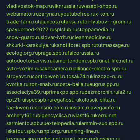
vladivostok-map.ru
vlknrussia.ru
wasabi-shop.ru
webamator.ru
zaryna.ru
youtubefree.ru
x-ton.ru
trade-farm.ru
tajuncos.ru
taksu.ru
tor-lyubov-i-grom.ru
spayderhed-2022.ru
splclub.ru
stoppamedia.ru
snow-guard.ru
slovar-ivrit.ru
cleanmedicine.ru
shkurki-karakulya.ru
kanotiforet.spb.ru
tutmassage.ru
ecolog.org.ru
praga.spb.ru
falcorussia.ru
autodoctorservis.ru
kamertondom.spb.ru
net-life.net.ru
avto-vozim.ru
sakhcamera.ru
alliance-electro.spb.ru
stroyavt.ru
controlweb1.ru
tdsak74.ru
kinzozo-ru.ru
kvotka.ru
iron-snab.ru
costa-bella.ru
eugrus.pp.ru
associaciya39.ru
primexpo.spb.ru
bezmorchin.ru
ia2.ru
cpt21.ru
ispecspb.ru
regahost.ru
kolosok-elita.ru
tae-kwon.ru
consrio.com.ru
insiam.ru
avegainfo.ru
archery161.ru
bigencyclica.ru
vlast16.ru
korru.net
sarmiento.spb.su
extelopedia.ru
lammin-suo.spb.ru
iskatour.spb.ru
snpi.org.ru
running-line.ru
krygeva-spa.ru
chel.net.ru
rust-loco.ru
dugshop.ru