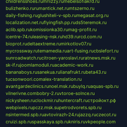
childrensshoes.ru
mrlizzy.ru
mebelsofiakrd.ru
bulizhenko.ru
rumantick.net.ru
mtszerno.ru
daily-fishing.ru
glushiteli-v-spb.ru
megasat.org.ru
localization.net.ru
flyingfish.pp.ru
ds5teremok.ru
aclib.spb.ru
komissionka30.ru
mag-profit.ru
icentre-74.ru
leasing-nsk.ru
hd39.ru
rcd.com.ru
bioprot.ru
deltaextreme.ru
mirkotlov07.ru
mycrossway.ru
temamedia.ru
art-fusing.ru
cbslefort.ru
sunroadwatch.ru
citroen-yaroslavl.ru
ratnews.msk.ru
sk-if.ru
joomlamoduli.ru
academic-work.ru
bananaboys.ru
sanekua.ru
lianafrukt.ru
beta43.ru
tucsonwoori.com
alex-translation.ru
avantgardeclinics.ru
noel.msk.ru
buylq.ru
aquas-spb.ru
vilnerivne.com
bobry-2.ru
vtoroe-solnce.ru
nickysheen.ru
clockmir.ru
huntercraft.ru
стройокт.рф
webpixels.ru
pczz.msk.su
petrodvorets.spb.ru
nsintermed.spb.ru
avtovirazh-24.ru
jazzq.ru
czecot.ru
cruizi.spb.ru
spasskaya.spb.ru
kniris.ru
vkpeople.com