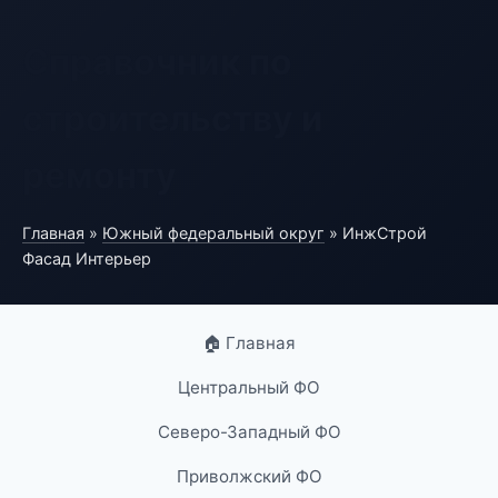
Справочник по
строительству и
ремонту
Главная
»
Южный федеральный округ
» ИнжСтрой
Фасад Интерьер
🏠 Главная
Центральный ФО
Северо-Западный ФО
Приволжский ФО