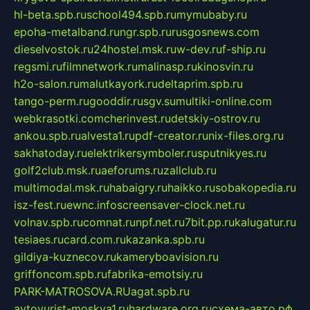
hl-beta.spb.ru
school494.spb.ru
mymubaby.ru
epoha-metalband.ru
ngr.spb.ru
rusgosnews.com
dieselvostok.ru
24hostel.msk.ru
w-dev.ru
f-ship.ru
regsmi.ru
filmnetwork.ru
malinasp.ru
kinosvin.ru
h2o-salon.ru
malutkayork.ru
deltaprim.spb.ru
tango-perm.ru
gooddir.ru
sgv.su
multiki-online.com
webkrasotki.com
cherinvest.ru
detskiy-ostrov.ru
ankou.spb.ru
alvesta1.ru
pdf-creator.ru
nix-files.org.ru
sakhatoday.ru
elektrikersymboler.ru
sputnikyes.ru
golf2club.msk.ru
aeforums.ru
zallclub.ru
multimodal.msk.ru
habaigry.ru
haikko.ru
sobakopedia.ru
isz-fest.ru
ewnc.info
screensaver-clock.net.ru
volnav.spb.ru
comnat.ru
npf.net.ru
7bit.pp.ru
kalugatur.ru
tesiaes.ru
card.com.ru
kazanka.spb.ru
gildiya-kuznecov.ru
kameryboavision.ru
griffoncom.spb.ru
fabrika-emotsiy.ru
PARK-MATROSOVA.RU
agat.spb.ru
avtoyurist-moskva1.ru
hardware.org.ru
схема-авто.рф