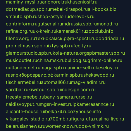
maminy-mysli.ru
arionorel.ru
khuseniosif.ru
dotmediacup.spb.ru
mebel-tiraspol.ru
all-books.biz
vmauto.spb.ru
shop-astyle.ru
derevo-s.ru
contrinform.ru
gutserial.ru
mdrussia.spb.ru
monod.ru
refine.org.ru
uk-krein.ru
kamensk61.ru
zooclub.info
filonov.org.ru
технокамск.рф
ra-spectr.ru
ooodriada.ru
promelmash.spb.ru
ixtys.spb.ru
fccity.ru
glamourstudio.spb.ru
kola-nature.org
spbmaster.spb.ru
musicoutlet.ru
china.msk.ru
bulldog.su
grimm-online.ru
outlander.net.ru
maga.spb.ru
anime-sell.ru
keseloy.ru
газприборсервис.рф
karmin.spb.ru
shekswood.ru
tischlermebel.ru
automall66.ru
mag-vladimir.ru
yardbar.ru
kiwitour.spb.ru
indesign.com.ru
freestylemebel.ru
bany-samara.ru
rsei.ru
naidisvoyput.ru
mgsn-invest.ru
ipkamerasannce.ru
alicante-house.ru
ibelka74.ru
cozyhouse.info
vlkargalev-studio.ru
700mb.ru
figura-ufa.ru
alina-live.ru
belarusiannews.ru
womenknow.ru
dos-vniimk.ru