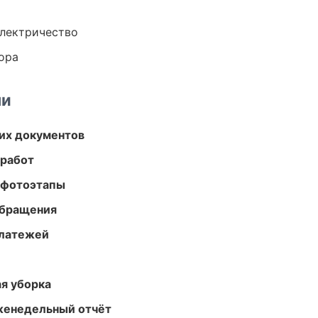
электричество
ора
ми
их документов
 работ
 фотоэтапы
обращения
платежей
ая уборка
женедельный отчёт