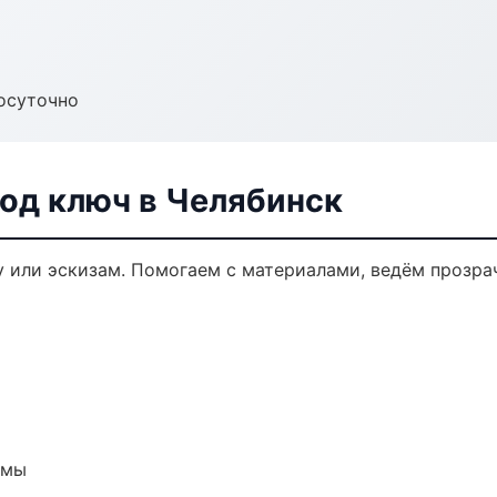
осуточно
од ключ в Челябинск
у или эскизам. Помогаем с материалами, ведём прозр
емы