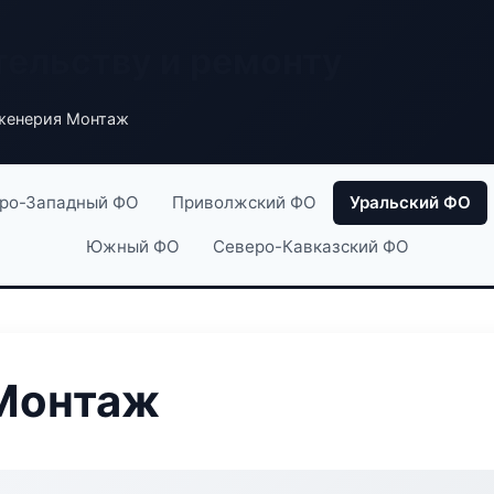
тельству и ремонту
женерия Монтаж
ро-Западный ФО
Приволжский ФО
Уральский ФО
Южный ФО
Северо-Кавказский ФО
Монтаж