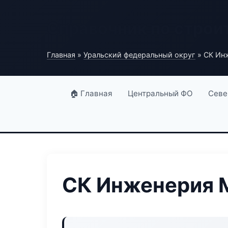
Справочник по строи
Главная
»
Уральский федеральный округ
» СК Ин
🏠 Главная
Центральный ФО
Севе
СК Инженерия 