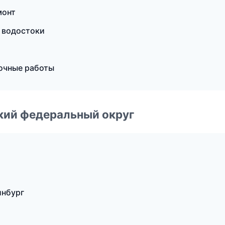
монт
 водостоки
очные работы
ский федеральный округ
инбург