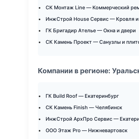
СК Монтаж Line — Коммерческий ре
ИнжСтрой House Сервис — Кровля и
ГК Бригадир Ателье — Окна и двери
СК Камень Проект — Санузлы и плит
Компании в регионе: Ураль
ГК Build Roof — Екатеринбург
СК Камень Finish — Челябинск
ИнжСтрой АрхПро Сервис — Екатер
ООО Этаж Pro — Нижневартовск