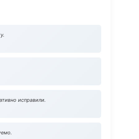
у.
ативно исправили.
уемо.