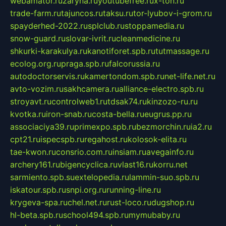
webamator.ru
zaryna.ru
youtubefree.ru
x-ton.ru
trade-farm.ru
tajuncos.ru
taksu.ru
tor-lyubov-i-grom.ru
spayderhed-2022.ru
splclub.ru
stoppamedia.ru
snow-guard.ru
slovar-ivrit.ru
cleanmedicine.ru
shkurki-karakulya.ru
kanotiforet.spb.ru
tutmassage.ru
ecolog.org.ru
praga.spb.ru
falcorussia.ru
autodoctorservis.ru
kamertondom.spb.ru
net-life.net.ru
avto-vozim.ru
sakhcamera.ru
alliance-electro.spb.ru
stroyavt.ru
controlweb1.ru
tdsak74.ru
kinzozo-ru.ru
kvotka.ru
iron-snab.ru
costa-bella.ru
eugrus.pp.ru
associaciya39.ru
primexpo.spb.ru
bezmorchin.ru
ia2.ru
cpt21.ru
ispecspb.ru
regahost.ru
kolosok-elita.ru
tae-kwon.ru
consrio.com.ru
insiam.ru
avegainfo.ru
archery161.ru
bigencyclica.ru
vlast16.ru
korru.net
sarmiento.spb.su
extelopedia.ru
lammin-suo.spb.ru
iskatour.spb.ru
snpi.org.ru
running-line.ru
krygeva-spa.ru
chel.net.ru
rust-loco.ru
dugshop.ru
hl-beta.spb.ru
school494.spb.ru
mymubaby.ru