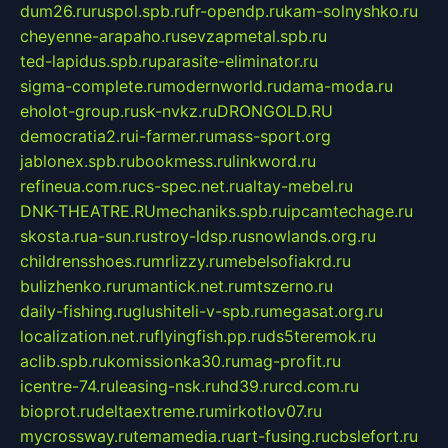
dum26.ru
ruspol.spb.ru
fr-opendp.ru
kam-solnyshko.ru
cheyenne-arapaho.ru
sevzapmetal.spb.ru
ted-lapidus.spb.ru
parasite-eliminator.ru
sigma-complete.ru
modernworld.ru
dama-moda.ru
eholot-group.ru
sk-nvkz.ru
DRONGOLD.RU
democratia2.ru
i-farmer.ru
mass-sport.org
jablonex.spb.ru
bookmess.ru
linkword.ru
refineua.com.ru
cs-spec.net.ru
altay-mebel.ru
DNK-THEATRE.RU
mechaniks.spb.ru
ipcamtechage.ru
skosta.ru
a-sun.ru
stroy-ldsp.ru
snowlands.org.ru
childrensshoes.ru
mrlizzy.ru
mebelsofiakrd.ru
bulizhenko.ru
rumantick.net.ru
mtszerno.ru
daily-fishing.ru
glushiteli-v-spb.ru
megasat.org.ru
localization.net.ru
flyingfish.pp.ru
ds5teremok.ru
aclib.spb.ru
komissionka30.ru
mag-profit.ru
icentre-74.ru
leasing-nsk.ru
hd39.ru
rcd.com.ru
bioprot.ru
deltaextreme.ru
mirkotlov07.ru
mycrossway.ru
temamedia.ru
art-fusing.ru
cbslefort.ru