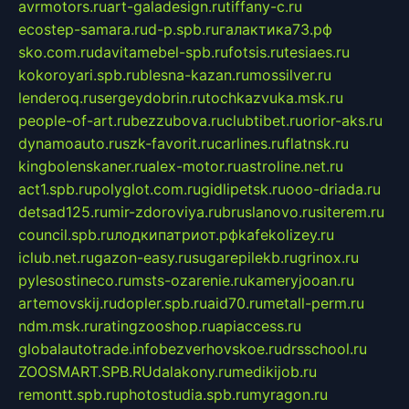
avrmotors.ru
art-galadesign.ru
tiffany-c.ru
ecostep-samara.ru
d-p.spb.ru
галактика73.рф
sko.com.ru
davitamebel-spb.ru
fotsis.ru
tesiaes.ru
kokoroyari.spb.ru
blesna-kazan.ru
mossilver.ru
lenderoq.ru
sergeydobrin.ru
tochkazvuka.msk.ru
people-of-art.ru
bezzubova.ru
clubtibet.ru
orior-aks.ru
dynamoauto.ru
szk-favorit.ru
carlines.ru
flatnsk.ru
kingbolenskaner.ru
alex-motor.ru
astroline.net.ru
act1.spb.ru
polyglot.com.ru
gidlipetsk.ru
ooo-driada.ru
detsad125.ru
mir-zdoroviya.ru
bruslanovo.ru
siterem.ru
council.spb.ru
лодкипатриот.рф
kafekolizey.ru
iclub.net.ru
gazon-easy.ru
sugarepilekb.ru
grinox.ru
pylesostineco.ru
msts-ozarenie.ru
kameryjooan.ru
artemovskij.ru
dopler.spb.ru
aid70.ru
metall-perm.ru
ndm.msk.ru
ratingzooshop.ru
apiaccess.ru
globalautotrade.info
bezverhovskoe.ru
drsschool.ru
ZOOSMART.SPB.RU
dalakony.ru
medikijob.ru
remontt.spb.ru
photostudia.spb.ru
myragon.ru