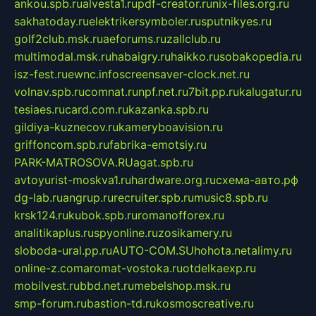
ankou.spb.ru
alvesta1.ru
pdf-creator.ru
nix-files.org.ru
sakhatoday.ru
elektrikersymboler.ru
sputnikyes.ru
golf2club.msk.ru
aeforums.ru
zallclub.ru
multimodal.msk.ru
habaigry.ru
haikko.ru
sobakopedia.ru
isz-fest.ru
ewnc.info
screensaver-clock.net.ru
volnav.spb.ru
comnat.ru
npf.net.ru
7bit.pp.ru
kalugatur.ru
tesiaes.ru
card.com.ru
kazanka.spb.ru
gildiya-kuznecov.ru
kameryboavision.ru
griffoncom.spb.ru
fabrika-emotsiy.ru
PARK-MATROSOVA.RU
agat.spb.ru
avtoyurist-moskva1.ru
hardware.org.ru
схема-авто.рф
dg-lab.ru
angrup.ru
recruiter.spb.ru
music8.spb.ru
krsk124.ru
kubok.spb.ru
romanofforex.ru
analitikaplus.ru
spyonline.ru
zosikamery.ru
sloboda-ural.pp.ru
AUTO-COM.SU
hohota.net
alimy.ru
online-z.com
aromat-vostoka.ru
otdelkaexp.ru
mobilvest.ru
bbd.net.ru
mebelshop.msk.ru
smp-forum.ru
bastion-td.ru
kosmoscreative.ru