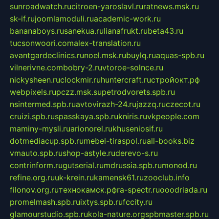
sunroadwatch.ru
citroen-yaroslavl.ru
ratnews.msk.ru
sk-if.ru
joomlamoduli.ru
academic-work.ru
bananaboys.ru
sanekua.ru
lianafrukt.ru
beta43.ru
tucsonwoori.com
alex-translation.ru
avantgardeclinics.ru
noel.msk.ru
buylq.ru
aquas-spb.ru
vilnerivne.com
bobry-2.ru
vtoroe-solnce.ru
nickysheen.ru
clockmir.ru
huntercraft.ru
стройокт.рф
webpixels.ru
pczz.msk.su
petrodvorets.spb.ru
nsintermed.spb.ru
avtovirazh-24.ru
jazzq.ru
czecot.ru
cruizi.spb.ru
spasskaya.spb.ru
kniris.ru
vkpeople.com
maminy-mysli.ru
arionorel.ru
khuseniosif.ru
dotmediacup.spb.ru
mebel-tiraspol.ru
all-books.biz
vmauto.spb.ru
shop-astyle.ru
derevo-s.ru
contrinform.ru
gutserial.ru
mdrussia.spb.ru
monod.ru
refine.org.ru
uk-krein.ru
kamensk61.ru
zooclub.info
filonov.org.ru
технокамск.рф
ra-spectr.ru
ooodriada.ru
promelmash.spb.ru
ixtys.spb.ru
fccity.ru
glamourstudio.spb.ru
kola-nature.org
spbmaster.spb.ru