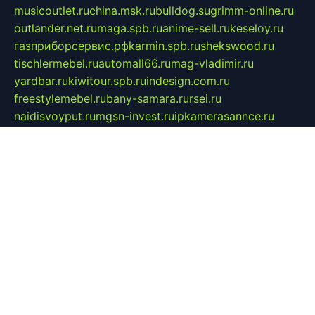
musicoutlet.ru
china.msk.ru
bulldog.su
grimm-online.ru
outlander.net.ru
maga.spb.ru
anime-sell.ru
keseloy.ru
газприборсервис.рф
karmin.spb.ru
shekswood.ru
tischlermebel.ru
automall66.ru
mag-vladimir.ru
yardbar.ru
kiwitour.spb.ru
indesign.com.ru
freestylemebel.ru
bany-samara.ru
rsei.ru
naidisvoyput.ru
mgsn-invest.ru
ipkamerasannce.ru
alicante-house.ru
ibelka74.ru
cozyhouse.info
vlkargalev-studio.ru
700mb.ru
figura-ufa.ru
alina-live.ru
belarusiannews.ru
womenknow.ru
dos-vniimk.ru
sega.net.ru
dv.net.ru
phenomenonsofhistory.com
telesputnik.net.ru
wall.pp.ru
pylesosroidmi.ru
gtc-clan.ru
cligs.ru
bibikazap.ru
popova.org.ru
netwhistler.spb.ru
bellvil.ru
bonzon.ru
iss-vladik.ru
defiparis.net.ru
las-gryzas.ru
amku.ru
electednews.spb.ru
feather.org.ru
spar72.ru
tankiigri.ru
dominus.com.ru
ibtree.ru
sanykool.pp.ru
unixlib.org.ru
menatep.spb.ru
gartenterrassen.ru
printeka.ru