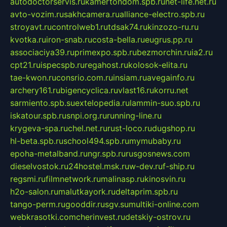
autodoctorservis.ru
kamertondom.spb.ru
net-life.net.ru
avto-vozim.ru
sakhcamera.ru
alliance-electro.spb.ru
stroyavt.ru
controlweb1.ru
tdsak74.ru
kinzozo-ru.ru
kvotka.ru
iron-snab.ru
costa-bella.ru
eugrus.pp.ru
associaciya39.ru
primexpo.spb.ru
bezmorchin.ru
ia2.ru
cpt21.ru
ispecspb.ru
regahost.ru
kolosok-elita.ru
tae-kwon.ru
consrio.com.ru
insiam.ru
avegainfo.ru
archery161.ru
bigencyclica.ru
vlast16.ru
korru.net
sarmiento.spb.su
extelopedia.ru
lammin-suo.spb.ru
iskatour.spb.ru
snpi.org.ru
running-line.ru
krygeva-spa.ru
chel.net.ru
rust-loco.ru
dugshop.ru
hl-beta.spb.ru
school494.spb.ru
mymubaby.ru
epoha-metalband.ru
ngr.spb.ru
rusgosnews.com
dieselvostok.ru
24hostel.msk.ru
w-dev.ru
f-ship.ru
regsmi.ru
filmnetwork.ru
malinasp.ru
kinosvin.ru
h2o-salon.ru
malutkayork.ru
deltaprim.spb.ru
tango-perm.ru
gooddir.ru
sgv.su
multiki-online.com
webkrasotki.com
cherinvest.ru
detskiy-ostrov.ru