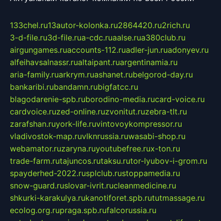
133chel.ru
13autor-kolonka.ru
2864420.ru
2rich.ru
3-d-file.ru
3d-file.ru
a-cdc.ru
aalse.ru
a380club.ru
airgungames.ru
accounts-112.ru
adler-jun.ru
adonyev.ru
alfeihavsalnassr.ru
altaipant.ru
argentinamia.ru
aria-family.ru
arkrym.ru
ashanet.ru
belgorod-day.ru
bankaribi.ru
bandamn.ru
bigfatcc.ru
blagodarenie-spb.ru
borodino-media.ru
card-voice.ru
cardvoice.ru
zed-online.ru
zvonitut.ru
zebra-tlt.ru
zarafshan.ru
york-life.ru
vintovoykompressor.ru
vladivostok-map.ru
vlknrussia.ru
wasabi-shop.ru
webamator.ru
zaryna.ru
youtubefree.ru
x-ton.ru
trade-farm.ru
tajuncos.ru
taksu.ru
tor-lyubov-i-grom.ru
spayderhed-2022.ru
splclub.ru
stoppamedia.ru
snow-guard.ru
slovar-ivrit.ru
cleanmedicine.ru
shkurki-karakulya.ru
kanotiforet.spb.ru
tutmassage.ru
ecolog.org.ru
praga.spb.ru
falcorussia.ru