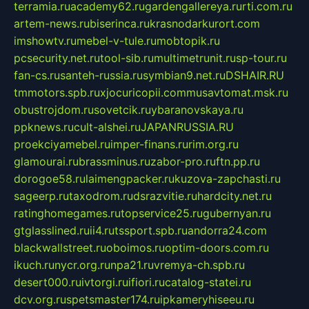
terramia.ru
academy62.ru
gardengallereya.ru
rti.com.ru
artem-news.ru
biserinca.ru
krasnodarkurort.com
imshowtv.ru
mebel-v-tule.ru
mobtopik.ru
pcsecurity.net.ru
tool-sib.ru
multimetrunit.ru
sp-tour.ru
fan-cs.ru
santeh-russia.ru
symbian9.net.ru
DSHAIR.RU
tmmotors.spb.ru
xjocuricopii.com
musavtomat.msk.ru
obustrojdom.ru
sovetcik.ru
ybaranovskaya.ru
ppknews.ru
cult-alshei.ru
JAPANRUSSIA.RU
proekciyamebel.ru
imper-finans.ru
rim.org.ru
glamourai.ru
brassminus.ru
zabor-pro.ru
ftn.pp.ru
dorogoe58.ru
laimengpacker.ru
kuzova-zapchasti.ru
sageerp.ru
taxodrom.ru
dsrazvitie.ru
hardcity.net.ru
ratinghomegames.ru
topservice25.ru
gubernyan.ru
gtglasslined.ru
ii4.ru
tssport.spb.ru
andorra24.com
blackwallstreet.ru
oboimos.ru
optim-doors.com.ru
ikuch.ru
nycr.org.ru
npa21.ru
vremya-ch.spb.ru
desert000.ru
ivtorgi.ru
ifiori.ru
catalog-statei.ru
dcv.org.ru
spetsmaster174.ru
ipkameryhiseeu.ru