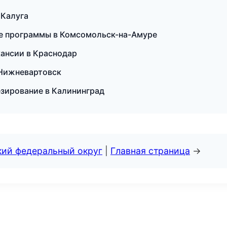
 Калуга
ые программы в Комсомольск-на-Амуре
акансии в Краснодар
в Нижневартовск
езирование в Калининград
кий федеральный округ
|
Главная страница
→