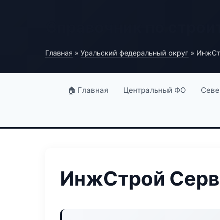
Справочник по строи
Главная
»
Уральский федеральный округ
» ИнжСт
🏠 Главная
Центральный ФО
Севе
ИнжСтрой Серв