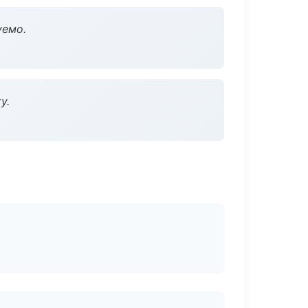
уемо.
у.