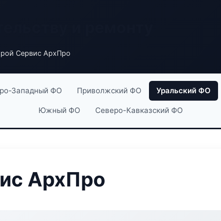
тельству и ремонту
рой Сервис АрхПро
ро-Западный ФО
Приволжский ФО
Уральский ФО
Южный ФО
Северо-Кавказский ФО
ис АрхПро