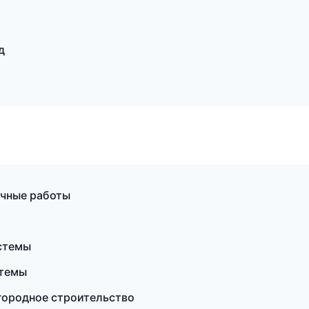
д
очные работы
стемы
стемы
городное строительство