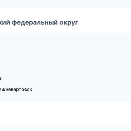
ский федеральный округ
т
ижневартовск