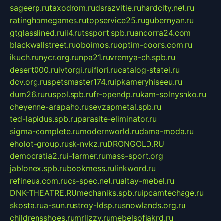
sageerp.ru
taxodrom.ru
dsrazvitie.ru
hardcity.net.ru
ratinghomegames.ru
topservice25.ru
gubernyan.ru
gtglasslined.ru
ii4.ru
tssport.spb.ru
andorra24.com
blackwallstreet.ru
oboimos.ru
optim-doors.com.ru
ikuch.ru
nycr.org.ru
npa21.ru
vremya-ch.spb.ru
desert000.ru
ivtorgi.ru
ifiori.ru
catalog-statei.ru
dcv.org.ru
spetsmaster174.ru
ipkameryhiseeu.ru
dum26.ru
ruspol.spb.ru
fr-opendp.ru
kam-solnyshko.ru
cheyenne-arapaho.ru
sevzapmetal.spb.ru
ted-lapidus.spb.ru
parasite-eliminator.ru
sigma-complete.ru
modernworld.ru
dama-moda.ru
eholot-group.ru
sk-nvkz.ru
DRONGOLD.RU
democratia2.ru
i-farmer.ru
mass-sport.org
jablonex.spb.ru
bookmess.ru
linkword.ru
refineua.com.ru
cs-spec.net.ru
altay-mebel.ru
DNK-THEATRE.RU
mechaniks.spb.ru
ipcamtechage.ru
skosta.ru
a-sun.ru
stroy-ldsp.ru
snowlands.org.ru
childrensshoes.ru
mrlizzy.ru
mebelsofiakrd.ru