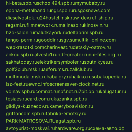
hl-beta.spb.ru
school494.spb.ru
mymubaby.ru
epoha-metalband.ru
ngr.spb.ru
rusgosnews.com
dieselvostok.ru
24hostel.msk.ru
w-dev.ru
f-ship.ru
regsmi.ru
filmnetwork.ru
malinasp.ru
kinosvin.ru
h2o-salon.ru
malutkayork.ru
deltaprim.spb.ru
tango-perm.ru
gooddir.ru
sgv.su
multiki-online.com
webkrasotki.com
cherinvest.ru
detskiy-ostrov.ru
ankou.spb.ru
alvesta1.ru
pdf-creator.ru
nix-files.org.ru
sakhatoday.ru
elektrikersymboler.ru
sputnikyes.ru
golf2club.msk.ru
aeforums.ru
zallclub.ru
multimodal.msk.ru
habaigry.ru
haikko.ru
sobakopedia.ru
isz-fest.ru
ewnc.info
screensaver-clock.net.ru
volnav.spb.ru
comnat.ru
npf.net.ru
7bit.pp.ru
kalugatur.ru
tesiaes.ru
card.com.ru
kazanka.spb.ru
gildiya-kuznecov.ru
kameryboavision.ru
griffoncom.spb.ru
fabrika-emotsiy.ru
PARK-MATROSOVA.RU
agat.spb.ru
avtoyurist-moskva1.ru
hardware.org.ru
схема-авто.рф