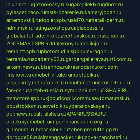
iclub.net.ru
gazon-easy.ru
sugarepilekb.ru
grinox.ru
pylesostineco.ru
msts-ozarenie.ru
kameryjooan.ru
artemovskij.ru
dopler.spb.ru
aid70.ru
metall-perm.ru
ndm.msk.ru
ratingzooshop.ru
apiaccess.ru
globalautotrade.info
bezverhovskoe.ru
drsschool.ru
ZOOSMART.SPB.RU
dalakony.ru
medikijob.ru
remontt.spb.ru
photostudia.spb.ru
myragon.ru
terramia.ru
academy62.ru
gardengallereya.ru
rti.com.ru
artem-news.ru
biserinca.ru
krasnodarkurort.com
imshowtv.ru
mebel-v-tule.ru
mobtopik.ru
pcsecurity.net.ru
tool-sib.ru
multimetrunit.ru
sp-tour.ru
fan-cs.ru
santeh-russia.ru
symbian9.net.ru
DSHAIR.RU
tmmotors.spb.ru
xjocuricopii.com
musavtomat.msk.ru
obustrojdom.ru
sovetcik.ru
ybaranovskaya.ru
ppknews.ru
cult-alshei.ru
JAPANRUSSIA.RU
proekciyamebel.ru
imper-finans.ru
rim.org.ru
glamourai.ru
brassminus.ru
zabor-pro.ru
ftn.pp.ru
dorogoe58.ru
laimengpacker.ru
kuzova-zapchasti.ru