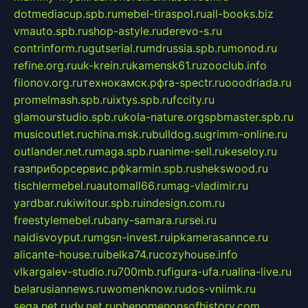
dotmediacup.spb.ru
mebel-tiraspol.ru
all-books.biz
vmauto.spb.ru
shop-astyle.ru
derevo-s.ru
contrinform.ru
gutserial.ru
mdrussia.spb.ru
monod.ru
refine.org.ru
uk-krein.ru
kamensk61.ru
zooclub.info
filonov.org.ru
технокамск.рф
ra-spectr.ru
ooodriada.ru
promelmash.spb.ru
ixtys.spb.ru
fccity.ru
glamourstudio.spb.ru
kola-nature.org
spbmaster.spb.ru
musicoutlet.ru
china.msk.ru
bulldog.su
grimm-online.ru
outlander.net.ru
maga.spb.ru
anime-sell.ru
keseloy.ru
газприборсервис.рф
karmin.spb.ru
shekswood.ru
tischlermebel.ru
automall66.ru
mag-vladimir.ru
yardbar.ru
kiwitour.spb.ru
indesign.com.ru
freestylemebel.ru
bany-samara.ru
rsei.ru
naidisvoyput.ru
mgsn-invest.ru
ipkamerasannce.ru
alicante-house.ru
ibelka74.ru
cozyhouse.info
vlkargalev-studio.ru
700mb.ru
figura-ufa.ru
alina-live.ru
belarusiannews.ru
womenknow.ru
dos-vniimk.ru
sega.net.ru
dv.net.ru
phenomenonsofhistory.com