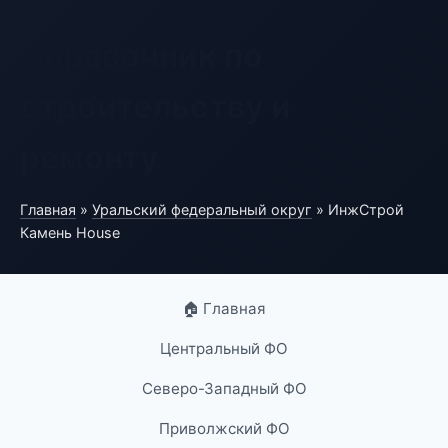
Справочник по
строительству и
ремонту
Главная
»
Уральский федеральный округ
» ИнжСтрой
Камень House
🏠 Главная
Центральный ФО
Северо-Западный ФО
Приволжский ФО