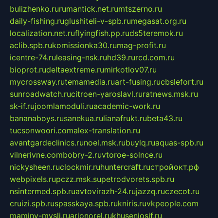
bulizhenko.ru
rumantick.net.ru
mtszerno.ru
daily-fishing.ru
glushiteli-v-spb.ru
megasat.org.ru
localization.net.ru
flyingfish.pp.ru
ds5teremok.ru
aclib.spb.ru
komissionka30.ru
mag-profit.ru
icentre-74.ru
leasing-nsk.ru
hd39.ru
rcd.com.ru
bioprot.ru
deltaextreme.ru
mirkotlov07.ru
mycrossway.ru
temamedia.ru
art-fusing.ru
cbslefort.ru
sunroadwatch.ru
citroen-yaroslavl.ru
ratnews.msk.ru
sk-if.ru
joomlamoduli.ru
academic-work.ru
bananaboys.ru
sanekua.ru
lianafrukt.ru
beta43.ru
tucsonwoori.com
alex-translation.ru
avantgardeclinics.ru
noel.msk.ru
buylq.ru
aquas-spb.ru
vilnerivne.com
bobry-2.ru
vtoroe-solnce.ru
nickysheen.ru
clockmir.ru
huntercraft.ru
стройокт.рф
webpixels.ru
pczz.msk.su
petrodvorets.spb.ru
nsintermed.spb.ru
avtovirazh-24.ru
jazzq.ru
czecot.ru
cruizi.spb.ru
spasskaya.spb.ru
kniris.ru
vkpeople.com
maminy-mysli.ru
arionorel.ru
khuseniosif.ru