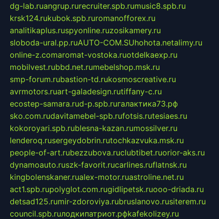
dg-lab.ru
angrup.ru
recruiter.spb.ru
music8.spb.ru
krsk124.ru
kubok.spb.ru
romanofforex.ru
analitikaplus.ru
spyonline.ru
zosikamery.ru
sloboda-ural.pp.ru
AUTO-COM.SU
hohota.net
alimy.ru
online-z.com
aromat-vostoka.ru
otdelkaexp.ru
mobilvest.ru
bbd.net.ru
mebelshop.msk.ru
smp-forum.ru
bastion-td.ru
kosmoscreative.ru
avrmotors.ru
art-galadesign.ru
tiffany-c.ru
ecostep-samara.ru
d-p.spb.ru
галактика73.рф
sko.com.ru
davitamebel-spb.ru
fotsis.ru
tesiaes.ru
kokoroyari.spb.ru
blesna-kazan.ru
mossilver.ru
lenderoq.ru
sergeydobrin.ru
tochkazvuka.msk.ru
people-of-art.ru
bezzubova.ru
clubtibet.ru
orior-aks.ru
dynamoauto.ru
szk-favorit.ru
carlines.ru
flatnsk.ru
kingbolenskaner.ru
alex-motor.ru
astroline.net.ru
act1.spb.ru
polyglot.com.ru
gidlipetsk.ru
ooo-driada.ru
detsad125.ru
mir-zdoroviya.ru
bruslanovo.ru
siterem.ru
council.spb.ru
лодкипатриот.рф
kafekolizey.ru