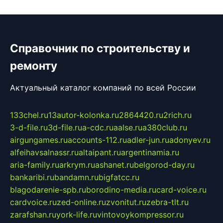
Справочник по строительству и
ремонту
Актуальный каталог компаний по всей России
133chel.ru
13autor-kolonka.ru
2864420.ru
2rich.ru
3-d-file.ru
3d-file.ru
a-cdc.ru
aalse.ru
a380club.ru
airgungames.ru
accounts-112.ru
adler-jun.ru
adonyev.ru
alfeihavsalnassr.ru
altaipant.ru
argentinamia.ru
aria-family.ru
arkrym.ru
ashanet.ru
belgorod-day.ru
bankaribi.ru
bandamn.ru
bigfatcc.ru
blagodarenie-spb.ru
borodino-media.ru
card-voice.ru
cardvoice.ru
zed-online.ru
zvonitut.ru
zebra-tlt.ru
zarafshan.ru
york-life.ru
vintovoykompressor.ru