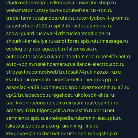
vladivostok-map.ru
vlknrussia.ru
wasabi-shop.ru
webamator.ru
zaryna.ru
youtubefree.ru
x-ton.ru
trade-farm.ru
tajuncos.ru
taksu.ru
tor-lyubov-i-grom.ru
spayderhed-2022.ru
splclub.ru
stoppamedia.ru
snow-guard.ru
slovar-ivrit.ru
cleanmedicine.ru
shkurki-karakulya.ru
kanotiforet.spb.ru
tutmassage.ru
ecolog.org.ru
praga.spb.ru
falcorussia.ru
autodoctorservis.ru
kamertondom.spb.ru
net-life.net.ru
avto-vozim.ru
sakhcamera.ru
alliance-electro.spb.ru
stroyavt.ru
controlweb1.ru
tdsak74.ru
kinzozo-ru.ru
kvotka.ru
iron-snab.ru
costa-bella.ru
eugrus.pp.ru
associaciya39.ru
primexpo.spb.ru
bezmorchin.ru
ia2.ru
cpt21.ru
ispecspb.ru
regahost.ru
kolosok-elita.ru
tae-kwon.ru
consrio.com.ru
insiam.ru
avegainfo.ru
archery161.ru
bigencyclica.ru
vlast16.ru
korru.net
sarmiento.spb.su
extelopedia.ru
lammin-suo.spb.ru
iskatour.spb.ru
snpi.org.ru
running-line.ru
krygeva-spa.ru
chel.net.ru
rust-loco.ru
dugshop.ru