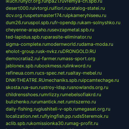
ikuch.ru
nycr.org.ru
npa21.ru
vremya-ch.spb.ru
desert000.ru
ivtorgi.ru
ifiori.ru
catalog-statei.ru
dcv.org.ru
spetsmaster174.ru
ipkameryhiseeu.ru
dum26.ru
ruspol.spb.ru
fr-opendp.ru
kam-solnyshko.ru
cheyenne-arapaho.ru
sevzapmetal.spb.ru
ted-lapidus.spb.ru
parasite-eliminator.ru
sigma-complete.ru
modernworld.ru
dama-moda.ru
eholot-group.ru
sk-nvkz.ru
DRONGOLD.RU
democratia2.ru
i-farmer.ru
mass-sport.org
jablonex.spb.ru
bookmess.ru
linkword.ru
refineua.com.ru
cs-spec.net.ru
altay-mebel.ru
DNK-THEATRE.RU
mechaniks.spb.ru
ipcamtechage.ru
skosta.ru
a-sun.ru
stroy-ldsp.ru
snowlands.org.ru
childrensshoes.ru
mrlizzy.ru
mebelsofiakrd.ru
bulizhenko.ru
rumantick.net.ru
mtszerno.ru
daily-fishing.ru
glushiteli-v-spb.ru
megasat.org.ru
localization.net.ru
flyingfish.pp.ru
ds5teremok.ru
aclib.spb.ru
komissionka30.ru
mag-profit.ru