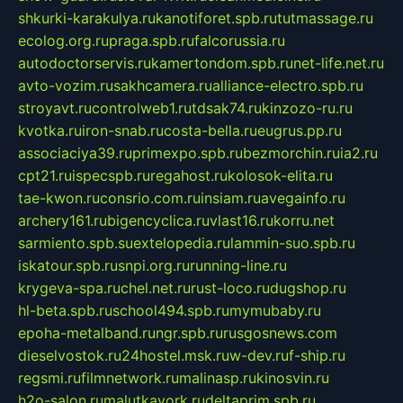
shkurki-karakulya.ru
kanotiforet.spb.ru
tutmassage.ru
ecolog.org.ru
praga.spb.ru
falcorussia.ru
autodoctorservis.ru
kamertondom.spb.ru
net-life.net.ru
avto-vozim.ru
sakhcamera.ru
alliance-electro.spb.ru
stroyavt.ru
controlweb1.ru
tdsak74.ru
kinzozo-ru.ru
kvotka.ru
iron-snab.ru
costa-bella.ru
eugrus.pp.ru
associaciya39.ru
primexpo.spb.ru
bezmorchin.ru
ia2.ru
cpt21.ru
ispecspb.ru
regahost.ru
kolosok-elita.ru
tae-kwon.ru
consrio.com.ru
insiam.ru
avegainfo.ru
archery161.ru
bigencyclica.ru
vlast16.ru
korru.net
sarmiento.spb.su
extelopedia.ru
lammin-suo.spb.ru
iskatour.spb.ru
snpi.org.ru
running-line.ru
krygeva-spa.ru
chel.net.ru
rust-loco.ru
dugshop.ru
hl-beta.spb.ru
school494.spb.ru
mymubaby.ru
epoha-metalband.ru
ngr.spb.ru
rusgosnews.com
dieselvostok.ru
24hostel.msk.ru
w-dev.ru
f-ship.ru
regsmi.ru
filmnetwork.ru
malinasp.ru
kinosvin.ru
h2o-salon.ru
malutkayork.ru
deltaprim.spb.ru