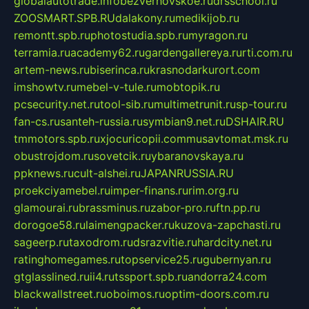
globalautotrade.info
bezverhovskoe.ru
drsschool.ru
ZOOSMART.SPB.RU
dalakony.ru
medikijob.ru
remontt.spb.ru
photostudia.spb.ru
myragon.ru
terramia.ru
academy62.ru
gardengallereya.ru
rti.com.ru
artem-news.ru
biserinca.ru
krasnodarkurort.com
imshowtv.ru
mebel-v-tule.ru
mobtopik.ru
pcsecurity.net.ru
tool-sib.ru
multimetrunit.ru
sp-tour.ru
fan-cs.ru
santeh-russia.ru
symbian9.net.ru
DSHAIR.RU
tmmotors.spb.ru
xjocuricopii.com
musavtomat.msk.ru
obustrojdom.ru
sovetcik.ru
ybaranovskaya.ru
ppknews.ru
cult-alshei.ru
JAPANRUSSIA.RU
proekciyamebel.ru
imper-finans.ru
rim.org.ru
glamourai.ru
brassminus.ru
zabor-pro.ru
ftn.pp.ru
dorogoe58.ru
laimengpacker.ru
kuzova-zapchasti.ru
sageerp.ru
taxodrom.ru
dsrazvitie.ru
hardcity.net.ru
ratinghomegames.ru
topservice25.ru
gubernyan.ru
gtglasslined.ru
ii4.ru
tssport.spb.ru
andorra24.com
blackwallstreet.ru
oboimos.ru
optim-doors.com.ru