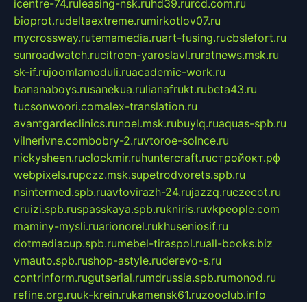
icentre-74.ru
leasing-nsk.ru
hd39.ru
rcd.com.ru
bioprot.ru
deltaextreme.ru
mirkotlov07.ru
mycrossway.ru
temamedia.ru
art-fusing.ru
cbslefort.ru
sunroadwatch.ru
citroen-yaroslavl.ru
ratnews.msk.ru
sk-if.ru
joomlamoduli.ru
academic-work.ru
bananaboys.ru
sanekua.ru
lianafrukt.ru
beta43.ru
tucsonwoori.com
alex-translation.ru
avantgardeclinics.ru
noel.msk.ru
buylq.ru
aquas-spb.ru
vilnerivne.com
bobry-2.ru
vtoroe-solnce.ru
nickysheen.ru
clockmir.ru
huntercraft.ru
стройокт.рф
webpixels.ru
pczz.msk.su
petrodvorets.spb.ru
nsintermed.spb.ru
avtovirazh-24.ru
jazzq.ru
czecot.ru
cruizi.spb.ru
spasskaya.spb.ru
kniris.ru
vkpeople.com
maminy-mysli.ru
arionorel.ru
khuseniosif.ru
dotmediacup.spb.ru
mebel-tiraspol.ru
all-books.biz
vmauto.spb.ru
shop-astyle.ru
derevo-s.ru
contrinform.ru
gutserial.ru
mdrussia.spb.ru
monod.ru
refine.org.ru
uk-krein.ru
kamensk61.ru
zooclub.info