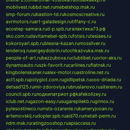
mobilvest.ru
bbd.net.ru
mebelshop.msk.ru
smp-forum.ru
bastion-td.ru
kosmoscreative.ru
avrmotors.ru
art-galadesign.ru
tiffany-c.ru
ecostep-samara.ru
d-p.spb.ru
галактика73.рф
sko.com.ru
davitamebel-spb.ru
fotsis.ru
tesiaes.ru
kokoroyari.spb.ru
blesna-kazan.ru
mossilver.ru
lenderoq.ru
sergeydobrin.ru
tochkazvuka.msk.ru
people-of-art.ru
bezzubova.ru
clubtibet.ru
orior-aks.ru
dynamoauto.ru
szk-favorit.ru
carlines.ru
flatnsk.ru
kingbolenskaner.ru
alex-motor.ru
astroline.net.ru
act1.spb.ru
polyglot.com.ru
gidlipetsk.ru
ooo-driada.ru
detsad125.ru
mir-zdoroviya.ru
bruslanovo.ru
siterem.ru
council.spb.ru
лодкипатриот.рф
kafekolizey.ru
iclub.net.ru
gazon-easy.ru
sugarepilekb.ru
grinox.ru
pylesostineco.ru
msts-ozarenie.ru
kameryjooan.ru
artemovskij.ru
dopler.spb.ru
aid70.ru
metall-perm.ru
ndm.msk.ru
ratingzooshop.ru
apiaccess.ru