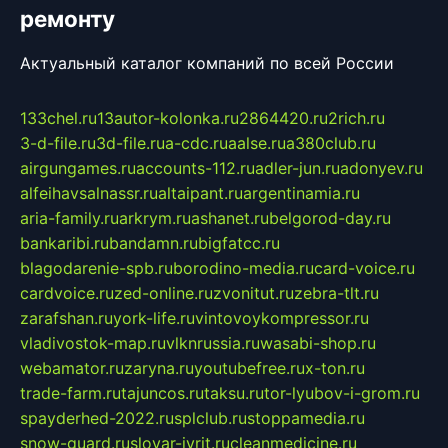
ремонту
Актуальный каталог компаний по всей России
133chel.ru
13autor-kolonka.ru
2864420.ru
2rich.ru
3-d-file.ru
3d-file.ru
a-cdc.ru
aalse.ru
a380club.ru
airgungames.ru
accounts-112.ru
adler-jun.ru
adonyev.ru
alfeihavsalnassr.ru
altaipant.ru
argentinamia.ru
aria-family.ru
arkrym.ru
ashanet.ru
belgorod-day.ru
bankaribi.ru
bandamn.ru
bigfatcc.ru
blagodarenie-spb.ru
borodino-media.ru
card-voice.ru
cardvoice.ru
zed-online.ru
zvonitut.ru
zebra-tlt.ru
zarafshan.ru
york-life.ru
vintovoykompressor.ru
vladivostok-map.ru
vlknrussia.ru
wasabi-shop.ru
webamator.ru
zaryna.ru
youtubefree.ru
x-ton.ru
trade-farm.ru
tajuncos.ru
taksu.ru
tor-lyubov-i-grom.ru
spayderhed-2022.ru
splclub.ru
stoppamedia.ru
snow-guard.ru
slovar-ivrit.ru
cleanmedicine.ru