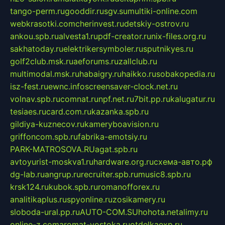
tango-perm.ru
gooddir.ru
sgv.su
multiki-online.com
webkrasotki.com
cherinvest.ru
detskiy-ostrov.ru
ankou.spb.ru
alvesta1.ru
pdf-creator.ru
nix-files.org.ru
sakhatoday.ru
elektrikersymboler.ru
sputnikyes.ru
golf2club.msk.ru
aeforums.ru
zallclub.ru
multimodal.msk.ru
habaigry.ru
haikko.ru
sobakopedia.ru
isz-fest.ru
ewnc.info
screensaver-clock.net.ru
volnav.spb.ru
comnat.ru
npf.net.ru
7bit.pp.ru
kalugatur.ru
tesiaes.ru
card.com.ru
kazanka.spb.ru
gildiya-kuznecov.ru
kameryboavision.ru
griffoncom.spb.ru
fabrika-emotsiy.ru
PARK-MATROSOVA.RU
agat.spb.ru
avtoyurist-moskva1.ru
hardware.org.ru
схема-авто.рф
dg-lab.ru
angrup.ru
recruiter.spb.ru
music8.spb.ru
krsk124.ru
kubok.spb.ru
romanofforex.ru
analitikaplus.ru
spyonline.ru
zosikamery.ru
sloboda-ural.pp.ru
AUTO-COM.SU
hohota.net
alimy.ru
online-z.com
aromat-vostoka.ru
otdelkaexp.ru