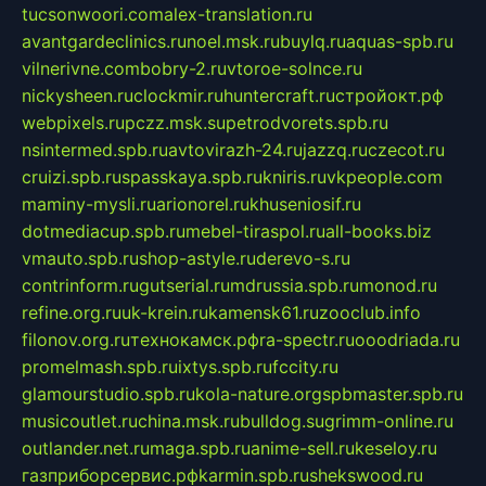
tucsonwoori.com
alex-translation.ru
avantgardeclinics.ru
noel.msk.ru
buylq.ru
aquas-spb.ru
vilnerivne.com
bobry-2.ru
vtoroe-solnce.ru
nickysheen.ru
clockmir.ru
huntercraft.ru
стройокт.рф
webpixels.ru
pczz.msk.su
petrodvorets.spb.ru
nsintermed.spb.ru
avtovirazh-24.ru
jazzq.ru
czecot.ru
cruizi.spb.ru
spasskaya.spb.ru
kniris.ru
vkpeople.com
maminy-mysli.ru
arionorel.ru
khuseniosif.ru
dotmediacup.spb.ru
mebel-tiraspol.ru
all-books.biz
vmauto.spb.ru
shop-astyle.ru
derevo-s.ru
contrinform.ru
gutserial.ru
mdrussia.spb.ru
monod.ru
refine.org.ru
uk-krein.ru
kamensk61.ru
zooclub.info
filonov.org.ru
технокамск.рф
ra-spectr.ru
ooodriada.ru
promelmash.spb.ru
ixtys.spb.ru
fccity.ru
glamourstudio.spb.ru
kola-nature.org
spbmaster.spb.ru
musicoutlet.ru
china.msk.ru
bulldog.su
grimm-online.ru
outlander.net.ru
maga.spb.ru
anime-sell.ru
keseloy.ru
газприборсервис.рф
karmin.spb.ru
shekswood.ru