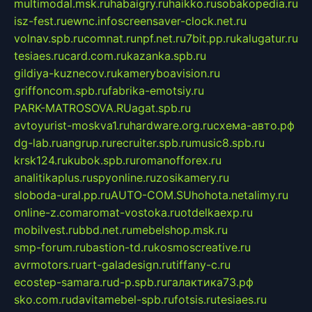
multimodal.msk.ru
habaigry.ru
haikko.ru
sobakopedia.ru
isz-fest.ru
ewnc.info
screensaver-clock.net.ru
volnav.spb.ru
comnat.ru
npf.net.ru
7bit.pp.ru
kalugatur.ru
tesiaes.ru
card.com.ru
kazanka.spb.ru
gildiya-kuznecov.ru
kameryboavision.ru
griffoncom.spb.ru
fabrika-emotsiy.ru
PARK-MATROSOVA.RU
agat.spb.ru
avtoyurist-moskva1.ru
hardware.org.ru
схема-авто.рф
dg-lab.ru
angrup.ru
recruiter.spb.ru
music8.spb.ru
krsk124.ru
kubok.spb.ru
romanofforex.ru
analitikaplus.ru
spyonline.ru
zosikamery.ru
sloboda-ural.pp.ru
AUTO-COM.SU
hohota.net
alimy.ru
online-z.com
aromat-vostoka.ru
otdelkaexp.ru
mobilvest.ru
bbd.net.ru
mebelshop.msk.ru
smp-forum.ru
bastion-td.ru
kosmoscreative.ru
avrmotors.ru
art-galadesign.ru
tiffany-c.ru
ecostep-samara.ru
d-p.spb.ru
галактика73.рф
sko.com.ru
davitamebel-spb.ru
fotsis.ru
tesiaes.ru