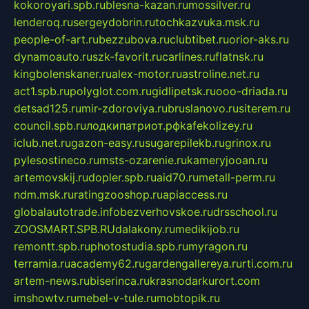
kokoroyari.spb.ru
blesna-kazan.ru
mossilver.ru
lenderoq.ru
sergeydobrin.ru
tochkazvuka.msk.ru
people-of-art.ru
bezzubova.ru
clubtibet.ru
orior-aks.ru
dynamoauto.ru
szk-favorit.ru
carlines.ru
flatnsk.ru
kingbolenskaner.ru
alex-motor.ru
astroline.net.ru
act1.spb.ru
polyglot.com.ru
gidlipetsk.ru
ooo-driada.ru
detsad125.ru
mir-zdoroviya.ru
bruslanovo.ru
siterem.ru
council.spb.ru
лодкипатриот.рф
kafekolizey.ru
iclub.net.ru
gazon-easy.ru
sugarepilekb.ru
grinox.ru
pylesostineco.ru
msts-ozarenie.ru
kameryjooan.ru
artemovskij.ru
dopler.spb.ru
aid70.ru
metall-perm.ru
ndm.msk.ru
ratingzooshop.ru
apiaccess.ru
globalautotrade.info
bezverhovskoe.ru
drsschool.ru
ZOOSMART.SPB.RU
dalakony.ru
medikijob.ru
remontt.spb.ru
photostudia.spb.ru
myragon.ru
terramia.ru
academy62.ru
gardengallereya.ru
rti.com.ru
artem-news.ru
biserinca.ru
krasnodarkurort.com
imshowtv.ru
mebel-v-tule.ru
mobtopik.ru