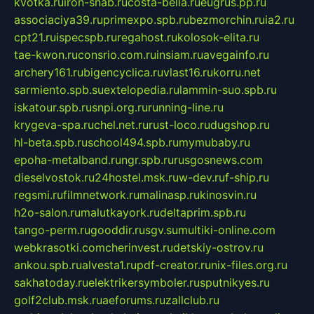
kvotka.ru
iron-snab.ru
costa-bella.ru
eugrus.pp.ru
associaciya39.ru
primexpo.spb.ru
bezmorchin.ru
ia2.ru
cpt21.ru
ispecspb.ru
regahost.ru
kolosok-elita.ru
tae-kwon.ru
consrio.com.ru
insiam.ru
avegainfo.ru
archery161.ru
bigencyclica.ru
vlast16.ru
korru.net
sarmiento.spb.su
extelopedia.ru
lammin-suo.spb.ru
iskatour.spb.ru
snpi.org.ru
running-line.ru
krygeva-spa.ru
chel.net.ru
rust-loco.ru
dugshop.ru
hl-beta.spb.ru
school494.spb.ru
mymubaby.ru
epoha-metalband.ru
ngr.spb.ru
rusgosnews.com
dieselvostok.ru
24hostel.msk.ru
w-dev.ru
f-ship.ru
regsmi.ru
filmnetwork.ru
malinasp.ru
kinosvin.ru
h2o-salon.ru
malutkayork.ru
deltaprim.spb.ru
tango-perm.ru
gooddir.ru
sgv.su
multiki-online.com
webkrasotki.com
cherinvest.ru
detskiy-ostrov.ru
ankou.spb.ru
alvesta1.ru
pdf-creator.ru
nix-files.org.ru
sakhatoday.ru
elektrikersymboler.ru
sputnikyes.ru
golf2club.msk.ru
aeforums.ru
zallclub.ru