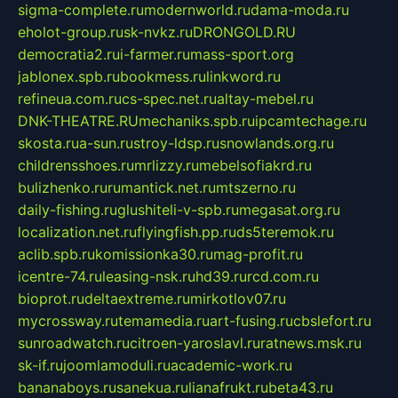
sigma-complete.ru
modernworld.ru
dama-moda.ru
eholot-group.ru
sk-nvkz.ru
DRONGOLD.RU
democratia2.ru
i-farmer.ru
mass-sport.org
jablonex.spb.ru
bookmess.ru
linkword.ru
refineua.com.ru
cs-spec.net.ru
altay-mebel.ru
DNK-THEATRE.RU
mechaniks.spb.ru
ipcamtechage.ru
skosta.ru
a-sun.ru
stroy-ldsp.ru
snowlands.org.ru
childrensshoes.ru
mrlizzy.ru
mebelsofiakrd.ru
bulizhenko.ru
rumantick.net.ru
mtszerno.ru
daily-fishing.ru
glushiteli-v-spb.ru
megasat.org.ru
localization.net.ru
flyingfish.pp.ru
ds5teremok.ru
aclib.spb.ru
komissionka30.ru
mag-profit.ru
icentre-74.ru
leasing-nsk.ru
hd39.ru
rcd.com.ru
bioprot.ru
deltaextreme.ru
mirkotlov07.ru
mycrossway.ru
temamedia.ru
art-fusing.ru
cbslefort.ru
sunroadwatch.ru
citroen-yaroslavl.ru
ratnews.msk.ru
sk-if.ru
joomlamoduli.ru
academic-work.ru
bananaboys.ru
sanekua.ru
lianafrukt.ru
beta43.ru