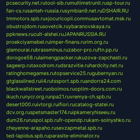
pcsecurity.net.ru
tool-sib.ru
multimetrunit.ru
sp-tour.ru
fan-cs.ru
santeh-russia.ru
symbian9.net.ru
DSHAIR.RU
tmmotors.spb.ru
xjocuricopii.com
musavtomat.msk.ru
obustrojdom.ru
sovetcik.ru
ybaranovskaya.ru
ppknews.ru
cult-alshei.ru
JAPANRUSSIA.RU
proekciyamebel.ru
imper-finans.ru
rim.org.ru
glamourai.ru
brassminus.ru
zabor-pro.ru
ftn.pp.ru
dorogoe58.ru
laimengpacker.ru
kuzova-zapchasti.ru
sageerp.ru
taxodrom.ru
dsrazvitie.ru
hardcity.net.ru
ratinghomegames.ru
topservice25.ru
gubernyan.ru
gtglasslined.ru
ii4.ru
tssport.spb.ru
andorra24.com
blackwallstreet.ru
oboimos.ru
optim-doors.com.ru
ikuch.ru
nycr.org.ru
npa21.ru
vremya-ch.spb.ru
desert000.ru
ivtorgi.ru
ifiori.ru
catalog-statei.ru
dcv.org.ru
spetsmaster174.ru
ipkameryhiseeu.ru
dum26.ru
ruspol.spb.ru
fr-opendp.ru
kam-solnyshko.ru
cheyenne-arapaho.ru
sevzapmetal.spb.ru
ted-lapidus.spb.ru
parasite-eliminator.ru