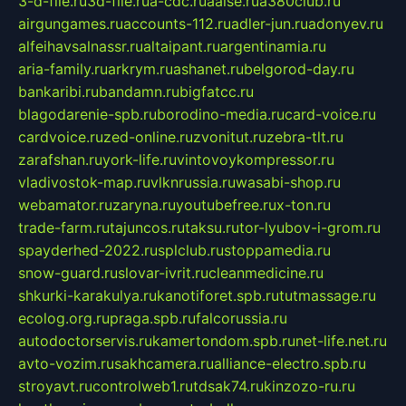
3-d-file.ru
3d-file.ru
a-cdc.ru
aalse.ru
a380club.ru
airgungames.ru
accounts-112.ru
adler-jun.ru
adonyev.ru
alfeihavsalnassr.ru
altaipant.ru
argentinamia.ru
aria-family.ru
arkrym.ru
ashanet.ru
belgorod-day.ru
bankaribi.ru
bandamn.ru
bigfatcc.ru
blagodarenie-spb.ru
borodino-media.ru
card-voice.ru
cardvoice.ru
zed-online.ru
zvonitut.ru
zebra-tlt.ru
zarafshan.ru
york-life.ru
vintovoykompressor.ru
vladivostok-map.ru
vlknrussia.ru
wasabi-shop.ru
webamator.ru
zaryna.ru
youtubefree.ru
x-ton.ru
trade-farm.ru
tajuncos.ru
taksu.ru
tor-lyubov-i-grom.ru
spayderhed-2022.ru
splclub.ru
stoppamedia.ru
snow-guard.ru
slovar-ivrit.ru
cleanmedicine.ru
shkurki-karakulya.ru
kanotiforet.spb.ru
tutmassage.ru
ecolog.org.ru
praga.spb.ru
falcorussia.ru
autodoctorservis.ru
kamertondom.spb.ru
net-life.net.ru
avto-vozim.ru
sakhcamera.ru
alliance-electro.spb.ru
stroyavt.ru
controlweb1.ru
tdsak74.ru
kinzozo-ru.ru