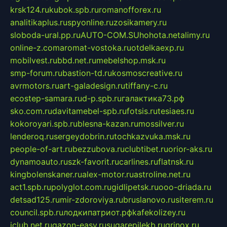
krsk124.ru
kubok.spb.ru
romanofforex.ru
analitikaplus.ru
spyonline.ru
zosikamery.ru
sloboda-ural.pp.ru
AUTO-COM.SU
hohota.net
alimy.ru
online-z.com
aromat-vostoka.ru
otdelkaexp.ru
mobilvest.ru
bbd.net.ru
mebelshop.msk.ru
smp-forum.ru
bastion-td.ru
kosmoscreative.ru
avrmotors.ru
art-galadesign.ru
tiffany-c.ru
ecostep-samara.ru
d-p.spb.ru
галактика73.рф
sko.com.ru
davitamebel-spb.ru
fotsis.ru
tesiaes.ru
kokoroyari.spb.ru
blesna-kazan.ru
mossilver.ru
lenderoq.ru
sergeydobrin.ru
tochkazvuka.msk.ru
people-of-art.ru
bezzubova.ru
clubtibet.ru
orior-aks.ru
dynamoauto.ru
szk-favorit.ru
carlines.ru
flatnsk.ru
kingbolenskaner.ru
alex-motor.ru
astroline.net.ru
act1.spb.ru
polyglot.com.ru
gidlipetsk.ru
ooo-driada.ru
detsad125.ru
mir-zdoroviya.ru
bruslanovo.ru
siterem.ru
council.spb.ru
лодкипатриот.рф
kafekolizey.ru
iclub.net.ru
gazon-easy.ru
sugarepilekb.ru
grinox.ru