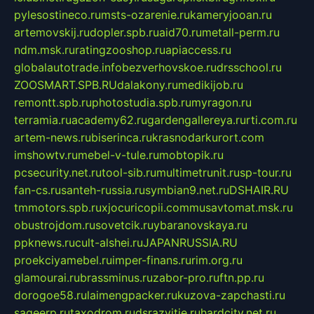
pylesostineco.ru
msts-ozarenie.ru
kameryjooan.ru
artemovskij.ru
dopler.spb.ru
aid70.ru
metall-perm.ru
ndm.msk.ru
ratingzooshop.ru
apiaccess.ru
globalautotrade.info
bezverhovskoe.ru
drsschool.ru
ZOOSMART.SPB.RU
dalakony.ru
medikijob.ru
remontt.spb.ru
photostudia.spb.ru
myragon.ru
terramia.ru
academy62.ru
gardengallereya.ru
rti.com.ru
artem-news.ru
biserinca.ru
krasnodarkurort.com
imshowtv.ru
mebel-v-tule.ru
mobtopik.ru
pcsecurity.net.ru
tool-sib.ru
multimetrunit.ru
sp-tour.ru
fan-cs.ru
santeh-russia.ru
symbian9.net.ru
DSHAIR.RU
tmmotors.spb.ru
xjocuricopii.com
musavtomat.msk.ru
obustrojdom.ru
sovetcik.ru
ybaranovskaya.ru
ppknews.ru
cult-alshei.ru
JAPANRUSSIA.RU
proekciyamebel.ru
imper-finans.ru
rim.org.ru
glamourai.ru
brassminus.ru
zabor-pro.ru
ftn.pp.ru
dorogoe58.ru
laimengpacker.ru
kuzova-zapchasti.ru
sageerp.ru
taxodrom.ru
dsrazvitie.ru
hardcity.net.ru