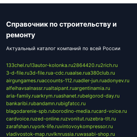
Справочник по строительству и
ремонту
Актуальный каталог компаний по всей России
133chel.ru
13autor-kolonka.ru
2864420.ru
2rich.ru
3-d-file.ru
3d-file.ru
a-cdc.ru
aalse.ru
a380club.ru
airgungames.ru
accounts-112.ru
adler-jun.ru
adonyev.ru
alfeihavsalnassr.ru
altaipant.ru
argentinamia.ru
aria-family.ru
arkrym.ru
ashanet.ru
belgorod-day.ru
bankaribi.ru
bandamn.ru
bigfatcc.ru
blagodarenie-spb.ru
borodino-media.ru
card-voice.ru
cardvoice.ru
zed-online.ru
zvonitut.ru
zebra-tlt.ru
zarafshan.ru
york-life.ru
vintovoykompressor.ru
vladivostok-map.ru
vlknrussia.ru
wasabi-shop.ru