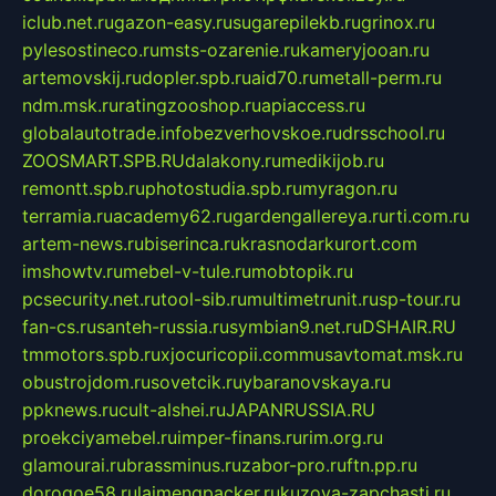
iclub.net.ru
gazon-easy.ru
sugarepilekb.ru
grinox.ru
pylesostineco.ru
msts-ozarenie.ru
kameryjooan.ru
artemovskij.ru
dopler.spb.ru
aid70.ru
metall-perm.ru
ndm.msk.ru
ratingzooshop.ru
apiaccess.ru
globalautotrade.info
bezverhovskoe.ru
drsschool.ru
ZOOSMART.SPB.RU
dalakony.ru
medikijob.ru
remontt.spb.ru
photostudia.spb.ru
myragon.ru
terramia.ru
academy62.ru
gardengallereya.ru
rti.com.ru
artem-news.ru
biserinca.ru
krasnodarkurort.com
imshowtv.ru
mebel-v-tule.ru
mobtopik.ru
pcsecurity.net.ru
tool-sib.ru
multimetrunit.ru
sp-tour.ru
fan-cs.ru
santeh-russia.ru
symbian9.net.ru
DSHAIR.RU
tmmotors.spb.ru
xjocuricopii.com
musavtomat.msk.ru
obustrojdom.ru
sovetcik.ru
ybaranovskaya.ru
ppknews.ru
cult-alshei.ru
JAPANRUSSIA.RU
proekciyamebel.ru
imper-finans.ru
rim.org.ru
glamourai.ru
brassminus.ru
zabor-pro.ru
ftn.pp.ru
dorogoe58.ru
laimengpacker.ru
kuzova-zapchasti.ru