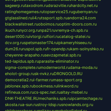
sageerp.ru
taxodrom.ru
dsrazvitie.ru
hardcity.net.ru
ratinghomegames.ru
topservice25.ru
gubernyan.ru
gtglasslined.ru
ii4.ru
tssport.spb.ru
andorra24.com
blackwallstreet.ru
oboimos.ru
optim-doors.com.ru
ikuch.ru
nycr.org.ru
npa21.ru
vremya-ch.spb.ru
desert000.ru
ivtorgi.ru
ifiori.ru
catalog-statei.ru
dcv.org.ru
spetsmaster174.ru
ipkameryhiseeu.ru
dum26.ru
ruspol.spb.ru
fr-opendp.ru
kam-solnyshko.ru
cheyenne-arapaho.ru
sevzapmetal.spb.ru
ted-lapidus.spb.ru
parasite-eliminator.ru
sigma-complete.ru
modernworld.ru
dama-moda.ru
eholot-group.ru
sk-nvkz.ru
DRONGOLD.RU
democratia2.ru
i-farmer.ru
mass-sport.org
jablonex.spb.ru
bookmess.ru
linkword.ru
refineua.com.ru
cs-spec.net.ru
altay-mebel.ru
DNK-THEATRE.RU
mechaniks.spb.ru
ipcamtechage.ru
skosta.ru
a-sun.ru
stroy-ldsp.ru
snowlands.org.ru
childrensshoes.ru
mrlizzy.ru
mebelsofiakrd.ru