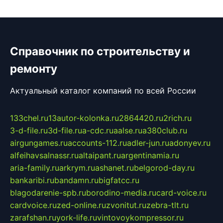
Справочник по строительству и
ремонту
Актуальный каталог компаний по всей России
133chel.ru
13autor-kolonka.ru
2864420.ru
2rich.ru
3-d-file.ru
3d-file.ru
a-cdc.ru
aalse.ru
a380club.ru
airgungames.ru
accounts-112.ru
adler-jun.ru
adonyev.ru
alfeihavsalnassr.ru
altaipant.ru
argentinamia.ru
aria-family.ru
arkrym.ru
ashanet.ru
belgorod-day.ru
bankaribi.ru
bandamn.ru
bigfatcc.ru
blagodarenie-spb.ru
borodino-media.ru
card-voice.ru
cardvoice.ru
zed-online.ru
zvonitut.ru
zebra-tlt.ru
zarafshan.ru
york-life.ru
vintovoykompressor.ru