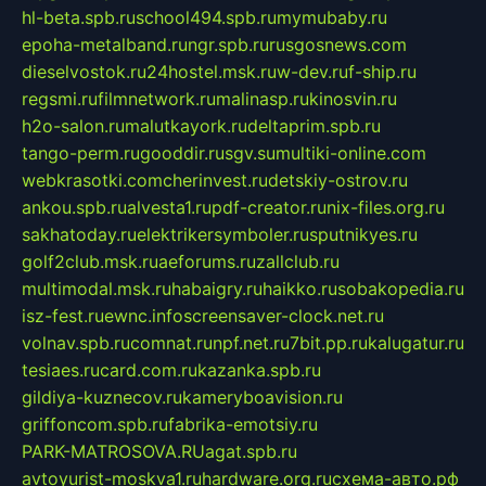
hl-beta.spb.ru
school494.spb.ru
mymubaby.ru
epoha-metalband.ru
ngr.spb.ru
rusgosnews.com
dieselvostok.ru
24hostel.msk.ru
w-dev.ru
f-ship.ru
regsmi.ru
filmnetwork.ru
malinasp.ru
kinosvin.ru
h2o-salon.ru
malutkayork.ru
deltaprim.spb.ru
tango-perm.ru
gooddir.ru
sgv.su
multiki-online.com
webkrasotki.com
cherinvest.ru
detskiy-ostrov.ru
ankou.spb.ru
alvesta1.ru
pdf-creator.ru
nix-files.org.ru
sakhatoday.ru
elektrikersymboler.ru
sputnikyes.ru
golf2club.msk.ru
aeforums.ru
zallclub.ru
multimodal.msk.ru
habaigry.ru
haikko.ru
sobakopedia.ru
isz-fest.ru
ewnc.info
screensaver-clock.net.ru
volnav.spb.ru
comnat.ru
npf.net.ru
7bit.pp.ru
kalugatur.ru
tesiaes.ru
card.com.ru
kazanka.spb.ru
gildiya-kuznecov.ru
kameryboavision.ru
griffoncom.spb.ru
fabrika-emotsiy.ru
PARK-MATROSOVA.RU
agat.spb.ru
avtoyurist-moskva1.ru
hardware.org.ru
схема-авто.рф