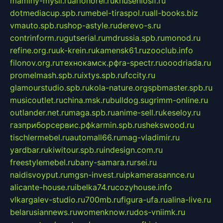
maminy-mysli.ru
arionorel.ru
khuseniosif.ru
dotmediacup.spb.ru
mebel-tiraspol.ru
all-books.biz
vmauto.spb.ru
shop-astyle.ru
derevo-s.ru
contrinform.ru
gutserial.ru
mdrussia.spb.ru
monod.ru
refine.org.ru
uk-krein.ru
kamensk61.ru
zooclub.info
filonov.org.ru
технокамск.рф
ra-spectr.ru
ooodriada.ru
promelmash.spb.ru
ixtys.spb.ru
fccity.ru
glamourstudio.spb.ru
kola-nature.org
spbmaster.spb.ru
musicoutlet.ru
china.msk.ru
bulldog.su
grimm-online.ru
outlander.net.ru
maga.spb.ru
anime-sell.ru
keseloy.ru
газприборсервис.рф
karmin.spb.ru
shekswood.ru
tischlermebel.ru
automall66.ru
mag-vladimir.ru
yardbar.ru
kiwitour.spb.ru
indesign.com.ru
freestylemebel.ru
bany-samara.ru
rsei.ru
naidisvoyput.ru
mgsn-invest.ru
ipkamerasannce.ru
alicante-house.ru
ibelka74.ru
cozyhouse.info
vlkargalev-studio.ru
700mb.ru
figura-ufa.ru
alina-live.ru
belarusiannews.ru
womenknow.ru
dos-vniimk.ru