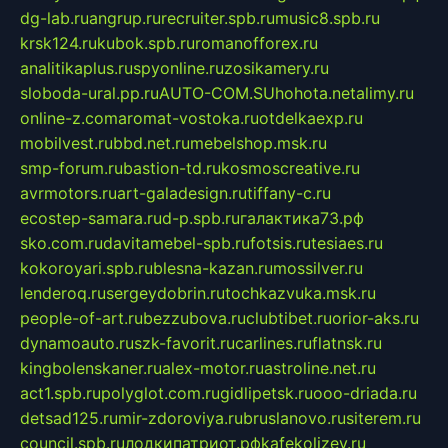
dg-lab.ru
angrup.ru
recruiter.spb.ru
music8.spb.ru
krsk124.ru
kubok.spb.ru
romanofforex.ru
analitikaplus.ru
spyonline.ru
zosikamery.ru
sloboda-ural.pp.ru
AUTO-COM.SU
hohota.net
alimy.ru
online-z.com
aromat-vostoka.ru
otdelkaexp.ru
mobilvest.ru
bbd.net.ru
mebelshop.msk.ru
smp-forum.ru
bastion-td.ru
kosmoscreative.ru
avrmotors.ru
art-galadesign.ru
tiffany-c.ru
ecostep-samara.ru
d-p.spb.ru
галактика73.рф
sko.com.ru
davitamebel-spb.ru
fotsis.ru
tesiaes.ru
kokoroyari.spb.ru
blesna-kazan.ru
mossilver.ru
lenderoq.ru
sergeydobrin.ru
tochkazvuka.msk.ru
people-of-art.ru
bezzubova.ru
clubtibet.ru
orior-aks.ru
dynamoauto.ru
szk-favorit.ru
carlines.ru
flatnsk.ru
kingbolenskaner.ru
alex-motor.ru
astroline.net.ru
act1.spb.ru
polyglot.com.ru
gidlipetsk.ru
ooo-driada.ru
detsad125.ru
mir-zdoroviya.ru
bruslanovo.ru
siterem.ru
council.spb.ru
лодкипатриот.рф
kafekolizey.ru