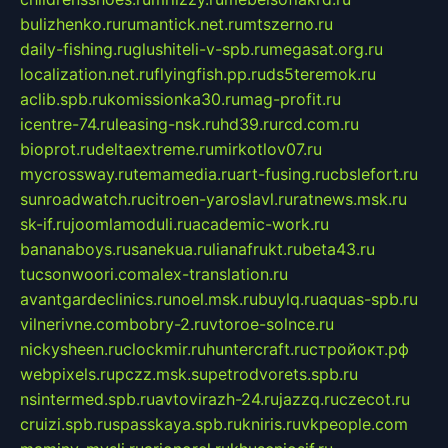
bulizhenko.ru
rumantick.net.ru
mtszerno.ru
daily-fishing.ru
glushiteli-v-spb.ru
megasat.org.ru
localization.net.ru
flyingfish.pp.ru
ds5teremok.ru
aclib.spb.ru
komissionka30.ru
mag-profit.ru
icentre-74.ru
leasing-nsk.ru
hd39.ru
rcd.com.ru
bioprot.ru
deltaextreme.ru
mirkotlov07.ru
mycrossway.ru
temamedia.ru
art-fusing.ru
cbslefort.ru
sunroadwatch.ru
citroen-yaroslavl.ru
ratnews.msk.ru
sk-if.ru
joomlamoduli.ru
academic-work.ru
bananaboys.ru
sanekua.ru
lianafrukt.ru
beta43.ru
tucsonwoori.com
alex-translation.ru
avantgardeclinics.ru
noel.msk.ru
buylq.ru
aquas-spb.ru
vilnerivne.com
bobry-2.ru
vtoroe-solnce.ru
nickysheen.ru
clockmir.ru
huntercraft.ru
стройокт.рф
webpixels.ru
pczz.msk.su
petrodvorets.spb.ru
nsintermed.spb.ru
avtovirazh-24.ru
jazzq.ru
czecot.ru
cruizi.spb.ru
spasskaya.spb.ru
kniris.ru
vkpeople.com