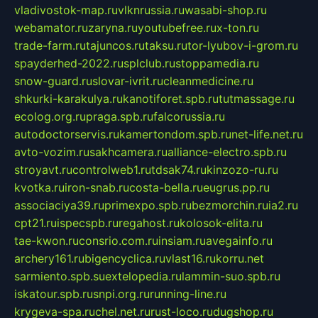
vladivostok-map.ru
vlknrussia.ru
wasabi-shop.ru
webamator.ru
zaryna.ru
youtubefree.ru
x-ton.ru
trade-farm.ru
tajuncos.ru
taksu.ru
tor-lyubov-i-grom.ru
spayderhed-2022.ru
splclub.ru
stoppamedia.ru
snow-guard.ru
slovar-ivrit.ru
cleanmedicine.ru
shkurki-karakulya.ru
kanotiforet.spb.ru
tutmassage.ru
ecolog.org.ru
praga.spb.ru
falcorussia.ru
autodoctorservis.ru
kamertondom.spb.ru
net-life.net.ru
avto-vozim.ru
sakhcamera.ru
alliance-electro.spb.ru
stroyavt.ru
controlweb1.ru
tdsak74.ru
kinzozo-ru.ru
kvotka.ru
iron-snab.ru
costa-bella.ru
eugrus.pp.ru
associaciya39.ru
primexpo.spb.ru
bezmorchin.ru
ia2.ru
cpt21.ru
ispecspb.ru
regahost.ru
kolosok-elita.ru
tae-kwon.ru
consrio.com.ru
insiam.ru
avegainfo.ru
archery161.ru
bigencyclica.ru
vlast16.ru
korru.net
sarmiento.spb.su
extelopedia.ru
lammin-suo.spb.ru
iskatour.spb.ru
snpi.org.ru
running-line.ru
krygeva-spa.ru
chel.net.ru
rust-loco.ru
dugshop.ru