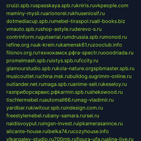
cruizi.spb.ru
spasskaya.spb.ru
kniris.ru
vkpeople.com
maminy-mysli.ru
arionorel.ru
khuseniosif.ru
dotmediacup.spb.ru
mebel-tiraspol.ru
all-books.biz
vmauto.spb.ru
shop-astyle.ru
derevo-s.ru
contrinform.ru
gutserial.ru
mdrussia.spb.ru
monod.ru
refine.org.ru
uk-krein.ru
kamensk61.ru
zooclub.info
filonov.org.ru
технокамск.рф
ra-spectr.ru
ooodriada.ru
promelmash.spb.ru
ixtys.spb.ru
fccity.ru
glamourstudio.spb.ru
kola-nature.org
spbmaster.spb.ru
musicoutlet.ru
china.msk.ru
bulldog.su
grimm-online.ru
outlander.net.ru
maga.spb.ru
anime-sell.ru
keseloy.ru
газприборсервис.рф
karmin.spb.ru
shekswood.ru
tischlermebel.ru
automall66.ru
mag-vladimir.ru
yardbar.ru
kiwitour.spb.ru
indesign.com.ru
freestylemebel.ru
bany-samara.ru
rsei.ru
naidisvoyput.ru
mgsn-invest.ru
ipkamerasannce.ru
alicante-house.ru
ibelka74.ru
cozyhouse.info
vlkargalev-studio.ru
700mb.ru
figura-ufa.ru
alina-live.ru