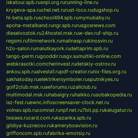
iskatour.spb.ru
snpi.org.ru
running-line.ru
krygeva-spa.ru
chel.net.ru
rust-loco.ru
dugshop.ru
hl-beta.spb.ru
school494.spb.ru
mymubaby.ru
epoha-metalband.ru
ngr.spb.ru
rusgosnews.com
dieselvostok.ru
24hostel.msk.ru
w-dev.ru
f-ship.ru
regsmi.ru
filmnetwork.ru
malinasp.ru
kinosvin.ru
h2o-salon.ru
malutkayork.ru
deltaprim.spb.ru
tango-perm.ru
gooddir.ru
sgv.su
multiki-online.com
webkrasotki.com
cherinvest.ru
detskiy-ostrov.ru
ankou.spb.ru
alvesta1.ru
pdf-creator.ru
nix-files.org.ru
sakhatoday.ru
elektrikersymboler.ru
sputnikyes.ru
golf2club.msk.ru
aeforums.ru
zallclub.ru
multimodal.msk.ru
habaigry.ru
haikko.ru
sobakopedia.ru
isz-fest.ru
ewnc.info
screensaver-clock.net.ru
volnav.spb.ru
comnat.ru
npf.net.ru
7bit.pp.ru
kalugatur.ru
tesiaes.ru
card.com.ru
kazanka.spb.ru
gildiya-kuznecov.ru
kameryboavision.ru
griffoncom.spb.ru
fabrika-emotsiy.ru