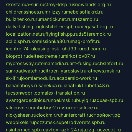
skosta.ru
a-sun.ru
stroy-ldsp.ru
snowlands.org.ru
childrensshoes.ru
mrlizzy.ru
mebelsofiakrd.ru
bulizhenko.ru
rumantick.net.ru
mtszerno.ru
daily-fishing.ru
glushiteli-v-spb.ru
megasat.org.ru
localization.net.ru
flyingfish.pp.ru
ds5teremok.ru
aclib.spb.ru
komissionka30.ru
mag-profit.ru
icentre-74.ru
leasing-nsk.ru
hd39.ru
rcd.com.ru
bioprot.ru
deltaextreme.ru
mirkotlov07.ru
mycrossway.ru
temamedia.ru
art-fusing.ru
cbslefort.ru
sunroadwatch.ru
citroen-yaroslavl.ru
ratnews.msk.ru
sk-if.ru
joomlamoduli.ru
academic-work.ru
bananaboys.ru
sanekua.ru
lianafrukt.ru
beta43.ru
tucsonwoori.com
alex-translation.ru
avantgardeclinics.ru
noel.msk.ru
buylq.ru
aquas-spb.ru
vilnerivne.com
bobry-2.ru
vtoroe-solnce.ru
nickysheen.ru
clockmir.ru
huntercraft.ru
стройокт.рф
webpixels.ru
pczz.msk.su
petrodvorets.spb.ru
nsintermed.spb.ru
avtovirazh-24.ru
jazzq.ru
czecot.ru