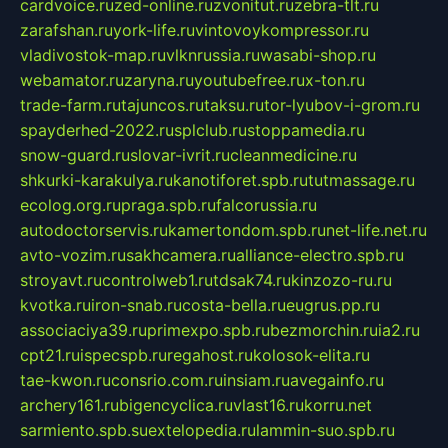
cardvoice.ru
zed-online.ru
zvonitut.ru
zebra-tlt.ru
zarafshan.ru
york-life.ru
vintovoykompressor.ru
vladivostok-map.ru
vlknrussia.ru
wasabi-shop.ru
webamator.ru
zaryna.ru
youtubefree.ru
x-ton.ru
trade-farm.ru
tajuncos.ru
taksu.ru
tor-lyubov-i-grom.ru
spayderhed-2022.ru
splclub.ru
stoppamedia.ru
snow-guard.ru
slovar-ivrit.ru
cleanmedicine.ru
shkurki-karakulya.ru
kanotiforet.spb.ru
tutmassage.ru
ecolog.org.ru
praga.spb.ru
falcorussia.ru
autodoctorservis.ru
kamertondom.spb.ru
net-life.net.ru
avto-vozim.ru
sakhcamera.ru
alliance-electro.spb.ru
stroyavt.ru
controlweb1.ru
tdsak74.ru
kinzozo-ru.ru
kvotka.ru
iron-snab.ru
costa-bella.ru
eugrus.pp.ru
associaciya39.ru
primexpo.spb.ru
bezmorchin.ru
ia2.ru
cpt21.ru
ispecspb.ru
regahost.ru
kolosok-elita.ru
tae-kwon.ru
consrio.com.ru
insiam.ru
avegainfo.ru
archery161.ru
bigencyclica.ru
vlast16.ru
korru.net
sarmiento.spb.su
extelopedia.ru
lammin-suo.spb.ru