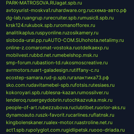
PARK-MATROSOVA.RU
agat.spb.ru
avtoyurist-moskva1.ru
hardware.org.ru
схема-авто.рф
dg-lab.ru
angrup.ru
recruiter.spb.ru
music8.spb.ru
krsk124.ru
kubok.spb.ru
romanofforex.ru
analitikaplus.ru
spyonline.ru
zosikamery.ru
sloboda-ural.pp.ru
AUTO-COM.SU
hohota.net
alimy.ru
online-z.com
aromat-vostoka.ru
otdelkaexp.ru
mobilvest.ru
bbd.net.ru
mebelshop.msk.ru
smp-forum.ru
bastion-td.ru
kosmoscreative.ru
avrmotors.ru
art-galadesign.ru
tiffany-c.ru
ecostep-samara.ru
d-p.spb.ru
галактика73.рф
sko.com.ru
davitamebel-spb.ru
fotsis.ru
tesiaes.ru
kokoroyari.spb.ru
blesna-kazan.ru
mossilver.ru
lenderoq.ru
sergeydobrin.ru
tochkazvuka.msk.ru
people-of-art.ru
bezzubova.ru
clubtibet.ru
orior-aks.ru
dynamoauto.ru
szk-favorit.ru
carlines.ru
flatnsk.ru
kingbolenskaner.ru
alex-motor.ru
astroline.net.ru
act1.spb.ru
polyglot.com.ru
gidlipetsk.ru
ooo-driada.ru