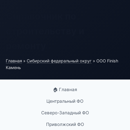
Справочник по
строительству и
ремонту
Главная
»
Сибирский федеральный округ
» ООО Finish
Камень
🏠 Главная
Центральный ФО
Северо-Западный ФО
Приволжский ФО