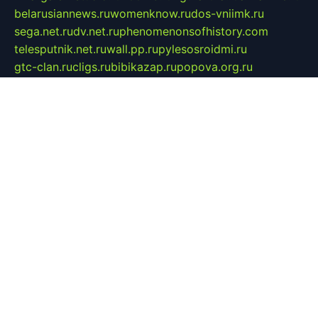
belarusiannews.ru
womenknow.ru
dos-vniimk.ru
sega.net.ru
dv.net.ru
phenomenonsofhistory.com
telesputnik.net.ru
wall.pp.ru
pylesosroidmi.ru
gtc-clan.ru
cligs.ru
bibikazap.ru
popova.org.ru
netwhistler.spb.ru
bellvil.ru
bonzon.ru
iss-vladik.ru
defiparis.net.ru
las-gryzas.ru
amku.ru
electednews.spb.ru
feather.org.ru
spar72.ru
tankiigri.ru
dominus.com.ru
ibtree.ru
sanykool.pp.ru
unixlib.org.ru
menatep.spb.ru
gartenterrassen.ru
printeka.ru
skvozilka.com.ru
parkovka-pub.ru
lovemobi.ru
art-ru.ru
emulatorz.com.ru
alucomp.com.ru
tatforum.com.ru
alternativa-profi.ru
dermakler.ru
artsurvey.ru
aredir.ru
khimspas.ru
centr-maxi.ru
2018r.ru
bort-stomer-defort.ru
professional2.ru
gibsons.ru
artselena.ru
art-pilot.ru
ingredient.spb.ru
npfpolimer.spb.ru
argentum.spb.ru
hom-edu.ru
af-num.ru
cashadvanceamericasev.org
trexp.spb.ru
apteka-gerzena.ru
vasilyevka.msk.ru