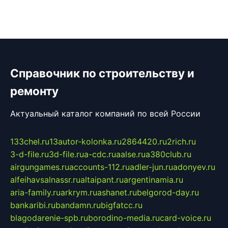
Справочник по строительству и
ремонту
Актуальный каталог компаний по всей России
133chel.ru
13autor-kolonka.ru
2864420.ru
2rich.ru
3-d-file.ru
3d-file.ru
a-cdc.ru
aalse.ru
a380club.ru
airgungames.ru
accounts-112.ru
adler-jun.ru
adonyev.ru
alfeihavsalnassr.ru
altaipant.ru
argentinamia.ru
aria-family.ru
arkrym.ru
ashanet.ru
belgorod-day.ru
bankaribi.ru
bandamn.ru
bigfatcc.ru
blagodarenie-spb.ru
borodino-media.ru
card-voice.ru