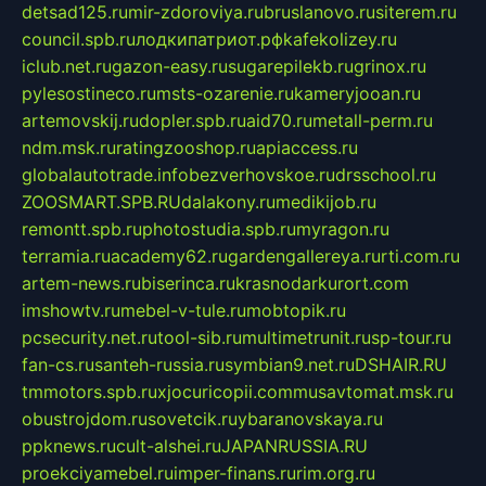
detsad125.ru
mir-zdoroviya.ru
bruslanovo.ru
siterem.ru
council.spb.ru
лодкипатриот.рф
kafekolizey.ru
iclub.net.ru
gazon-easy.ru
sugarepilekb.ru
grinox.ru
pylesostineco.ru
msts-ozarenie.ru
kameryjooan.ru
artemovskij.ru
dopler.spb.ru
aid70.ru
metall-perm.ru
ndm.msk.ru
ratingzooshop.ru
apiaccess.ru
globalautotrade.info
bezverhovskoe.ru
drsschool.ru
ZOOSMART.SPB.RU
dalakony.ru
medikijob.ru
remontt.spb.ru
photostudia.spb.ru
myragon.ru
terramia.ru
academy62.ru
gardengallereya.ru
rti.com.ru
artem-news.ru
biserinca.ru
krasnodarkurort.com
imshowtv.ru
mebel-v-tule.ru
mobtopik.ru
pcsecurity.net.ru
tool-sib.ru
multimetrunit.ru
sp-tour.ru
fan-cs.ru
santeh-russia.ru
symbian9.net.ru
DSHAIR.RU
tmmotors.spb.ru
xjocuricopii.com
musavtomat.msk.ru
obustrojdom.ru
sovetcik.ru
ybaranovskaya.ru
ppknews.ru
cult-alshei.ru
JAPANRUSSIA.RU
proekciyamebel.ru
imper-finans.ru
rim.org.ru