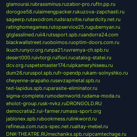
glamourai.ru
brassminus.ru
zabor-pro.ru
ftn.pp.ru
dorogoe58.ru
laimengpacker.ru
kuzova-zapchasti.ru
sageerp.ru
taxodrom.ru
dsrazvitie.ru
hardcity.net.ru
ratinghomegames.ru
topservice25.ru
gubernyan.ru
gtglasslined.ru
ii4.ru
tssport.spb.ru
andorra24.com
blackwallstreet.ru
oboimos.ru
optim-doors.com.ru
ikuch.ru
nycr.org.ru
npa21.ru
vremya-ch.spb.ru
desert000.ru
ivtorgi.ru
ifiori.ru
catalog-statei.ru
dcv.org.ru
spetsmaster174.ru
ipkameryhiseeu.ru
dum26.ru
ruspol.spb.ru
fr-opendp.ru
kam-solnyshko.ru
cheyenne-arapaho.ru
sevzapmetal.spb.ru
ted-lapidus.spb.ru
parasite-eliminator.ru
sigma-complete.ru
modernworld.ru
dama-moda.ru
eholot-group.ru
sk-nvkz.ru
DRONGOLD.RU
democratia2.ru
i-farmer.ru
mass-sport.org
jablonex.spb.ru
bookmess.ru
linkword.ru
refineua.com.ru
cs-spec.net.ru
altay-mebel.ru
DNK-THEATRE.RU
mechaniks.spb.ru
ipcamtechage.ru