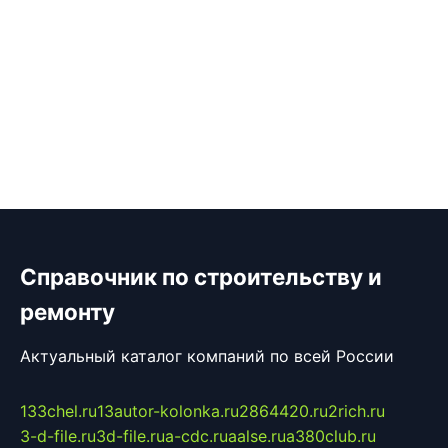
Справочник по строительству и
ремонту
Актуальный каталог компаний по всей России
133chel.ru
13autor-kolonka.ru
2864420.ru
2rich.ru
3-d-file.ru
3d-file.ru
a-cdc.ru
aalse.ru
a380club.ru