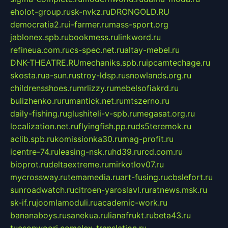
eholot-group.ru
sk-nvkz.ru
DRONGOLD.RU
democratia2.ru
i-farmer.ru
mass-sport.org
jablonex.spb.ru
bookmess.ru
linkword.ru
refineua.com.ru
cs-spec.net.ru
altay-mebel.ru
DNK-THEATRE.RU
mechaniks.spb.ru
ipcamtechage.ru
skosta.ru
a-sun.ru
stroy-ldsp.ru
snowlands.org.ru
childrensshoes.ru
mrlizzy.ru
mebelsofiakrd.ru
bulizhenko.ru
rumantick.net.ru
mtszerno.ru
daily-fishing.ru
glushiteli-v-spb.ru
megasat.org.ru
localization.net.ru
flyingfish.pp.ru
ds5teremok.ru
aclib.spb.ru
komissionka30.ru
mag-profit.ru
icentre-74.ru
leasing-nsk.ru
hd39.ru
rcd.com.ru
bioprot.ru
deltaextreme.ru
mirkotlov07.ru
mycrossway.ru
temamedia.ru
art-fusing.ru
cbslefort.ru
sunroadwatch.ru
citroen-yaroslavl.ru
ratnews.msk.ru
sk-if.ru
joomlamoduli.ru
academic-work.ru
bananaboys.ru
sanekua.ru
lianafrukt.ru
beta43.ru
tucsonwoori.com
alex-translation.ru