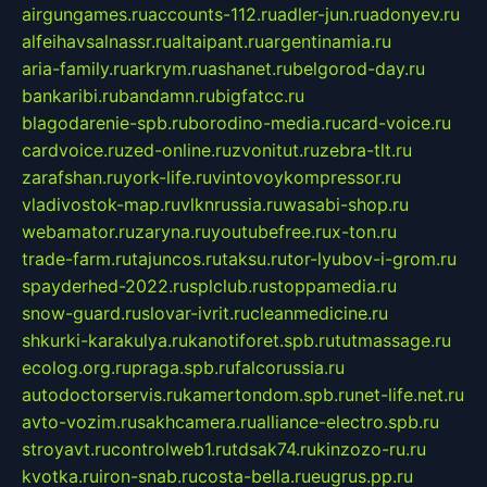
airgungames.ru
accounts-112.ru
adler-jun.ru
adonyev.ru
alfeihavsalnassr.ru
altaipant.ru
argentinamia.ru
aria-family.ru
arkrym.ru
ashanet.ru
belgorod-day.ru
bankaribi.ru
bandamn.ru
bigfatcc.ru
blagodarenie-spb.ru
borodino-media.ru
card-voice.ru
cardvoice.ru
zed-online.ru
zvonitut.ru
zebra-tlt.ru
zarafshan.ru
york-life.ru
vintovoykompressor.ru
vladivostok-map.ru
vlknrussia.ru
wasabi-shop.ru
webamator.ru
zaryna.ru
youtubefree.ru
x-ton.ru
trade-farm.ru
tajuncos.ru
taksu.ru
tor-lyubov-i-grom.ru
spayderhed-2022.ru
splclub.ru
stoppamedia.ru
snow-guard.ru
slovar-ivrit.ru
cleanmedicine.ru
shkurki-karakulya.ru
kanotiforet.spb.ru
tutmassage.ru
ecolog.org.ru
praga.spb.ru
falcorussia.ru
autodoctorservis.ru
kamertondom.spb.ru
net-life.net.ru
avto-vozim.ru
sakhcamera.ru
alliance-electro.spb.ru
stroyavt.ru
controlweb1.ru
tdsak74.ru
kinzozo-ru.ru
kvotka.ru
iron-snab.ru
costa-bella.ru
eugrus.pp.ru