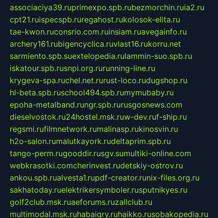
associaciya39.ru
primexpo.spb.ru
bezmorchin.ru
ia2.ru
cpt21.ru
ispecspb.ru
regahost.ru
kolosok-elita.ru
tae-kwon.ru
consrio.com.ru
insiam.ru
avegainfo.ru
archery161.ru
bigencyclica.ru
vlast16.ru
korru.net
sarmiento.spb.su
extelopedia.ru
lammin-suo.spb.ru
iskatour.spb.ru
snpi.org.ru
running-line.ru
krygeva-spa.ru
chel.net.ru
rust-loco.ru
dugshop.ru
hl-beta.spb.ru
school494.spb.ru
mymubaby.ru
epoha-metalband.ru
ngr.spb.ru
rusgosnews.com
dieselvostok.ru
24hostel.msk.ru
w-dev.ru
f-ship.ru
regsmi.ru
filmnetwork.ru
malinasp.ru
kinosvin.ru
h2o-salon.ru
malutkayork.ru
deltaprim.spb.ru
tango-perm.ru
gooddir.ru
sgv.su
multiki-online.com
webkrasotki.com
cherinvest.ru
detskiy-ostrov.ru
ankou.spb.ru
alvesta1.ru
pdf-creator.ru
nix-files.org.ru
sakhatoday.ru
elektrikersymboler.ru
sputnikyes.ru
golf2club.msk.ru
aeforums.ru
zallclub.ru
multimodal.msk.ru
habaigry.ru
haikko.ru
sobakopedia.ru