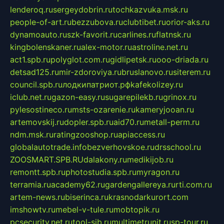
lenderoq.ru
sergeydobrin.ru
tochkazvuka.msk.ru
people-of-art.ru
bezzubova.ru
clubtibet.ru
orior-aks.ru
dynamoauto.ru
szk-favorit.ru
carlines.ru
flatnsk.ru
kingbolenskaner.ru
alex-motor.ru
astroline.net.ru
act1.spb.ru
polyglot.com.ru
gidlipetsk.ru
ooo-driada.ru
detsad125.ru
mir-zdoroviya.ru
bruslanovo.ru
siterem.ru
council.spb.ru
лодкипатриот.рф
kafekolizey.ru
iclub.net.ru
gazon-easy.ru
sugarepilekb.ru
grinox.ru
pylesostineco.ru
msts-ozarenie.ru
kameryjooan.ru
artemovskij.ru
dopler.spb.ru
aid70.ru
metall-perm.ru
ndm.msk.ru
ratingzooshop.ru
apiaccess.ru
globalautotrade.info
bezverhovskoe.ru
drsschool.ru
ZOOSMART.SPB.RU
dalakony.ru
medikijob.ru
remontt.spb.ru
photostudia.spb.ru
myragon.ru
terramia.ru
academy62.ru
gardengallereya.ru
rti.com.ru
artem-news.ru
biserinca.ru
krasnodarkurort.com
imshowtv.ru
mebel-v-tule.ru
mobtopik.ru
pcsecurity.net.ru
tool-sib.ru
multimetrunit.ru
sp-tour.ru