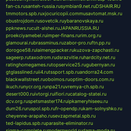
fan-cs.ru
santeh-russia.ru
symbian9.net.ru
DSHAIR.RU
tmmotors.spb.ru
xjocuricopii.com
musavtomat.msk.ru
obustrojdom.ru
sovetcik.ru
ybaranovskaya.ru
ppknews.ru
cult-alshei.ru
JAPANRUSSIA.RU
proekciyamebel.ru
imper-finans.ru
rim.org.ru
glamourai.ru
brassminus.ru
zabor-pro.ru
ftn.pp.ru
dorogoe58.ru
laimengpacker.ru
kuzova-zapchasti.ru
sageerp.ru
taxodrom.ru
dsrazvitie.ru
hardcity.net.ru
ratinghomegames.ru
topservice25.ru
gubernyan.ru
gtglasslined.ru
ii4.ru
tssport.spb.ru
andorra24.com
blackwallstreet.ru
oboimos.ru
optim-doors.com.ru
ikuch.ru
nycr.org.ru
npa21.ru
vremya-ch.spb.ru
desert000.ru
ivtorgi.ru
ifiori.ru
catalog-statei.ru
dcv.org.ru
spetsmaster174.ru
ipkameryhiseeu.ru
dum26.ru
ruspol.spb.ru
fr-opendp.ru
kam-solnyshko.ru
cheyenne-arapaho.ru
sevzapmetal.spb.ru
ted-lapidus.spb.ru
parasite-eliminator.ru
sigma-complete.ru
modernworld.ru
dama-moda.ru