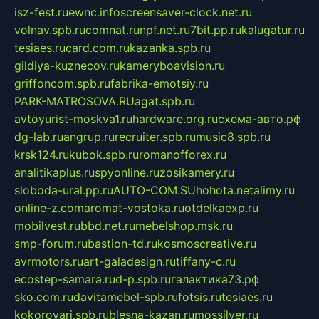
isz-fest.ru
ewnc.info
screensaver-clock.net.ru
volnav.spb.ru
comnat.ru
npf.net.ru
7bit.pp.ru
kalugatur.ru
tesiaes.ru
card.com.ru
kazanka.spb.ru
gildiya-kuznecov.ru
kameryboavision.ru
griffoncom.spb.ru
fabrika-emotsiy.ru
PARK-MATROSOVA.RU
agat.spb.ru
avtoyurist-moskva1.ru
hardware.org.ru
схема-авто.рф
dg-lab.ru
angrup.ru
recruiter.spb.ru
music8.spb.ru
krsk124.ru
kubok.spb.ru
romanofforex.ru
analitikaplus.ru
spyonline.ru
zosikamery.ru
sloboda-ural.pp.ru
AUTO-COM.SU
hohota.net
alimy.ru
online-z.com
aromat-vostoka.ru
otdelkaexp.ru
mobilvest.ru
bbd.net.ru
mebelshop.msk.ru
smp-forum.ru
bastion-td.ru
kosmoscreative.ru
avrmotors.ru
art-galadesign.ru
tiffany-c.ru
ecostep-samara.ru
d-p.spb.ru
галактика73.рф
sko.com.ru
davitamebel-spb.ru
fotsis.ru
tesiaes.ru
kokoroyari.spb.ru
blesna-kazan.ru
mossilver.ru