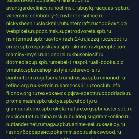
avantgardeclinics.ru
noel.msk.ru
buylq.ru
aquas-spb.ru
vilnerivne.com
bobry-2.ru
vtoroe-solnce.ru
nickysheen.ru
clockmir.ru
huntercraft.ru
стройокт.рф
webpixels.ru
pczz.msk.su
petrodvorets.spb.ru
nsintermed.spb.ru
avtovirazh-24.ru
jazzq.ru
czecot.ru
cruizi.spb.ru
spasskaya.spb.ru
kniris.ru
vkpeople.com
maminy-mysli.ru
arionorel.ru
khuseniosif.ru
dotmediacup.spb.ru
mebel-tiraspol.ru
all-books.biz
vmauto.spb.ru
shop-astyle.ru
derevo-s.ru
contrinform.ru
gutserial.ru
mdrussia.spb.ru
monod.ru
refine.org.ru
uk-krein.ru
kamensk61.ru
zooclub.info
filonov.org.ru
технокамск.рф
ra-spectr.ru
ooodriada.ru
promelmash.spb.ru
ixtys.spb.ru
fccity.ru
glamourstudio.spb.ru
kola-nature.org
spbmaster.spb.ru
musicoutlet.ru
china.msk.ru
bulldog.su
grimm-online.ru
outlander.net.ru
maga.spb.ru
anime-sell.ru
keseloy.ru
газприборсервис.рф
karmin.spb.ru
shekswood.ru