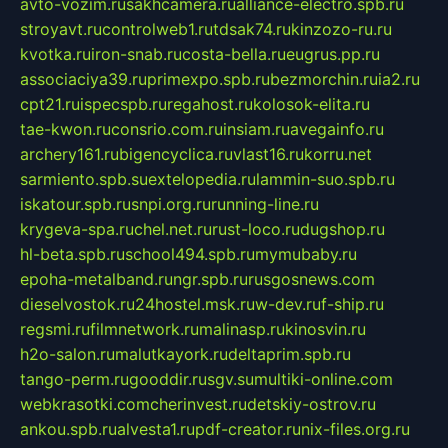
avto-vozim.ru
sakhcamera.ru
alliance-electro.spb.ru
stroyavt.ru
controlweb1.ru
tdsak74.ru
kinzozo-ru.ru
kvotka.ru
iron-snab.ru
costa-bella.ru
eugrus.pp.ru
associaciya39.ru
primexpo.spb.ru
bezmorchin.ru
ia2.ru
cpt21.ru
ispecspb.ru
regahost.ru
kolosok-elita.ru
tae-kwon.ru
consrio.com.ru
insiam.ru
avegainfo.ru
archery161.ru
bigencyclica.ru
vlast16.ru
korru.net
sarmiento.spb.su
extelopedia.ru
lammin-suo.spb.ru
iskatour.spb.ru
snpi.org.ru
running-line.ru
krygeva-spa.ru
chel.net.ru
rust-loco.ru
dugshop.ru
hl-beta.spb.ru
school494.spb.ru
mymubaby.ru
epoha-metalband.ru
ngr.spb.ru
rusgosnews.com
dieselvostok.ru
24hostel.msk.ru
w-dev.ru
f-ship.ru
regsmi.ru
filmnetwork.ru
malinasp.ru
kinosvin.ru
h2o-salon.ru
malutkayork.ru
deltaprim.spb.ru
tango-perm.ru
gooddir.ru
sgv.su
multiki-online.com
webkrasotki.com
cherinvest.ru
detskiy-ostrov.ru
ankou.spb.ru
alvesta1.ru
pdf-creator.ru
nix-files.org.ru