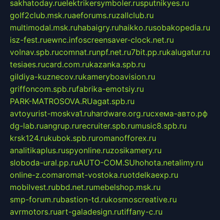
sakhatoday.ru
elektrikersymboler.ru
sputnikyes.ru
golf2club.msk.ru
aeforums.ru
zallclub.ru
multimodal.msk.ru
habaigry.ru
haikko.ru
sobakopedia.ru
isz-fest.ru
ewnc.info
screensaver-clock.net.ru
volnav.spb.ru
comnat.ru
npf.net.ru
7bit.pp.ru
kalugatur.ru
tesiaes.ru
card.com.ru
kazanka.spb.ru
gildiya-kuznecov.ru
kameryboavision.ru
griffoncom.spb.ru
fabrika-emotsiy.ru
PARK-MATROSOVA.RU
agat.spb.ru
avtoyurist-moskva1.ru
hardware.org.ru
схема-авто.рф
dg-lab.ru
angrup.ru
recruiter.spb.ru
music8.spb.ru
krsk124.ru
kubok.spb.ru
romanofforex.ru
analitikaplus.ru
spyonline.ru
zosikamery.ru
sloboda-ural.pp.ru
AUTO-COM.SU
hohota.net
alimy.ru
online-z.com
aromat-vostoka.ru
otdelkaexp.ru
mobilvest.ru
bbd.net.ru
mebelshop.msk.ru
smp-forum.ru
bastion-td.ru
kosmoscreative.ru
avrmotors.ru
art-galadesign.ru
tiffany-c.ru