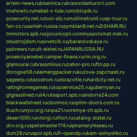
artem-news.ru
biserinca.ru
krasnodarkurort.com
imshowtv.ru
mebel-v-tule.ru
mobtopik.ru
pcsecurity.net.ru
tool-sib.ru
multimetrunit.ru
sp-tour.ru
fan-cs.ru
santeh-russia.ru
symbian9.net.ru
DSHAIR.RU
tmmotors.spb.ru
xjocuricopii.com
musavtomat.msk.ru
obustrojdom.ru
sovetcik.ru
ybaranovskaya.ru
ppknews.ru
cult-alshei.ru
JAPANRUSSIA.RU
proekciyamebel.ru
imper-finans.ru
rim.org.ru
glamourai.ru
brassminus.ru
zabor-pro.ru
ftn.pp.ru
dorogoe58.ru
laimengpacker.ru
kuzova-zapchasti.ru
sageerp.ru
taxodrom.ru
dsrazvitie.ru
hardcity.net.ru
ratinghomegames.ru
topservice25.ru
gubernyan.ru
gtglasslined.ru
ii4.ru
tssport.spb.ru
andorra24.com
blackwallstreet.ru
oboimos.ru
optim-doors.com.ru
ikuch.ru
nycr.org.ru
npa21.ru
vremya-ch.spb.ru
desert000.ru
ivtorgi.ru
ifiori.ru
catalog-statei.ru
dcv.org.ru
spetsmaster174.ru
ipkameryhiseeu.ru
dum26.ru
ruspol.spb.ru
fr-opendp.ru
kam-solnyshko.ru