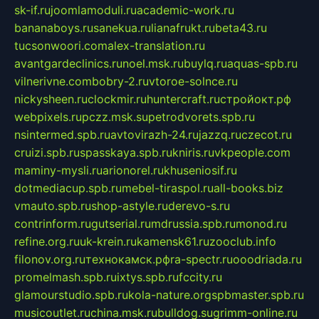
sk-if.ru
joomlamoduli.ru
academic-work.ru
bananaboys.ru
sanekua.ru
lianafrukt.ru
beta43.ru
tucsonwoori.com
alex-translation.ru
avantgardeclinics.ru
noel.msk.ru
buylq.ru
aquas-spb.ru
vilnerivne.com
bobry-2.ru
vtoroe-solnce.ru
nickysheen.ru
clockmir.ru
huntercraft.ru
стройокт.рф
webpixels.ru
pczz.msk.su
petrodvorets.spb.ru
nsintermed.spb.ru
avtovirazh-24.ru
jazzq.ru
czecot.ru
cruizi.spb.ru
spasskaya.spb.ru
kniris.ru
vkpeople.com
maminy-mysli.ru
arionorel.ru
khuseniosif.ru
dotmediacup.spb.ru
mebel-tiraspol.ru
all-books.biz
vmauto.spb.ru
shop-astyle.ru
derevo-s.ru
contrinform.ru
gutserial.ru
mdrussia.spb.ru
monod.ru
refine.org.ru
uk-krein.ru
kamensk61.ru
zooclub.info
filonov.org.ru
технокамск.рф
ra-spectr.ru
ooodriada.ru
promelmash.spb.ru
ixtys.spb.ru
fccity.ru
glamourstudio.spb.ru
kola-nature.org
spbmaster.spb.ru
musicoutlet.ru
china.msk.ru
bulldog.su
grimm-online.ru