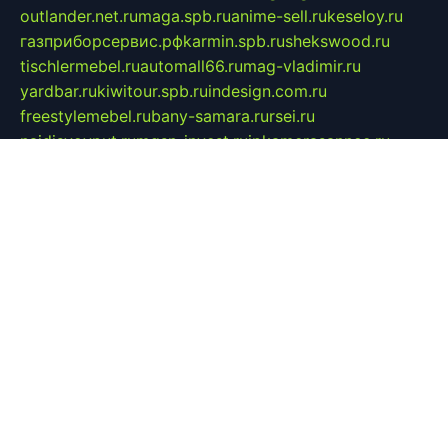
outlander.net.ru
maga.spb.ru
anime-sell.ru
keseloy.ru
газприборсервис.рф
karmin.spb.ru
shekswood.ru
tischlermebel.ru
automall66.ru
mag-vladimir.ru
yardbar.ru
kiwitour.spb.ru
indesign.com.ru
freestylemebel.ru
bany-samara.ru
rsei.ru
naidisvoyput.ru
mgsn-invest.ru
ipkamerasannce.ru
alicante-house.ru
ibelka74.ru
cozyhouse.info
vlkargalev-studio.ru
700mb.ru
figura-ufa.ru
alina-live.ru
belarusiannews.ru
womenknow.ru
dos-vniimk.ru
sega.net.ru
dv.net.ru
phenomenonsofhistory.com
telesputnik.net.ru
wall.pp.ru
pylesosroidmi.ru
gtc-clan.ru
cligs.ru
bibikazap.ru
popova.org.ru
netwhistler.spb.ru
bellvil.ru
bonzon.ru
iss-vladik.ru
defiparis.net.ru
las-gryzas.ru
amku.ru
electednews.spb.ru
feather.org.ru
spar72.ru
tankiigri.ru
dominus.com.ru
ibtree.ru
sanykool.pp.ru
unixlib.org.ru
menatep.spb.ru
gartenterrassen.ru
printeka.ru
skvozilka.com.ru
parkovka-pub.ru
lovemobi.ru
art-ru.ru