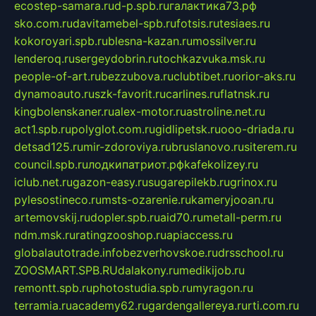
ecostep-samara.ru
d-p.spb.ru
галактика73.рф
sko.com.ru
davitamebel-spb.ru
fotsis.ru
tesiaes.ru
kokoroyari.spb.ru
blesna-kazan.ru
mossilver.ru
lenderoq.ru
sergeydobrin.ru
tochkazvuka.msk.ru
people-of-art.ru
bezzubova.ru
clubtibet.ru
orior-aks.ru
dynamoauto.ru
szk-favorit.ru
carlines.ru
flatnsk.ru
kingbolenskaner.ru
alex-motor.ru
astroline.net.ru
act1.spb.ru
polyglot.com.ru
gidlipetsk.ru
ooo-driada.ru
detsad125.ru
mir-zdoroviya.ru
bruslanovo.ru
siterem.ru
council.spb.ru
лодкипатриот.рф
kafekolizey.ru
iclub.net.ru
gazon-easy.ru
sugarepilekb.ru
grinox.ru
pylesostineco.ru
msts-ozarenie.ru
kameryjooan.ru
artemovskij.ru
dopler.spb.ru
aid70.ru
metall-perm.ru
ndm.msk.ru
ratingzooshop.ru
apiaccess.ru
globalautotrade.info
bezverhovskoe.ru
drsschool.ru
ZOOSMART.SPB.RU
dalakony.ru
medikijob.ru
remontt.spb.ru
photostudia.spb.ru
myragon.ru
terramia.ru
academy62.ru
gardengallereya.ru
rti.com.ru