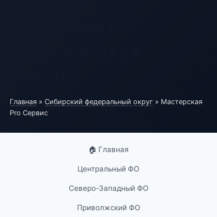
Справочник по
строительству и
ремонту
Главная
»
Сибирский федеральный округ
» Мастерская
Pro Сервис
🏠 Главная
Центральный ФО
Северо-Западный ФО
Приволжский ФО