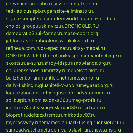
cheyenne-arapaho.ru
sevzapmetal.spb.ru
ted-lapidus.spb.ru
parasite-eliminator.ru
sigma-complete.ru
modernworld.ru
dama-moda.ru
eholot-group.ru
sk-nvkz.ru
DRONGOLD.RU
democratia2.ru
i-farmer.ru
mass-sport.org
jablonex.spb.ru
bookmess.ru
linkword.ru
refineua.com.ru
cs-spec.net.ru
altay-mebel.ru
DNK-THEATRE.RU
mechaniks.spb.ru
ipcamtechage.ru
skosta.ru
a-sun.ru
stroy-ldsp.ru
snowlands.org.ru
childrensshoes.ru
mrlizzy.ru
mebelsofiakrd.ru
bulizhenko.ru
rumantick.net.ru
mtszerno.ru
daily-fishing.ru
glushiteli-v-spb.ru
megasat.org.ru
localization.net.ru
flyingfish.pp.ru
ds5teremok.ru
aclib.spb.ru
komissionka30.ru
mag-profit.ru
icentre-74.ru
leasing-nsk.ru
hd39.ru
rcd.com.ru
bioprot.ru
deltaextreme.ru
mirkotlov07.ru
mycrossway.ru
temamedia.ru
art-fusing.ru
cbslefort.ru
sunroadwatch.ru
citroen-yaroslavl.ru
ratnews.msk.ru