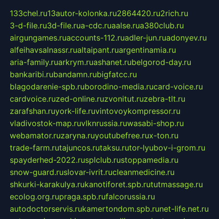
133chel.ru
13autor-kolonka.ru
2864420.ru
2rich.ru
3-d-file.ru
3d-file.ru
a-cdc.ru
aalse.ru
a380club.ru
airgungames.ru
accounts-112.ru
adler-jun.ru
adonyev.ru
alfeihavsalnassr.ru
altaipant.ru
argentinamia.ru
aria-family.ru
arkrym.ru
ashanet.ru
belgorod-day.ru
bankaribi.ru
bandamn.ru
bigfatcc.ru
blagodarenie-spb.ru
borodino-media.ru
card-voice.ru
cardvoice.ru
zed-online.ru
zvonitut.ru
zebra-tlt.ru
zarafshan.ru
york-life.ru
vintovoykompressor.ru
vladivostok-map.ru
vlknrussia.ru
wasabi-shop.ru
webamator.ru
zaryna.ru
youtubefree.ru
x-ton.ru
trade-farm.ru
tajuncos.ru
taksu.ru
tor-lyubov-i-grom.ru
spayderhed-2022.ru
splclub.ru
stoppamedia.ru
snow-guard.ru
slovar-ivrit.ru
cleanmedicine.ru
shkurki-karakulya.ru
kanotiforet.spb.ru
tutmassage.ru
ecolog.org.ru
praga.spb.ru
falcorussia.ru
autodoctorservis.ru
kamertondom.spb.ru
net-life.net.ru