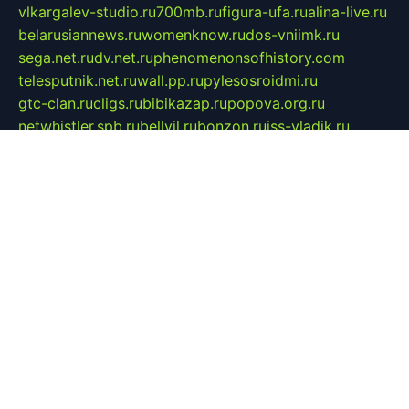
vlkargalev-studio.ru
700mb.ru
figura-ufa.ru
alina-live.ru
belarusiannews.ru
womenknow.ru
dos-vniimk.ru
sega.net.ru
dv.net.ru
phenomenonsofhistory.com
telesputnik.net.ru
wall.pp.ru
pylesosroidmi.ru
gtc-clan.ru
cligs.ru
bibikazap.ru
popova.org.ru
netwhistler.spb.ru
bellvil.ru
bonzon.ru
iss-vladik.ru
defiparis.net.ru
las-gryzas.ru
amku.ru
electednews.spb.ru
feather.org.ru
spar72.ru
tankiigri.ru
dominus.com.ru
ibtree.ru
sanykool.pp.ru
unixlib.org.ru
menatep.spb.ru
gartenterrassen.ru
printeka.ru
skvozilka.com.ru
parkovka-pub.ru
lovemobi.ru
art-ru.ru
emulatorz.com.ru
alucomp.com.ru
tatforum.com.ru
alternativa-profi.ru
dermakler.ru
artsurvey.ru
aredir.ru
khimspas.ru
centr-maxi.ru
2018r.ru
bort-stomer-defort.ru
professional2.ru
gibsons.ru
artselena.ru
art-pilot.ru
ingredient.spb.ru
npfpolimer.spb.ru
argentum.spb.ru
hom-edu.ru
af-num.ru
cashadvanceamericasev.org
trexp.spb.ru