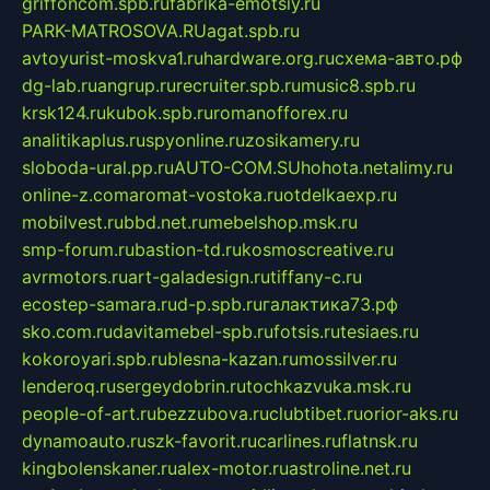
griffoncom.spb.ru
fabrika-emotsiy.ru
PARK-MATROSOVA.RU
agat.spb.ru
avtoyurist-moskva1.ru
hardware.org.ru
схема-авто.рф
dg-lab.ru
angrup.ru
recruiter.spb.ru
music8.spb.ru
krsk124.ru
kubok.spb.ru
romanofforex.ru
analitikaplus.ru
spyonline.ru
zosikamery.ru
sloboda-ural.pp.ru
AUTO-COM.SU
hohota.net
alimy.ru
online-z.com
aromat-vostoka.ru
otdelkaexp.ru
mobilvest.ru
bbd.net.ru
mebelshop.msk.ru
smp-forum.ru
bastion-td.ru
kosmoscreative.ru
avrmotors.ru
art-galadesign.ru
tiffany-c.ru
ecostep-samara.ru
d-p.spb.ru
галактика73.рф
sko.com.ru
davitamebel-spb.ru
fotsis.ru
tesiaes.ru
kokoroyari.spb.ru
blesna-kazan.ru
mossilver.ru
lenderoq.ru
sergeydobrin.ru
tochkazvuka.msk.ru
people-of-art.ru
bezzubova.ru
clubtibet.ru
orior-aks.ru
dynamoauto.ru
szk-favorit.ru
carlines.ru
flatnsk.ru
kingbolenskaner.ru
alex-motor.ru
astroline.net.ru