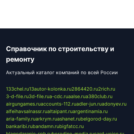
Справочник по строительству и
ремонту
Актуальный каталог компаний по всей России
133chel.ru
13autor-kolonka.ru
2864420.ru
2rich.ru
3-d-file.ru
3d-file.ru
a-cdc.ru
aalse.ru
a380club.ru
airgungames.ru
accounts-112.ru
adler-jun.ru
adonyev.ru
alfeihavsalnassr.ru
altaipant.ru
argentinamia.ru
aria-family.ru
arkrym.ru
ashanet.ru
belgorod-day.ru
bankaribi.ru
bandamn.ru
bigfatcc.ru
blagodarenie-spb.ru
borodino-media.ru
card-voice.ru