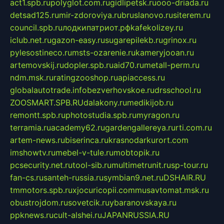
act1.spb.ru
polyglot.com.ru
gidlipetsk.ru
ooo-driada.ru
detsad125.ru
mir-zdoroviya.ru
bruslanovo.ru
siterem.ru
council.spb.ru
лодкипатриот.рф
kafekolizey.ru
iclub.net.ru
gazon-easy.ru
sugarepilekb.ru
grinox.ru
pylesostineco.ru
msts-ozarenie.ru
kameryjooan.ru
artemovskij.ru
dopler.spb.ru
aid70.ru
metall-perm.ru
ndm.msk.ru
ratingzooshop.ru
apiaccess.ru
globalautotrade.info
bezverhovskoe.ru
drsschool.ru
ZOOSMART.SPB.RU
dalakony.ru
medikijob.ru
remontt.spb.ru
photostudia.spb.ru
myragon.ru
terramia.ru
academy62.ru
gardengallereya.ru
rti.com.ru
artem-news.ru
biserinca.ru
krasnodarkurort.com
imshowtv.ru
mebel-v-tule.ru
mobtopik.ru
pcsecurity.net.ru
tool-sib.ru
multimetrunit.ru
sp-tour.ru
fan-cs.ru
santeh-russia.ru
symbian9.net.ru
DSHAIR.RU
tmmotors.spb.ru
xjocuricopii.com
musavtomat.msk.ru
obustrojdom.ru
sovetcik.ru
ybaranovskaya.ru
ppknews.ru
cult-alshei.ru
JAPANRUSSIA.RU