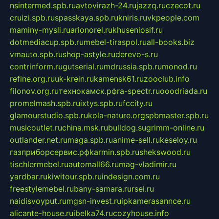
nsintermed.spb.ru
avtovirazh-24.ru
jazzq.ru
czecot.ru
cruizi.spb.ru
spasskaya.spb.ru
kniris.ru
vkpeople.com
maminy-mysli.ru
arionorel.ru
khuseniosif.ru
dotmediacup.spb.ru
mebel-tiraspol.ru
all-books.biz
vmauto.spb.ru
shop-astyle.ru
derevo-s.ru
contrinform.ru
gutserial.ru
mdrussia.spb.ru
monod.ru
refine.org.ru
uk-krein.ru
kamensk61.ru
zooclub.info
filonov.org.ru
технокамск.рф
ra-spectr.ru
ooodriada.ru
promelmash.spb.ru
ixtys.spb.ru
fccity.ru
glamourstudio.spb.ru
kola-nature.org
spbmaster.spb.ru
musicoutlet.ru
china.msk.ru
bulldog.su
grimm-online.ru
outlander.net.ru
maga.spb.ru
anime-sell.ru
keseloy.ru
газприборсервис.рф
karmin.spb.ru
shekswood.ru
tischlermebel.ru
automall66.ru
mag-vladimir.ru
yardbar.ru
kiwitour.spb.ru
indesign.com.ru
freestylemebel.ru
bany-samara.ru
rsei.ru
naidisvoyput.ru
mgsn-invest.ru
ipkamerasannce.ru
alicante-house.ru
ibelka74.ru
cozyhouse.info