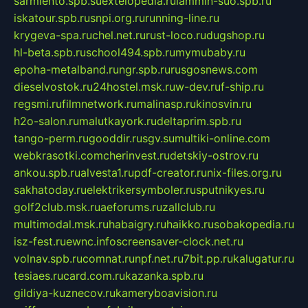
sarmiento.spb.su
extelopedia.ru
lammin-suo.spb.ru
iskatour.spb.ru
snpi.org.ru
running-line.ru
krygeva-spa.ru
chel.net.ru
rust-loco.ru
dugshop.ru
hl-beta.spb.ru
school494.spb.ru
mymubaby.ru
epoha-metalband.ru
ngr.spb.ru
rusgosnews.com
dieselvostok.ru
24hostel.msk.ru
w-dev.ru
f-ship.ru
regsmi.ru
filmnetwork.ru
malinasp.ru
kinosvin.ru
h2o-salon.ru
malutkayork.ru
deltaprim.spb.ru
tango-perm.ru
gooddir.ru
sgv.su
multiki-online.com
webkrasotki.com
cherinvest.ru
detskiy-ostrov.ru
ankou.spb.ru
alvesta1.ru
pdf-creator.ru
nix-files.org.ru
sakhatoday.ru
elektrikersymboler.ru
sputnikyes.ru
golf2club.msk.ru
aeforums.ru
zallclub.ru
multimodal.msk.ru
habaigry.ru
haikko.ru
sobakopedia.ru
isz-fest.ru
ewnc.info
screensaver-clock.net.ru
volnav.spb.ru
comnat.ru
npf.net.ru
7bit.pp.ru
kalugatur.ru
tesiaes.ru
card.com.ru
kazanka.spb.ru
gildiya-kuznecov.ru
kameryboavision.ru