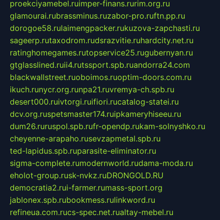
proekciyamebel.ru
imper-finans.ru
rim.org.ru
glamourai.ru
brassminus.ru
zabor-pro.ru
ftn.pp.ru
dorogoe58.ru
laimengpacker.ru
kuzova-zapchasti.ru
sageerp.ru
taxodrom.ru
dsrazvitie.ru
hardcity.net.ru
ratinghomegames.ru
topservice25.ru
gubernyan.ru
gtglasslined.ru
ii4.ru
tssport.spb.ru
andorra24.com
blackwallstreet.ru
oboimos.ru
optim-doors.com.ru
ikuch.ru
nycr.org.ru
npa21.ru
vremya-ch.spb.ru
desert000.ru
ivtorgi.ru
ifiori.ru
catalog-statei.ru
dcv.org.ru
spetsmaster174.ru
ipkameryhiseeu.ru
dum26.ru
ruspol.spb.ru
fr-opendp.ru
kam-solnyshko.ru
cheyenne-arapaho.ru
sevzapmetal.spb.ru
ted-lapidus.spb.ru
parasite-eliminator.ru
sigma-complete.ru
modernworld.ru
dama-moda.ru
eholot-group.ru
sk-nvkz.ru
DRONGOLD.RU
democratia2.ru
i-farmer.ru
mass-sport.org
jablonex.spb.ru
bookmess.ru
linkword.ru
refineua.com.ru
cs-spec.net.ru
altay-mebel.ru