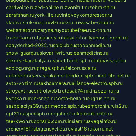
cardvoice.ru
zed-online.ru
zvonitut.ru
zebra-tlt.ru
zarafshan.ru
york-life.ru
vintovoykompressor.ru
vladivostok-map.ru
vlknrussia.ru
wasabi-shop.ru
webamator.ru
zaryna.ru
youtubefree.ru
x-ton.ru
trade-farm.ru
tajuncos.ru
taksu.ru
tor-lyubov-i-grom.ru
spayderhed-2022.ru
splclub.ru
stoppamedia.ru
snow-guard.ru
slovar-ivrit.ru
cleanmedicine.ru
shkurki-karakulya.ru
kanotiforet.spb.ru
tutmassage.ru
ecolog.org.ru
praga.spb.ru
falcorussia.ru
autodoctorservis.ru
kamertondom.spb.ru
net-life.net.ru
avto-vozim.ru
sakhcamera.ru
alliance-electro.spb.ru
stroyavt.ru
controlweb1.ru
tdsak74.ru
kinzozo-ru.ru
kvotka.ru
iron-snab.ru
costa-bella.ru
eugrus.pp.ru
associaciya39.ru
primexpo.spb.ru
bezmorchin.ru
ia2.ru
cpt21.ru
ispecspb.ru
regahost.ru
kolosok-elita.ru
tae-kwon.ru
consrio.com.ru
insiam.ru
avegainfo.ru
archery161.ru
bigencyclica.ru
vlast16.ru
korru.net