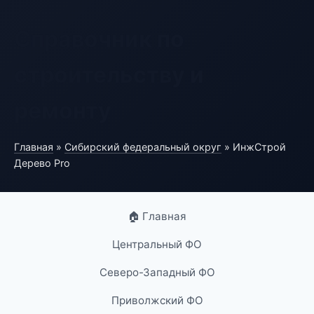
Справочник по
строительству и
ремонту
Главная
»
Сибирский федеральный округ
» ИнжСтрой
Дерево Pro
🏠 Главная
Центральный ФО
Северо-Западный ФО
Приволжский ФО