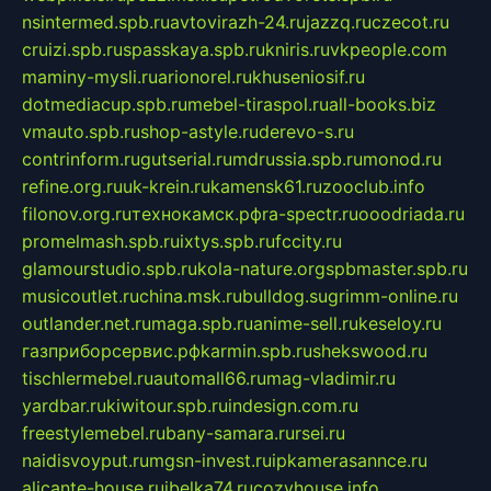
nsintermed.spb.ru
avtovirazh-24.ru
jazzq.ru
czecot.ru
cruizi.spb.ru
spasskaya.spb.ru
kniris.ru
vkpeople.com
maminy-mysli.ru
arionorel.ru
khuseniosif.ru
dotmediacup.spb.ru
mebel-tiraspol.ru
all-books.biz
vmauto.spb.ru
shop-astyle.ru
derevo-s.ru
contrinform.ru
gutserial.ru
mdrussia.spb.ru
monod.ru
refine.org.ru
uk-krein.ru
kamensk61.ru
zooclub.info
filonov.org.ru
технокамск.рф
ra-spectr.ru
ooodriada.ru
promelmash.spb.ru
ixtys.spb.ru
fccity.ru
glamourstudio.spb.ru
kola-nature.org
spbmaster.spb.ru
musicoutlet.ru
china.msk.ru
bulldog.su
grimm-online.ru
outlander.net.ru
maga.spb.ru
anime-sell.ru
keseloy.ru
газприборсервис.рф
karmin.spb.ru
shekswood.ru
tischlermebel.ru
automall66.ru
mag-vladimir.ru
yardbar.ru
kiwitour.spb.ru
indesign.com.ru
freestylemebel.ru
bany-samara.ru
rsei.ru
naidisvoyput.ru
mgsn-invest.ru
ipkamerasannce.ru
alicante-house.ru
ibelka74.ru
cozyhouse.info