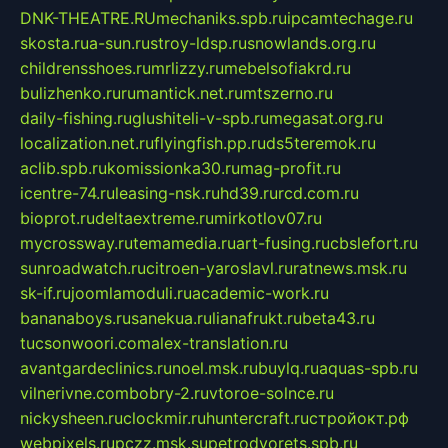
DNK-THEATRE.RU
mechaniks.spb.ru
ipcamtechage.ru
skosta.ru
a-sun.ru
stroy-ldsp.ru
snowlands.org.ru
childrensshoes.ru
mrlizzy.ru
mebelsofiakrd.ru
bulizhenko.ru
rumantick.net.ru
mtszerno.ru
daily-fishing.ru
glushiteli-v-spb.ru
megasat.org.ru
localization.net.ru
flyingfish.pp.ru
ds5teremok.ru
aclib.spb.ru
komissionka30.ru
mag-profit.ru
icentre-74.ru
leasing-nsk.ru
hd39.ru
rcd.com.ru
bioprot.ru
deltaextreme.ru
mirkotlov07.ru
mycrossway.ru
temamedia.ru
art-fusing.ru
cbslefort.ru
sunroadwatch.ru
citroen-yaroslavl.ru
ratnews.msk.ru
sk-if.ru
joomlamoduli.ru
academic-work.ru
bananaboys.ru
sanekua.ru
lianafrukt.ru
beta43.ru
tucsonwoori.com
alex-translation.ru
avantgardeclinics.ru
noel.msk.ru
buylq.ru
aquas-spb.ru
vilnerivne.com
bobry-2.ru
vtoroe-solnce.ru
nickysheen.ru
clockmir.ru
huntercraft.ru
стройокт.рф
webpixels.ru
pczz.msk.su
petrodvorets.spb.ru