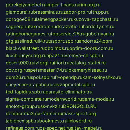
proekciyamebel.ru
imper-finans.ru
rim.org.ru
glamourai.ru
brassminus.ru
zabor-pro.ru
ftn.pp.ru
dorogoe58.ru
laimengpacker.ru
kuzova-zapchasti.ru
sageerp.ru
taxodrom.ru
dsrazvitie.ru
hardcity.net.ru
ratinghomegames.ru
topservice25.ru
gubernyan.ru
gtglasslined.ru
ii4.ru
tssport.spb.ru
andorra24.com
blackwallstreet.ru
oboimos.ru
optim-doors.com.ru
ikuch.ru
nycr.org.ru
npa21.ru
vremya-ch.spb.ru
desert000.ru
ivtorgi.ru
ifiori.ru
catalog-statei.ru
dcv.org.ru
spetsmaster174.ru
ipkameryhiseeu.ru
dum26.ru
ruspol.spb.ru
fr-opendp.ru
kam-solnyshko.ru
cheyenne-arapaho.ru
sevzapmetal.spb.ru
ted-lapidus.spb.ru
parasite-eliminator.ru
sigma-complete.ru
modernworld.ru
dama-moda.ru
eholot-group.ru
sk-nvkz.ru
DRONGOLD.RU
democratia2.ru
i-farmer.ru
mass-sport.org
jablonex.spb.ru
bookmess.ru
linkword.ru
refineua.com.ru
cs-spec.net.ru
altay-mebel.ru