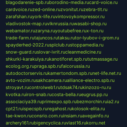
blagodarenie-spb.ru
borodino-media.ru
card-voice.ru
cardvoice.ru
zed-online.ru
zvonitut.ru
zebra-tlt.ru
zarafshan.ru
york-life.ru
vintovoykompressor.ru
vladivostok-map.ru
vlknrussia.ru
wasabi-shop.ru
webamator.ru
zaryna.ru
youtubefree.ru
x-ton.ru
trade-farm.ru
tajuncos.ru
taksu.ru
tor-lyubov-i-grom.ru
spayderhed-2022.ru
splclub.ru
stoppamedia.ru
snow-guard.ru
slovar-ivrit.ru
cleanmedicine.ru
shkurki-karakulya.ru
kanotiforet.spb.ru
tutmassage.ru
ecolog.org.ru
praga.spb.ru
falcorussia.ru
autodoctorservis.ru
kamertondom.spb.ru
net-life.net.ru
avto-vozim.ru
sakhcamera.ru
alliance-electro.spb.ru
stroyavt.ru
controlweb1.ru
tdsak74.ru
kinzozo-ru.ru
kvotka.ru
iron-snab.ru
costa-bella.ru
eugrus.pp.ru
associaciya39.ru
primexpo.spb.ru
bezmorchin.ru
ia2.ru
cpt21.ru
ispecspb.ru
regahost.ru
kolosok-elita.ru
tae-kwon.ru
consrio.com.ru
insiam.ru
avegainfo.ru
archery161.ru
bigencyclica.ru
vlast16.ru
korru.net