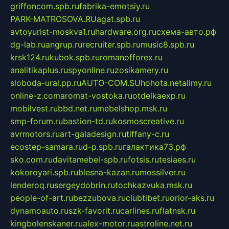
griffoncom.spb.ru
fabrika-emotsiy.ru
PARK-MATROSOVA.RU
agat.spb.ru
avtoyurist-moskva1.ru
hardware.org.ru
схема-авто.рф
dg-lab.ru
angrup.ru
recruiter.spb.ru
music8.spb.ru
krsk124.ru
kubok.spb.ru
romanofforex.ru
analitikaplus.ru
spyonline.ru
zosikamery.ru
sloboda-ural.pp.ru
AUTO-COM.SU
hohota.net
alimy.ru
online-z.com
aromat-vostoka.ru
otdelkaexp.ru
mobilvest.ru
bbd.net.ru
mebelshop.msk.ru
smp-forum.ru
bastion-td.ru
kosmoscreative.ru
avrmotors.ru
art-galadesign.ru
tiffany-c.ru
ecostep-samara.ru
d-p.spb.ru
галактика73.рф
sko.com.ru
davitamebel-spb.ru
fotsis.ru
tesiaes.ru
kokoroyari.spb.ru
blesna-kazan.ru
mossilver.ru
lenderoq.ru
sergeydobrin.ru
tochkazvuka.msk.ru
people-of-art.ru
bezzubova.ru
clubtibet.ru
orior-aks.ru
dynamoauto.ru
szk-favorit.ru
carlines.ru
flatnsk.ru
kingbolenskaner.ru
alex-motor.ru
astroline.net.ru