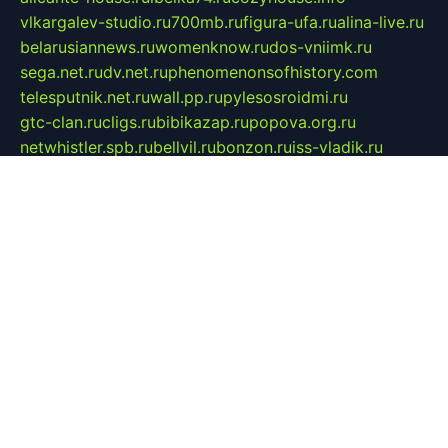
vlkargalev-studio.ru
700mb.ru
figura-ufa.ru
alina-live.ru
belarusiannews.ru
womenknow.ru
dos-vniimk.ru
sega.net.ru
dv.net.ru
phenomenonsofhistory.com
telesputnik.net.ru
wall.pp.ru
pylesosroidmi.ru
gtc-clan.ru
cligs.ru
bibikazap.ru
popova.org.ru
netwhistler.spb.ru
bellvil.ru
bonzon.ru
iss-vladik.ru
defiparis.net.ru
las-gryzas.ru
amku.ru
electednews.spb.ru
feather.org.ru
spar72.ru
tankiigri.ru
dominus.com.ru
ibtree.ru
sanykool.pp.ru
unixlib.org.ru
menatep.spb.ru
gartenterrassen.ru
printeka.ru
skvozilka.com.ru
parkovka-pub.ru
lovemobi.ru
art-ru.ru
emulatorz.com.ru
alucomp.com.ru
tatforum.com.ru
alternativa-profi.ru
dermakler.ru
artsurvey.ru
aredir.ru
khimspas.ru
centr-maxi.ru
2018r.ru
bort-stomer-defort.ru
professional2.ru
gibsons.ru
artselena.ru
art-pilot.ru
ingredient.spb.ru
npfpolimer.spb.ru
argentum.spb.ru
hom-edu.ru
af-num.ru
cashadvanceamericasev.org
trexp.spb.ru