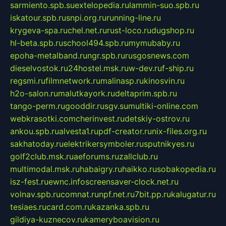
sarmiento.spb.su
extelopedia.ru
lammin-suo.spb.ru
iskatour.spb.ru
snpi.org.ru
running-line.ru
krygeva-spa.ru
chel.net.ru
rust-loco.ru
dugshop.ru
hl-beta.spb.ru
school494.spb.ru
mymubaby.ru
epoha-metalband.ru
ngr.spb.ru
rusgosnews.com
dieselvostok.ru
24hostel.msk.ru
w-dev.ru
f-ship.ru
regsmi.ru
filmnetwork.ru
malinasp.ru
kinosvin.ru
h2o-salon.ru
malutkayork.ru
deltaprim.spb.ru
tango-perm.ru
gooddir.ru
sgv.su
multiki-online.com
webkrasotki.com
cherinvest.ru
detskiy-ostrov.ru
ankou.spb.ru
alvesta1.ru
pdf-creator.ru
nix-files.org.ru
sakhatoday.ru
elektrikersymboler.ru
sputnikyes.ru
golf2club.msk.ru
aeforums.ru
zallclub.ru
multimodal.msk.ru
habaigry.ru
haikko.ru
sobakopedia.ru
isz-fest.ru
ewnc.info
screensaver-clock.net.ru
volnav.spb.ru
comnat.ru
npf.net.ru
7bit.pp.ru
kalugatur.ru
tesiaes.ru
card.com.ru
kazanka.spb.ru
gildiya-kuznecov.ru
kameryboavision.ru