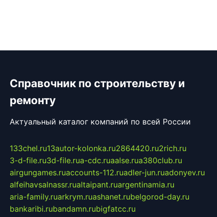
Справочник по строительству и
ремонту
Актуальный каталог компаний по всей России
133chel.ru
13autor-kolonka.ru
2864420.ru
2rich.ru
3-d-file.ru
3d-file.ru
a-cdc.ru
aalse.ru
a380club.ru
airgungames.ru
accounts-112.ru
adler-jun.ru
adonyev.ru
alfeihavsalnassr.ru
altaipant.ru
argentinamia.ru
aria-family.ru
arkrym.ru
ashanet.ru
belgorod-day.ru
bankaribi.ru
bandamn.ru
bigfatcc.ru