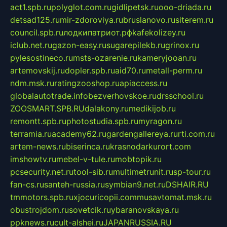
act1.spb.ru
polyglot.com.ru
gidlipetsk.ru
ooo-driada.ru
detsad125.ru
mir-zdoroviya.ru
bruslanovo.ru
siterem.ru
council.spb.ru
лодкипатриот.рф
kafekolizey.ru
iclub.net.ru
gazon-easy.ru
sugarepilekb.ru
grinox.ru
pylesostineco.ru
msts-ozarenie.ru
kameryjooan.ru
artemovskij.ru
dopler.spb.ru
aid70.ru
metall-perm.ru
ndm.msk.ru
ratingzooshop.ru
apiaccess.ru
globalautotrade.info
bezverhovskoe.ru
drsschool.ru
ZOOSMART.SPB.RU
dalakony.ru
medikijob.ru
remontt.spb.ru
photostudia.spb.ru
myragon.ru
terramia.ru
academy62.ru
gardengallereya.ru
rti.com.ru
artem-news.ru
biserinca.ru
krasnodarkurort.com
imshowtv.ru
mebel-v-tule.ru
mobtopik.ru
pcsecurity.net.ru
tool-sib.ru
multimetrunit.ru
sp-tour.ru
fan-cs.ru
santeh-russia.ru
symbian9.net.ru
DSHAIR.RU
tmmotors.spb.ru
xjocuricopii.com
musavtomat.msk.ru
obustrojdom.ru
sovetcik.ru
ybaranovskaya.ru
ppknews.ru
cult-alshei.ru
JAPANRUSSIA.RU