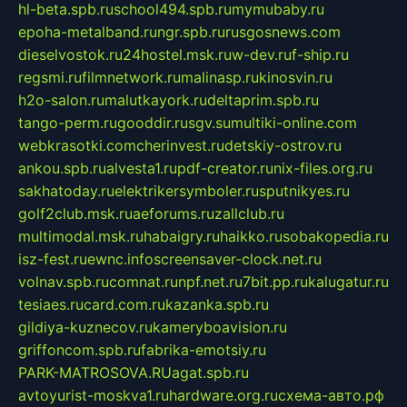
hl-beta.spb.ru
school494.spb.ru
mymubaby.ru
epoha-metalband.ru
ngr.spb.ru
rusgosnews.com
dieselvostok.ru
24hostel.msk.ru
w-dev.ru
f-ship.ru
regsmi.ru
filmnetwork.ru
malinasp.ru
kinosvin.ru
h2o-salon.ru
malutkayork.ru
deltaprim.spb.ru
tango-perm.ru
gooddir.ru
sgv.su
multiki-online.com
webkrasotki.com
cherinvest.ru
detskiy-ostrov.ru
ankou.spb.ru
alvesta1.ru
pdf-creator.ru
nix-files.org.ru
sakhatoday.ru
elektrikersymboler.ru
sputnikyes.ru
golf2club.msk.ru
aeforums.ru
zallclub.ru
multimodal.msk.ru
habaigry.ru
haikko.ru
sobakopedia.ru
isz-fest.ru
ewnc.info
screensaver-clock.net.ru
volnav.spb.ru
comnat.ru
npf.net.ru
7bit.pp.ru
kalugatur.ru
tesiaes.ru
card.com.ru
kazanka.spb.ru
gildiya-kuznecov.ru
kameryboavision.ru
griffoncom.spb.ru
fabrika-emotsiy.ru
PARK-MATROSOVA.RU
agat.spb.ru
avtoyurist-moskva1.ru
hardware.org.ru
схема-авто.рф