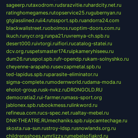
sageerp.ru
taxodrom.ru
dsrazvitie.ru
hardcity.net.ru
ratinghomegames.ru
topservice25.ru
gubernyan.ru
gtglasslined.ru
ii4.ru
tssport.spb.ru
andorra24.com
blackwallstreet.ru
oboimos.ru
optim-doors.com.ru
ikuch.ru
nycr.org.ru
npa21.ru
vremya-ch.spb.ru
desert000.ru
ivtorgi.ru
ifiori.ru
catalog-statei.ru
dcv.org.ru
spetsmaster174.ru
ipkameryhiseeu.ru
dum26.ru
ruspol.spb.ru
fr-opendp.ru
kam-solnyshko.ru
cheyenne-arapaho.ru
sevzapmetal.spb.ru
ted-lapidus.spb.ru
parasite-eliminator.ru
sigma-complete.ru
modernworld.ru
dama-moda.ru
eholot-group.ru
sk-nvkz.ru
DRONGOLD.RU
democratia2.ru
i-farmer.ru
mass-sport.org
jablonex.spb.ru
bookmess.ru
linkword.ru
refineua.com.ru
cs-spec.net.ru
altay-mebel.ru
DNK-THEATRE.RU
mechaniks.spb.ru
ipcamtechage.ru
skosta.ru
a-sun.ru
stroy-ldsp.ru
snowlands.org.ru
childrensshoes.ru
mrlizzy.ru
mebelsofiakrd.ru