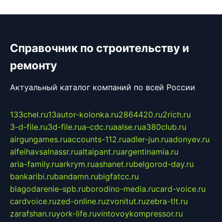
Справочник по строительству и
ремонту
Актуальный каталог компаний по всей России
133chel.ru
13autor-kolonka.ru
2864420.ru
2rich.ru
3-d-file.ru
3d-file.ru
a-cdc.ru
aalse.ru
a380club.ru
airgungames.ru
accounts-112.ru
adler-jun.ru
adonyev.ru
alfeihavsalnassr.ru
altaipant.ru
argentinamia.ru
aria-family.ru
arkrym.ru
ashanet.ru
belgorod-day.ru
bankaribi.ru
bandamn.ru
bigfatcc.ru
blagodarenie-spb.ru
borodino-media.ru
card-voice.ru
cardvoice.ru
zed-online.ru
zvonitut.ru
zebra-tlt.ru
zarafshan.ru
york-life.ru
vintovoykompressor.ru