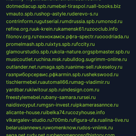
dotmediacup.spb.ru
mebel-tiraspol.ru
all-books.biz
vmauto.spb.ru
shop-astyle.ru
derevo-s.ru
contrinform.ru
gutserial.ru
mdrussia.spb.ru
monod.ru
refine.org.ru
uk-krein.ru
kamensk61.ru
zooclub.info
filonov.org.ru
технокамск.рф
ra-spectr.ru
ooodriada.ru
promelmash.spb.ru
ixtys.spb.ru
fccity.ru
glamourstudio.spb.ru
kola-nature.org
spbmaster.spb.ru
musicoutlet.ru
china.msk.ru
bulldog.su
grimm-online.ru
outlander.net.ru
maga.spb.ru
anime-sell.ru
keseloy.ru
газприборсервис.рф
karmin.spb.ru
shekswood.ru
tischlermebel.ru
automall66.ru
mag-vladimir.ru
yardbar.ru
kiwitour.spb.ru
indesign.com.ru
freestylemebel.ru
bany-samara.ru
rsei.ru
naidisvoyput.ru
mgsn-invest.ru
ipkamerasannce.ru
alicante-house.ru
ibelka74.ru
cozyhouse.info
vlkargalev-studio.ru
700mb.ru
figura-ufa.ru
alina-live.ru
belarusiannews.ru
womenknow.ru
dos-vniimk.ru
sega.net.ru
dv.net.ru
phenomenonsofhistory.com