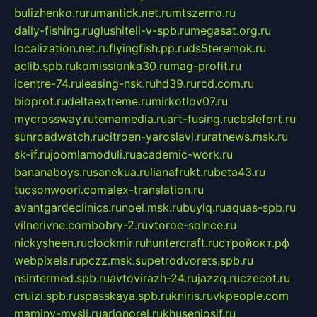
bulizhenko.ru
rumantick.net.ru
mtszerno.ru
daily-fishing.ru
glushiteli-v-spb.ru
megasat.org.ru
localization.net.ru
flyingfish.pp.ru
ds5teremok.ru
aclib.spb.ru
komissionka30.ru
mag-profit.ru
icentre-74.ru
leasing-nsk.ru
hd39.ru
rcd.com.ru
bioprot.ru
deltaextreme.ru
mirkotlov07.ru
mycrossway.ru
temamedia.ru
art-fusing.ru
cbslefort.ru
sunroadwatch.ru
citroen-yaroslavl.ru
ratnews.msk.ru
sk-if.ru
joomlamoduli.ru
academic-work.ru
bananaboys.ru
sanekua.ru
lianafrukt.ru
beta43.ru
tucsonwoori.com
alex-translation.ru
avantgardeclinics.ru
noel.msk.ru
buylq.ru
aquas-spb.ru
vilnerivne.com
bobry-2.ru
vtoroe-solnce.ru
nickysheen.ru
clockmir.ru
huntercraft.ru
стройокт.рф
webpixels.ru
pczz.msk.su
petrodvorets.spb.ru
nsintermed.spb.ru
avtovirazh-24.ru
jazzq.ru
czecot.ru
cruizi.spb.ru
spasskaya.spb.ru
kniris.ru
vkpeople.com
maminy-mysli.ru
arionorel.ru
khuseniosif.ru