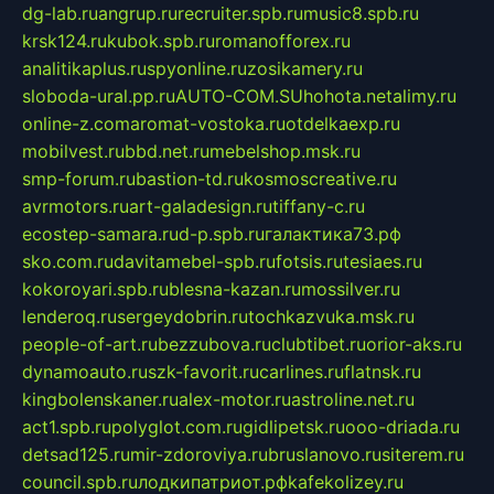
dg-lab.ru
angrup.ru
recruiter.spb.ru
music8.spb.ru
krsk124.ru
kubok.spb.ru
romanofforex.ru
analitikaplus.ru
spyonline.ru
zosikamery.ru
sloboda-ural.pp.ru
AUTO-COM.SU
hohota.net
alimy.ru
online-z.com
aromat-vostoka.ru
otdelkaexp.ru
mobilvest.ru
bbd.net.ru
mebelshop.msk.ru
smp-forum.ru
bastion-td.ru
kosmoscreative.ru
avrmotors.ru
art-galadesign.ru
tiffany-c.ru
ecostep-samara.ru
d-p.spb.ru
галактика73.рф
sko.com.ru
davitamebel-spb.ru
fotsis.ru
tesiaes.ru
kokoroyari.spb.ru
blesna-kazan.ru
mossilver.ru
lenderoq.ru
sergeydobrin.ru
tochkazvuka.msk.ru
people-of-art.ru
bezzubova.ru
clubtibet.ru
orior-aks.ru
dynamoauto.ru
szk-favorit.ru
carlines.ru
flatnsk.ru
kingbolenskaner.ru
alex-motor.ru
astroline.net.ru
act1.spb.ru
polyglot.com.ru
gidlipetsk.ru
ooo-driada.ru
detsad125.ru
mir-zdoroviya.ru
bruslanovo.ru
siterem.ru
council.spb.ru
лодкипатриот.рф
kafekolizey.ru