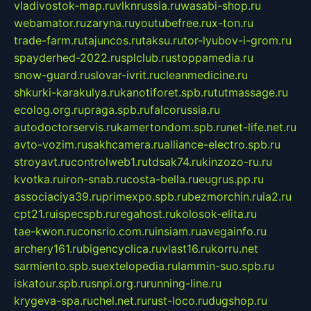
vladivostok-map.ru
vlknrussia.ru
wasabi-shop.ru
webamator.ru
zaryna.ru
youtubefree.ru
x-ton.ru
trade-farm.ru
tajuncos.ru
taksu.ru
tor-lyubov-i-grom.ru
spayderhed-2022.ru
splclub.ru
stoppamedia.ru
snow-guard.ru
slovar-ivrit.ru
cleanmedicine.ru
shkurki-karakulya.ru
kanotiforet.spb.ru
tutmassage.ru
ecolog.org.ru
praga.spb.ru
falcorussia.ru
autodoctorservis.ru
kamertondom.spb.ru
net-life.net.ru
avto-vozim.ru
sakhcamera.ru
alliance-electro.spb.ru
stroyavt.ru
controlweb1.ru
tdsak74.ru
kinzozo-ru.ru
kvotka.ru
iron-snab.ru
costa-bella.ru
eugrus.pp.ru
associaciya39.ru
primexpo.spb.ru
bezmorchin.ru
ia2.ru
cpt21.ru
ispecspb.ru
regahost.ru
kolosok-elita.ru
tae-kwon.ru
consrio.com.ru
insiam.ru
avegainfo.ru
archery161.ru
bigencyclica.ru
vlast16.ru
korru.net
sarmiento.spb.su
extelopedia.ru
lammin-suo.spb.ru
iskatour.spb.ru
snpi.org.ru
running-line.ru
krygeva-spa.ru
chel.net.ru
rust-loco.ru
dugshop.ru