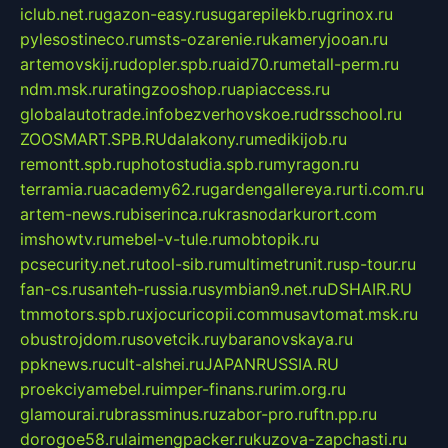
iclub.net.ru
gazon-easy.ru
sugarepilekb.ru
grinox.ru
pylesostineco.ru
msts-ozarenie.ru
kameryjooan.ru
artemovskij.ru
dopler.spb.ru
aid70.ru
metall-perm.ru
ndm.msk.ru
ratingzooshop.ru
apiaccess.ru
globalautotrade.info
bezverhovskoe.ru
drsschool.ru
ZOOSMART.SPB.RU
dalakony.ru
medikijob.ru
remontt.spb.ru
photostudia.spb.ru
myragon.ru
terramia.ru
academy62.ru
gardengallereya.ru
rti.com.ru
artem-news.ru
biserinca.ru
krasnodarkurort.com
imshowtv.ru
mebel-v-tule.ru
mobtopik.ru
pcsecurity.net.ru
tool-sib.ru
multimetrunit.ru
sp-tour.ru
fan-cs.ru
santeh-russia.ru
symbian9.net.ru
DSHAIR.RU
tmmotors.spb.ru
xjocuricopii.com
musavtomat.msk.ru
obustrojdom.ru
sovetcik.ru
ybaranovskaya.ru
ppknews.ru
cult-alshei.ru
JAPANRUSSIA.RU
proekciyamebel.ru
imper-finans.ru
rim.org.ru
glamourai.ru
brassminus.ru
zabor-pro.ru
ftn.pp.ru
dorogoe58.ru
laimengpacker.ru
kuzova-zapchasti.ru