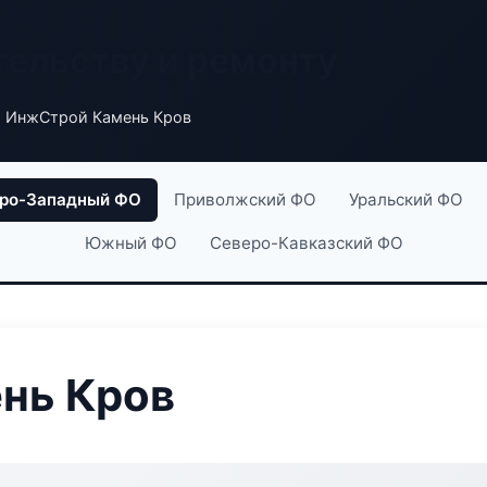
тельству и ремонту
 ИнжСтрой Камень Кров
ро-Западный ФО
Приволжский ФО
Уральский ФО
Южный ФО
Северо-Кавказский ФО
нь Кров