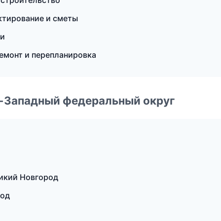
 строительство
ктирование и сметы
ри
емонт и перепланировка
о-Западный федеральный округ
икий Новгород
род