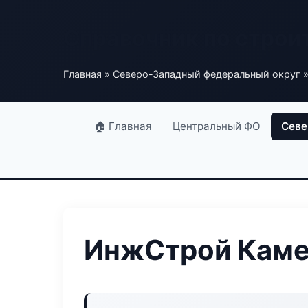
Справочник по строи
Главная
»
Северо-Западный федеральный округ
»
🏠 Главная
Центральный ФО
Севе
ИнжСтрой Каме