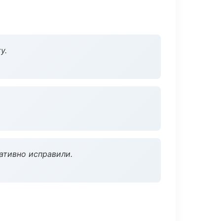
у.
ативно исправили.