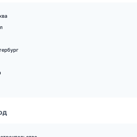
ква
л
тербург
а
од