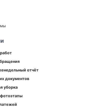
емы
ми
 работ
обращения
женедельный отчёт
их документов
ая уборка
 фотоэтапы
платежей