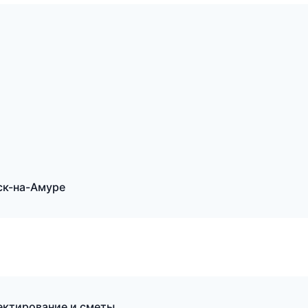
ск-на-Амуре
ектирование и сметы