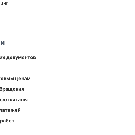
динг
ми
их документов
птовым ценам
обращения
 фотоэтапы
платежей
 работ