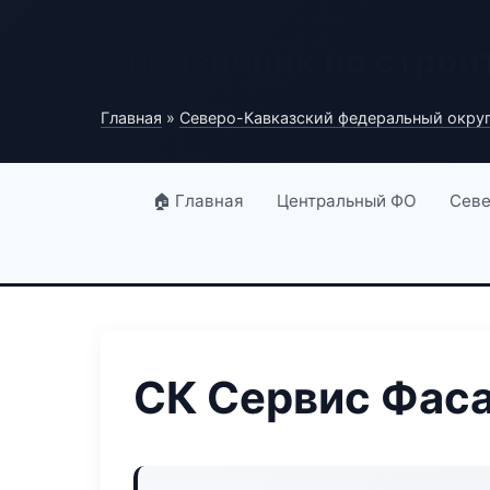
Справочник по строи
Главная
»
Северо-Кавказский федеральный окру
🏠 Главная
Центральный ФО
Севе
СК Сервис Фас