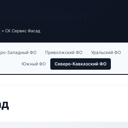
тельству и ремонту
г
» СК Сервис Фасад
ро-Западный ФО
Приволжский ФО
Уральский ФО
Южный ФО
Северо-Кавказский ФО
ад