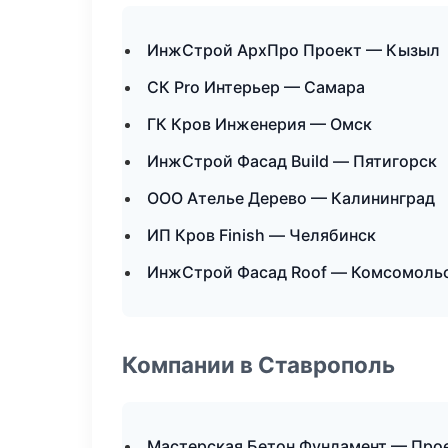
ИнжСтрой АрхПро Проект — Кызыл
СК Pro Интерьер — Самара
ГК Кров Инженерия — Омск
ИнжСтрой Фасад Build — Пятигорск
ООО Ателье Дерево — Калининград
ИП Кров Finish — Челябинск
ИнжСтрой Фасад Roof — Комсомоль
Компании в Ставрополь
Мастерская Бетон Фундамент — Про