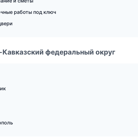
ание и сметы
очные работы под ключ
двери
о-Кавказский федеральный округ
чик
ополь