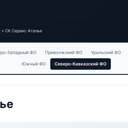
тельству и ремонту
г
» СК Сервис Ателье
ро-Западный ФО
Приволжский ФО
Уральский ФО
Южный ФО
Северо-Кавказский ФО
лье