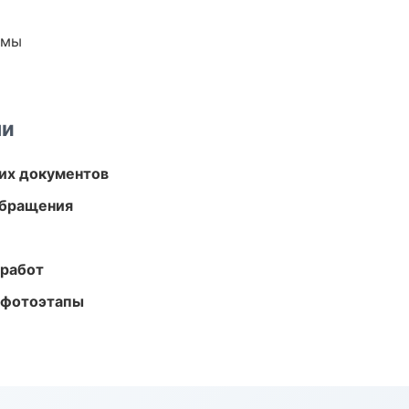
емы
ми
их документов
обращения
 работ
 фотоэтапы