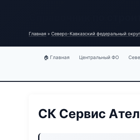
Справочник по строи
Главная
»
Северо-Кавказский федеральный окру
🏠 Главная
Центральный ФО
Севе
СК Сервис Ате