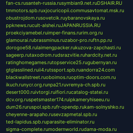
fan-cs.ru
santeh-russia.ru
symbian9.net.ru
DSHAIR.RU
tmmotors.spb.ru
xjocuricopii.com
musavtomat.msk.ru
obustrojdom.ru
sovetcik.ru
ybaranovskaya.ru
ppknews.ru
cult-alshei.ru
JAPANRUSSIA.RU
proekciyamebel.ru
imper-finans.ru
rim.org.ru
glamourai.ru
brassminus.ru
zabor-pro.ru
ftn.pp.ru
dorogoe58.ru
laimengpacker.ru
kuzova-zapchasti.ru
sageerp.ru
taxodrom.ru
dsrazvitie.ru
hardcity.net.ru
ratinghomegames.ru
topservice25.ru
gubernyan.ru
gtglasslined.ru
ii4.ru
tssport.spb.ru
andorra24.com
blackwallstreet.ru
oboimos.ru
optim-doors.com.ru
ikuch.ru
nycr.org.ru
npa21.ru
vremya-ch.spb.ru
desert000.ru
ivtorgi.ru
ifiori.ru
catalog-statei.ru
dcv.org.ru
spetsmaster174.ru
ipkameryhiseeu.ru
dum26.ru
ruspol.spb.ru
fr-opendp.ru
kam-solnyshko.ru
cheyenne-arapaho.ru
sevzapmetal.spb.ru
ted-lapidus.spb.ru
parasite-eliminator.ru
sigma-complete.ru
modernworld.ru
dama-moda.ru