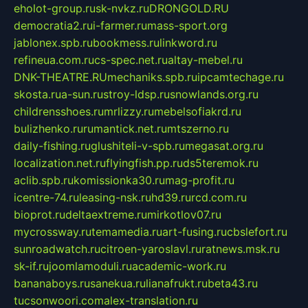
eholot-group.ru
sk-nvkz.ru
DRONGOLD.RU
democratia2.ru
i-farmer.ru
mass-sport.org
jablonex.spb.ru
bookmess.ru
linkword.ru
refineua.com.ru
cs-spec.net.ru
altay-mebel.ru
DNK-THEATRE.RU
mechaniks.spb.ru
ipcamtechage.ru
skosta.ru
a-sun.ru
stroy-ldsp.ru
snowlands.org.ru
childrensshoes.ru
mrlizzy.ru
mebelsofiakrd.ru
bulizhenko.ru
rumantick.net.ru
mtszerno.ru
daily-fishing.ru
glushiteli-v-spb.ru
megasat.org.ru
localization.net.ru
flyingfish.pp.ru
ds5teremok.ru
aclib.spb.ru
komissionka30.ru
mag-profit.ru
icentre-74.ru
leasing-nsk.ru
hd39.ru
rcd.com.ru
bioprot.ru
deltaextreme.ru
mirkotlov07.ru
mycrossway.ru
temamedia.ru
art-fusing.ru
cbslefort.ru
sunroadwatch.ru
citroen-yaroslavl.ru
ratnews.msk.ru
sk-if.ru
joomlamoduli.ru
academic-work.ru
bananaboys.ru
sanekua.ru
lianafrukt.ru
beta43.ru
tucsonwoori.com
alex-translation.ru