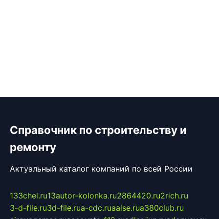
Справочник по строительству и
ремонту
Актуальный каталог компаний по всей России
133chel.ru
13autor-kolonka.ru
2864420.ru
2rich.ru
3-d-file.ru
3d-file.ru
a-cdc.ru
aalse.ru
a380club.ru