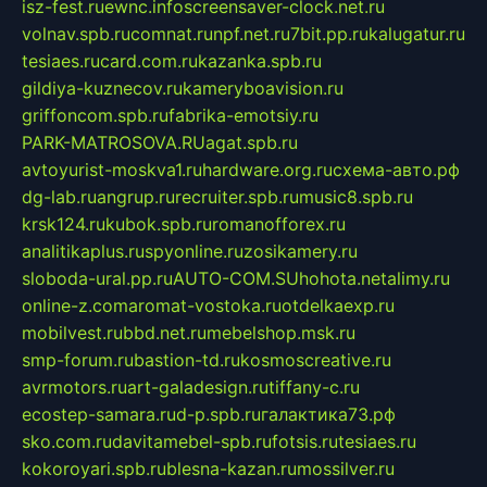
isz-fest.ru
ewnc.info
screensaver-clock.net.ru
volnav.spb.ru
comnat.ru
npf.net.ru
7bit.pp.ru
kalugatur.ru
tesiaes.ru
card.com.ru
kazanka.spb.ru
gildiya-kuznecov.ru
kameryboavision.ru
griffoncom.spb.ru
fabrika-emotsiy.ru
PARK-MATROSOVA.RU
agat.spb.ru
avtoyurist-moskva1.ru
hardware.org.ru
схема-авто.рф
dg-lab.ru
angrup.ru
recruiter.spb.ru
music8.spb.ru
krsk124.ru
kubok.spb.ru
romanofforex.ru
analitikaplus.ru
spyonline.ru
zosikamery.ru
sloboda-ural.pp.ru
AUTO-COM.SU
hohota.net
alimy.ru
online-z.com
aromat-vostoka.ru
otdelkaexp.ru
mobilvest.ru
bbd.net.ru
mebelshop.msk.ru
smp-forum.ru
bastion-td.ru
kosmoscreative.ru
avrmotors.ru
art-galadesign.ru
tiffany-c.ru
ecostep-samara.ru
d-p.spb.ru
галактика73.рф
sko.com.ru
davitamebel-spb.ru
fotsis.ru
tesiaes.ru
kokoroyari.spb.ru
blesna-kazan.ru
mossilver.ru