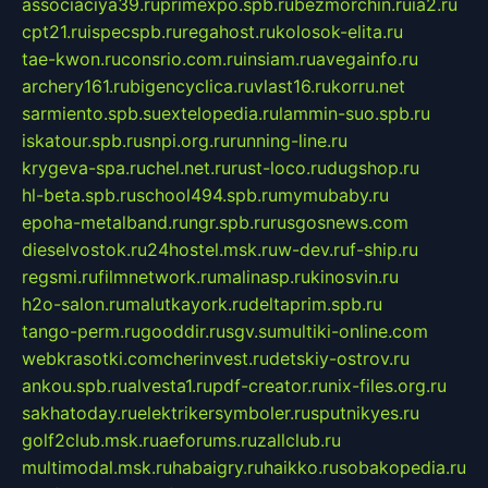
associaciya39.ru
primexpo.spb.ru
bezmorchin.ru
ia2.ru
cpt21.ru
ispecspb.ru
regahost.ru
kolosok-elita.ru
tae-kwon.ru
consrio.com.ru
insiam.ru
avegainfo.ru
archery161.ru
bigencyclica.ru
vlast16.ru
korru.net
sarmiento.spb.su
extelopedia.ru
lammin-suo.spb.ru
iskatour.spb.ru
snpi.org.ru
running-line.ru
krygeva-spa.ru
chel.net.ru
rust-loco.ru
dugshop.ru
hl-beta.spb.ru
school494.spb.ru
mymubaby.ru
epoha-metalband.ru
ngr.spb.ru
rusgosnews.com
dieselvostok.ru
24hostel.msk.ru
w-dev.ru
f-ship.ru
regsmi.ru
filmnetwork.ru
malinasp.ru
kinosvin.ru
h2o-salon.ru
malutkayork.ru
deltaprim.spb.ru
tango-perm.ru
gooddir.ru
sgv.su
multiki-online.com
webkrasotki.com
cherinvest.ru
detskiy-ostrov.ru
ankou.spb.ru
alvesta1.ru
pdf-creator.ru
nix-files.org.ru
sakhatoday.ru
elektrikersymboler.ru
sputnikyes.ru
golf2club.msk.ru
aeforums.ru
zallclub.ru
multimodal.msk.ru
habaigry.ru
haikko.ru
sobakopedia.ru