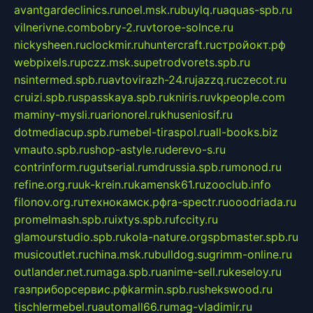
avantgardeclinics.ru
noel.msk.ru
buylq.ru
aquas-spb.ru
vilnerivne.com
bobry-2.ru
vtoroe-solnce.ru
nickysheen.ru
clockmir.ru
huntercraft.ru
стройокт.рф
webpixels.ru
pczz.msk.su
petrodvorets.spb.ru
nsintermed.spb.ru
avtovirazh-24.ru
jazzq.ru
czecot.ru
cruizi.spb.ru
spasskaya.spb.ru
kniris.ru
vkpeople.com
maminy-mysli.ru
arionorel.ru
khuseniosif.ru
dotmediacup.spb.ru
mebel-tiraspol.ru
all-books.biz
vmauto.spb.ru
shop-astyle.ru
derevo-s.ru
contrinform.ru
gutserial.ru
mdrussia.spb.ru
monod.ru
refine.org.ru
uk-krein.ru
kamensk61.ru
zooclub.info
filonov.org.ru
технокамск.рф
ra-spectr.ru
ooodriada.ru
promelmash.spb.ru
ixtys.spb.ru
fccity.ru
glamourstudio.spb.ru
kola-nature.org
spbmaster.spb.ru
musicoutlet.ru
china.msk.ru
bulldog.su
grimm-online.ru
outlander.net.ru
maga.spb.ru
anime-sell.ru
keseloy.ru
газприборсервис.рф
karmin.spb.ru
shekswood.ru
tischlermebel.ru
automall66.ru
mag-vladimir.ru