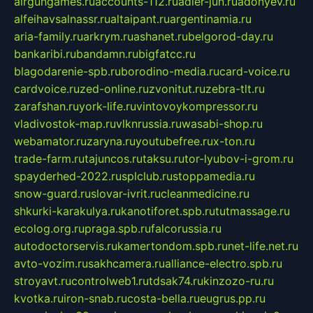
airgungames.ru
accounts-112.ru
adler-jun.ru
adonyev.ru
alfeihavsalnassr.ru
altaipant.ru
argentinamia.ru
aria-family.ru
arkrym.ru
ashanet.ru
belgorod-day.ru
bankaribi.ru
bandamn.ru
bigfatcc.ru
blagodarenie-spb.ru
borodino-media.ru
card-voice.ru
cardvoice.ru
zed-online.ru
zvonitut.ru
zebra-tlt.ru
zarafshan.ru
york-life.ru
vintovoykompressor.ru
vladivostok-map.ru
vlknrussia.ru
wasabi-shop.ru
webamator.ru
zaryna.ru
youtubefree.ru
x-ton.ru
trade-farm.ru
tajuncos.ru
taksu.ru
tor-lyubov-i-grom.ru
spayderhed-2022.ru
splclub.ru
stoppamedia.ru
snow-guard.ru
slovar-ivrit.ru
cleanmedicine.ru
shkurki-karakulya.ru
kanotiforet.spb.ru
tutmassage.ru
ecolog.org.ru
praga.spb.ru
falcorussia.ru
autodoctorservis.ru
kamertondom.spb.ru
net-life.net.ru
avto-vozim.ru
sakhcamera.ru
alliance-electro.spb.ru
stroyavt.ru
controlweb1.ru
tdsak74.ru
kinzozo-ru.ru
kvotka.ru
iron-snab.ru
costa-bella.ru
eugrus.pp.ru