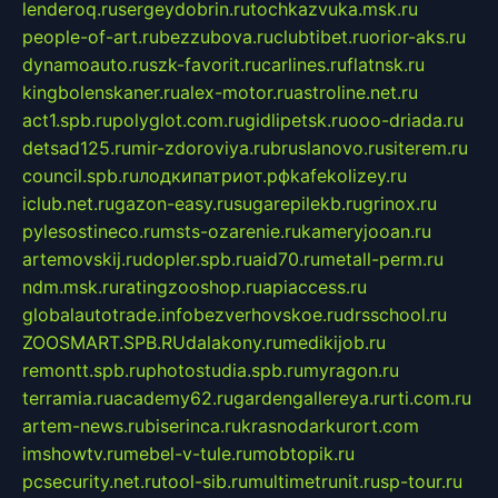
lenderoq.ru
sergeydobrin.ru
tochkazvuka.msk.ru
people-of-art.ru
bezzubova.ru
clubtibet.ru
orior-aks.ru
dynamoauto.ru
szk-favorit.ru
carlines.ru
flatnsk.ru
kingbolenskaner.ru
alex-motor.ru
astroline.net.ru
act1.spb.ru
polyglot.com.ru
gidlipetsk.ru
ooo-driada.ru
detsad125.ru
mir-zdoroviya.ru
bruslanovo.ru
siterem.ru
council.spb.ru
лодкипатриот.рф
kafekolizey.ru
iclub.net.ru
gazon-easy.ru
sugarepilekb.ru
grinox.ru
pylesostineco.ru
msts-ozarenie.ru
kameryjooan.ru
artemovskij.ru
dopler.spb.ru
aid70.ru
metall-perm.ru
ndm.msk.ru
ratingzooshop.ru
apiaccess.ru
globalautotrade.info
bezverhovskoe.ru
drsschool.ru
ZOOSMART.SPB.RU
dalakony.ru
medikijob.ru
remontt.spb.ru
photostudia.spb.ru
myragon.ru
terramia.ru
academy62.ru
gardengallereya.ru
rti.com.ru
artem-news.ru
biserinca.ru
krasnodarkurort.com
imshowtv.ru
mebel-v-tule.ru
mobtopik.ru
pcsecurity.net.ru
tool-sib.ru
multimetrunit.ru
sp-tour.ru