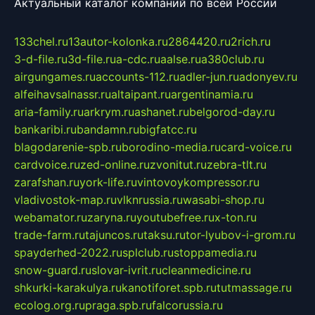
Актуальный каталог компаний по всей России
133chel.ru
13autor-kolonka.ru
2864420.ru
2rich.ru
3-d-file.ru
3d-file.ru
a-cdc.ru
aalse.ru
a380club.ru
airgungames.ru
accounts-112.ru
adler-jun.ru
adonyev.ru
alfeihavsalnassr.ru
altaipant.ru
argentinamia.ru
aria-family.ru
arkrym.ru
ashanet.ru
belgorod-day.ru
bankaribi.ru
bandamn.ru
bigfatcc.ru
blagodarenie-spb.ru
borodino-media.ru
card-voice.ru
cardvoice.ru
zed-online.ru
zvonitut.ru
zebra-tlt.ru
zarafshan.ru
york-life.ru
vintovoykompressor.ru
vladivostok-map.ru
vlknrussia.ru
wasabi-shop.ru
webamator.ru
zaryna.ru
youtubefree.ru
x-ton.ru
trade-farm.ru
tajuncos.ru
taksu.ru
tor-lyubov-i-grom.ru
spayderhed-2022.ru
splclub.ru
stoppamedia.ru
snow-guard.ru
slovar-ivrit.ru
cleanmedicine.ru
shkurki-karakulya.ru
kanotiforet.spb.ru
tutmassage.ru
ecolog.org.ru
praga.spb.ru
falcorussia.ru