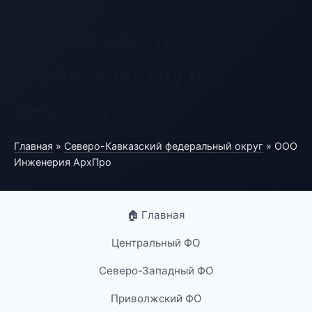
Справочник по
строительству и
ремонту
Главная
»
Северо-Кавказский федеральный округ
» ООО
Инженерия АрхПро
🏠 Главная
Центральный ФО
Северо-Западный ФО
Приволжский ФО