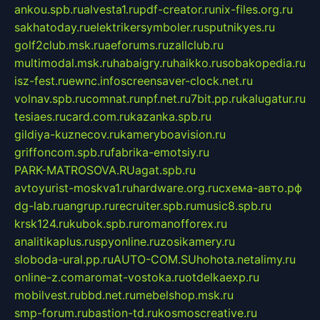
ankou.spb.ru
alvesta1.ru
pdf-creator.ru
nix-files.org.ru
sakhatoday.ru
elektrikersymboler.ru
sputnikyes.ru
golf2club.msk.ru
aeforums.ru
zallclub.ru
multimodal.msk.ru
habaigry.ru
haikko.ru
sobakopedia.ru
isz-fest.ru
ewnc.info
screensaver-clock.net.ru
volnav.spb.ru
comnat.ru
npf.net.ru
7bit.pp.ru
kalugatur.ru
tesiaes.ru
card.com.ru
kazanka.spb.ru
gildiya-kuznecov.ru
kameryboavision.ru
griffoncom.spb.ru
fabrika-emotsiy.ru
PARK-MATROSOVA.RU
agat.spb.ru
avtoyurist-moskva1.ru
hardware.org.ru
схема-авто.рф
dg-lab.ru
angrup.ru
recruiter.spb.ru
music8.spb.ru
krsk124.ru
kubok.spb.ru
romanofforex.ru
analitikaplus.ru
spyonline.ru
zosikamery.ru
sloboda-ural.pp.ru
AUTO-COM.SU
hohota.net
alimy.ru
online-z.com
aromat-vostoka.ru
otdelkaexp.ru
mobilvest.ru
bbd.net.ru
mebelshop.msk.ru
smp-forum.ru
bastion-td.ru
kosmoscreative.ru