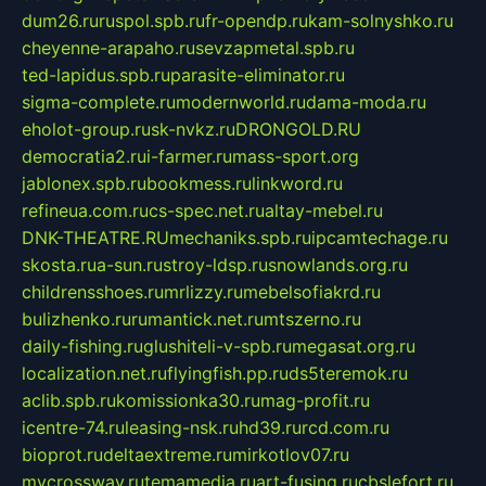
dum26.ru
ruspol.spb.ru
fr-opendp.ru
kam-solnyshko.ru
cheyenne-arapaho.ru
sevzapmetal.spb.ru
ted-lapidus.spb.ru
parasite-eliminator.ru
sigma-complete.ru
modernworld.ru
dama-moda.ru
eholot-group.ru
sk-nvkz.ru
DRONGOLD.RU
democratia2.ru
i-farmer.ru
mass-sport.org
jablonex.spb.ru
bookmess.ru
linkword.ru
refineua.com.ru
cs-spec.net.ru
altay-mebel.ru
DNK-THEATRE.RU
mechaniks.spb.ru
ipcamtechage.ru
skosta.ru
a-sun.ru
stroy-ldsp.ru
snowlands.org.ru
childrensshoes.ru
mrlizzy.ru
mebelsofiakrd.ru
bulizhenko.ru
rumantick.net.ru
mtszerno.ru
daily-fishing.ru
glushiteli-v-spb.ru
megasat.org.ru
localization.net.ru
flyingfish.pp.ru
ds5teremok.ru
aclib.spb.ru
komissionka30.ru
mag-profit.ru
icentre-74.ru
leasing-nsk.ru
hd39.ru
rcd.com.ru
bioprot.ru
deltaextreme.ru
mirkotlov07.ru
mycrossway.ru
temamedia.ru
art-fusing.ru
cbslefort.ru