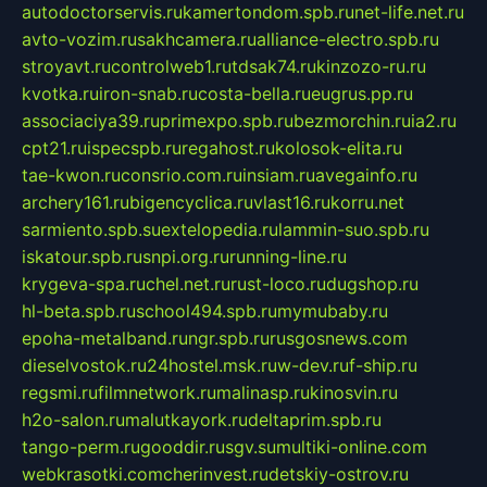
autodoctorservis.ru
kamertondom.spb.ru
net-life.net.ru
avto-vozim.ru
sakhcamera.ru
alliance-electro.spb.ru
stroyavt.ru
controlweb1.ru
tdsak74.ru
kinzozo-ru.ru
kvotka.ru
iron-snab.ru
costa-bella.ru
eugrus.pp.ru
associaciya39.ru
primexpo.spb.ru
bezmorchin.ru
ia2.ru
cpt21.ru
ispecspb.ru
regahost.ru
kolosok-elita.ru
tae-kwon.ru
consrio.com.ru
insiam.ru
avegainfo.ru
archery161.ru
bigencyclica.ru
vlast16.ru
korru.net
sarmiento.spb.su
extelopedia.ru
lammin-suo.spb.ru
iskatour.spb.ru
snpi.org.ru
running-line.ru
krygeva-spa.ru
chel.net.ru
rust-loco.ru
dugshop.ru
hl-beta.spb.ru
school494.spb.ru
mymubaby.ru
epoha-metalband.ru
ngr.spb.ru
rusgosnews.com
dieselvostok.ru
24hostel.msk.ru
w-dev.ru
f-ship.ru
regsmi.ru
filmnetwork.ru
malinasp.ru
kinosvin.ru
h2o-salon.ru
malutkayork.ru
deltaprim.spb.ru
tango-perm.ru
gooddir.ru
sgv.su
multiki-online.com
webkrasotki.com
cherinvest.ru
detskiy-ostrov.ru