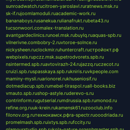
sunroadwatch.ru
citroen-yaroslavl.ru
ratnews.msk.ru
sk-if.ru
joomlamoduli.ru
academic-work.ru
bananaboys.ru
sanekua.ru
lianafrukt.ru
beta43.ru
tucsonwoori.com
alex-translation.ru
avantgardeclinics.ru
noel.msk.ru
buylq.ru
aquas-spb.ru
vilnerivne.com
bobry-2.ru
vtoroe-solnce.ru
nickysheen.ru
clockmir.ru
huntercraft.ru
стройокт.рф
webpixels.ru
pczz.msk.su
petrodvorets.spb.ru
nsintermed.spb.ru
avtovirazh-24.ru
jazzq.ru
czecot.ru
cruizi.spb.ru
spasskaya.spb.ru
kniris.ru
vkpeople.com
maminy-mysli.ru
arionorel.ru
khuseniosif.ru
dotmediacup.spb.ru
mebel-tiraspol.ru
all-books.biz
vmauto.spb.ru
shop-astyle.ru
derevo-s.ru
contrinform.ru
gutserial.ru
mdrussia.spb.ru
monod.ru
refine.org.ru
uk-krein.ru
kamensk61.ru
zooclub.info
filonov.org.ru
технокамск.рф
ra-spectr.ru
ooodriada.ru
promelmash.spb.ru
ixtys.spb.ru
fccity.ru
glamourstudio.spb.ru
kola-nature.org
spbmaster.spb.ru