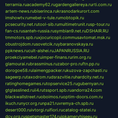
terramia.ru
academy62.ru
gardengallereya.ru
rti.com.ru
artem-news.ru
biserinca.ru
krasnodarkurort.com
imshowtv.ru
mebel-v-tule.ru
mobtopik.ru
pcsecurity.net.ru
tool-sib.ru
multimetrunit.ru
sp-tour.ru
fan-cs.ru
santeh-russia.ru
symbian9.net.ru
DSHAIR.RU
tmmotors.spb.ru
xjocuricopii.com
musavtomat.msk.ru
obustrojdom.ru
sovetcik.ru
ybaranovskaya.ru
ppknews.ru
cult-alshei.ru
JAPANRUSSIA.RU
proekciyamebel.ru
imper-finans.ru
rim.org.ru
glamourai.ru
brassminus.ru
zabor-pro.ru
ftn.pp.ru
dorogoe58.ru
laimengpacker.ru
kuzova-zapchasti.ru
sageerp.ru
taxodrom.ru
dsrazvitie.ru
hardcity.net.ru
ratinghomegames.ru
topservice25.ru
gubernyan.ru
gtglasslined.ru
ii4.ru
tssport.spb.ru
andorra24.com
blackwallstreet.ru
oboimos.ru
optim-doors.com.ru
ikuch.ru
nycr.org.ru
npa21.ru
vremya-ch.spb.ru
desert000.ru
ivtorgi.ru
ifiori.ru
catalog-statei.ru
dcv.org.ru
spetsmaster174.ru
ipkameryhiseeu.ru