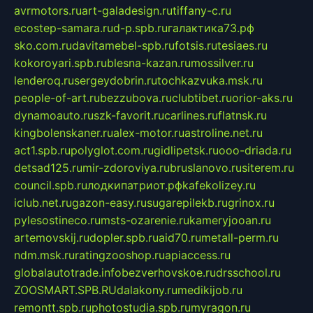
avrmotors.ru
art-galadesign.ru
tiffany-c.ru
ecostep-samara.ru
d-p.spb.ru
галактика73.рф
sko.com.ru
davitamebel-spb.ru
fotsis.ru
tesiaes.ru
kokoroyari.spb.ru
blesna-kazan.ru
mossilver.ru
lenderoq.ru
sergeydobrin.ru
tochkazvuka.msk.ru
people-of-art.ru
bezzubova.ru
clubtibet.ru
orior-aks.ru
dynamoauto.ru
szk-favorit.ru
carlines.ru
flatnsk.ru
kingbolenskaner.ru
alex-motor.ru
astroline.net.ru
act1.spb.ru
polyglot.com.ru
gidlipetsk.ru
ooo-driada.ru
detsad125.ru
mir-zdoroviya.ru
bruslanovo.ru
siterem.ru
council.spb.ru
лодкипатриот.рф
kafekolizey.ru
iclub.net.ru
gazon-easy.ru
sugarepilekb.ru
grinox.ru
pylesostineco.ru
msts-ozarenie.ru
kameryjooan.ru
artemovskij.ru
dopler.spb.ru
aid70.ru
metall-perm.ru
ndm.msk.ru
ratingzooshop.ru
apiaccess.ru
globalautotrade.info
bezverhovskoe.ru
drsschool.ru
ZOOSMART.SPB.RU
dalakony.ru
medikijob.ru
remontt.spb.ru
photostudia.spb.ru
myragon.ru