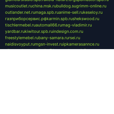
musicoutlet.ru
china.msk.ru
bulldog.su
grimm-online.ru
outlander.net.ru
maga.spb.ru
anime-sell.ru
keseloy.ru
газприборсервис.рф
karmin.spb.ru
shekswood.ru
tischlermebel.ru
automall66.ru
mag-vladimir.ru
yardbar.ru
kiwitour.spb.ru
indesign.com.ru
freestylemebel.ru
bany-samara.ru
rsei.ru
naidisvoyput.ru
mgsn-invest.ru
ipkamerasannce.ru
alicante-house.ru
ibelka74.ru
cozyhouse.info
vlkargalev-studio.ru
700mb.ru
figura-ufa.ru
alina-live.ru
belarusiannews.ru
womenknow.ru
dos-vniimk.ru
sega.net.ru
dv.net.ru
phenomenonsofhistory.com
telesputnik.net.ru
wall.pp.ru
pylesosroidmi.ru
gtc-clan.ru
cligs.ru
bibikazap.ru
popova.org.ru
netwhistler.spb.ru
bellvil.ru
bonzon.ru
iss-vladik.ru
defiparis.net.ru
las-gryzas.ru
amku.ru
electednews.spb.ru
feather.org.ru
spar72.ru
tankiigri.ru
dominus.com.ru
ibtree.ru
sanykool.pp.ru
unixlib.org.ru