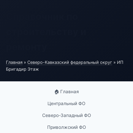
Справочник по
строительству и
ремонту
Главная
»
Северо-Кавказский федеральный округ
» ИП
Бригадир Этаж
🏠 Главная
Центральный ФО
Северо-Западный ФО
Приволжский ФО