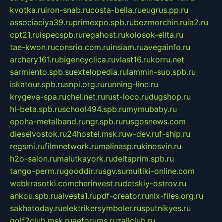
kvotka.ru
iron-snab.ru
costa-bella.ru
eugrus.pp.ru
associaciya39.ru
primexpo.spb.ru
bezmorchin.ru
ia2.ru
cpt21.ru
ispecspb.ru
regahost.ru
kolosok-elita.ru
tae-kwon.ru
consrio.com.ru
insiam.ru
avegainfo.ru
archery161.ru
bigencyclica.ru
vlast16.ru
korru.net
sarmiento.spb.su
extelopedia.ru
lammin-suo.spb.ru
iskatour.spb.ru
snpi.org.ru
running-line.ru
krygeva-spa.ru
chel.net.ru
rust-loco.ru
dugshop.ru
hl-beta.spb.ru
school494.spb.ru
mymubaby.ru
epoha-metalband.ru
ngr.spb.ru
rusgosnews.com
dieselvostok.ru
24hostel.msk.ru
w-dev.ru
f-ship.ru
regsmi.ru
filmnetwork.ru
malinasp.ru
kinosvin.ru
h2o-salon.ru
malutkayork.ru
deltaprim.spb.ru
tango-perm.ru
gooddir.ru
sgv.su
multiki-online.com
webkrasotki.com
cherinvest.ru
detskiy-ostrov.ru
ankou.spb.ru
alvesta1.ru
pdf-creator.ru
nix-files.org.ru
sakhatoday.ru
elektrikersymboler.ru
sputnikyes.ru
golf2club.msk.ru
aeforums.ru
zallclub.ru