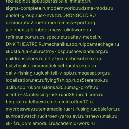
ted-lapidus.spb.ru
parasite-eliminator.ru
sigma-complete.ru
modernworld.ru
dama-moda.ru
eholot-group.ru
sk-nvkz.ru
DRONGOLD.RU
democratia2.ru
i-farmer.ru
mass-sport.org
jablonex.spb.ru
bookmess.ru
linkword.ru
refineua.com.ru
cs-spec.net.ru
altay-mebel.ru
DNK-THEATRE.RU
mechaniks.spb.ru
ipcamtechage.ru
skosta.ru
a-sun.ru
stroy-ldsp.ru
snowlands.org.ru
childrensshoes.ru
mrlizzy.ru
mebelsofiakrd.ru
bulizhenko.ru
rumantick.net.ru
mtszerno.ru
daily-fishing.ru
glushiteli-v-spb.ru
megasat.org.ru
localization.net.ru
flyingfish.pp.ru
ds5teremok.ru
aclib.spb.ru
komissionka30.ru
mag-profit.ru
icentre-74.ru
leasing-nsk.ru
hd39.ru
rcd.com.ru
bioprot.ru
deltaextreme.ru
mirkotlov07.ru
mycrossway.ru
temamedia.ru
art-fusing.ru
cbslefort.ru
sunroadwatch.ru
citroen-yaroslavl.ru
ratnews.msk.ru
sk-if.ru
joomlamoduli.ru
academic-work.ru