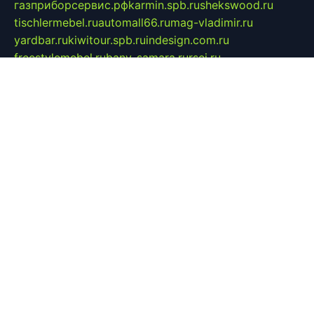
газприборсервис.рф
karmin.spb.ru
shekswood.ru
tischlermebel.ru
automall66.ru
mag-vladimir.ru
yardbar.ru
kiwitour.spb.ru
indesign.com.ru
freestylemebel.ru
bany-samara.ru
rsei.ru
naidisvoyput.ru
mgsn-invest.ru
ipkamerasannce.ru
alicante-house.ru
ibelka74.ru
cozyhouse.info
vlkargalev-studio.ru
700mb.ru
figura-ufa.ru
alina-live.ru
belarusiannews.ru
womenknow.ru
dos-vniimk.ru
sega.net.ru
dv.net.ru
phenomenonsofhistory.com
telesputnik.net.ru
wall.pp.ru
pylesosroidmi.ru
gtc-clan.ru
cligs.ru
bibikazap.ru
popova.org.ru
netwhistler.spb.ru
bellvil.ru
bonzon.ru
iss-vladik.ru
defiparis.net.ru
las-gryzas.ru
amku.ru
electednews.spb.ru
feather.org.ru
spar72.ru
tankiigri.ru
dominus.com.ru
ibtree.ru
sanykool.pp.ru
unixlib.org.ru
menatep.spb.ru
gartenterrassen.ru
printeka.ru
skvozilka.com.ru
parkovka-pub.ru
lovemobi.ru
art-ru.ru
emulatorz.com.ru
alucomp.com.ru
tatforum.com.ru