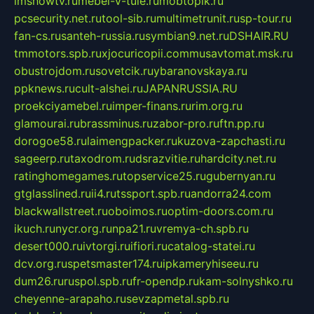
imshowtv.ru
mebel-v-tule.ru
mobtopik.ru
pcsecurity.net.ru
tool-sib.ru
multimetrunit.ru
sp-tour.ru
fan-cs.ru
santeh-russia.ru
symbian9.net.ru
DSHAIR.RU
tmmotors.spb.ru
xjocuricopii.com
musavtomat.msk.ru
obustrojdom.ru
sovetcik.ru
ybaranovskaya.ru
ppknews.ru
cult-alshei.ru
JAPANRUSSIA.RU
proekciyamebel.ru
imper-finans.ru
rim.org.ru
glamourai.ru
brassminus.ru
zabor-pro.ru
ftn.pp.ru
dorogoe58.ru
laimengpacker.ru
kuzova-zapchasti.ru
sageerp.ru
taxodrom.ru
dsrazvitie.ru
hardcity.net.ru
ratinghomegames.ru
topservice25.ru
gubernyan.ru
gtglasslined.ru
ii4.ru
tssport.spb.ru
andorra24.com
blackwallstreet.ru
oboimos.ru
optim-doors.com.ru
ikuch.ru
nycr.org.ru
npa21.ru
vremya-ch.spb.ru
desert000.ru
ivtorgi.ru
ifiori.ru
catalog-statei.ru
dcv.org.ru
spetsmaster174.ru
ipkameryhiseeu.ru
dum26.ru
ruspol.spb.ru
fr-opendp.ru
kam-solnyshko.ru
cheyenne-arapaho.ru
sevzapmetal.spb.ru