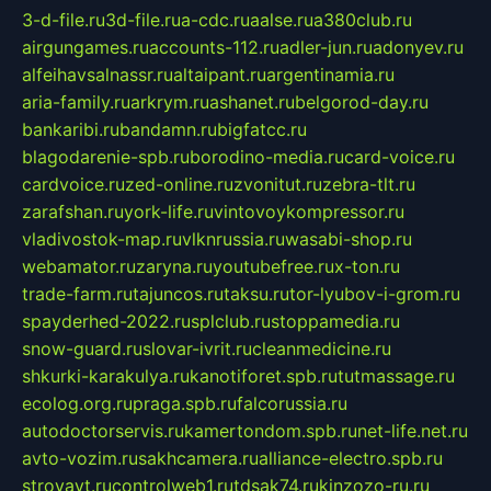
3-d-file.ru
3d-file.ru
a-cdc.ru
aalse.ru
a380club.ru
airgungames.ru
accounts-112.ru
adler-jun.ru
adonyev.ru
alfeihavsalnassr.ru
altaipant.ru
argentinamia.ru
aria-family.ru
arkrym.ru
ashanet.ru
belgorod-day.ru
bankaribi.ru
bandamn.ru
bigfatcc.ru
blagodarenie-spb.ru
borodino-media.ru
card-voice.ru
cardvoice.ru
zed-online.ru
zvonitut.ru
zebra-tlt.ru
zarafshan.ru
york-life.ru
vintovoykompressor.ru
vladivostok-map.ru
vlknrussia.ru
wasabi-shop.ru
webamator.ru
zaryna.ru
youtubefree.ru
x-ton.ru
trade-farm.ru
tajuncos.ru
taksu.ru
tor-lyubov-i-grom.ru
spayderhed-2022.ru
splclub.ru
stoppamedia.ru
snow-guard.ru
slovar-ivrit.ru
cleanmedicine.ru
shkurki-karakulya.ru
kanotiforet.spb.ru
tutmassage.ru
ecolog.org.ru
praga.spb.ru
falcorussia.ru
autodoctorservis.ru
kamertondom.spb.ru
net-life.net.ru
avto-vozim.ru
sakhcamera.ru
alliance-electro.spb.ru
stroyavt.ru
controlweb1.ru
tdsak74.ru
kinzozo-ru.ru