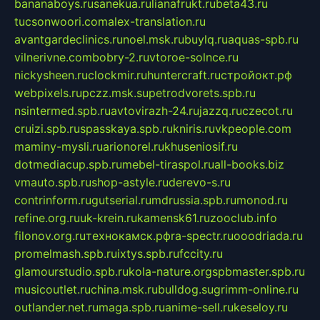
bananaboys.ru
sanekua.ru
lianafrukt.ru
beta43.ru
tucsonwoori.com
alex-translation.ru
avantgardeclinics.ru
noel.msk.ru
buylq.ru
aquas-spb.ru
vilnerivne.com
bobry-2.ru
vtoroe-solnce.ru
nickysheen.ru
clockmir.ru
huntercraft.ru
стройокт.рф
webpixels.ru
pczz.msk.su
petrodvorets.spb.ru
nsintermed.spb.ru
avtovirazh-24.ru
jazzq.ru
czecot.ru
cruizi.spb.ru
spasskaya.spb.ru
kniris.ru
vkpeople.com
maminy-mysli.ru
arionorel.ru
khuseniosif.ru
dotmediacup.spb.ru
mebel-tiraspol.ru
all-books.biz
vmauto.spb.ru
shop-astyle.ru
derevo-s.ru
contrinform.ru
gutserial.ru
mdrussia.spb.ru
monod.ru
refine.org.ru
uk-krein.ru
kamensk61.ru
zooclub.info
filonov.org.ru
технокамск.рф
ra-spectr.ru
ooodriada.ru
promelmash.spb.ru
ixtys.spb.ru
fccity.ru
glamourstudio.spb.ru
kola-nature.org
spbmaster.spb.ru
musicoutlet.ru
china.msk.ru
bulldog.su
grimm-online.ru
outlander.net.ru
maga.spb.ru
anime-sell.ru
keseloy.ru