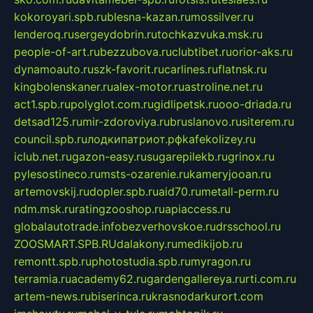
kokoroyari.spb.ru
blesna-kazan.ru
mossilver.ru
lenderoq.ru
sergeydobrin.ru
tochkazvuka.msk.ru
people-of-art.ru
bezzubova.ru
clubtibet.ru
orior-aks.ru
dynamoauto.ru
szk-favorit.ru
carlines.ru
flatnsk.ru
kingbolenskaner.ru
alex-motor.ru
astroline.net.ru
act1.spb.ru
polyglot.com.ru
gidlipetsk.ru
ooo-driada.ru
detsad125.ru
mir-zdoroviya.ru
bruslanovo.ru
siterem.ru
council.spb.ru
лодкипатриот.рф
kafekolizey.ru
iclub.net.ru
gazon-easy.ru
sugarepilekb.ru
grinox.ru
pylesostineco.ru
msts-ozarenie.ru
kameryjooan.ru
artemovskij.ru
dopler.spb.ru
aid70.ru
metall-perm.ru
ndm.msk.ru
ratingzooshop.ru
apiaccess.ru
globalautotrade.info
bezverhovskoe.ru
drsschool.ru
ZOOSMART.SPB.RU
dalakony.ru
medikijob.ru
remontt.spb.ru
photostudia.spb.ru
myragon.ru
terramia.ru
academy62.ru
gardengallereya.ru
rti.com.ru
artem-news.ru
biserinca.ru
krasnodarkurort.com