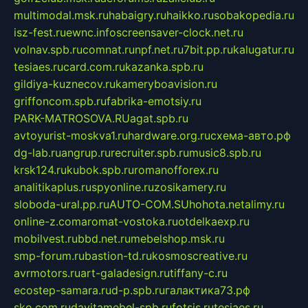
multimodal.msk.ru
habaigry.ru
haikko.ru
sobakopedia.ru
isz-fest.ru
ewnc.info
screensaver-clock.net.ru
volnav.spb.ru
comnat.ru
npf.net.ru
7bit.pp.ru
kalugatur.ru
tesiaes.ru
card.com.ru
kazanka.spb.ru
gildiya-kuznecov.ru
kameryboavision.ru
griffoncom.spb.ru
fabrika-emotsiy.ru
PARK-MATROSOVA.RU
agat.spb.ru
avtoyurist-moskva1.ru
hardware.org.ru
схема-авто.рф
dg-lab.ru
angrup.ru
recruiter.spb.ru
music8.spb.ru
krsk124.ru
kubok.spb.ru
romanofforex.ru
analitikaplus.ru
spyonline.ru
zosikamery.ru
sloboda-ural.pp.ru
AUTO-COM.SU
hohota.net
alimy.ru
online-z.com
aromat-vostoka.ru
otdelkaexp.ru
mobilvest.ru
bbd.net.ru
mebelshop.msk.ru
smp-forum.ru
bastion-td.ru
kosmoscreative.ru
avrmotors.ru
art-galadesign.ru
tiffany-c.ru
ecostep-samara.ru
d-p.spb.ru
галактика73.рф
sko.com.ru
davitamebel-spb.ru
fotsis.ru
tesiaes.ru