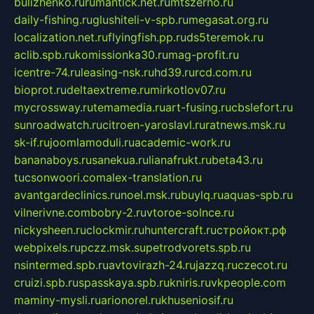
bulizhenko.ru
rumantick.net.ru
mtszerno.ru
daily-fishing.ru
glushiteli-v-spb.ru
megasat.org.ru
localization.net.ru
flyingfish.pp.ru
ds5teremok.ru
aclib.spb.ru
komissionka30.ru
mag-profit.ru
icentre-74.ru
leasing-nsk.ru
hd39.ru
rcd.com.ru
bioprot.ru
deltaextreme.ru
mirkotlov07.ru
mycrossway.ru
temamedia.ru
art-fusing.ru
cbslefort.ru
sunroadwatch.ru
citroen-yaroslavl.ru
ratnews.msk.ru
sk-if.ru
joomlamoduli.ru
academic-work.ru
bananaboys.ru
sanekua.ru
lianafrukt.ru
beta43.ru
tucsonwoori.com
alex-translation.ru
avantgardeclinics.ru
noel.msk.ru
buylq.ru
aquas-spb.ru
vilnerivne.com
bobry-2.ru
vtoroe-solnce.ru
nickysheen.ru
clockmir.ru
huntercraft.ru
стройокт.рф
webpixels.ru
pczz.msk.su
petrodvorets.spb.ru
nsintermed.spb.ru
avtovirazh-24.ru
jazzq.ru
czecot.ru
cruizi.spb.ru
spasskaya.spb.ru
kniris.ru
vkpeople.com
maminy-mysli.ru
arionorel.ru
khuseniosif.ru