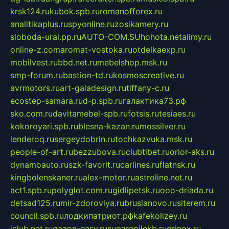
krsk124.ru
kubok.spb.ru
romanofforex.ru
analitikaplus.ru
spyonline.ru
zosikamery.ru
sloboda-ural.pp.ru
AUTO-COM.SU
hohota.net
alimy.ru
online-z.com
aromat-vostoka.ru
otdelkaexp.ru
mobilvest.ru
bbd.net.ru
mebelshop.msk.ru
smp-forum.ru
bastion-td.ru
kosmoscreative.ru
avrmotors.ru
art-galadesign.ru
tiffany-c.ru
ecostep-samara.ru
d-p.spb.ru
галактика73.рф
sko.com.ru
davitamebel-spb.ru
fotsis.ru
tesiaes.ru
kokoroyari.spb.ru
blesna-kazan.ru
mossilver.ru
lenderoq.ru
sergeydobrin.ru
tochkazvuka.msk.ru
people-of-art.ru
bezzubova.ru
clubtibet.ru
orior-aks.ru
dynamoauto.ru
szk-favorit.ru
carlines.ru
flatnsk.ru
kingbolenskaner.ru
alex-motor.ru
astroline.net.ru
act1.spb.ru
polyglot.com.ru
gidlipetsk.ru
ooo-driada.ru
detsad125.ru
mir-zdoroviya.ru
bruslanovo.ru
siterem.ru
council.spb.ru
лодкипатриот.рф
kafekolizey.ru
iclub.net.ru
gazon-easy.ru
sugarepilekb.ru
grinox.ru