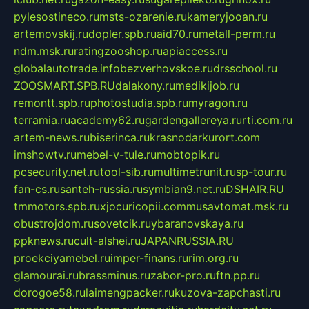
pylesostineco.ru
msts-ozarenie.ru
kameryjooan.ru
artemovskij.ru
dopler.spb.ru
aid70.ru
metall-perm.ru
ndm.msk.ru
ratingzooshop.ru
apiaccess.ru
globalautotrade.info
bezverhovskoe.ru
drsschool.ru
ZOOSMART.SPB.RU
dalakony.ru
medikijob.ru
remontt.spb.ru
photostudia.spb.ru
myragon.ru
terramia.ru
academy62.ru
gardengallereya.ru
rti.com.ru
artem-news.ru
biserinca.ru
krasnodarkurort.com
imshowtv.ru
mebel-v-tule.ru
mobtopik.ru
pcsecurity.net.ru
tool-sib.ru
multimetrunit.ru
sp-tour.ru
fan-cs.ru
santeh-russia.ru
symbian9.net.ru
DSHAIR.RU
tmmotors.spb.ru
xjocuricopii.com
musavtomat.msk.ru
obustrojdom.ru
sovetcik.ru
ybaranovskaya.ru
ppknews.ru
cult-alshei.ru
JAPANRUSSIA.RU
proekciyamebel.ru
imper-finans.ru
rim.org.ru
glamourai.ru
brassminus.ru
zabor-pro.ru
ftn.pp.ru
dorogoe58.ru
laimengpacker.ru
kuzova-zapchasti.ru