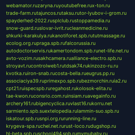
webamator.ru
zaryna.ru
youtubefree.ru
x-ton.ru
trade-farm.ru
tajuncos.ru
taksu.ru
tor-lyubov-i-grom.ru
spayderhed-2022.ru
splclub.ru
stoppamedia.ru
snow-guard.ru
slovar-ivrit.ru
cleanmedicine.ru
shkurki-karakulya.ru
kanotiforet.spb.ru
tutmassage.ru
ecolog.org.ru
praga.spb.ru
falcorussia.ru
autodoctorservis.ru
kamertondom.spb.ru
net-life.net.ru
avto-vozim.ru
sakhcamera.ru
alliance-electro.spb.ru
stroyavt.ru
controlweb1.ru
tdsak74.ru
kinzozo-ru.ru
kvotka.ru
iron-snab.ru
costa-bella.ru
eugrus.pp.ru
associaciya39.ru
primexpo.spb.ru
bezmorchin.ru
ia2.ru
cpt21.ru
ispecspb.ru
regahost.ru
kolosok-elita.ru
tae-kwon.ru
consrio.com.ru
insiam.ru
avegainfo.ru
archery161.ru
bigencyclica.ru
vlast16.ru
korru.net
sarmiento.spb.su
extelopedia.ru
lammin-suo.spb.ru
iskatour.spb.ru
snpi.org.ru
running-line.ru
krygeva-spa.ru
chel.net.ru
rust-loco.ru
dugshop.ru
hl-beta.spb.ru
school494.spb.ru
mymubaby.ru