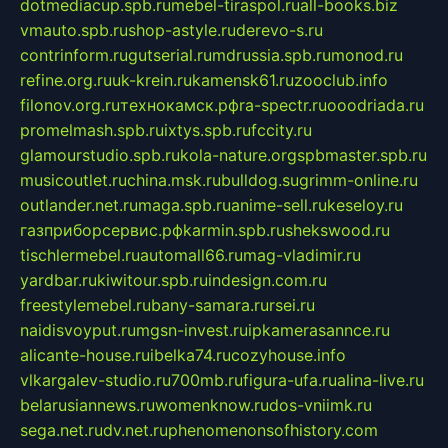
dotmediacup.spb.ru
mebel-tiraspol.ru
all-books.biz
vmauto.spb.ru
shop-astyle.ru
derevo-s.ru
contrinform.ru
gutserial.ru
mdrussia.spb.ru
monod.ru
refine.org.ru
uk-krein.ru
kamensk61.ru
zooclub.info
filonov.org.ru
технокамск.рф
ra-spectr.ru
ooodriada.ru
promelmash.spb.ru
ixtys.spb.ru
fccity.ru
glamourstudio.spb.ru
kola-nature.org
spbmaster.spb.ru
musicoutlet.ru
china.msk.ru
bulldog.su
grimm-online.ru
outlander.net.ru
maga.spb.ru
anime-sell.ru
keseloy.ru
газприборсервис.рф
karmin.spb.ru
shekswood.ru
tischlermebel.ru
automall66.ru
mag-vladimir.ru
yardbar.ru
kiwitour.spb.ru
indesign.com.ru
freestylemebel.ru
bany-samara.ru
rsei.ru
naidisvoyput.ru
mgsn-invest.ru
ipkamerasannce.ru
alicante-house.ru
ibelka74.ru
cozyhouse.info
vlkargalev-studio.ru
700mb.ru
figura-ufa.ru
alina-live.ru
belarusiannews.ru
womenknow.ru
dos-vniimk.ru
sega.net.ru
dv.net.ru
phenomenonsofhistory.com