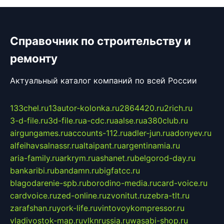
Справочник по строительству и
ремонту
Актуальный каталог компаний по всей России
133chel.ru
13autor-kolonka.ru
2864420.ru
2rich.ru
3-d-file.ru
3d-file.ru
a-cdc.ru
aalse.ru
a380club.ru
airgungames.ru
accounts-112.ru
adler-jun.ru
adonyev.ru
alfeihavsalnassr.ru
altaipant.ru
argentinamia.ru
aria-family.ru
arkrym.ru
ashanet.ru
belgorod-day.ru
bankaribi.ru
bandamn.ru
bigfatcc.ru
blagodarenie-spb.ru
borodino-media.ru
card-voice.ru
cardvoice.ru
zed-online.ru
zvonitut.ru
zebra-tlt.ru
zarafshan.ru
york-life.ru
vintovoykompressor.ru
vladivostok-map.ru
vlknrussia.ru
wasabi-shop.ru