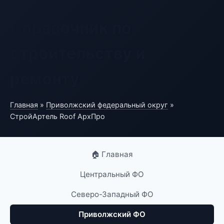
Справочник по
строительству и
ремонту
Главная
»
Приволжский федеральный округ
»
СтройАртель Roof АрхПро
🏠 Главная
Центральный ФО
Северо-Западный ФО
Приволжский ФО