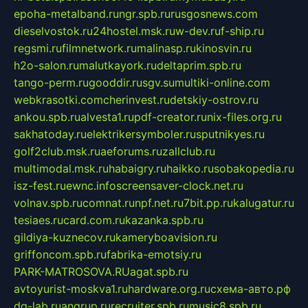
epoha-metalband.ru
ngr.spb.ru
rusgosnews.com
dieselvostok.ru
24hostel.msk.ru
w-dev.ru
f-ship.ru
regsmi.ru
filmnetwork.ru
malinasp.ru
kinosvin.ru
h2o-salon.ru
malutkayork.ru
deltaprim.spb.ru
tango-perm.ru
gooddir.ru
sgv.su
multiki-online.com
webkrasotki.com
cherinvest.ru
detskiy-ostrov.ru
ankou.spb.ru
alvesta1.ru
pdf-creator.ru
nix-files.org.ru
sakhatoday.ru
elektrikersymboler.ru
sputnikyes.ru
golf2club.msk.ru
aeforums.ru
zallclub.ru
multimodal.msk.ru
habaigry.ru
haikko.ru
sobakopedia.ru
isz-fest.ru
ewnc.info
screensaver-clock.net.ru
volnav.spb.ru
comnat.ru
npf.net.ru
7bit.pp.ru
kalugatur.ru
tesiaes.ru
card.com.ru
kazanka.spb.ru
gildiya-kuznecov.ru
kameryboavision.ru
griffoncom.spb.ru
fabrika-emotsiy.ru
PARK-MATROSOVA.RU
agat.spb.ru
avtoyurist-moskva1.ru
hardware.org.ru
схема-авто.рф
dg-lab.ru
angrup.ru
recruiter.spb.ru
music8.spb.ru