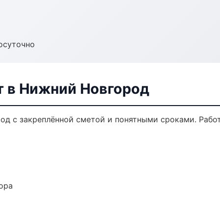
осуточно
 в Нижний Новгород
д с закреплённой сметой и понятными сроками. Рабо
ора