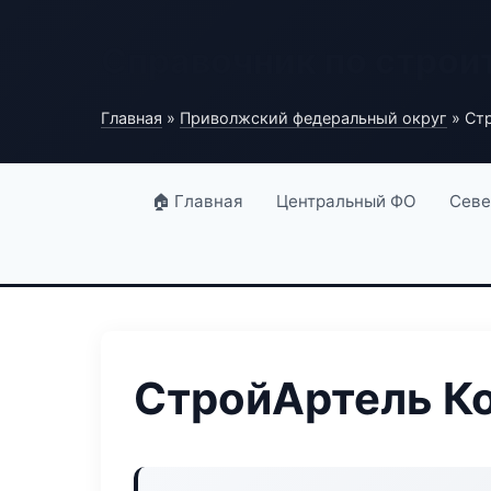
Справочник по строи
Главная
»
Приволжский федеральный округ
» Стр
🏠 Главная
Центральный ФО
Севе
СтройАртель Ко