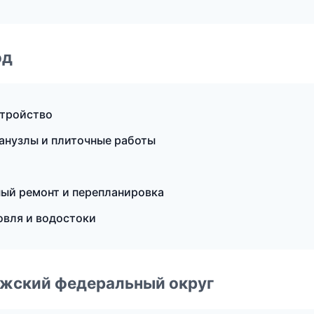
од
стройство
анузлы и плиточные работы
ый ремонт и перепланировка
овля и водостоки
лжский федеральный округ