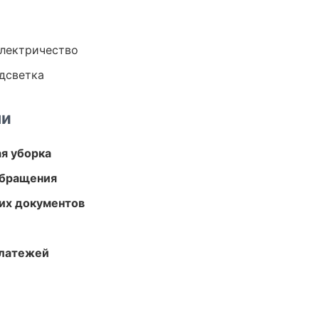
электричество
одсветка
ми
ая уборка
обращения
их документов
платежей