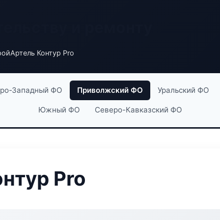
тельству и ремонту
ойАртель Контур Pro
ро-Западный ФО
Приволжский ФО
Уральский ФО
Южный ФО
Северо-Кавказский ФО
нтур Pro