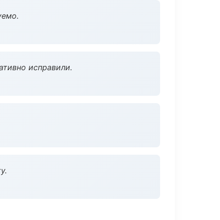
уемо.
ативно исправили.
у.