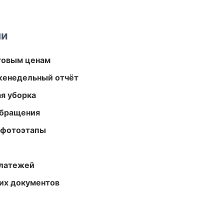
ми
птовым ценам
женедельный отчёт
ая уборка
обращения
 фотоэтапы
платежей
их документов