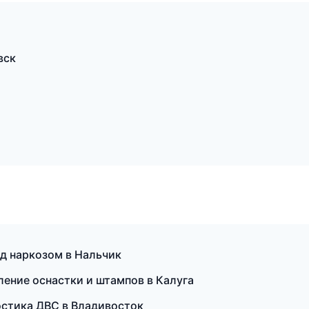
вск
од наркозом в Нальчик
ение оснастки и штампов в Калуга
ностика ДВС в Владивосток