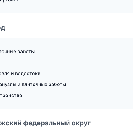
од
точные работы
овля и водостоки
анузлы и плиточные работы
стройство
лжский федеральный округ