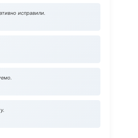
ативно исправили.
уемо.
у.