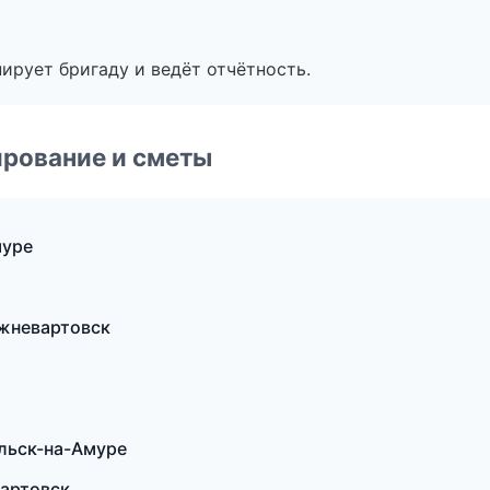
ирует бригаду и ведёт отчётность.
рование и сметы
муре
жневартовск
льск-на-Амуре
артовск