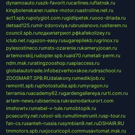
dynamoauto.ru
szk-favorit.ru
carlines.ru
flatnsk.ru
kingbolenskaner.ru
alex-motor.ru
astroline.net.ru
act1.spb.ru
polyglot.com.ru
gidlipetsk.ru
ooo-driada.ru
detsad125.ru
mir-zdoroviya.ru
bruslanovo.ru
siterem.ru
council.spb.ru
лодкипатриот.рф
kafekolizey.ru
iclub.net.ru
gazon-easy.ru
sugarepilekb.ru
grinox.ru
pylesostineco.ru
msts-ozarenie.ru
kameryjooan.ru
artemovskij.ru
dopler.spb.ru
aid70.ru
metall-perm.ru
ndm.msk.ru
ratingzooshop.ru
apiaccess.ru
globalautotrade.info
bezverhovskoe.ru
drsschool.ru
ZOOSMART.SPB.RU
dalakony.ru
medikijob.ru
remontt.spb.ru
photostudia.spb.ru
myragon.ru
terramia.ru
academy62.ru
gardengallereya.ru
rti.com.ru
artem-news.ru
biserinca.ru
krasnodarkurort.com
imshowtv.ru
mebel-v-tule.ru
mobtopik.ru
pcsecurity.net.ru
tool-sib.ru
multimetrunit.ru
sp-tour.ru
fan-cs.ru
santeh-russia.ru
symbian9.net.ru
DSHAIR.RU
tmmotors.spb.ru
xjocuricopii.com
musavtomat.msk.ru