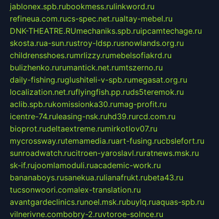
jablonex.spb.ru
bookmess.ru
linkword.ru
refineua.com.ru
cs-spec.net.ru
altay-mebel.ru
DNK-THEATRE.RU
mechaniks.spb.ru
ipcamtechage.ru
skosta.ru
a-sun.ru
stroy-ldsp.ru
snowlands.org.ru
childrensshoes.ru
mrlizzy.ru
mebelsofiakrd.ru
bulizhenko.ru
rumantick.net.ru
mtszerno.ru
daily-fishing.ru
glushiteli-v-spb.ru
megasat.org.ru
localization.net.ru
flyingfish.pp.ru
ds5teremok.ru
aclib.spb.ru
komissionka30.ru
mag-profit.ru
icentre-74.ru
leasing-nsk.ru
hd39.ru
rcd.com.ru
bioprot.ru
deltaextreme.ru
mirkotlov07.ru
mycrossway.ru
temamedia.ru
art-fusing.ru
cbslefort.ru
sunroadwatch.ru
citroen-yaroslavl.ru
ratnews.msk.ru
sk-if.ru
joomlamoduli.ru
academic-work.ru
bananaboys.ru
sanekua.ru
lianafrukt.ru
beta43.ru
tucsonwoori.com
alex-translation.ru
avantgardeclinics.ru
noel.msk.ru
buylq.ru
aquas-spb.ru
vilnerivne.com
bobry-2.ru
vtoroe-solnce.ru