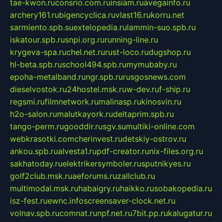
tae-kwon.ru
consrio.com.ru
insiam.ru
avegainfo.ru
archery161.ru
bigencyclica.ru
vlast16.ru
korru.net
sarmiento.spb.su
extelopedia.ru
lammin-suo.spb.ru
iskatour.spb.ru
snpi.org.ru
running-line.ru
krygeva-spa.ru
chel.net.ru
rust-loco.ru
dugshop.ru
hl-beta.spb.ru
school494.spb.ru
mymubaby.ru
epoha-metalband.ru
ngr.spb.ru
rusgosnews.com
dieselvostok.ru
24hostel.msk.ru
w-dev.ru
f-ship.ru
regsmi.ru
filmnetwork.ru
malinasp.ru
kinosvin.ru
h2o-salon.ru
malutkayork.ru
deltaprim.spb.ru
tango-perm.ru
gooddir.ru
sgv.su
multiki-online.com
webkrasotki.com
cherinvest.ru
detskiy-ostrov.ru
ankou.spb.ru
alvesta1.ru
pdf-creator.ru
nix-files.org.ru
sakhatoday.ru
elektrikersymboler.ru
sputnikyes.ru
golf2club.msk.ru
aeforums.ru
zallclub.ru
multimodal.msk.ru
habaigry.ru
haikko.ru
sobakopedia.ru
isz-fest.ru
ewnc.info
screensaver-clock.net.ru
volnav.spb.ru
comnat.ru
npf.net.ru
7bit.pp.ru
kalugatur.ru