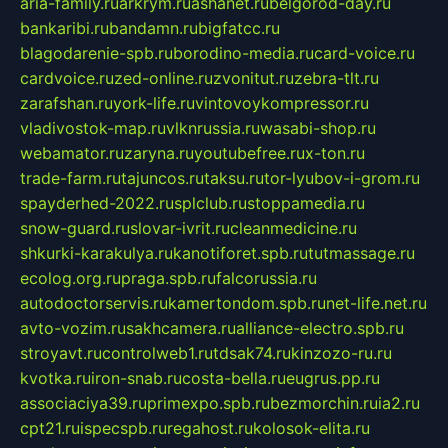
aria-family.ru
arkrym.ru
ashanet.ru
belgorod-day.ru
bankaribi.ru
bandamn.ru
bigfatcc.ru
blagodarenie-spb.ru
borodino-media.ru
card-voice.ru
cardvoice.ru
zed-online.ru
zvonitut.ru
zebra-tlt.ru
zarafshan.ru
york-life.ru
vintovoykompressor.ru
vladivostok-map.ru
vlknrussia.ru
wasabi-shop.ru
webamator.ru
zaryna.ru
youtubefree.ru
x-ton.ru
trade-farm.ru
tajuncos.ru
taksu.ru
tor-lyubov-i-grom.ru
spayderhed-2022.ru
splclub.ru
stoppamedia.ru
snow-guard.ru
slovar-ivrit.ru
cleanmedicine.ru
shkurki-karakulya.ru
kanotiforet.spb.ru
tutmassage.ru
ecolog.org.ru
praga.spb.ru
falcorussia.ru
autodoctorservis.ru
kamertondom.spb.ru
net-life.net.ru
avto-vozim.ru
sakhcamera.ru
alliance-electro.spb.ru
stroyavt.ru
controlweb1.ru
tdsak74.ru
kinzozo-ru.ru
kvotka.ru
iron-snab.ru
costa-bella.ru
eugrus.pp.ru
associaciya39.ru
primexpo.spb.ru
bezmorchin.ru
ia2.ru
cpt21.ru
ispecspb.ru
regahost.ru
kolosok-elita.ru