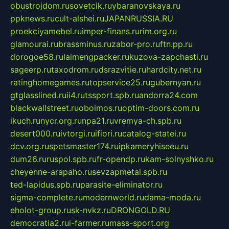
obustrojdom.ru
sovetcik.ru
ybaranovskaya.ru
ppknews.ru
cult-alshei.ru
JAPANRUSSIA.RU
proekciyamebel.ru
imper-finans.ru
rim.org.ru
glamourai.ru
brassminus.ru
zabor-pro.ru
ftn.pp.ru
dorogoe58.ru
laimengpacker.ru
kuzova-zapchasti.ru
sageerp.ru
taxodrom.ru
dsrazvitie.ru
hardcity.net.ru
ratinghomegames.ru
topservice25.ru
gubernyan.ru
gtglasslined.ru
ii4.ru
tssport.spb.ru
andorra24.com
blackwallstreet.ru
oboimos.ru
optim-doors.com.ru
ikuch.ru
nycr.org.ru
npa21.ru
vremya-ch.spb.ru
desert000.ru
ivtorgi.ru
ifiori.ru
catalog-statei.ru
dcv.org.ru
spetsmaster174.ru
ipkameryhiseeu.ru
dum26.ru
ruspol.spb.ru
fr-opendp.ru
kam-solnyshko.ru
cheyenne-arapaho.ru
sevzapmetal.spb.ru
ted-lapidus.spb.ru
parasite-eliminator.ru
sigma-complete.ru
modernworld.ru
dama-moda.ru
eholot-group.ru
sk-nvkz.ru
DRONGOLD.RU
democratia2.ru
i-farmer.ru
mass-sport.org