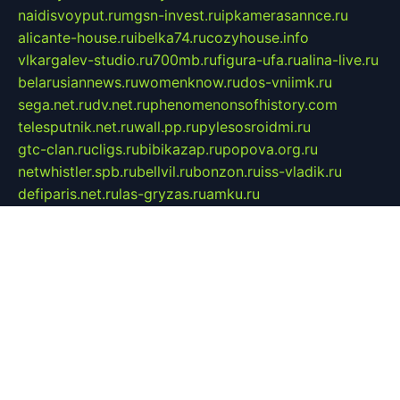
naidisvoyput.ru
mgsn-invest.ru
ipkamerasannce.ru
alicante-house.ru
ibelka74.ru
cozyhouse.info
vlkargalev-studio.ru
700mb.ru
figura-ufa.ru
alina-live.ru
belarusiannews.ru
womenknow.ru
dos-vniimk.ru
sega.net.ru
dv.net.ru
phenomenonsofhistory.com
telesputnik.net.ru
wall.pp.ru
pylesosroidmi.ru
gtc-clan.ru
cligs.ru
bibikazap.ru
popova.org.ru
netwhistler.spb.ru
bellvil.ru
bonzon.ru
iss-vladik.ru
defiparis.net.ru
las-gryzas.ru
amku.ru
electednews.spb.ru
feather.org.ru
spar72.ru
tankiigri.ru
dominus.com.ru
ibtree.ru
sanykool.pp.ru
unixlib.org.ru
menatep.spb.ru
gartenterrassen.ru
printeka.ru
skvozilka.com.ru
parkovka-pub.ru
lovemobi.ru
art-ru.ru
emulatorz.com.ru
alucomp.com.ru
tatforum.com.ru
alternativa-profi.ru
dermakler.ru
artsurvey.ru
aredir.ru
khimspas.ru
centr-maxi.ru
2018r.ru
bort-stomer-defort.ru
professional2.ru
gibsons.ru
artselena.ru
art-pilot.ru
ingredient.spb.ru