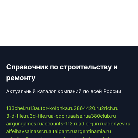
Справочник по строительству и
ремонту
Актуальный каталог компаний по всей России
133chel.ru
13autor-kolonka.ru
2864420.ru
2rich.ru
3-d-file.ru
3d-file.ru
a-cdc.ru
aalse.ru
a380club.ru
airgungames.ru
accounts-112.ru
adler-jun.ru
adonyev.ru
alfeihavsalnassr.ru
altaipant.ru
argentinamia.ru