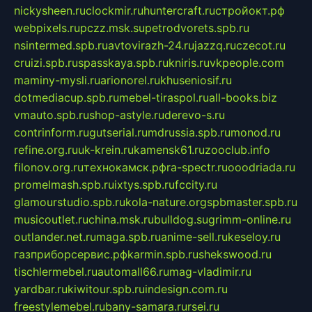
nickysheen.ru
clockmir.ru
huntercraft.ru
стройокт.рф
webpixels.ru
pczz.msk.su
petrodvorets.spb.ru
nsintermed.spb.ru
avtovirazh-24.ru
jazzq.ru
czecot.ru
cruizi.spb.ru
spasskaya.spb.ru
kniris.ru
vkpeople.com
maminy-mysli.ru
arionorel.ru
khuseniosif.ru
dotmediacup.spb.ru
mebel-tiraspol.ru
all-books.biz
vmauto.spb.ru
shop-astyle.ru
derevo-s.ru
contrinform.ru
gutserial.ru
mdrussia.spb.ru
monod.ru
refine.org.ru
uk-krein.ru
kamensk61.ru
zooclub.info
filonov.org.ru
технокамск.рф
ra-spectr.ru
ooodriada.ru
promelmash.spb.ru
ixtys.spb.ru
fccity.ru
glamourstudio.spb.ru
kola-nature.org
spbmaster.spb.ru
musicoutlet.ru
china.msk.ru
bulldog.su
grimm-online.ru
outlander.net.ru
maga.spb.ru
anime-sell.ru
keseloy.ru
газприборсервис.рф
karmin.spb.ru
shekswood.ru
tischlermebel.ru
automall66.ru
mag-vladimir.ru
yardbar.ru
kiwitour.spb.ru
indesign.com.ru
freestylemebel.ru
bany-samara.ru
rsei.ru