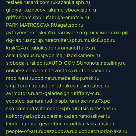
tesiaes.ru
card.com.ru
kazanka.spb.ru
gildiya-kuznecov.ru
kameryboavision.ru
griffoncom.spb.ru
fabrika-emotsiy.ru
PARK-MATROSOVA.RU
agat.spb.ru
avtoyurist-moskva1.ru
hardware.org.ru
схема-авто.рф
dg-lab.ru
angrup.ru
recruiter.spb.ru
music8.spb.ru
krsk124.ru
kubok.spb.ru
romanofforex.ru
analitikaplus.ru
spyonline.ru
zosikamery.ru
sloboda-ural.pp.ru
AUTO-COM.SU
hohota.net
alimy.ru
online-z.com
aromat-vostoka.ru
otdelkaexp.ru
mobilvest.ru
bbd.net.ru
mebelshop.msk.ru
smp-forum.ru
bastion-td.ru
kosmoscreative.ru
avrmotors.ru
art-galadesign.ru
tiffany-c.ru
ecostep-samara.ru
d-p.spb.ru
галактика73.рф
sko.com.ru
davitamebel-spb.ru
fotsis.ru
tesiaes.ru
kokoroyari.spb.ru
blesna-kazan.ru
mossilver.ru
lenderoq.ru
sergeydobrin.ru
tochkazvuka.msk.ru
people-of-art.ru
bezzubova.ru
clubtibet.ru
orior-aks.ru