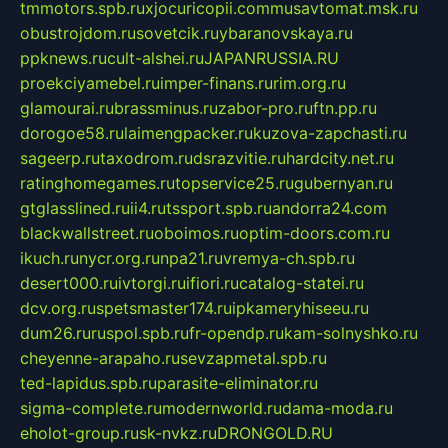
tmmotors.spb.ru
xjocuricopii.com
musavtomat.msk.ru
obustrojdom.ru
sovetcik.ru
ybaranovskaya.ru
ppknews.ru
cult-alshei.ru
JAPANRUSSIA.RU
proekciyamebel.ru
imper-finans.ru
rim.org.ru
glamourai.ru
brassminus.ru
zabor-pro.ru
ftn.pp.ru
dorogoe58.ru
laimengpacker.ru
kuzova-zapchasti.ru
sageerp.ru
taxodrom.ru
dsrazvitie.ru
hardcity.net.ru
ratinghomegames.ru
topservice25.ru
gubernyan.ru
gtglasslined.ru
ii4.ru
tssport.spb.ru
andorra24.com
blackwallstreet.ru
oboimos.ru
optim-doors.com.ru
ikuch.ru
nycr.org.ru
npa21.ru
vremya-ch.spb.ru
desert000.ru
ivtorgi.ru
ifiori.ru
catalog-statei.ru
dcv.org.ru
spetsmaster174.ru
ipkameryhiseeu.ru
dum26.ru
ruspol.spb.ru
fr-opendp.ru
kam-solnyshko.ru
cheyenne-arapaho.ru
sevzapmetal.spb.ru
ted-lapidus.spb.ru
parasite-eliminator.ru
sigma-complete.ru
modernworld.ru
dama-moda.ru
eholot-group.ru
sk-nvkz.ru
DRONGOLD.RU