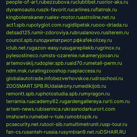
people-of-art.ru
bezzubova.ru
clubtibet.ru
orior-aks.ru
dynamoauto.ru
szk-favorit.ru
carlines.ru
flatnsk.ru
kingbolenskaner.ru
alex-motor.ru
astroline.net.ru
act1.spb.ru
polyglot.com.ru
gidlipetsk.ru
ooo-driada.ru
detsad125.ru
mir-zdoroviya.ru
bruslanovo.ru
siterem.ru
council.spb.ru
лодкипатриот.рф
kafekolizey.ru
iclub.net.ru
gazon-easy.ru
sugarepilekb.ru
grinox.ru
pylesostineco.ru
msts-ozarenie.ru
kameryjooan.ru
artemovskij.ru
dopler.spb.ru
aid70.ru
metall-perm.ru
ndm.msk.ru
ratingzooshop.ru
apiaccess.ru
globalautotrade.info
bezverhovskoe.ru
drsschool.ru
ZOOSMART.SPB.RU
dalakony.ru
medikijob.ru
remontt.spb.ru
photostudia.spb.ru
myragon.ru
terramia.ru
academy62.ru
gardengallereya.ru
rti.com.ru
artem-news.ru
biserinca.ru
krasnodarkurort.com
imshowtv.ru
mebel-v-tule.ru
mobtopik.ru
pcsecurity.net.ru
tool-sib.ru
multimetrunit.ru
sp-tour.ru
fan-cs.ru
santeh-russia.ru
symbian9.net.ru
DSHAIR.RU