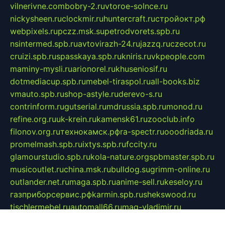
vilnerivne.com
bobry-2.ru
vtoroe-solnce.ru
nickysheen.ru
clockmir.ru
huntercraft.ru
стройокт.рф
webpixels.ru
pczz.msk.su
petrodvorets.spb.ru
nsintermed.spb.ru
avtovirazh-24.ru
jazzq.ru
czecot.ru
cruizi.spb.ru
spasskaya.spb.ru
kniris.ru
vkpeople.com
maminy-mysli.ru
arionorel.ru
khuseniosif.ru
dotmediacup.spb.ru
mebel-tiraspol.ru
all-books.biz
vmauto.spb.ru
shop-astyle.ru
derevo-s.ru
contrinform.ru
gutserial.ru
mdrussia.spb.ru
monod.ru
refine.org.ru
uk-krein.ru
kamensk61.ru
zooclub.info
filonov.org.ru
технокамск.рф
ra-spectr.ru
ooodriada.ru
promelmash.spb.ru
ixtys.spb.ru
fccity.ru
glamourstudio.spb.ru
kola-nature.org
spbmaster.spb.ru
musicoutlet.ru
china.msk.ru
bulldog.su
grimm-online.ru
outlander.net.ru
maga.spb.ru
anime-sell.ru
keseloy.ru
газприборсервис.рф
karmin.spb.ru
shekswood.ru
tischlermebel.ru
automall66.ru
mag-vladimir.ru
yardbar.ru
kiwitour.spb.ru
indesign.com.ru