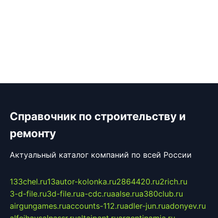
Справочник по строительству и
ремонту
Актуальный каталог компаний по всей России
133chel.ru
13autor-kolonka.ru
2864420.ru
2rich.ru
3-d-file.ru
3d-file.ru
a-cdc.ru
aalse.ru
a380club.ru
airgungames.ru
accounts-112.ru
adler-jun.ru
adonyev.ru
alfeihavsalnassr.ru
altaipant.ru
argentinamia.ru