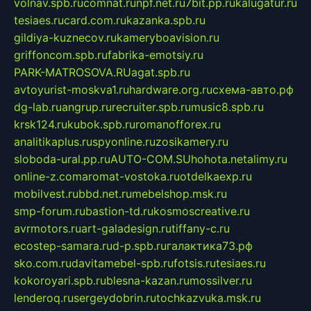
volnav.spb.ru
comnat.ru
npf.net.ru
7bit.pp.ru
kalugatur.ru
tesiaes.ru
card.com.ru
kazanka.spb.ru
gildiya-kuznecov.ru
kameryboavision.ru
griffoncom.spb.ru
fabrika-emotsiy.ru
PARK-MATROSOVA.RU
agat.spb.ru
avtoyurist-moskva1.ru
hardware.org.ru
схема-авто.рф
dg-lab.ru
angrup.ru
recruiter.spb.ru
music8.spb.ru
krsk124.ru
kubok.spb.ru
romanofforex.ru
analitikaplus.ru
spyonline.ru
zosikamery.ru
sloboda-ural.pp.ru
AUTO-COM.SU
hohota.net
alimy.ru
online-z.com
aromat-vostoka.ru
otdelkaexp.ru
mobilvest.ru
bbd.net.ru
mebelshop.msk.ru
smp-forum.ru
bastion-td.ru
kosmoscreative.ru
avrmotors.ru
art-galadesign.ru
tiffany-c.ru
ecostep-samara.ru
d-p.spb.ru
галактика73.рф
sko.com.ru
davitamebel-spb.ru
fotsis.ru
tesiaes.ru
kokoroyari.spb.ru
blesna-kazan.ru
mossilver.ru
lenderoq.ru
sergeydobrin.ru
tochkazvuka.msk.ru