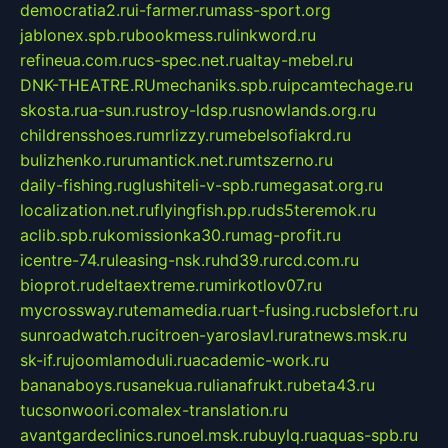
democratia2.ru
i-farmer.ru
mass-sport.org
jablonex.spb.ru
bookmess.ru
linkword.ru
refineua.com.ru
cs-spec.net.ru
altay-mebel.ru
DNK-THEATRE.RU
mechaniks.spb.ru
ipcamtechage.ru
skosta.ru
a-sun.ru
stroy-ldsp.ru
snowlands.org.ru
childrensshoes.ru
mrlizzy.ru
mebelsofiakrd.ru
bulizhenko.ru
rumantick.net.ru
mtszerno.ru
daily-fishing.ru
glushiteli-v-spb.ru
megasat.org.ru
localization.net.ru
flyingfish.pp.ru
ds5teremok.ru
aclib.spb.ru
komissionka30.ru
mag-profit.ru
icentre-74.ru
leasing-nsk.ru
hd39.ru
rcd.com.ru
bioprot.ru
deltaextreme.ru
mirkotlov07.ru
mycrossway.ru
temamedia.ru
art-fusing.ru
cbslefort.ru
sunroadwatch.ru
citroen-yaroslavl.ru
ratnews.msk.ru
sk-if.ru
joomlamoduli.ru
academic-work.ru
bananaboys.ru
sanekua.ru
lianafrukt.ru
beta43.ru
tucsonwoori.com
alex-translation.ru
avantgardeclinics.ru
noel.msk.ru
buylq.ru
aquas-spb.ru