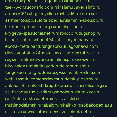
cpt21.ru
ispecspb.ru
regahost.ru
kolosok-elita.ru
tae-kwon.ru
consrio.com.ru
insiam.ru
avegainfo.ru
archery161.ru
bigencyclica.ru
vlast16.ru
korru.net
sarmiento.spb.su
extelopedia.ru
lammin-suo.spb.ru
iskatour.spb.ru
snpi.org.ru
running-line.ru
krygeva-spa.ru
chel.net.ru
rust-loco.ru
dugshop.ru
hl-beta.spb.ru
school494.spb.ru
mymubaby.ru
epoha-metalband.ru
ngr.spb.ru
rusgosnews.com
dieselvostok.ru
24hostel.msk.ru
w-dev.ru
f-ship.ru
regsmi.ru
filmnetwork.ru
malinasp.ru
kinosvin.ru
h2o-salon.ru
malutkayork.ru
deltaprim.spb.ru
tango-perm.ru
gooddir.ru
sgv.su
multiki-online.com
webkrasotki.com
cherinvest.ru
detskiy-ostrov.ru
ankou.spb.ru
alvesta1.ru
pdf-creator.ru
nix-files.org.ru
sakhatoday.ru
elektrikersymboler.ru
sputnikyes.ru
golf2club.msk.ru
aeforums.ru
zallclub.ru
multimodal.msk.ru
habaigry.ru
haikko.ru
sobakopedia.ru
isz-fest.ru
ewnc.info
screensaver-clock.net.ru