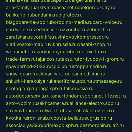
aria-family.ru
arkrym.ru
ashanet.ru
belgorod-day.ru
bankaribi.ru
bandamn.ru
bigfatcc.ru
blagodarenie-spb.ru
borodino-media.ru
card-voice.ru
cardvoice.ru
zed-online.ru
zvonitut.ru
zebra-tlt.ru
zarafshan.ru
york-life.ru
vintovoykompressor.ru
vladivostok-map.ru
vlknrussia.ru
wasabi-shop.ru
webamator.ru
zaryna.ru
youtubefree.ru
x-ton.ru
trade-farm.ru
tajuncos.ru
taksu.ru
tor-lyubov-i-grom.ru
spayderhed-2022.ru
splclub.ru
stoppamedia.ru
snow-guard.ru
slovar-ivrit.ru
cleanmedicine.ru
shkurki-karakulya.ru
kanotiforet.spb.ru
tutmassage.ru
ecolog.org.ru
praga.spb.ru
falcorussia.ru
autodoctorservis.ru
kamertondom.spb.ru
net-life.net.ru
avto-vozim.ru
sakhcamera.ru
alliance-electro.spb.ru
stroyavt.ru
controlweb1.ru
tdsak74.ru
kinzozo-ru.ru
kvotka.ru
iron-snab.ru
costa-bella.ru
eugrus.pp.ru
associaciya39.ru
primexpo.spb.ru
bezmorchin.ru
ia2.ru