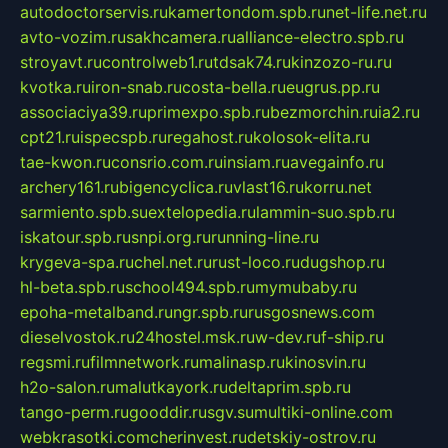
autodoctorservis.ru
kamertondom.spb.ru
net-life.net.ru
avto-vozim.ru
sakhcamera.ru
alliance-electro.spb.ru
stroyavt.ru
controlweb1.ru
tdsak74.ru
kinzozo-ru.ru
kvotka.ru
iron-snab.ru
costa-bella.ru
eugrus.pp.ru
associaciya39.ru
primexpo.spb.ru
bezmorchin.ru
ia2.ru
cpt21.ru
ispecspb.ru
regahost.ru
kolosok-elita.ru
tae-kwon.ru
consrio.com.ru
insiam.ru
avegainfo.ru
archery161.ru
bigencyclica.ru
vlast16.ru
korru.net
sarmiento.spb.su
extelopedia.ru
lammin-suo.spb.ru
iskatour.spb.ru
snpi.org.ru
running-line.ru
krygeva-spa.ru
chel.net.ru
rust-loco.ru
dugshop.ru
hl-beta.spb.ru
school494.spb.ru
mymubaby.ru
epoha-metalband.ru
ngr.spb.ru
rusgosnews.com
dieselvostok.ru
24hostel.msk.ru
w-dev.ru
f-ship.ru
regsmi.ru
filmnetwork.ru
malinasp.ru
kinosvin.ru
h2o-salon.ru
malutkayork.ru
deltaprim.spb.ru
tango-perm.ru
gooddir.ru
sgv.su
multiki-online.com
webkrasotki.com
cherinvest.ru
detskiy-ostrov.ru