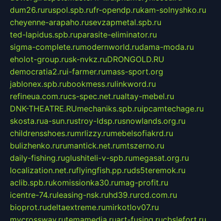
dum26.ru
ruspol.spb.ru
fr-opendp.ru
kam-solnyshko.ru
cheyenne-arapaho.ru
sevzapmetal.spb.ru
ted-lapidus.spb.ru
parasite-eliminator.ru
sigma-complete.ru
modernworld.ru
dama-moda.ru
eholot-group.ru
sk-nvkz.ru
DRONGOLD.RU
democratia2.ru
i-farmer.ru
mass-sport.org
jablonex.spb.ru
bookmess.ru
linkword.ru
refineua.com.ru
cs-spec.net.ru
altay-mebel.ru
DNK-THEATRE.RU
mechaniks.spb.ru
ipcamtechage.ru
skosta.ru
a-sun.ru
stroy-ldsp.ru
snowlands.org.ru
childrensshoes.ru
mrlizzy.ru
mebelsofiakrd.ru
bulizhenko.ru
rumantick.net.ru
mtszerno.ru
daily-fishing.ru
glushiteli-v-spb.ru
megasat.org.ru
localization.net.ru
flyingfish.pp.ru
ds5teremok.ru
aclib.spb.ru
komissionka30.ru
mag-profit.ru
icentre-74.ru
leasing-nsk.ru
hd39.ru
rcd.com.ru
bioprot.ru
deltaextreme.ru
mirkotlov07.ru
mycrossway.ru
temamedia.ru
art-fusing.ru
cbslefort.ru