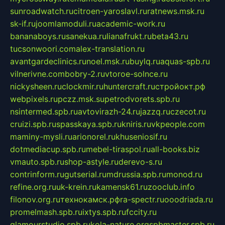
sunroadwatch.ru
citroen-yaroslavl.ru
ratnews.msk.ru
sk-if.ru
joomlamoduli.ru
academic-work.ru
bananaboys.ru
sanekua.ru
lianafrukt.ru
beta43.ru
tucsonwoori.com
alex-translation.ru
avantgardeclinics.ru
noel.msk.ru
buylq.ru
aquas-spb.ru
vilnerivne.com
bobry-2.ru
vtoroe-solnce.ru
nickysheen.ru
clockmir.ru
huntercraft.ru
стройокт.рф
webpixels.ru
pczz.msk.su
petrodvorets.spb.ru
nsintermed.spb.ru
avtovirazh-24.ru
jazzq.ru
czecot.ru
cruizi.spb.ru
spasskaya.spb.ru
kniris.ru
vkpeople.com
maminy-mysli.ru
arionorel.ru
khuseniosif.ru
dotmediacup.spb.ru
mebel-tiraspol.ru
all-books.biz
vmauto.spb.ru
shop-astyle.ru
derevo-s.ru
contrinform.ru
gutserial.ru
mdrussia.spb.ru
monod.ru
refine.org.ru
uk-krein.ru
kamensk61.ru
zooclub.info
filonov.org.ru
технокамск.рф
ra-spectr.ru
ooodriada.ru
promelmash.spb.ru
ixtys.spb.ru
fccity.ru
glamourstudio.spb.ru
kola-nature.org
spbmaster.spb.ru