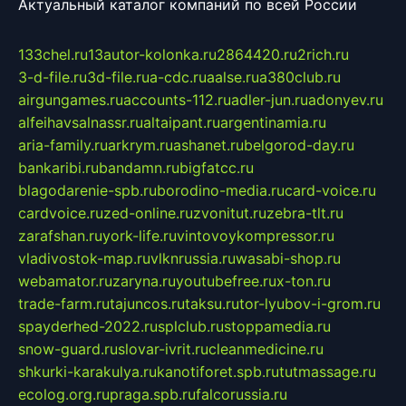
Актуальный каталог компаний по всей России
133chel.ru
13autor-kolonka.ru
2864420.ru
2rich.ru
3-d-file.ru
3d-file.ru
a-cdc.ru
aalse.ru
a380club.ru
airgungames.ru
accounts-112.ru
adler-jun.ru
adonyev.ru
alfeihavsalnassr.ru
altaipant.ru
argentinamia.ru
aria-family.ru
arkrym.ru
ashanet.ru
belgorod-day.ru
bankaribi.ru
bandamn.ru
bigfatcc.ru
blagodarenie-spb.ru
borodino-media.ru
card-voice.ru
cardvoice.ru
zed-online.ru
zvonitut.ru
zebra-tlt.ru
zarafshan.ru
york-life.ru
vintovoykompressor.ru
vladivostok-map.ru
vlknrussia.ru
wasabi-shop.ru
webamator.ru
zaryna.ru
youtubefree.ru
x-ton.ru
trade-farm.ru
tajuncos.ru
taksu.ru
tor-lyubov-i-grom.ru
spayderhed-2022.ru
splclub.ru
stoppamedia.ru
snow-guard.ru
slovar-ivrit.ru
cleanmedicine.ru
shkurki-karakulya.ru
kanotiforet.spb.ru
tutmassage.ru
ecolog.org.ru
praga.spb.ru
falcorussia.ru