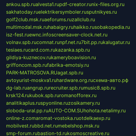
ankou.spb.ru
alvesta1.ru
pdf-creator.ru
nix-files.org.ru
sakhatoday.ru
elektrikersymboler.ru
sputnikyes.ru
golf2club.msk.ru
aeforums.ru
zallclub.ru
multimodal.msk.ru
habaigry.ru
haikko.ru
sobakopedia.ru
isz-fest.ru
ewnc.info
screensaver-clock.net.ru
volnav.spb.ru
comnat.ru
npf.net.ru
7bit.pp.ru
kalugatur.ru
tesiaes.ru
card.com.ru
kazanka.spb.ru
gildiya-kuznecov.ru
kameryboavision.ru
griffoncom.spb.ru
fabrika-emotsiy.ru
PARK-MATROSOVA.RU
agat.spb.ru
avtoyurist-moskva1.ru
hardware.org.ru
схема-авто.рф
dg-lab.ru
angrup.ru
recruiter.spb.ru
music8.spb.ru
krsk124.ru
kubok.spb.ru
romanofforex.ru
analitikaplus.ru
spyonline.ru
zosikamery.ru
sloboda-ural.pp.ru
AUTO-COM.SU
hohota.net
alimy.ru
online-z.com
aromat-vostoka.ru
otdelkaexp.ru
mobilvest.ru
bbd.net.ru
mebelshop.msk.ru
smp-forum.ru
bastion-td.ru
kosmoscreative.ru