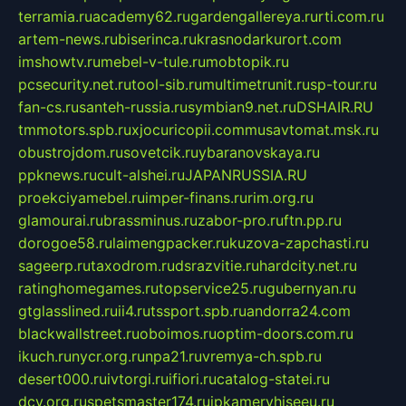
terramia.ru
academy62.ru
gardengallereya.ru
rti.com.ru
artem-news.ru
biserinca.ru
krasnodarkurort.com
imshowtv.ru
mebel-v-tule.ru
mobtopik.ru
pcsecurity.net.ru
tool-sib.ru
multimetrunit.ru
sp-tour.ru
fan-cs.ru
santeh-russia.ru
symbian9.net.ru
DSHAIR.RU
tmmotors.spb.ru
xjocuricopii.com
musavtomat.msk.ru
obustrojdom.ru
sovetcik.ru
ybaranovskaya.ru
ppknews.ru
cult-alshei.ru
JAPANRUSSIA.RU
proekciyamebel.ru
imper-finans.ru
rim.org.ru
glamourai.ru
brassminus.ru
zabor-pro.ru
ftn.pp.ru
dorogoe58.ru
laimengpacker.ru
kuzova-zapchasti.ru
sageerp.ru
taxodrom.ru
dsrazvitie.ru
hardcity.net.ru
ratinghomegames.ru
topservice25.ru
gubernyan.ru
gtglasslined.ru
ii4.ru
tssport.spb.ru
andorra24.com
blackwallstreet.ru
oboimos.ru
optim-doors.com.ru
ikuch.ru
nycr.org.ru
npa21.ru
vremya-ch.spb.ru
desert000.ru
ivtorgi.ru
ifiori.ru
catalog-statei.ru
dcv.org.ru
spetsmaster174.ru
ipkameryhiseeu.ru