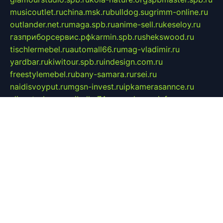
musicoutlet.ru
china.msk.ru
bulldog.su
grimm-online.ru
outlander.net.ru
maga.spb.ru
anime-sell.ru
keseloy.ru
газприборсервис.рф
karmin.spb.ru
shekswood.ru
tischlermebel.ru
automall66.ru
mag-vladimir.ru
yardbar.ru
kiwitour.spb.ru
indesign.com.ru
freestylemebel.ru
bany-samara.ru
rsei.ru
naidisvoyput.ru
mgsn-invest.ru
ipkamerasannce.ru
alicante-house.ru
ibelka74.ru
cozyhouse.info
vlkargalev-studio.ru
700mb.ru
figura-ufa.ru
alina-live.ru
belarusiannews.ru
womenknow.ru
dos-vniimk.ru
sega.net.ru
dv.net.ru
phenomenonsofhistory.com
telesputnik.net.ru
wall.pp.ru
pylesosroidmi.ru
gtc-clan.ru
cligs.ru
bibikazap.ru
popova.org.ru
netwhistler.spb.ru
bellvil.ru
bonzon.ru
iss-vladik.ru
defiparis.net.ru
las-gryzas.ru
amku.ru
electednews.spb.ru
feather.org.ru
spar72.ru
tankiigri.ru
dominus.com.ru
ibtree.ru
sanykool.pp.ru
unixlib.org.ru