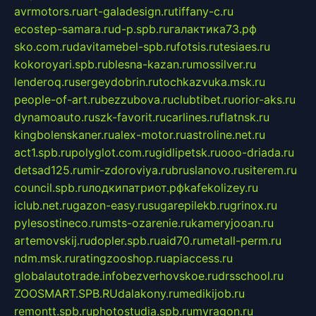
avrmotors.ru
art-galadesign.ru
tiffany-c.ru
ecostep-samara.ru
d-p.spb.ru
галактика73.рф
sko.com.ru
davitamebel-spb.ru
fotsis.ru
tesiaes.ru
kokoroyari.spb.ru
blesna-kazan.ru
mossilver.ru
lenderoq.ru
sergeydobrin.ru
tochkazvuka.msk.ru
people-of-art.ru
bezzubova.ru
clubtibet.ru
orior-aks.ru
dynamoauto.ru
szk-favorit.ru
carlines.ru
flatnsk.ru
kingbolenskaner.ru
alex-motor.ru
astroline.net.ru
act1.spb.ru
polyglot.com.ru
gidlipetsk.ru
ooo-driada.ru
detsad125.ru
mir-zdoroviya.ru
bruslanovo.ru
siterem.ru
council.spb.ru
лодкипатриот.рф
kafekolizey.ru
iclub.net.ru
gazon-easy.ru
sugarepilekb.ru
grinox.ru
pylesostineco.ru
msts-ozarenie.ru
kameryjooan.ru
artemovskij.ru
dopler.spb.ru
aid70.ru
metall-perm.ru
ndm.msk.ru
ratingzooshop.ru
apiaccess.ru
globalautotrade.info
bezverhovskoe.ru
drsschool.ru
ZOOSMART.SPB.RU
dalakony.ru
medikijob.ru
remontt.spb.ru
photostudia.spb.ru
myragon.ru