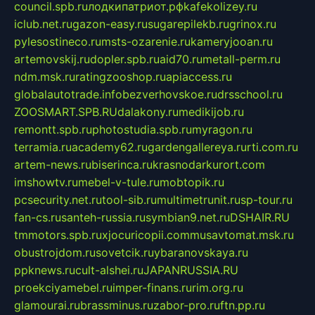
council.spb.ru
лодкипатриот.рф
kafekolizey.ru
iclub.net.ru
gazon-easy.ru
sugarepilekb.ru
grinox.ru
pylesostineco.ru
msts-ozarenie.ru
kameryjooan.ru
artemovskij.ru
dopler.spb.ru
aid70.ru
metall-perm.ru
ndm.msk.ru
ratingzooshop.ru
apiaccess.ru
globalautotrade.info
bezverhovskoe.ru
drsschool.ru
ZOOSMART.SPB.RU
dalakony.ru
medikijob.ru
remontt.spb.ru
photostudia.spb.ru
myragon.ru
terramia.ru
academy62.ru
gardengallereya.ru
rti.com.ru
artem-news.ru
biserinca.ru
krasnodarkurort.com
imshowtv.ru
mebel-v-tule.ru
mobtopik.ru
pcsecurity.net.ru
tool-sib.ru
multimetrunit.ru
sp-tour.ru
fan-cs.ru
santeh-russia.ru
symbian9.net.ru
DSHAIR.RU
tmmotors.spb.ru
xjocuricopii.com
musavtomat.msk.ru
obustrojdom.ru
sovetcik.ru
ybaranovskaya.ru
ppknews.ru
cult-alshei.ru
JAPANRUSSIA.RU
proekciyamebel.ru
imper-finans.ru
rim.org.ru
glamourai.ru
brassminus.ru
zabor-pro.ru
ftn.pp.ru