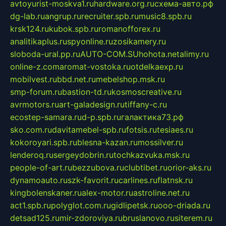
avtoyurist-moskva1.ru
hardware.org.ru
схема-авто.рф
dg-lab.ru
angrup.ru
recruiter.spb.ru
music8.spb.ru
krsk124.ru
kubok.spb.ru
romanofforex.ru
analitikaplus.ru
spyonline.ru
zosikamery.ru
sloboda-ural.pp.ru
AUTO-COM.SU
hohota.net
alimy.ru
online-z.com
aromat-vostoka.ru
otdelkaexp.ru
mobilvest.ru
bbd.net.ru
mebelshop.msk.ru
smp-forum.ru
bastion-td.ru
kosmoscreative.ru
avrmotors.ru
art-galadesign.ru
tiffany-c.ru
ecostep-samara.ru
d-p.spb.ru
галактика73.рф
sko.com.ru
davitamebel-spb.ru
fotsis.ru
tesiaes.ru
kokoroyari.spb.ru
blesna-kazan.ru
mossilver.ru
lenderoq.ru
sergeydobrin.ru
tochkazvuka.msk.ru
people-of-art.ru
bezzubova.ru
clubtibet.ru
orior-aks.ru
dynamoauto.ru
szk-favorit.ru
carlines.ru
flatnsk.ru
kingbolenskaner.ru
alex-motor.ru
astroline.net.ru
act1.spb.ru
polyglot.com.ru
gidlipetsk.ru
ooo-driada.ru
detsad125.ru
mir-zdoroviya.ru
bruslanovo.ru
siterem.ru