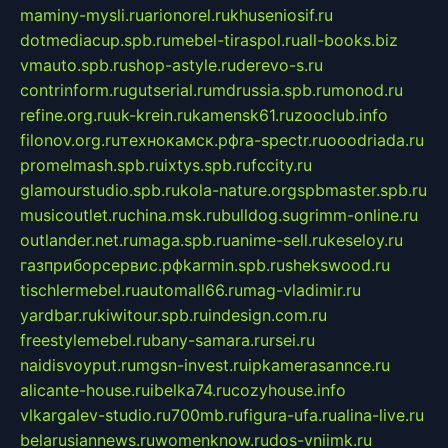
maminy-mysli.ru
arionorel.ru
khuseniosif.ru
dotmediacup.spb.ru
mebel-tiraspol.ru
all-books.biz
vmauto.spb.ru
shop-astyle.ru
derevo-s.ru
contrinform.ru
gutserial.ru
mdrussia.spb.ru
monod.ru
refine.org.ru
uk-krein.ru
kamensk61.ru
zooclub.info
filonov.org.ru
технокамск.рф
ra-spectr.ru
ooodriada.ru
promelmash.spb.ru
ixtys.spb.ru
fccity.ru
glamourstudio.spb.ru
kola-nature.org
spbmaster.spb.ru
musicoutlet.ru
china.msk.ru
bulldog.su
grimm-online.ru
outlander.net.ru
maga.spb.ru
anime-sell.ru
keseloy.ru
газприборсервис.рф
karmin.spb.ru
shekswood.ru
tischlermebel.ru
automall66.ru
mag-vladimir.ru
yardbar.ru
kiwitour.spb.ru
indesign.com.ru
freestylemebel.ru
bany-samara.ru
rsei.ru
naidisvoyput.ru
mgsn-invest.ru
ipkamerasannce.ru
alicante-house.ru
ibelka74.ru
cozyhouse.info
vlkargalev-studio.ru
700mb.ru
figura-ufa.ru
alina-live.ru
belarusiannews.ru
womenknow.ru
dos-vniimk.ru