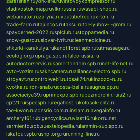
zarafshan.ru
york-life.ru
vintovoykompressor.ru
vladivostok-map.ru
vlknrussia.ru
wasabi-shop.ru
webamator.ru
zaryna.ru
youtubefree.ru
x-ton.ru
trade-farm.ru
tajuncos.ru
taksu.ru
tor-lyubov-i-grom.ru
spayderhed-2022.ru
splclub.ru
stoppamedia.ru
snow-guard.ru
slovar-ivrit.ru
cleanmedicine.ru
shkurki-karakulya.ru
kanotiforet.spb.ru
tutmassage.ru
ecolog.org.ru
praga.spb.ru
falcorussia.ru
autodoctorservis.ru
kamertondom.spb.ru
net-life.net.ru
avto-vozim.ru
sakhcamera.ru
alliance-electro.spb.ru
stroyavt.ru
controlweb1.ru
tdsak74.ru
kinzozo-ru.ru
kvotka.ru
iron-snab.ru
costa-bella.ru
eugrus.pp.ru
associaciya39.ru
primexpo.spb.ru
bezmorchin.ru
ia2.ru
cpt21.ru
ispecspb.ru
regahost.ru
kolosok-elita.ru
tae-kwon.ru
consrio.com.ru
insiam.ru
avegainfo.ru
archery161.ru
bigencyclica.ru
vlast16.ru
korru.net
sarmiento.spb.su
extelopedia.ru
lammin-suo.spb.ru
iskatour.spb.ru
snpi.org.ru
running-line.ru