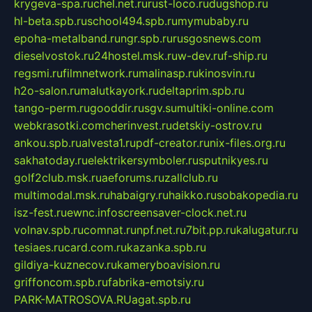
krygeva-spa.ru
chel.net.ru
rust-loco.ru
dugshop.ru
hl-beta.spb.ru
school494.spb.ru
mymubaby.ru
epoha-metalband.ru
ngr.spb.ru
rusgosnews.com
dieselvostok.ru
24hostel.msk.ru
w-dev.ru
f-ship.ru
regsmi.ru
filmnetwork.ru
malinasp.ru
kinosvin.ru
h2o-salon.ru
malutkayork.ru
deltaprim.spb.ru
tango-perm.ru
gooddir.ru
sgv.su
multiki-online.com
webkrasotki.com
cherinvest.ru
detskiy-ostrov.ru
ankou.spb.ru
alvesta1.ru
pdf-creator.ru
nix-files.org.ru
sakhatoday.ru
elektrikersymboler.ru
sputnikyes.ru
golf2club.msk.ru
aeforums.ru
zallclub.ru
multimodal.msk.ru
habaigry.ru
haikko.ru
sobakopedia.ru
isz-fest.ru
ewnc.info
screensaver-clock.net.ru
volnav.spb.ru
comnat.ru
npf.net.ru
7bit.pp.ru
kalugatur.ru
tesiaes.ru
card.com.ru
kazanka.spb.ru
gildiya-kuznecov.ru
kameryboavision.ru
griffoncom.spb.ru
fabrika-emotsiy.ru
PARK-MATROSOVA.RU
agat.spb.ru