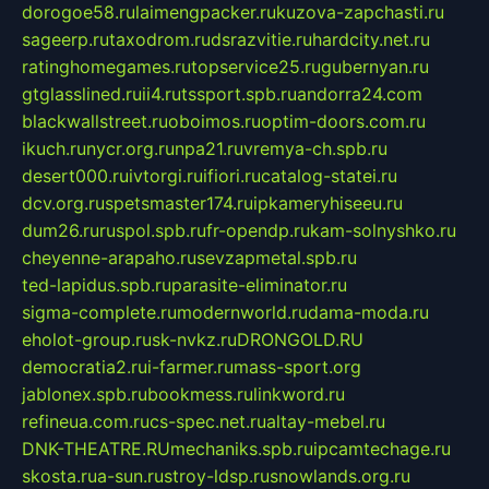
dorogoe58.ru
laimengpacker.ru
kuzova-zapchasti.ru
sageerp.ru
taxodrom.ru
dsrazvitie.ru
hardcity.net.ru
ratinghomegames.ru
topservice25.ru
gubernyan.ru
gtglasslined.ru
ii4.ru
tssport.spb.ru
andorra24.com
blackwallstreet.ru
oboimos.ru
optim-doors.com.ru
ikuch.ru
nycr.org.ru
npa21.ru
vremya-ch.spb.ru
desert000.ru
ivtorgi.ru
ifiori.ru
catalog-statei.ru
dcv.org.ru
spetsmaster174.ru
ipkameryhiseeu.ru
dum26.ru
ruspol.spb.ru
fr-opendp.ru
kam-solnyshko.ru
cheyenne-arapaho.ru
sevzapmetal.spb.ru
ted-lapidus.spb.ru
parasite-eliminator.ru
sigma-complete.ru
modernworld.ru
dama-moda.ru
eholot-group.ru
sk-nvkz.ru
DRONGOLD.RU
democratia2.ru
i-farmer.ru
mass-sport.org
jablonex.spb.ru
bookmess.ru
linkword.ru
refineua.com.ru
cs-spec.net.ru
altay-mebel.ru
DNK-THEATRE.RU
mechaniks.spb.ru
ipcamtechage.ru
skosta.ru
a-sun.ru
stroy-ldsp.ru
snowlands.org.ru