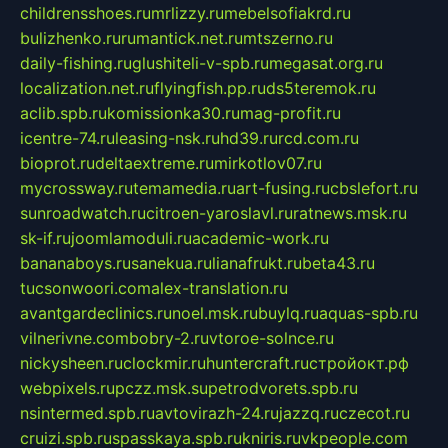
childrensshoes.ru
mrlizzy.ru
mebelsofiakrd.ru
bulizhenko.ru
rumantick.net.ru
mtszerno.ru
daily-fishing.ru
glushiteli-v-spb.ru
megasat.org.ru
localization.net.ru
flyingfish.pp.ru
ds5teremok.ru
aclib.spb.ru
komissionka30.ru
mag-profit.ru
icentre-74.ru
leasing-nsk.ru
hd39.ru
rcd.com.ru
bioprot.ru
deltaextreme.ru
mirkotlov07.ru
mycrossway.ru
temamedia.ru
art-fusing.ru
cbslefort.ru
sunroadwatch.ru
citroen-yaroslavl.ru
ratnews.msk.ru
sk-if.ru
joomlamoduli.ru
academic-work.ru
bananaboys.ru
sanekua.ru
lianafrukt.ru
beta43.ru
tucsonwoori.com
alex-translation.ru
avantgardeclinics.ru
noel.msk.ru
buylq.ru
aquas-spb.ru
vilnerivne.com
bobry-2.ru
vtoroe-solnce.ru
nickysheen.ru
clockmir.ru
huntercraft.ru
стройокт.рф
webpixels.ru
pczz.msk.su
petrodvorets.spb.ru
nsintermed.spb.ru
avtovirazh-24.ru
jazzq.ru
czecot.ru
cruizi.spb.ru
spasskaya.spb.ru
kniris.ru
vkpeople.com