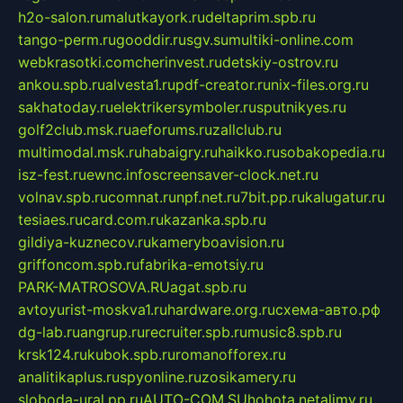
h2o-salon.ru
malutkayork.ru
deltaprim.spb.ru
tango-perm.ru
gooddir.ru
sgv.su
multiki-online.com
webkrasotki.com
cherinvest.ru
detskiy-ostrov.ru
ankou.spb.ru
alvesta1.ru
pdf-creator.ru
nix-files.org.ru
sakhatoday.ru
elektrikersymboler.ru
sputnikyes.ru
golf2club.msk.ru
aeforums.ru
zallclub.ru
multimodal.msk.ru
habaigry.ru
haikko.ru
sobakopedia.ru
isz-fest.ru
ewnc.info
screensaver-clock.net.ru
volnav.spb.ru
comnat.ru
npf.net.ru
7bit.pp.ru
kalugatur.ru
tesiaes.ru
card.com.ru
kazanka.spb.ru
gildiya-kuznecov.ru
kameryboavision.ru
griffoncom.spb.ru
fabrika-emotsiy.ru
PARK-MATROSOVA.RU
agat.spb.ru
avtoyurist-moskva1.ru
hardware.org.ru
схема-авто.рф
dg-lab.ru
angrup.ru
recruiter.spb.ru
music8.spb.ru
krsk124.ru
kubok.spb.ru
romanofforex.ru
analitikaplus.ru
spyonline.ru
zosikamery.ru
sloboda-ural.pp.ru
AUTO-COM.SU
hohota.net
alimy.ru