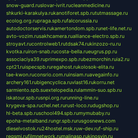
snow-guard.ru
slovar-ivrit.ru
cleanmedicine.ru
shkurki-karakulya.ru
kanotiforet.spb.ru
tutmassage.ru
ecolog.org.ru
praga.spb.ru
falcorussia.ru
autodoctorservis.ru
kamertondom.spb.ru
net-life.net.ru
avto-vozim.ru
sakhcamera.ru
alliance-electro.spb.ru
stroyavt.ru
controlweb1.ru
tdsak74.ru
kinzozo-ru.ru
kvotka.ru
iron-snab.ru
costa-bella.ru
eugrus.pp.ru
associaciya39.ru
primexpo.spb.ru
bezmorchin.ru
ia2.ru
cpt21.ru
ispecspb.ru
regahost.ru
kolosok-elita.ru
tae-kwon.ru
consrio.com.ru
insiam.ru
avegainfo.ru
archery161.ru
bigencyclica.ru
vlast16.ru
korru.net
sarmiento.spb.su
extelopedia.ru
lammin-suo.spb.ru
iskatour.spb.ru
snpi.org.ru
running-line.ru
krygeva-spa.ru
chel.net.ru
rust-loco.ru
dugshop.ru
hl-beta.spb.ru
school494.spb.ru
mymubaby.ru
epoha-metalband.ru
ngr.spb.ru
rusgosnews.com
dieselvostok.ru
24hostel.msk.ru
w-dev.ru
f-ship.ru
regsmi.ru
filmnetwork.ru
malinasp.ru
kinosvin.ru