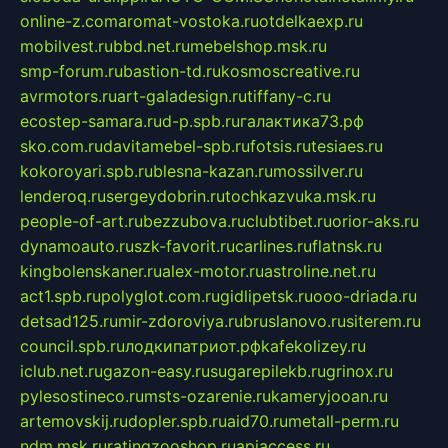
online-z.com
aromat-vostoka.ru
otdelkaexp.ru
mobilvest.ru
bbd.net.ru
mebelshop.msk.ru
smp-forum.ru
bastion-td.ru
kosmoscreative.ru
avrmotors.ru
art-galadesign.ru
tiffany-c.ru
ecostep-samara.ru
d-p.spb.ru
галактика73.рф
sko.com.ru
davitamebel-spb.ru
fotsis.ru
tesiaes.ru
kokoroyari.spb.ru
blesna-kazan.ru
mossilver.ru
lenderoq.ru
sergeydobrin.ru
tochkazvuka.msk.ru
people-of-art.ru
bezzubova.ru
clubtibet.ru
orior-aks.ru
dynamoauto.ru
szk-favorit.ru
carlines.ru
flatnsk.ru
kingbolenskaner.ru
alex-motor.ru
astroline.net.ru
act1.spb.ru
polyglot.com.ru
gidlipetsk.ru
ooo-driada.ru
detsad125.ru
mir-zdoroviya.ru
bruslanovo.ru
siterem.ru
council.spb.ru
лодкипатриот.рф
kafekolizey.ru
iclub.net.ru
gazon-easy.ru
sugarepilekb.ru
grinox.ru
pylesostineco.ru
msts-ozarenie.ru
kameryjooan.ru
artemovskij.ru
dopler.spb.ru
aid70.ru
metall-perm.ru
ndm.msk.ru
ratingzooshop.ru
apiaccess.ru