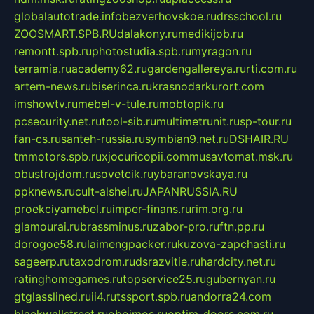
globalautotrade.info
bezverhovskoe.ru
drsschool.ru
ZOOSMART.SPB.RU
dalakony.ru
medikijob.ru
remontt.spb.ru
photostudia.spb.ru
myragon.ru
terramia.ru
academy62.ru
gardengallereya.ru
rti.com.ru
artem-news.ru
biserinca.ru
krasnodarkurort.com
imshowtv.ru
mebel-v-tule.ru
mobtopik.ru
pcsecurity.net.ru
tool-sib.ru
multimetrunit.ru
sp-tour.ru
fan-cs.ru
santeh-russia.ru
symbian9.net.ru
DSHAIR.RU
tmmotors.spb.ru
xjocuricopii.com
musavtomat.msk.ru
obustrojdom.ru
sovetcik.ru
ybaranovskaya.ru
ppknews.ru
cult-alshei.ru
JAPANRUSSIA.RU
proekciyamebel.ru
imper-finans.ru
rim.org.ru
glamourai.ru
brassminus.ru
zabor-pro.ru
ftn.pp.ru
dorogoe58.ru
laimengpacker.ru
kuzova-zapchasti.ru
sageerp.ru
taxodrom.ru
dsrazvitie.ru
hardcity.net.ru
ratinghomegames.ru
topservice25.ru
gubernyan.ru
gtglasslined.ru
ii4.ru
tssport.spb.ru
andorra24.com