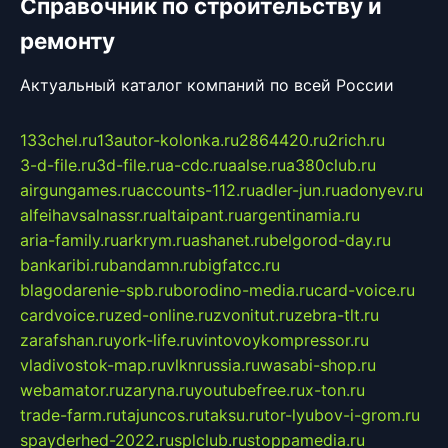
Справочник по строительству и
ремонту
Актуальный каталог компаний по всей России
133chel.ru
13autor-kolonka.ru
2864420.ru
2rich.ru
3-d-file.ru
3d-file.ru
a-cdc.ru
aalse.ru
a380club.ru
airgungames.ru
accounts-112.ru
adler-jun.ru
adonyev.ru
alfeihavsalnassr.ru
altaipant.ru
argentinamia.ru
aria-family.ru
arkrym.ru
ashanet.ru
belgorod-day.ru
bankaribi.ru
bandamn.ru
bigfatcc.ru
blagodarenie-spb.ru
borodino-media.ru
card-voice.ru
cardvoice.ru
zed-online.ru
zvonitut.ru
zebra-tlt.ru
zarafshan.ru
york-life.ru
vintovoykompressor.ru
vladivostok-map.ru
vlknrussia.ru
wasabi-shop.ru
webamator.ru
zaryna.ru
youtubefree.ru
x-ton.ru
trade-farm.ru
tajuncos.ru
taksu.ru
tor-lyubov-i-grom.ru
spayderhed-2022.ru
splclub.ru
stoppamedia.ru