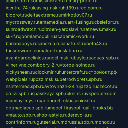
aclib.spb.ru
komissionka30.ru
mag-profit.ru
icentre-74.ru
leasing-nsk.ru
hd39.ru
rcd.com.ru
bioprot.ru
deltaextreme.ru
mirkotlov07.ru
mycrossway.ru
temamedia.ru
art-fusing.ru
cbslefort.ru
sunroadwatch.ru
citroen-yaroslavl.ru
ratnews.msk.ru
sk-if.ru
joomlamoduli.ru
academic-work.ru
bananaboys.ru
sanekua.ru
lianafrukt.ru
beta43.ru
tucsonwoori.com
alex-translation.ru
avantgardeclinics.ru
noel.msk.ru
buylq.ru
aquas-spb.ru
vilnerivne.com
bobry-2.ru
vtoroe-solnce.ru
nickysheen.ru
clockmir.ru
huntercraft.ru
стройокт.рф
webpixels.ru
pczz.msk.su
petrodvorets.spb.ru
nsintermed.spb.ru
avtovirazh-24.ru
jazzq.ru
czecot.ru
cruizi.spb.ru
spasskaya.spb.ru
kniris.ru
vkpeople.com
maminy-mysli.ru
arionorel.ru
khuseniosif.ru
dotmediacup.spb.ru
mebel-tiraspol.ru
all-books.biz
vmauto.spb.ru
shop-astyle.ru
derevo-s.ru
contrinform.ru
gutserial.ru
mdrussia.spb.ru
monod.ru