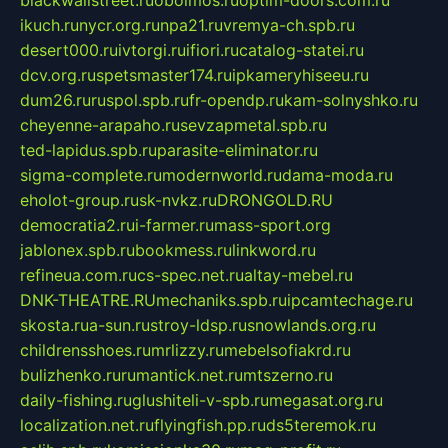
blackwallstreet.ru
oboimos.ru
optim-doors.com.ru
ikuch.ru
nycr.org.ru
npa21.ru
vremya-ch.spb.ru
desert000.ru
ivtorgi.ru
ifiori.ru
catalog-statei.ru
dcv.org.ru
spetsmaster174.ru
ipkameryhiseeu.ru
dum26.ru
ruspol.spb.ru
fr-opendp.ru
kam-solnyshko.ru
cheyenne-arapaho.ru
sevzapmetal.spb.ru
ted-lapidus.spb.ru
parasite-eliminator.ru
sigma-complete.ru
modernworld.ru
dama-moda.ru
eholot-group.ru
sk-nvkz.ru
DRONGOLD.RU
democratia2.ru
i-farmer.ru
mass-sport.org
jablonex.spb.ru
bookmess.ru
linkword.ru
refineua.com.ru
cs-spec.net.ru
altay-mebel.ru
DNK-THEATRE.RU
mechaniks.spb.ru
ipcamtechage.ru
skosta.ru
a-sun.ru
stroy-ldsp.ru
snowlands.org.ru
childrensshoes.ru
mrlizzy.ru
mebelsofiakrd.ru
bulizhenko.ru
rumantick.net.ru
mtszerno.ru
daily-fishing.ru
glushiteli-v-spb.ru
megasat.org.ru
localization.net.ru
flyingfish.pp.ru
ds5teremok.ru