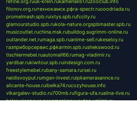
refine.org.ru
uk-krein.ru
kamensk61.ru
zooclub.info
filonov.org.ru
технокамск.рф
ra-spectr.ru
ooodriada.ru
promelmash.spb.ru
ixtys.spb.ru
fccity.ru
glamourstudio.spb.ru
kola-nature.org
spbmaster.spb.ru
musicoutlet.ru
china.msk.ru
bulldog.su
grimm-online.ru
outlander.net.ru
maga.spb.ru
anime-sell.ru
keseloy.ru
газприборсервис.рф
karmin.spb.ru
shekswood.ru
tischlermebel.ru
automall66.ru
mag-vladimir.ru
yardbar.ru
kiwitour.spb.ru
indesign.com.ru
freestylemebel.ru
bany-samara.ru
rsei.ru
naidisvoyput.ru
mgsn-invest.ru
ipkamerasannce.ru
alicante-house.ru
ibelka74.ru
cozyhouse.info
vlkargalev-studio.ru
700mb.ru
figura-ufa.ru
alina-live.ru
belarusiannews.ru
womenknow.ru
dos-vniimk.ru
sega.net.ru
dv.net.ru
phenomenonsofhistory.com
telesputnik.net.ru
wall.pp.ru
pylesosroidmi.ru
gtc-clan.ru
cligs.ru
bibikazap.ru
popova.org.ru
netwhistler.spb.ru
bellvil.ru
bonzon.ru
iss-vladik.ru