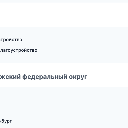
стройство
благоустройство
лжский федеральный округ
нбург