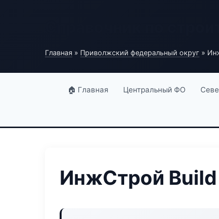
Справочник по строи
Главная
»
Приволжский федеральный округ
» Инж
🏠 Главная
Центральный ФО
Севе
ИнжСтрой Build