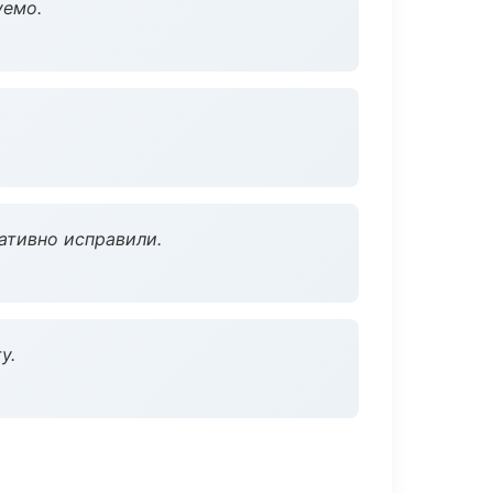
уемо.
ативно исправили.
у.