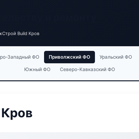
тельству и ремонту
Строй Build Кров
ро-Западный ФО
Приволжский ФО
Уральский ФО
Южный ФО
Северо-Кавказский ФО
 Кров