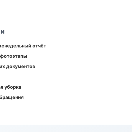
ми
женедельный отчёт
 фотоэтапы
их документов
ая уборка
обращения