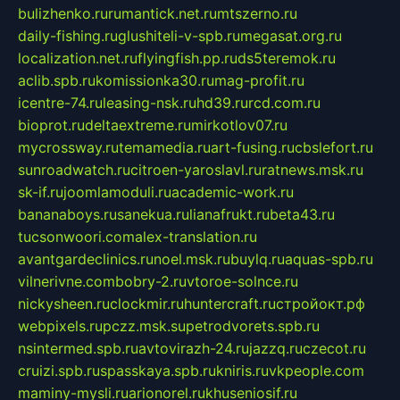
bulizhenko.ru
rumantick.net.ru
mtszerno.ru
daily-fishing.ru
glushiteli-v-spb.ru
megasat.org.ru
localization.net.ru
flyingfish.pp.ru
ds5teremok.ru
aclib.spb.ru
komissionka30.ru
mag-profit.ru
icentre-74.ru
leasing-nsk.ru
hd39.ru
rcd.com.ru
bioprot.ru
deltaextreme.ru
mirkotlov07.ru
mycrossway.ru
temamedia.ru
art-fusing.ru
cbslefort.ru
sunroadwatch.ru
citroen-yaroslavl.ru
ratnews.msk.ru
sk-if.ru
joomlamoduli.ru
academic-work.ru
bananaboys.ru
sanekua.ru
lianafrukt.ru
beta43.ru
tucsonwoori.com
alex-translation.ru
avantgardeclinics.ru
noel.msk.ru
buylq.ru
aquas-spb.ru
vilnerivne.com
bobry-2.ru
vtoroe-solnce.ru
nickysheen.ru
clockmir.ru
huntercraft.ru
стройокт.рф
webpixels.ru
pczz.msk.su
petrodvorets.spb.ru
nsintermed.spb.ru
avtovirazh-24.ru
jazzq.ru
czecot.ru
cruizi.spb.ru
spasskaya.spb.ru
kniris.ru
vkpeople.com
maminy-mysli.ru
arionorel.ru
khuseniosif.ru