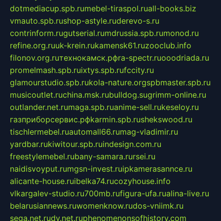
dotmediacup.spb.ru
mebel-tiraspol.ru
all-books.biz
vmauto.spb.ru
shop-astyle.ru
derevo-s.ru
contrinform.ru
gutserial.ru
mdrussia.spb.ru
monod.ru
refine.org.ru
uk-krein.ru
kamensk61.ru
zooclub.info
filonov.org.ru
технокамск.рф
ra-spectr.ru
ooodriada.ru
promelmash.spb.ru
ixtys.spb.ru
fccity.ru
glamourstudio.spb.ru
kola-nature.org
spbmaster.spb.ru
musicoutlet.ru
china.msk.ru
bulldog.su
grimm-online.ru
outlander.net.ru
maga.spb.ru
anime-sell.ru
keseloy.ru
газприборсервис.рф
karmin.spb.ru
shekswood.ru
tischlermebel.ru
automall66.ru
mag-vladimir.ru
yardbar.ru
kiwitour.spb.ru
indesign.com.ru
freestylemebel.ru
bany-samara.ru
rsei.ru
naidisvoyput.ru
mgsn-invest.ru
ipkamerasannce.ru
alicante-house.ru
ibelka74.ru
cozyhouse.info
vlkargalev-studio.ru
700mb.ru
figura-ufa.ru
alina-live.ru
belarusiannews.ru
womenknow.ru
dos-vniimk.ru
sega.net.ru
dv.net.ru
phenomenonsofhistory.com