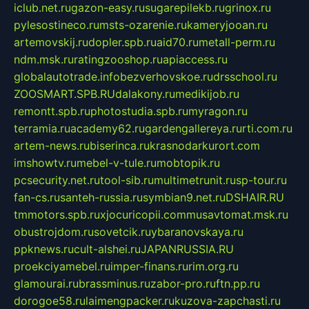
iclub.net.ru
gazon-easy.ru
sugarepilekb.ru
grinox.ru
pylesostineco.ru
msts-ozarenie.ru
kameryjooan.ru
artemovskij.ru
dopler.spb.ru
aid70.ru
metall-perm.ru
ndm.msk.ru
ratingzooshop.ru
apiaccess.ru
globalautotrade.info
bezverhovskoe.ru
drsschool.ru
ZOOSMART.SPB.RU
dalakony.ru
medikijob.ru
remontt.spb.ru
photostudia.spb.ru
myragon.ru
terramia.ru
academy62.ru
gardengallereya.ru
rti.com.ru
artem-news.ru
biserinca.ru
krasnodarkurort.com
imshowtv.ru
mebel-v-tule.ru
mobtopik.ru
pcsecurity.net.ru
tool-sib.ru
multimetrunit.ru
sp-tour.ru
fan-cs.ru
santeh-russia.ru
symbian9.net.ru
DSHAIR.RU
tmmotors.spb.ru
xjocuricopii.com
musavtomat.msk.ru
obustrojdom.ru
sovetcik.ru
ybaranovskaya.ru
ppknews.ru
cult-alshei.ru
JAPANRUSSIA.RU
proekciyamebel.ru
imper-finans.ru
rim.org.ru
glamourai.ru
brassminus.ru
zabor-pro.ru
ftn.pp.ru
dorogoe58.ru
laimengpacker.ru
kuzova-zapchasti.ru