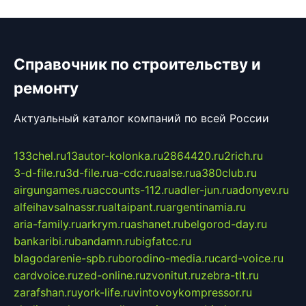
Справочник по строительству и
ремонту
Актуальный каталог компаний по всей России
133chel.ru
13autor-kolonka.ru
2864420.ru
2rich.ru
3-d-file.ru
3d-file.ru
a-cdc.ru
aalse.ru
a380club.ru
airgungames.ru
accounts-112.ru
adler-jun.ru
adonyev.ru
alfeihavsalnassr.ru
altaipant.ru
argentinamia.ru
aria-family.ru
arkrym.ru
ashanet.ru
belgorod-day.ru
bankaribi.ru
bandamn.ru
bigfatcc.ru
blagodarenie-spb.ru
borodino-media.ru
card-voice.ru
cardvoice.ru
zed-online.ru
zvonitut.ru
zebra-tlt.ru
zarafshan.ru
york-life.ru
vintovoykompressor.ru