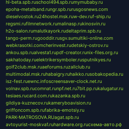
hl-beta.spb.ru
school494.spb.ru
mymubaby.ru
epoha-metalband.ru
ngr.spb.ru
rusgosnews.com
dieselvostok.ru
24hostel.msk.ru
w-dev.ru
f-ship.ru
regsmi.ru
filmnetwork.ru
malinasp.ru
kinosvin.ru
h2o-salon.ru
malutkayork.ru
deltaprim.spb.ru
tango-perm.ru
gooddir.ru
sgv.su
multiki-online.com
webkrasotki.com
cherinvest.ru
detskiy-ostrov.ru
ankou.spb.ru
alvesta1.ru
pdf-creator.ru
nix-files.org.ru
sakhatoday.ru
elektrikersymboler.ru
sputnikyes.ru
golf2club.msk.ru
aeforums.ru
zallclub.ru
multimodal.msk.ru
habaigry.ru
haikko.ru
sobakopedia.ru
isz-fest.ru
ewnc.info
screensaver-clock.net.ru
volnav.spb.ru
comnat.ru
npf.net.ru
7bit.pp.ru
kalugatur.ru
tesiaes.ru
card.com.ru
kazanka.spb.ru
gildiya-kuznecov.ru
kameryboavision.ru
griffoncom.spb.ru
fabrika-emotsiy.ru
PARK-MATROSOVA.RU
agat.spb.ru
avtoyurist-moskva1.ru
hardware.org.ru
схема-авто.рф