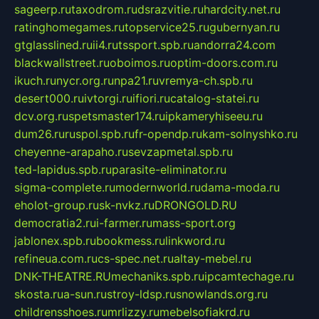
sageerp.ru
taxodrom.ru
dsrazvitie.ru
hardcity.net.ru
ratinghomegames.ru
topservice25.ru
gubernyan.ru
gtglasslined.ru
ii4.ru
tssport.spb.ru
andorra24.com
blackwallstreet.ru
oboimos.ru
optim-doors.com.ru
ikuch.ru
nycr.org.ru
npa21.ru
vremya-ch.spb.ru
desert000.ru
ivtorgi.ru
ifiori.ru
catalog-statei.ru
dcv.org.ru
spetsmaster174.ru
ipkameryhiseeu.ru
dum26.ru
ruspol.spb.ru
fr-opendp.ru
kam-solnyshko.ru
cheyenne-arapaho.ru
sevzapmetal.spb.ru
ted-lapidus.spb.ru
parasite-eliminator.ru
sigma-complete.ru
modernworld.ru
dama-moda.ru
eholot-group.ru
sk-nvkz.ru
DRONGOLD.RU
democratia2.ru
i-farmer.ru
mass-sport.org
jablonex.spb.ru
bookmess.ru
linkword.ru
refineua.com.ru
cs-spec.net.ru
altay-mebel.ru
DNK-THEATRE.RU
mechaniks.spb.ru
ipcamtechage.ru
skosta.ru
a-sun.ru
stroy-ldsp.ru
snowlands.org.ru
childrensshoes.ru
mrlizzy.ru
mebelsofiakrd.ru