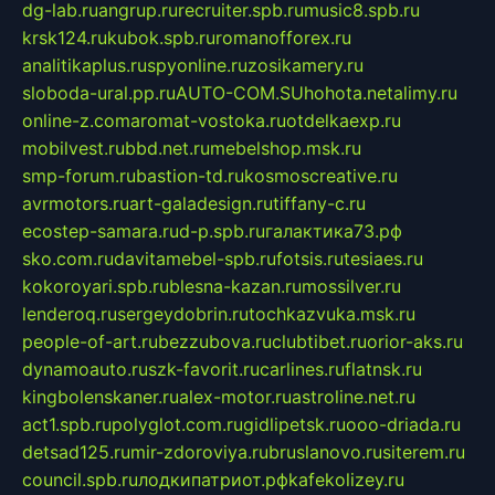
dg-lab.ru
angrup.ru
recruiter.spb.ru
music8.spb.ru
krsk124.ru
kubok.spb.ru
romanofforex.ru
analitikaplus.ru
spyonline.ru
zosikamery.ru
sloboda-ural.pp.ru
AUTO-COM.SU
hohota.net
alimy.ru
online-z.com
aromat-vostoka.ru
otdelkaexp.ru
mobilvest.ru
bbd.net.ru
mebelshop.msk.ru
smp-forum.ru
bastion-td.ru
kosmoscreative.ru
avrmotors.ru
art-galadesign.ru
tiffany-c.ru
ecostep-samara.ru
d-p.spb.ru
галактика73.рф
sko.com.ru
davitamebel-spb.ru
fotsis.ru
tesiaes.ru
kokoroyari.spb.ru
blesna-kazan.ru
mossilver.ru
lenderoq.ru
sergeydobrin.ru
tochkazvuka.msk.ru
people-of-art.ru
bezzubova.ru
clubtibet.ru
orior-aks.ru
dynamoauto.ru
szk-favorit.ru
carlines.ru
flatnsk.ru
kingbolenskaner.ru
alex-motor.ru
astroline.net.ru
act1.spb.ru
polyglot.com.ru
gidlipetsk.ru
ooo-driada.ru
detsad125.ru
mir-zdoroviya.ru
bruslanovo.ru
siterem.ru
council.spb.ru
лодкипатриот.рф
kafekolizey.ru