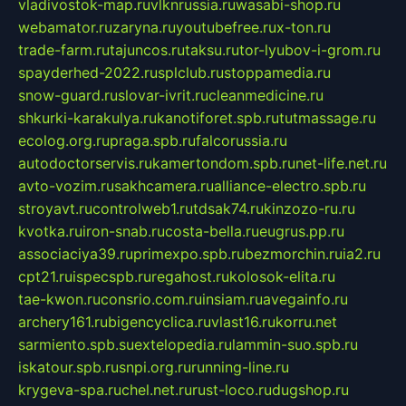
vladivostok-map.ru
vlknrussia.ru
wasabi-shop.ru
webamator.ru
zaryna.ru
youtubefree.ru
x-ton.ru
trade-farm.ru
tajuncos.ru
taksu.ru
tor-lyubov-i-grom.ru
spayderhed-2022.ru
splclub.ru
stoppamedia.ru
snow-guard.ru
slovar-ivrit.ru
cleanmedicine.ru
shkurki-karakulya.ru
kanotiforet.spb.ru
tutmassage.ru
ecolog.org.ru
praga.spb.ru
falcorussia.ru
autodoctorservis.ru
kamertondom.spb.ru
net-life.net.ru
avto-vozim.ru
sakhcamera.ru
alliance-electro.spb.ru
stroyavt.ru
controlweb1.ru
tdsak74.ru
kinzozo-ru.ru
kvotka.ru
iron-snab.ru
costa-bella.ru
eugrus.pp.ru
associaciya39.ru
primexpo.spb.ru
bezmorchin.ru
ia2.ru
cpt21.ru
ispecspb.ru
regahost.ru
kolosok-elita.ru
tae-kwon.ru
consrio.com.ru
insiam.ru
avegainfo.ru
archery161.ru
bigencyclica.ru
vlast16.ru
korru.net
sarmiento.spb.su
extelopedia.ru
lammin-suo.spb.ru
iskatour.spb.ru
snpi.org.ru
running-line.ru
krygeva-spa.ru
chel.net.ru
rust-loco.ru
dugshop.ru