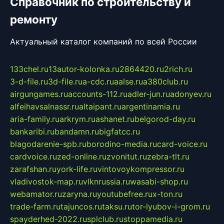
Справочник по строительству и
ремонту
Актуальный каталог компаний по всей России
133chel.ru
13autor-kolonka.ru
2864420.ru
2rich.ru
3-d-file.ru
3d-file.ru
a-cdc.ru
aalse.ru
a380club.ru
airgungames.ru
accounts-112.ru
adler-jun.ru
adonyev.ru
alfeihavsalnassr.ru
altaipant.ru
argentinamia.ru
aria-family.ru
arkrym.ru
ashanet.ru
belgorod-day.ru
bankaribi.ru
bandamn.ru
bigfatcc.ru
blagodarenie-spb.ru
borodino-media.ru
card-voice.ru
cardvoice.ru
zed-online.ru
zvonitut.ru
zebra-tlt.ru
zarafshan.ru
york-life.ru
vintovoykompressor.ru
vladivostok-map.ru
vlknrussia.ru
wasabi-shop.ru
webamator.ru
zaryna.ru
youtubefree.ru
x-ton.ru
trade-farm.ru
tajuncos.ru
taksu.ru
tor-lyubov-i-grom.ru
spayderhed-2022.ru
splclub.ru
stoppamedia.ru