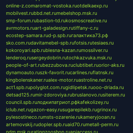
online-z.com
aromat-vostoka.ru
otdelkaexp.ru
mobilvest.ru
bbd.net.ru
mebelshop.msk.ru
smp-forum.ru
bastion-td.ru
kosmoscreative.ru
avrmotors.ru
art-galadesign.ru
tiffany-c.ru
ecostep-samara.ru
d-p.spb.ru
галактика73.рф
sko.com.ru
davitamebel-spb.ru
fotsis.ru
tesiaes.ru
kokoroyari.spb.ru
blesna-kazan.ru
mossilver.ru
lenderoq.ru
sergeydobrin.ru
tochkazvuka.msk.ru
people-of-art.ru
bezzubova.ru
clubtibet.ru
orior-aks.ru
dynamoauto.ru
szk-favorit.ru
carlines.ru
flatnsk.ru
kingbolenskaner.ru
alex-motor.ru
astroline.net.ru
act1.spb.ru
polyglot.com.ru
gidlipetsk.ru
ooo-driada.ru
detsad125.ru
mir-zdoroviya.ru
bruslanovo.ru
siterem.ru
council.spb.ru
лодкипатриот.рф
kafekolizey.ru
iclub.net.ru
gazon-easy.ru
sugarepilekb.ru
grinox.ru
pylesostineco.ru
msts-ozarenie.ru
kameryjooan.ru
artemovskij.ru
dopler.spb.ru
aid70.ru
metall-perm.ru
ndm.msk.ru
ratingzooshop.ru
apiaccess.ru