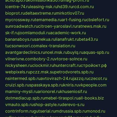
aclib.spb.ru
komissionka30.ru
mag-profit.ru
icentre-74.ru
leasing-nsk.ru
hd39.ru
rcd.com.ru
bioprot.ru
deltaextreme.ru
mirkotlov07.ru
mycrossway.ru
temamedia.ru
art-fusing.ru
cbslefort.ru
sunroadwatch.ru
citroen-yaroslavl.ru
ratnews.msk.ru
sk-if.ru
joomlamoduli.ru
academic-work.ru
bananaboys.ru
sanekua.ru
lianafrukt.ru
beta43.ru
tucsonwoori.com
alex-translation.ru
avantgardeclinics.ru
noel.msk.ru
buylq.ru
aquas-spb.ru
vilnerivne.com
bobry-2.ru
vtoroe-solnce.ru
nickysheen.ru
clockmir.ru
huntercraft.ru
стройокт.рф
webpixels.ru
pczz.msk.su
petrodvorets.spb.ru
nsintermed.spb.ru
avtovirazh-24.ru
jazzq.ru
czecot.ru
cruizi.spb.ru
spasskaya.spb.ru
kniris.ru
vkpeople.com
maminy-mysli.ru
arionorel.ru
khuseniosif.ru
dotmediacup.spb.ru
mebel-tiraspol.ru
all-books.biz
vmauto.spb.ru
shop-astyle.ru
derevo-s.ru
contrinform.ru
gutserial.ru
mdrussia.spb.ru
monod.ru