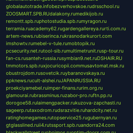
globalautotrade.info
bezverhovskoe.ru
drsschool.ru
ZOOSMART.SPB.RU
dalakony.ru
medikijob.ru
remontt.spb.ru
photostudia.spb.ru
myragon.ru
terramia.ru
academy62.ru
gardengallereya.ru
rti.com.ru
artem-news.ru
biserinca.ru
krasnodarkurort.com
imshowtv.ru
mebel-v-tule.ru
mobtopik.ru
pcsecurity.net.ru
tool-sib.ru
multimetrunit.ru
sp-tour.ru
fan-cs.ru
santeh-russia.ru
symbian9.net.ru
DSHAIR.RU
tmmotors.spb.ru
xjocuricopii.com
musavtomat.msk.ru
obustrojdom.ru
sovetcik.ru
ybaranovskaya.ru
ppknews.ru
cult-alshei.ru
JAPANRUSSIA.RU
proekciyamebel.ru
imper-finans.ru
rim.org.ru
glamourai.ru
brassminus.ru
zabor-pro.ru
ftn.pp.ru
dorogoe58.ru
laimengpacker.ru
kuzova-zapchasti.ru
sageerp.ru
taxodrom.ru
dsrazvitie.ru
hardcity.net.ru
ratinghomegames.ru
topservice25.ru
gubernyan.ru
gtglasslined.ru
ii4.ru
tssport.spb.ru
andorra24.com
blackwallstreet.ru
oboimos.ru
optim-doors.com.ru