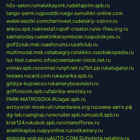
h2o-salon.ru
malutkayork.ru
deltaprim.spb.ru
tango-perm.ru
gooddir.ru
sgv.su
multiki-online.com
webkrasotki.com
cherinvest.ru
detskiy-ostrov.ru
ankou.spb.ru
alvesta1.ru
pdf-creator.ru
nix-files.org.ru
sakhatoday.ru
elektrikersymboler.ru
sputnikyes.ru
golf2club.msk.ru
aeforums.ru
zallclub.ru
multimodal.msk.ru
habaigry.ru
haikko.ru
sobakopedia.ru
isz-fest.ru
ewnc.info
screensaver-clock.net.ru
volnav.spb.ru
comnat.ru
npf.net.ru
7bit.pp.ru
kalugatur.ru
tesiaes.ru
card.com.ru
kazanka.spb.ru
gildiya-kuznecov.ru
kameryboavision.ru
griffoncom.spb.ru
fabrika-emotsiy.ru
PARK-MATROSOVA.RU
agat.spb.ru
avtoyurist-moskva1.ru
hardware.org.ru
схема-авто.рф
dg-lab.ru
angrup.ru
recruiter.spb.ru
music8.spb.ru
krsk124.ru
kubok.spb.ru
romanofforex.ru
analitikaplus.ru
spyonline.ru
zosikamery.ru
sloboda-ural.pp.ru
AUTO-COM.SU
hohota.net
alimy.ru