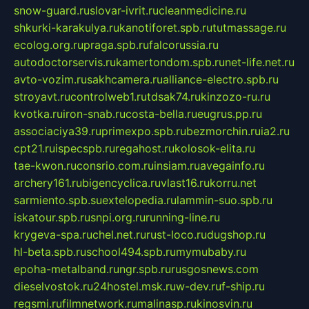
snow-guard.ru
slovar-ivrit.ru
cleanmedicine.ru
shkurki-karakulya.ru
kanotiforet.spb.ru
tutmassage.ru
ecolog.org.ru
praga.spb.ru
falcorussia.ru
autodoctorservis.ru
kamertondom.spb.ru
net-life.net.ru
avto-vozim.ru
sakhcamera.ru
alliance-electro.spb.ru
stroyavt.ru
controlweb1.ru
tdsak74.ru
kinzozo-ru.ru
kvotka.ru
iron-snab.ru
costa-bella.ru
eugrus.pp.ru
associaciya39.ru
primexpo.spb.ru
bezmorchin.ru
ia2.ru
cpt21.ru
ispecspb.ru
regahost.ru
kolosok-elita.ru
tae-kwon.ru
consrio.com.ru
insiam.ru
avegainfo.ru
archery161.ru
bigencyclica.ru
vlast16.ru
korru.net
sarmiento.spb.su
extelopedia.ru
lammin-suo.spb.ru
iskatour.spb.ru
snpi.org.ru
running-line.ru
krygeva-spa.ru
chel.net.ru
rust-loco.ru
dugshop.ru
hl-beta.spb.ru
school494.spb.ru
mymubaby.ru
epoha-metalband.ru
ngr.spb.ru
rusgosnews.com
dieselvostok.ru
24hostel.msk.ru
w-dev.ru
f-ship.ru
regsmi.ru
filmnetwork.ru
malinasp.ru
kinosvin.ru