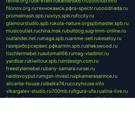
refine.org.ru
uk-krein.ru
kamensk61.ru
zooclub.info
filonov.org.ru
технокамск.рф
ra-spectr.ru
ooodriada.ru
promelmash.spb.ru
ixtys.spb.ru
fccity.ru
glamourstudio.spb.ru
kola-nature.org
spbmaster.spb.ru
musicoutlet.ru
china.msk.ru
bulldog.su
grimm-online.ru
outlander.net.ru
maga.spb.ru
anime-sell.ru
keseloy.ru
газприборсервис.рф
karmin.spb.ru
shekswood.ru
tischlermebel.ru
automall66.ru
mag-vladimir.ru
yardbar.ru
kiwitour.spb.ru
indesign.com.ru
freestylemebel.ru
bany-samara.ru
rsei.ru
naidisvoyput.ru
mgsn-invest.ru
ipkamerasannce.ru
alicante-house.ru
ibelka74.ru
cozyhouse.info
vlkargalev-studio.ru
700mb.ru
figura-ufa.ru
alina-live.ru
belarusiannews.ru
womenknow.ru
dos-vniimk.ru
sega.net.ru
dv.net.ru
phenomenonsofhistory.com
telesputnik.net.ru
wall.pp.ru
pylesosroidmi.ru
gtc-clan.ru
cligs.ru
bibikazap.ru
popova.org.ru
netwhistler.spb.ru
bellvil.ru
bonzon.ru
iss-vladik.ru