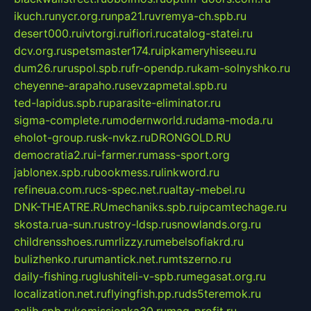
ikuch.ru
nycr.org.ru
npa21.ru
vremya-ch.spb.ru
desert000.ru
ivtorgi.ru
ifiori.ru
catalog-statei.ru
dcv.org.ru
spetsmaster174.ru
ipkameryhiseeu.ru
dum26.ru
ruspol.spb.ru
fr-opendp.ru
kam-solnyshko.ru
cheyenne-arapaho.ru
sevzapmetal.spb.ru
ted-lapidus.spb.ru
parasite-eliminator.ru
sigma-complete.ru
modernworld.ru
dama-moda.ru
eholot-group.ru
sk-nvkz.ru
DRONGOLD.RU
democratia2.ru
i-farmer.ru
mass-sport.org
jablonex.spb.ru
bookmess.ru
linkword.ru
refineua.com.ru
cs-spec.net.ru
altay-mebel.ru
DNK-THEATRE.RU
mechaniks.spb.ru
ipcamtechage.ru
skosta.ru
a-sun.ru
stroy-ldsp.ru
snowlands.org.ru
childrensshoes.ru
mrlizzy.ru
mebelsofiakrd.ru
bulizhenko.ru
rumantick.net.ru
mtszerno.ru
daily-fishing.ru
glushiteli-v-spb.ru
megasat.org.ru
localization.net.ru
flyingfish.pp.ru
ds5teremok.ru