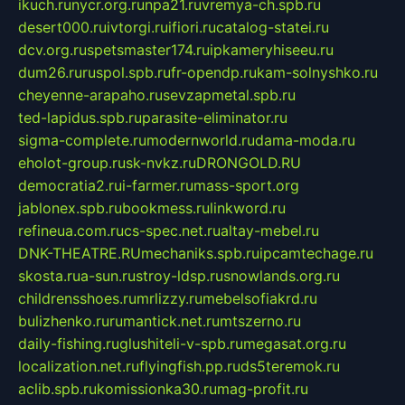
ikuch.ru
nycr.org.ru
npa21.ru
vremya-ch.spb.ru
desert000.ru
ivtorgi.ru
ifiori.ru
catalog-statei.ru
dcv.org.ru
spetsmaster174.ru
ipkameryhiseeu.ru
dum26.ru
ruspol.spb.ru
fr-opendp.ru
kam-solnyshko.ru
cheyenne-arapaho.ru
sevzapmetal.spb.ru
ted-lapidus.spb.ru
parasite-eliminator.ru
sigma-complete.ru
modernworld.ru
dama-moda.ru
eholot-group.ru
sk-nvkz.ru
DRONGOLD.RU
democratia2.ru
i-farmer.ru
mass-sport.org
jablonex.spb.ru
bookmess.ru
linkword.ru
refineua.com.ru
cs-spec.net.ru
altay-mebel.ru
DNK-THEATRE.RU
mechaniks.spb.ru
ipcamtechage.ru
skosta.ru
a-sun.ru
stroy-ldsp.ru
snowlands.org.ru
childrensshoes.ru
mrlizzy.ru
mebelsofiakrd.ru
bulizhenko.ru
rumantick.net.ru
mtszerno.ru
daily-fishing.ru
glushiteli-v-spb.ru
megasat.org.ru
localization.net.ru
flyingfish.pp.ru
ds5teremok.ru
aclib.spb.ru
komissionka30.ru
mag-profit.ru