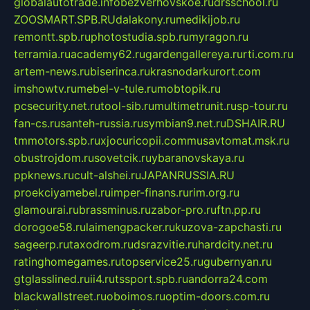
globalautotrade.info
bezverhovskoe.ru
drsschool.ru
ZOOSMART.SPB.RU
dalakony.ru
medikijob.ru
remontt.spb.ru
photostudia.spb.ru
myragon.ru
terramia.ru
academy62.ru
gardengallereya.ru
rti.com.ru
artem-news.ru
biserinca.ru
krasnodarkurort.com
imshowtv.ru
mebel-v-tule.ru
mobtopik.ru
pcsecurity.net.ru
tool-sib.ru
multimetrunit.ru
sp-tour.ru
fan-cs.ru
santeh-russia.ru
symbian9.net.ru
DSHAIR.RU
tmmotors.spb.ru
xjocuricopii.com
musavtomat.msk.ru
obustrojdom.ru
sovetcik.ru
ybaranovskaya.ru
ppknews.ru
cult-alshei.ru
JAPANRUSSIA.RU
proekciyamebel.ru
imper-finans.ru
rim.org.ru
glamourai.ru
brassminus.ru
zabor-pro.ru
ftn.pp.ru
dorogoe58.ru
laimengpacker.ru
kuzova-zapchasti.ru
sageerp.ru
taxodrom.ru
dsrazvitie.ru
hardcity.net.ru
ratinghomegames.ru
topservice25.ru
gubernyan.ru
gtglasslined.ru
ii4.ru
tssport.spb.ru
andorra24.com
blackwallstreet.ru
oboimos.ru
optim-doors.com.ru