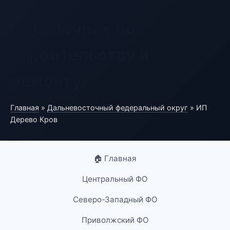
Справочник по
строительству и
ремонту
Главная
»
Дальневосточный федеральный округ
» ИП
Дерево Кров
🏠 Главная
Центральный ФО
Северо-Западный ФО
Приволжский ФО