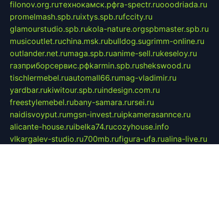
filonov.org.ru
технокамск.рф
ra-spectr.ru
ooodriada.ru
promelmash.spb.ru
ixtys.spb.ru
fccity.ru
glamourstudio.spb.ru
kola-nature.org
spbmaster.spb.ru
musicoutlet.ru
china.msk.ru
bulldog.su
grimm-online.ru
outlander.net.ru
maga.spb.ru
anime-sell.ru
keseloy.ru
газприборсервис.рф
karmin.spb.ru
shekswood.ru
tischlermebel.ru
automall66.ru
mag-vladimir.ru
yardbar.ru
kiwitour.spb.ru
indesign.com.ru
freestylemebel.ru
bany-samara.ru
rsei.ru
naidisvoyput.ru
mgsn-invest.ru
ipkamerasannce.ru
alicante-house.ru
ibelka74.ru
cozyhouse.info
vlkargalev-studio.ru
700mb.ru
figura-ufa.ru
alina-live.ru
belarusiannews.ru
womenknow.ru
dos-vniimk.ru
sega.net.ru
dv.net.ru
phenomenonsofhistory.com
telesputnik.net.ru
wall.pp.ru
pylesosroidmi.ru
gtc-clan.ru
cligs.ru
bibikazap.ru
popova.org.ru
netwhistler.spb.ru
bellvil.ru
bonzon.ru
iss-vladik.ru
defiparis.net.ru
las-gryzas.ru
amku.ru