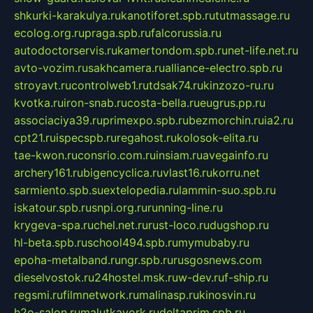
shkurki-karakulya.ru
kanotiforet.spb.ru
tutmassage.ru
ecolog.org.ru
praga.spb.ru
falcorussia.ru
autodoctorservis.ru
kamertondom.spb.ru
net-life.net.ru
avto-vozim.ru
sakhcamera.ru
alliance-electro.spb.ru
stroyavt.ru
controlweb1.ru
tdsak74.ru
kinzozo-ru.ru
kvotka.ru
iron-snab.ru
costa-bella.ru
eugrus.pp.ru
associaciya39.ru
primexpo.spb.ru
bezmorchin.ru
ia2.ru
cpt21.ru
ispecspb.ru
regahost.ru
kolosok-elita.ru
tae-kwon.ru
consrio.com.ru
insiam.ru
avegainfo.ru
archery161.ru
bigencyclica.ru
vlast16.ru
korru.net
sarmiento.spb.su
extelopedia.ru
lammin-suo.spb.ru
iskatour.spb.ru
snpi.org.ru
running-line.ru
krygeva-spa.ru
chel.net.ru
rust-loco.ru
dugshop.ru
hl-beta.spb.ru
school494.spb.ru
mymubaby.ru
epoha-metalband.ru
ngr.spb.ru
rusgosnews.com
dieselvostok.ru
24hostel.msk.ru
w-dev.ru
f-ship.ru
regsmi.ru
filmnetwork.ru
malinasp.ru
kinosvin.ru
h2o-salon.ru
malutkayork.ru
deltaprim.spb.ru