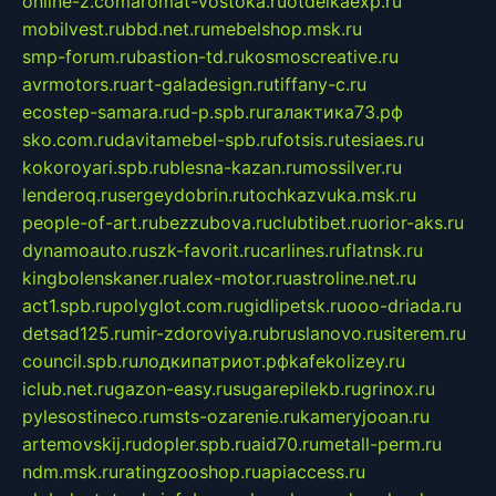
online-z.com
aromat-vostoka.ru
otdelkaexp.ru
mobilvest.ru
bbd.net.ru
mebelshop.msk.ru
smp-forum.ru
bastion-td.ru
kosmoscreative.ru
avrmotors.ru
art-galadesign.ru
tiffany-c.ru
ecostep-samara.ru
d-p.spb.ru
галактика73.рф
sko.com.ru
davitamebel-spb.ru
fotsis.ru
tesiaes.ru
kokoroyari.spb.ru
blesna-kazan.ru
mossilver.ru
lenderoq.ru
sergeydobrin.ru
tochkazvuka.msk.ru
people-of-art.ru
bezzubova.ru
clubtibet.ru
orior-aks.ru
dynamoauto.ru
szk-favorit.ru
carlines.ru
flatnsk.ru
kingbolenskaner.ru
alex-motor.ru
astroline.net.ru
act1.spb.ru
polyglot.com.ru
gidlipetsk.ru
ooo-driada.ru
detsad125.ru
mir-zdoroviya.ru
bruslanovo.ru
siterem.ru
council.spb.ru
лодкипатриот.рф
kafekolizey.ru
iclub.net.ru
gazon-easy.ru
sugarepilekb.ru
grinox.ru
pylesostineco.ru
msts-ozarenie.ru
kameryjooan.ru
artemovskij.ru
dopler.spb.ru
aid70.ru
metall-perm.ru
ndm.msk.ru
ratingzooshop.ru
apiaccess.ru