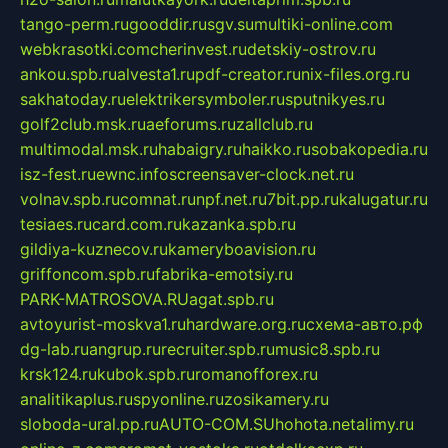
tango-perm.ru
gooddir.ru
sgv.su
multiki-online.com
webkrasotki.com
cherinvest.ru
detskiy-ostrov.ru
ankou.spb.ru
alvesta1.ru
pdf-creator.ru
nix-files.org.ru
sakhatoday.ru
elektrikersymboler.ru
sputnikyes.ru
golf2club.msk.ru
aeforums.ru
zallclub.ru
multimodal.msk.ru
habaigry.ru
haikko.ru
sobakopedia.ru
isz-fest.ru
ewnc.info
screensaver-clock.net.ru
volnav.spb.ru
comnat.ru
npf.net.ru
7bit.pp.ru
kalugatur.ru
tesiaes.ru
card.com.ru
kazanka.spb.ru
gildiya-kuznecov.ru
kameryboavision.ru
griffoncom.spb.ru
fabrika-emotsiy.ru
PARK-MATROSOVA.RU
agat.spb.ru
avtoyurist-moskva1.ru
hardware.org.ru
схема-авто.рф
dg-lab.ru
angrup.ru
recruiter.spb.ru
music8.spb.ru
krsk124.ru
kubok.spb.ru
romanofforex.ru
analitikaplus.ru
spyonline.ru
zosikamery.ru
sloboda-ural.pp.ru
AUTO-COM.SU
hohota.net
alimy.ru