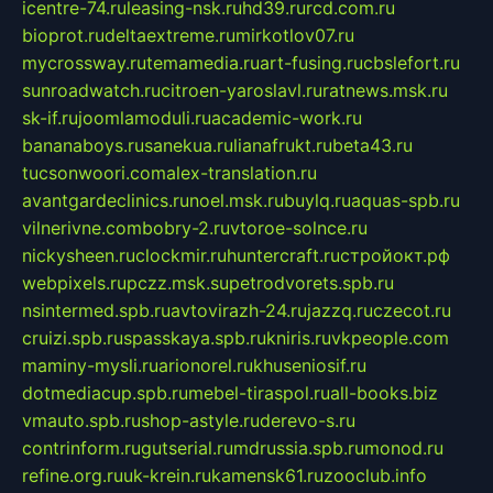
icentre-74.ru
leasing-nsk.ru
hd39.ru
rcd.com.ru
bioprot.ru
deltaextreme.ru
mirkotlov07.ru
mycrossway.ru
temamedia.ru
art-fusing.ru
cbslefort.ru
sunroadwatch.ru
citroen-yaroslavl.ru
ratnews.msk.ru
sk-if.ru
joomlamoduli.ru
academic-work.ru
bananaboys.ru
sanekua.ru
lianafrukt.ru
beta43.ru
tucsonwoori.com
alex-translation.ru
avantgardeclinics.ru
noel.msk.ru
buylq.ru
aquas-spb.ru
vilnerivne.com
bobry-2.ru
vtoroe-solnce.ru
nickysheen.ru
clockmir.ru
huntercraft.ru
стройокт.рф
webpixels.ru
pczz.msk.su
petrodvorets.spb.ru
nsintermed.spb.ru
avtovirazh-24.ru
jazzq.ru
czecot.ru
cruizi.spb.ru
spasskaya.spb.ru
kniris.ru
vkpeople.com
maminy-mysli.ru
arionorel.ru
khuseniosif.ru
dotmediacup.spb.ru
mebel-tiraspol.ru
all-books.biz
vmauto.spb.ru
shop-astyle.ru
derevo-s.ru
contrinform.ru
gutserial.ru
mdrussia.spb.ru
monod.ru
refine.org.ru
uk-krein.ru
kamensk61.ru
zooclub.info