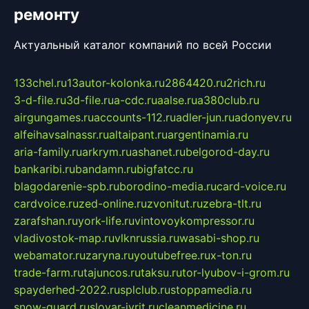
ремонту
Актуальный каталог компаний по всей России
133chel.ru
13autor-kolonka.ru
2864420.ru
2rich.ru
3-d-file.ru
3d-file.ru
a-cdc.ru
aalse.ru
a380club.ru
airgungames.ru
accounts-112.ru
adler-jun.ru
adonyev.ru
alfeihavsalnassr.ru
altaipant.ru
argentinamia.ru
aria-family.ru
arkrym.ru
ashanet.ru
belgorod-day.ru
bankaribi.ru
bandamn.ru
bigfatcc.ru
blagodarenie-spb.ru
borodino-media.ru
card-voice.ru
cardvoice.ru
zed-online.ru
zvonitut.ru
zebra-tlt.ru
zarafshan.ru
york-life.ru
vintovoykompressor.ru
vladivostok-map.ru
vlknrussia.ru
wasabi-shop.ru
webamator.ru
zaryna.ru
youtubefree.ru
x-ton.ru
trade-farm.ru
tajuncos.ru
taksu.ru
tor-lyubov-i-grom.ru
spayderhed-2022.ru
splclub.ru
stoppamedia.ru
snow-guard.ru
slovar-ivrit.ru
cleanmedicine.ru