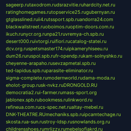
sageerp.ru
taxodrom.ru
dsrazvitie.ru
hardcity.net.ru
ratinghomegames.ru
topservice25.ru
gubernyan.ru
gtglasslined.ru
ii4.ru
tssport.spb.ru
andorra24.com
blackwallstreet.ru
oboimos.ru
optim-doors.com.ru
ikuch.ru
nycr.org.ru
npa21.ru
vremya-ch.spb.ru
desert000.ru
ivtorgi.ru
ifiori.ru
catalog-statei.ru
dcv.org.ru
spetsmaster174.ru
ipkameryhiseeu.ru
dum26.ru
ruspol.spb.ru
fr-opendp.ru
kam-solnyshko.ru
cheyenne-arapaho.ru
sevzapmetal.spb.ru
ted-lapidus.spb.ru
parasite-eliminator.ru
sigma-complete.ru
modernworld.ru
dama-moda.ru
eholot-group.ru
sk-nvkz.ru
DRONGOLD.RU
democratia2.ru
i-farmer.ru
mass-sport.org
jablonex.spb.ru
bookmess.ru
linkword.ru
refineua.com.ru
cs-spec.net.ru
altay-mebel.ru
DNK-THEATRE.RU
mechaniks.spb.ru
ipcamtechage.ru
skosta.ru
a-sun.ru
stroy-ldsp.ru
snowlands.org.ru
childrensshoes.ru
mrlizzy.ru
mebelsofiakrd.ru