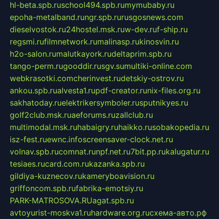
hl-beta.spb.ru
school494.spb.ru
mymubaby.ru
epoha-metalband.ru
ngr.spb.ru
rusgosnews.com
dieselvostok.ru
24hostel.msk.ru
w-dev.ru
f-ship.ru
regsmi.ru
filmnetwork.ru
malinasp.ru
kinosvin.ru
h2o-salon.ru
malutkayork.ru
deltaprim.spb.ru
tango-perm.ru
gooddir.ru
sgv.su
multiki-online.com
webkrasotki.com
cherinvest.ru
detskiy-ostrov.ru
ankou.spb.ru
alvesta1.ru
pdf-creator.ru
nix-files.org.ru
sakhatoday.ru
elektrikersymboler.ru
sputnikyes.ru
golf2club.msk.ru
aeforums.ru
zallclub.ru
multimodal.msk.ru
habaigry.ru
haikko.ru
sobakopedia.ru
isz-fest.ru
ewnc.info
screensaver-clock.net.ru
volnav.spb.ru
comnat.ru
npf.net.ru
7bit.pp.ru
kalugatur.ru
tesiaes.ru
card.com.ru
kazanka.spb.ru
gildiya-kuznecov.ru
kameryboavision.ru
griffoncom.spb.ru
fabrika-emotsiy.ru
PARK-MATROSOVA.RU
agat.spb.ru
avtoyurist-moskva1.ru
hardware.org.ru
схема-авто.рф