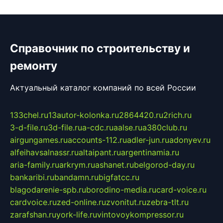
Справочник по строительству и
ремонту
Актуальный каталог компаний по всей России
133chel.ru
13autor-kolonka.ru
2864420.ru
2rich.ru
3-d-file.ru
3d-file.ru
a-cdc.ru
aalse.ru
a380club.ru
airgungames.ru
accounts-112.ru
adler-jun.ru
adonyev.ru
alfeihavsalnassr.ru
altaipant.ru
argentinamia.ru
aria-family.ru
arkrym.ru
ashanet.ru
belgorod-day.ru
bankaribi.ru
bandamn.ru
bigfatcc.ru
blagodarenie-spb.ru
borodino-media.ru
card-voice.ru
cardvoice.ru
zed-online.ru
zvonitut.ru
zebra-tlt.ru
zarafshan.ru
york-life.ru
vintovoykompressor.ru