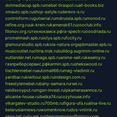
dotmediacup.spb.ru
mebel-tiraspol.ru
all-books.biz
vmauto.spb.ru
shop-astyle.ru
derevo-s.ru
contrinform.ru
gutserial.ru
mdrussia.spb.ru
monod.ru
refine.org.ru
uk-krein.ru
kamensk61.ru
zooclub.info
filonov.org.ru
технокамск.рф
ra-spectr.ru
ooodriada.ru
promelmash.spb.ru
ixtys.spb.ru
fccity.ru
glamourstudio.spb.ru
kola-nature.org
spbmaster.spb.ru
musicoutlet.ru
china.msk.ru
bulldog.su
grimm-online.ru
outlander.net.ru
maga.spb.ru
anime-sell.ru
keseloy.ru
газприборсервис.рф
karmin.spb.ru
shekswood.ru
tischlermebel.ru
automall66.ru
mag-vladimir.ru
yardbar.ru
kiwitour.spb.ru
indesign.com.ru
freestylemebel.ru
bany-samara.ru
rsei.ru
naidisvoyput.ru
mgsn-invest.ru
ipkamerasannce.ru
alicante-house.ru
ibelka74.ru
cozyhouse.info
vlkargalev-studio.ru
700mb.ru
figura-ufa.ru
alina-live.ru
belarusiannews.ru
womenknow.ru
dos-vniimk.ru
sega.net.ru
dv.net.ru
phenomenonsofhistory.com