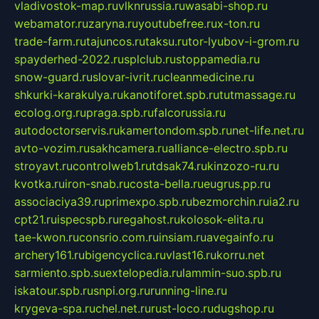
vladivostok-map.ru
vlknrussia.ru
wasabi-shop.ru
webamator.ru
zaryna.ru
youtubefree.ru
x-ton.ru
trade-farm.ru
tajuncos.ru
taksu.ru
tor-lyubov-i-grom.ru
spayderhed-2022.ru
splclub.ru
stoppamedia.ru
snow-guard.ru
slovar-ivrit.ru
cleanmedicine.ru
shkurki-karakulya.ru
kanotiforet.spb.ru
tutmassage.ru
ecolog.org.ru
praga.spb.ru
falcorussia.ru
autodoctorservis.ru
kamertondom.spb.ru
net-life.net.ru
avto-vozim.ru
sakhcamera.ru
alliance-electro.spb.ru
stroyavt.ru
controlweb1.ru
tdsak74.ru
kinzozo-ru.ru
kvotka.ru
iron-snab.ru
costa-bella.ru
eugrus.pp.ru
associaciya39.ru
primexpo.spb.ru
bezmorchin.ru
ia2.ru
cpt21.ru
ispecspb.ru
regahost.ru
kolosok-elita.ru
tae-kwon.ru
consrio.com.ru
insiam.ru
avegainfo.ru
archery161.ru
bigencyclica.ru
vlast16.ru
korru.net
sarmiento.spb.su
extelopedia.ru
lammin-suo.spb.ru
iskatour.spb.ru
snpi.org.ru
running-line.ru
krygeva-spa.ru
chel.net.ru
rust-loco.ru
dugshop.ru