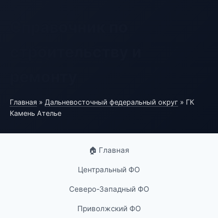
Справочник по
строительству и
ремонту
Главная
»
Дальневосточный федеральный округ
» ГК
Камень Ателье
🏠 Главная
Центральный ФО
Северо-Западный ФО
Приволжский ФО