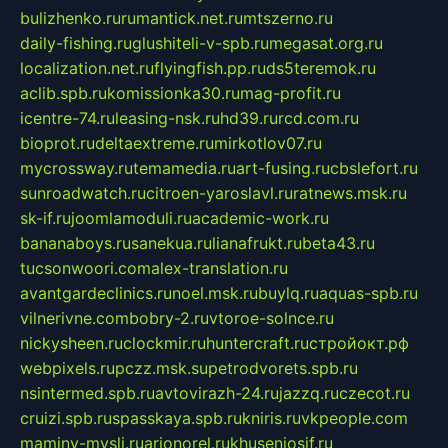
bulizhenko.ru
rumantick.net.ru
mtszerno.ru
daily-fishing.ru
glushiteli-v-spb.ru
megasat.org.ru
localization.net.ru
flyingfish.pp.ru
ds5teremok.ru
aclib.spb.ru
komissionka30.ru
mag-profit.ru
icentre-74.ru
leasing-nsk.ru
hd39.ru
rcd.com.ru
bioprot.ru
deltaextreme.ru
mirkotlov07.ru
mycrossway.ru
temamedia.ru
art-fusing.ru
cbslefort.ru
sunroadwatch.ru
citroen-yaroslavl.ru
ratnews.msk.ru
sk-if.ru
joomlamoduli.ru
academic-work.ru
bananaboys.ru
sanekua.ru
lianafrukt.ru
beta43.ru
tucsonwoori.com
alex-translation.ru
avantgardeclinics.ru
noel.msk.ru
buylq.ru
aquas-spb.ru
vilnerivne.com
bobry-2.ru
vtoroe-solnce.ru
nickysheen.ru
clockmir.ru
huntercraft.ru
стройокт.рф
webpixels.ru
pczz.msk.su
petrodvorets.spb.ru
nsintermed.spb.ru
avtovirazh-24.ru
jazzq.ru
czecot.ru
cruizi.spb.ru
spasskaya.spb.ru
kniris.ru
vkpeople.com
maminy-mysli.ru
arionorel.ru
khuseniosif.ru