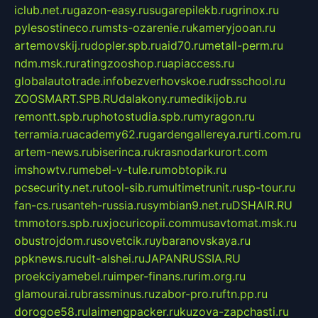
iclub.net.ru
gazon-easy.ru
sugarepilekb.ru
grinox.ru
pylesostineco.ru
msts-ozarenie.ru
kameryjooan.ru
artemovskij.ru
dopler.spb.ru
aid70.ru
metall-perm.ru
ndm.msk.ru
ratingzooshop.ru
apiaccess.ru
globalautotrade.info
bezverhovskoe.ru
drsschool.ru
ZOOSMART.SPB.RU
dalakony.ru
medikijob.ru
remontt.spb.ru
photostudia.spb.ru
myragon.ru
terramia.ru
academy62.ru
gardengallereya.ru
rti.com.ru
artem-news.ru
biserinca.ru
krasnodarkurort.com
imshowtv.ru
mebel-v-tule.ru
mobtopik.ru
pcsecurity.net.ru
tool-sib.ru
multimetrunit.ru
sp-tour.ru
fan-cs.ru
santeh-russia.ru
symbian9.net.ru
DSHAIR.RU
tmmotors.spb.ru
xjocuricopii.com
musavtomat.msk.ru
obustrojdom.ru
sovetcik.ru
ybaranovskaya.ru
ppknews.ru
cult-alshei.ru
JAPANRUSSIA.RU
proekciyamebel.ru
imper-finans.ru
rim.org.ru
glamourai.ru
brassminus.ru
zabor-pro.ru
ftn.pp.ru
dorogoe58.ru
laimengpacker.ru
kuzova-zapchasti.ru