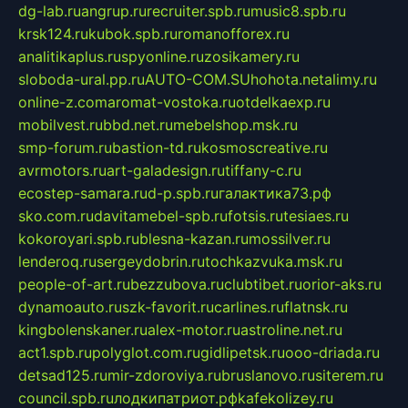
dg-lab.ru
angrup.ru
recruiter.spb.ru
music8.spb.ru
krsk124.ru
kubok.spb.ru
romanofforex.ru
analitikaplus.ru
spyonline.ru
zosikamery.ru
sloboda-ural.pp.ru
AUTO-COM.SU
hohota.net
alimy.ru
online-z.com
aromat-vostoka.ru
otdelkaexp.ru
mobilvest.ru
bbd.net.ru
mebelshop.msk.ru
smp-forum.ru
bastion-td.ru
kosmoscreative.ru
avrmotors.ru
art-galadesign.ru
tiffany-c.ru
ecostep-samara.ru
d-p.spb.ru
галактика73.рф
sko.com.ru
davitamebel-spb.ru
fotsis.ru
tesiaes.ru
kokoroyari.spb.ru
blesna-kazan.ru
mossilver.ru
lenderoq.ru
sergeydobrin.ru
tochkazvuka.msk.ru
people-of-art.ru
bezzubova.ru
clubtibet.ru
orior-aks.ru
dynamoauto.ru
szk-favorit.ru
carlines.ru
flatnsk.ru
kingbolenskaner.ru
alex-motor.ru
astroline.net.ru
act1.spb.ru
polyglot.com.ru
gidlipetsk.ru
ooo-driada.ru
detsad125.ru
mir-zdoroviya.ru
bruslanovo.ru
siterem.ru
council.spb.ru
лодкипатриот.рф
kafekolizey.ru