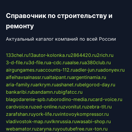
Справочник по строительству и
ремонту
Актуальный каталог компаний по всей России
133chel.ru
13autor-kolonka.ru
2864420.ru
2rich.ru
3-d-file.ru
3d-file.ru
a-cdc.ru
aalse.ru
a380club.ru
airgungames.ru
accounts-112.ru
adler-jun.ru
adonyev.ru
alfeihavsalnassr.ru
altaipant.ru
argentinamia.ru
aria-family.ru
arkrym.ru
ashanet.ru
belgorod-day.ru
bankaribi.ru
bandamn.ru
bigfatcc.ru
blagodarenie-spb.ru
borodino-media.ru
card-voice.ru
cardvoice.ru
zed-online.ru
zvonitut.ru
zebra-tlt.ru
zarafshan.ru
york-life.ru
vintovoykompressor.ru
vladivostok-map.ru
vlknrussia.ru
wasabi-shop.ru
webamator.ru
zaryna.ru
youtubefree.ru
x-ton.ru