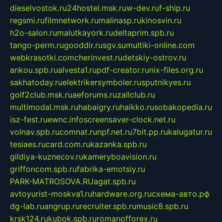
dieselvostok.ru
24hostel.msk.ru
w-dev.ru
f-ship.ru
regsmi.ru
filmnetwork.ru
malinasp.ru
kinosvin.ru
h2o-salon.ru
malutkayork.ru
deltaprim.spb.ru
tango-perm.ru
gooddir.ru
sgv.su
multiki-online.com
webkrasotki.com
cherinvest.ru
detskiy-ostrov.ru
ankou.spb.ru
alvesta1.ru
pdf-creator.ru
nix-files.org.ru
sakhatoday.ru
elektrikersymboler.ru
sputnikyes.ru
golf2club.msk.ru
aeforums.ru
zallclub.ru
multimodal.msk.ru
habaigry.ru
haikko.ru
sobakopedia.ru
isz-fest.ru
ewnc.info
screensaver-clock.net.ru
volnav.spb.ru
comnat.ru
npf.net.ru
7bit.pp.ru
kalugatur.ru
tesiaes.ru
card.com.ru
kazanka.spb.ru
gildiya-kuznecov.ru
kameryboavision.ru
griffoncom.spb.ru
fabrika-emotsiy.ru
PARK-MATROSOVA.RU
agat.spb.ru
avtoyurist-moskva1.ru
hardware.org.ru
схема-авто.рф
dg-lab.ru
angrup.ru
recruiter.spb.ru
music8.spb.ru
krsk124.ru
kubok.spb.ru
romanofforex.ru