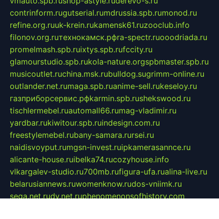
vmauto.spb.ru
shop-astyle.ru
derevo-s.ru
contrinform.ru
gutserial.ru
mdrussia.spb.ru
monod.ru
refine.org.ru
uk-krein.ru
kamensk61.ru
zooclub.info
filonov.org.ru
технокамск.рф
ra-spectr.ru
ooodriada.ru
promelmash.spb.ru
ixtys.spb.ru
fccity.ru
glamourstudio.spb.ru
kola-nature.org
spbmaster.spb.ru
musicoutlet.ru
china.msk.ru
bulldog.su
grimm-online.ru
outlander.net.ru
maga.spb.ru
anime-sell.ru
keseloy.ru
газприборсервис.рф
karmin.spb.ru
shekswood.ru
tischlermebel.ru
automall66.ru
mag-vladimir.ru
yardbar.ru
kiwitour.spb.ru
indesign.com.ru
freestylemebel.ru
bany-samara.ru
rsei.ru
naidisvoyput.ru
mgsn-invest.ru
ipkamerasannce.ru
alicante-house.ru
ibelka74.ru
cozyhouse.info
vlkargalev-studio.ru
700mb.ru
figura-ufa.ru
alina-live.ru
belarusiannews.ru
womenknow.ru
dos-vniimk.ru
sega.net.ru
dv.net.ru
phenomenonsofhistory.com
telesputnik.net.ru
wall.pp.ru
pylesosroidmi.ru