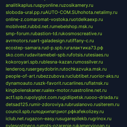
analitikaplus.ru
spyonline.ru
zosikamery.ru
sloboda-ural.pp.ru
AUTO-COM.SU
hohota.net
alimy.ru
online-z.com
aromat-vostoka.ru
otdelkaexp.ru
mobilvest.ru
bbd.net.ru
mebelshop.msk.ru
smp-forum.ru
bastion-td.ru
kosmoscreative.ru
avrmotors.ru
art-galadesign.ru
tiffany-c.ru
ecostep-samara.ru
d-p.spb.ru
галактика73.рф
sko.com.ru
davitamebel-spb.ru
fotsis.ru
tesiaes.ru
kokoroyari.spb.ru
blesna-kazan.ru
mossilver.ru
lenderoq.ru
sergeydobrin.ru
tochkazvuka.msk.ru
people-of-art.ru
bezzubova.ru
clubtibet.ru
orior-aks.ru
dynamoauto.ru
szk-favorit.ru
carlines.ru
flatnsk.ru
kingbolenskaner.ru
alex-motor.ru
astroline.net.ru
act1.spb.ru
polyglot.com.ru
gidlipetsk.ru
ooo-driada.ru
detsad125.ru
mir-zdoroviya.ru
bruslanovo.ru
siterem.ru
council.spb.ru
лодкипатриот.рф
kafekolizey.ru
iclub.net.ru
gazon-easy.ru
sugarepilekb.ru
grinox.ru
pylesostineco.ru
msts-ozarenie.ru
kameryjooan.ru