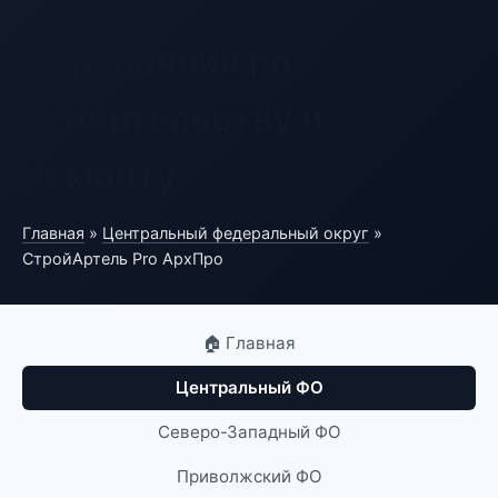
Справочник по
строительству и
ремонту
Главная
»
Центральный федеральный округ
»
СтройАртель Pro АрхПро
🏠 Главная
Центральный ФО
Северо-Западный ФО
Приволжский ФО