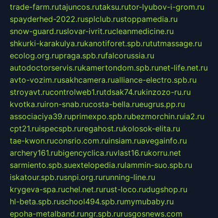
trade-farm.ru
tajuncos.ru
taksu.ru
tor-lyubov-i-grom.ru
spayderhed-2022.ru
splclub.ru
stoppamedia.ru
snow-guard.ru
slovar-ivrit.ru
cleanmedicine.ru
shkurki-karakulya.ru
kanotiforet.spb.ru
tutmassage.ru
ecolog.org.ru
praga.spb.ru
falcorussia.ru
autodoctorservis.ru
kamertondom.spb.ru
net-life.net.ru
avto-vozim.ru
sakhcamera.ru
alliance-electro.spb.ru
stroyavt.ru
controlweb1.ru
tdsak74.ru
kinzozo-ru.ru
kvotka.ru
iron-snab.ru
costa-bella.ru
eugrus.pp.ru
associaciya39.ru
primexpo.spb.ru
bezmorchin.ru
ia2.ru
cpt21.ru
ispecspb.ru
regahost.ru
kolosok-elita.ru
tae-kwon.ru
consrio.com.ru
insiam.ru
avegainfo.ru
archery161.ru
bigencyclica.ru
vlast16.ru
korru.net
sarmiento.spb.su
extelopedia.ru
lammin-suo.spb.ru
iskatour.spb.ru
snpi.org.ru
running-line.ru
krygeva-spa.ru
chel.net.ru
rust-loco.ru
dugshop.ru
hl-beta.spb.ru
school494.spb.ru
mymubaby.ru
epoha-metalband.ru
ngr.spb.ru
rusgosnews.com