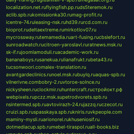
localization.net.ru
flyingfish.pp.ru
ds5teremok.ru
aclib.spb.ru
komissionka30.ru
mag-profit.ru
icentre-74.ru
leasing-nsk.ru
hd39.ru
rcd.com.ru
bioprot.ru
deltaextreme.ru
mirkotlov07.ru
mycrossway.ru
temamedia.ru
art-fusing.ru
cbslefort.ru
sunroadwatch.ru
citroen-yaroslavl.ru
ratnews.msk.ru
sk-if.ru
joomlamoduli.ru
academic-work.ru
bananaboys.ru
sanekua.ru
lianafrukt.ru
beta43.ru
tucsonwoori.com
alex-translation.ru
avantgardeclinics.ru
noel.msk.ru
buylq.ru
aquas-spb.ru
vilnerivne.com
bobry-2.ru
vtoroe-solnce.ru
nickysheen.ru
clockmir.ru
huntercraft.ru
стройокт.рф
webpixels.ru
pczz.msk.su
petrodvorets.spb.ru
nsintermed.spb.ru
avtovirazh-24.ru
jazzq.ru
czecot.ru
cruizi.spb.ru
spasskaya.spb.ru
kniris.ru
vkpeople.com
maminy-mysli.ru
arionorel.ru
khuseniosif.ru
dotmediacup.spb.ru
mebel-tiraspol.ru
all-books.biz