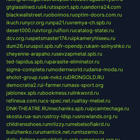
gtglasslined.ru
ii4.ru
tssport.spb.ru
andorra24.com
blackwallstreet.ru
oboimos.ru
optim-doors.com.ru
ikuch.ru
nycr.org.ru
npa21.ru
vremya-ch.spb.ru
desert000.ru
ivtorgi.ru
ifiori.ru
catalog-statei.ru
dcv.org.ru
spetsmaster174.ru
ipkameryhiseeu.ru
dum26.ru
ruspol.spb.ru
fr-opendp.ru
kam-solnyshko.ru
cheyenne-arapaho.ru
sevzapmetal.spb.ru
ted-lapidus.spb.ru
parasite-eliminator.ru
sigma-complete.ru
modernworld.ru
dama-moda.ru
eholot-group.ru
sk-nvkz.ru
DRONGOLD.RU
democratia2.ru
i-farmer.ru
mass-sport.org
jablonex.spb.ru
bookmess.ru
linkword.ru
refineua.com.ru
cs-spec.net.ru
altay-mebel.ru
DNK-THEATRE.RU
mechaniks.spb.ru
ipcamtechage.ru
skosta.ru
a-sun.ru
stroy-ldsp.ru
snowlands.org.ru
childrensshoes.ru
mrlizzy.ru
mebelsofiakrd.ru
bulizhenko.ru
rumantick.net.ru
mtszerno.ru
daily-fishing.ru
glushiteli-v-spb.ru
megasat.org.ru