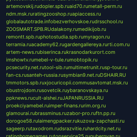
artemovskij.ru
dopler.spb.ru
aid70.ru
metall-perm.ru
ndm.msk.ru
ratingzooshop.ru
apiaccess.ru
globalautotrade.info
bezverhovskoe.ru
drsschool.ru
ZOOSMART.SPB.RU
dalakony.ru
medikijob.ru
remontt.spb.ru
photostudia.spb.ru
myragon.ru
terramia.ru
academy62.ru
gardengallereya.ru
rti.com.ru
artem-news.ru
biserinca.ru
krasnodarkurort.com
imshowtv.ru
mebel-v-tule.ru
mobtopik.ru
pcsecurity.net.ru
tool-sib.ru
multimetrunit.ru
sp-tour.ru
fan-cs.ru
santeh-russia.ru
symbian9.net.ru
DSHAIR.RU
tmmotors.spb.ru
xjocuricopii.com
musavtomat.msk.ru
obustrojdom.ru
sovetcik.ru
ybaranovskaya.ru
ppknews.ru
cult-alshei.ru
JAPANRUSSIA.RU
proekciyamebel.ru
imper-finans.ru
rim.org.ru
glamourai.ru
brassminus.ru
zabor-pro.ru
ftn.pp.ru
dorogoe58.ru
laimengpacker.ru
kuzova-zapchasti.ru
sageerp.ru
taxodrom.ru
dsrazvitie.ru
hardcity.net.ru
ratinghomegames.ru
topservice25.ru
gubernyan.ru