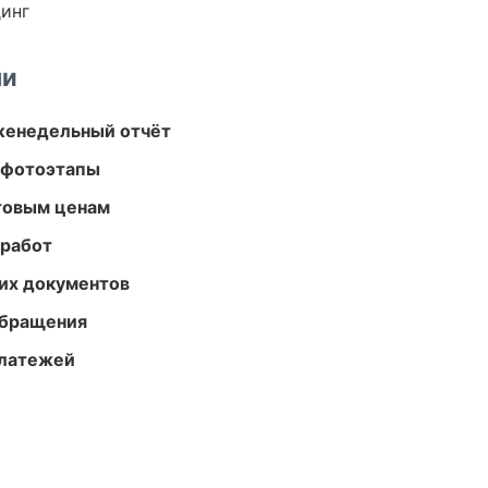
динг
ми
женедельный отчёт
 фотоэтапы
птовым ценам
 работ
их документов
обращения
платежей