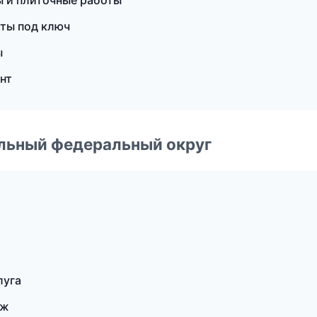
ы и плиточные работы
ты под ключ
ы
нт
альный федеральный округ
луга
еж