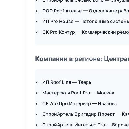
СтройАртель Сервис Build — Санузл
ООО Roof Ателье — Отделочные рабо
ИП Pro House — Потолочные систем
СК Pro Контур — Коммерческий ремо
Компании в регионе: Центр
ИП Roof Line — Тверь
Мастерская Roof Pro — Москва
СК АрхПро Интерьер — Иваново
СтройАртель Бригадир Проект — Ка
СтройАртель Интерьер Pro — Ворон